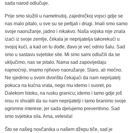
sada narod odlučuje.
Prije smo služili u nametnutoj, zajedničkoj vojsci gdje se
nas malo pitalo, u sve su se petljali i drugi. Imali smo samo
svoje naoružanje, jadno i nikakvo. Naša vojska nije znala
izaći iz svoje zemlje, čekala je neprijatelja takorekući u
svojoj kući, a kad on tu dođe, đavo je već odnio šalu. Sad
smo u sastavu svjetske sile. Mi smo sami odlučili da se
uključimo, nas se pitalo. Nama sad zapovijedaju
najmoćniji, imamo njihovo naoružanje. Staro, ali moćno.
Ne sjedimo u svom dvorištu čekajući da nam neprijatelj
pokuca na kućna vrata, nego mu idemo i susret, po
Dalekom Istoku, na rusku granicu; idemo i tamo gdje još
nisu ni shvatili da su nam neprijatelji i tamo branimo svoje
ogromne interese, jer sada djelujemo preventivno. Sad
smo svjetska sila. Ama, velesila!
Što se našeg novčanika u našem džepu tiče, sad je