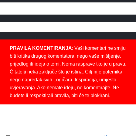
PRAVILA KOMENTIRANJA
: Vaši komentari ne smiju
biti kritika drugog komentatora, nego vaše mišljenje,
prijedlog ili ideja o temi. Nema rasprave tko je u pravu.
Čitatelji neka zaključe što je istina. Cilj nije polemika,
nego napredak svih Logičara. Inspiracija, umjesto
uvjeravanja. Ako nemate ideju, ne komentirajte. Ne
budete li respektirali pravila, biti će te blokirani.