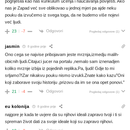
pogriješila kao naš kurikulum učenja i naučavanja povijesti. Ako
nas je Zapad već sve oblikovao u jednoj mjeri pa ajde neku
pouku da izvučemo iz svega toga, da ne budemo više nojevi
već ljudi.
Odgovori
23
-7
Pogledaj odgovore
(1)
jasmin
8 godine prije
Ono cega se najvise pribojavam jeste mrznja,izmedju malih-
obicnih ljudi.Citajuci jucer na portalu ,nemalo sam iznenadjen
koliko mrznje izbija iz pojedinih replika.Pa, ljudi! Gdje to mi
srljamo?!Zar nikakvu pouku nismo izvukli.Znate kako kazu”Oni
koji zaborave svoju historiju ,prizovu da im se ona opet ponovi.”
Odgovori
21
-4
Pogledaj odgovore
(1)
eu kolonija
8 godine prije
najgore je kada te uvjere da su njihovi ideali zapravo tvoji i ti si
spreman život dati za svoje ideale koji su zapravo njihovi.