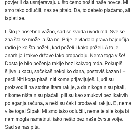
povjerili da usmjeravaju u što ćemo trošiti naše novce. Mi
smo tako odlučili, nas se pitalo. Da, to debelo plaćamo, ali
isplati se.
I, što je posebno važno, sad se svuda uvodi red. Sve se
zna šta se može, a šta ne. Prije je vladala prava hajdučija,
radio je ko šta poželi, kad poželi i kako poželi. A to je
anarhija i takve države lako propadaju. Nema toga više!
Dosta je bilo pečenja rakije bez ikakvog reda. Pokupiš
šljive u kacu, sačekaš nekoliko dana, postaviš kazan i –
peci! Niti koga pitaš, niti kome prijavljuješ. Ljudi su
proizvodili na stotine litara rakije, a da nikoga nisu pitali,
nikome ništa nisu plaćali, pili su kao smukovi bez ikakvih
polaganja računa, a neki su čak i prodavali rakiju. E, nema
više toga! Šipak! Mi smo tako odlučili, nema te sile koja bi
nam mogla nametnuti tako nešto bez naše čvrste volje.
Sad se nas pita.