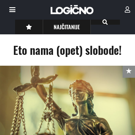
NAJČITANIJE
Eto nama (opet) slobode!