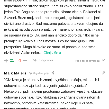
male stope kriminala, diplomaciju koja je balansirala izmedju dvi
suprostavljene strane svijeta. Zamisli kako necivilizirano. Uzas
jedan Fala Bogu pa se to prominilo. Nismo vise ni Balkanci ni
Slaveni. Boze moj, sad smo europljani, jugoistocni europljani,
civilizirano drustvo. Sad mozemo putovat u takvom obujmu da
je kvarat naroda otisa na put…permanentno, a jos jedan kvarat
se sprema na isto. Da, sad nan je toliko dobro da nitko ni ne
preimjecuje koliko su nas izvozali i koliko smo glupi u biti…
prosperitet. Moga bi ovako do sutra. Al poanta je-sad smo
civilizirani. A ako neko
…
Čitaj više »
Odgovori
21
-3
Pogledaj odgovore
(1)
Majk Majers
8 godine prije
“Civilizacija je skup svih znanja, vještina, običaja, misaonih i
duhovnih spoznaja kod razvijenih ljudskih zajednica”
Nekako su ljudi na ovim prostorima zaboravili vjestine, obicaje i
duhovne spoznaje. Tzv. “doktrina šoka” (uvjetovana ratom ili
nazovimo, prirodnim katastrofama) nakon koje ljudi ostaju
prazne stranice, spremne za novo ispisivanje.