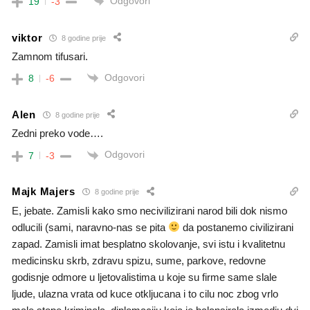
Odgovori
19
-3
viktor
8 godine prije
Zamnom tifusari.
Odgovori
8
-6
Alen
8 godine prije
Zedni preko vode….
Odgovori
7
-3
Majk Majers
8 godine prije
E, jebate. Zamisli kako smo necivilizirani narod bili dok nismo
odlucili (sami, naravno-nas se pita
da postanemo civilizirani
zapad. Zamisli imat besplatno skolovanje, svi istu i kvalitetnu
medicinsku skrb, zdravu spizu, sume, parkove, redovne
godisnje odmore u ljetovalistima u koje su firme same slale
ljude, ulazna vrata od kuce otkljucana i to cilu noc zbog vrlo