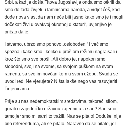
Srbi, a kad je došla Titova Jugoslavija onda smo otkrili da
smo do tada živjeli u tamnicama naroda, a vidjet ćeš, kad
dođe nova vlast da nam neće biti jasno kako smo je i mogli
dočekati živi u ovakvoj okrutnoj diktaturi“, uvjerljivo je
pričao dalje.
I stvarno, ubrzo smo ponovo „oslobođeni“ i već smo
spoznali kako smo i koliko u prošlom režimu nagraisali i
kroz što smo sve prošli. Ali dobro je, napokon smo
slobodni, svoji na svome, sa svojom puškom na svom
ramenu, sa svojim novčanikom u svom džepu. Svuda se
uvodi red. Ne vjerujete? Ništa lakše nego vas razuvjeriti
činjenicama:
Prije su nas nedemokratskim sredstvima, takoreći silom,
gurali u zajedničku državnu zajednicu, a sad? Sad smo
tamo jer smo mi sami to tražili. Nas se pitalo! Doduše, nije
bilo referenduma, ali se pitalo. Naravno da se pitalo, jer