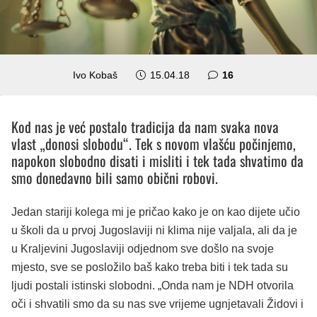
komentara
Ivo Kobaš
15.04.18
16
Kod nas je već postalo tradicija da nam svaka nova
vlast „donosi slobodu“. Tek s novom vlašću počinjemo,
napokon slobodno disati i misliti i tek tada shvatimo da
smo donedavno bili samo obični robovi.
Jedan stariji kolega mi je pričao kako je on kao dijete učio
u školi da u prvoj Jugoslaviji ni klima nije valjala, ali da je
u Kraljevini Jugoslaviji odjednom sve došlo na svoje
mjesto, sve se posložilo baš kako treba biti i tek tada su
ljudi postali istinski slobodni. „Onda nam je NDH otvorila
oči i shvatili smo da su nas sve vrijeme ugnjetavali Židovi i