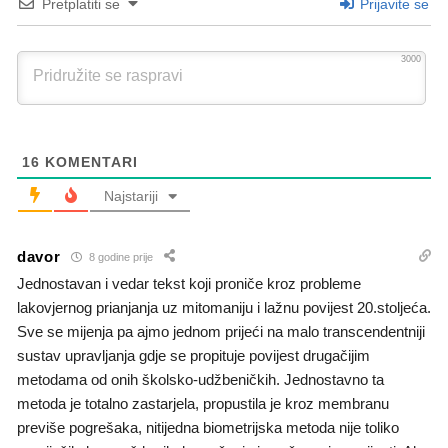
Pretplatiti se
Prijavite se
3000
16
KOMENTARI
Najstariji
davor
8 godine prije
Jednostavan i vedar tekst koji proniče kroz probleme
lakovjernog prianjanja uz mitomaniju i lažnu povijest 20.stoljeća.
Sve se mijenja pa ajmo jednom prijeći na malo transcendentniji
sustav upravljanja gdje se propituje povijest drugačijim
metodama od onih školsko-udžbeničkih. Jednostavno ta
metoda je totalno zastarjela, propustila je kroz membranu
previše pogrešaka, nitijedna biometrijska metoda nije toliko