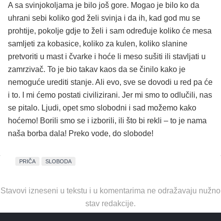
A sa svinjokoljama je bilo još gore. Mogao je bilo ko da
uhrani sebi koliko god želi svinja i da ih, kad god mu se
prohtije, pokolje gdje to želi i sam određuje koliko će mesa
samljeti za kobasice, koliko za kulen, koliko slanine
pretvoriti u mast i čvarke i hoće li meso sušiti ili stavljati u
zamrzivač. To je bio takav kaos da se činilo kako je
nemoguće urediti stanje. Ali evo, sve se dovodi u red pa će
i to. I mi ćemo postati civilizirani. Jer mi smo to odlučili, nas
se pitalo. Ljudi, opet smo slobodni i sad možemo kako
hoćemo! Borili smo se i izborili, ili što bi rekli – to je nama
naša borba dala! Preko vode, do slobode!
PRIČA
SLOBODA
Stavovi izneseni u tekstu i u komentarima ne odražavaju nužno
stav redakcije.