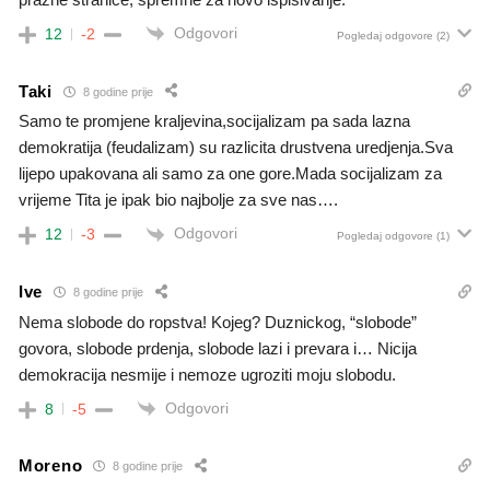
Odgovori
12
-2
Pogledaj odgovore
(2)
Taki
8 godine prije
Samo te promjene kraljevina,socijalizam pa sada lazna
demokratija (feudalizam) su razlicita drustvena uredjenja.Sva
lijepo upakovana ali samo za one gore.Mada socijalizam za
vrijeme Tita je ipak bio najbolje za sve nas….
Odgovori
12
-3
Pogledaj odgovore
(1)
Ive
8 godine prije
Nema slobode do ropstva! Kojeg? Duznickog, “slobode”
govora, slobode prdenja, slobode lazi i prevara i… Nicija
demokracija nesmije i nemoze ugroziti moju slobodu.
Odgovori
8
-5
Moreno
8 godine prije