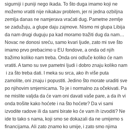
sigurniji i puniji nego ikada. To što duga imamo koji ne
možemo vratiti nije nikakav problem, jer ni jedna ozbiljna
zemlja danas ne namjerava vraćati dug. Pametne zemlje
se zadužuju, a glupe daju zajmove. Nismo mi glupa Libija
da nam drugi duguju pa kad moramo tražiti dug da nam…
Novac ne donosi sreću, samo kvari ljude, zato mi sve što
imamo prvo prebacimo u EU fondove, a onda od njih
tražimo koliko nam treba. Onda oni odluče koliko će nam
vratiti. A tamo su sve pametni ljudi i dobro znaju koliko nam
i za što treba dati. I meka su srca, ako ih više puta
zamolite, oni znaju i popustiti. Jedino što morate uraditi sve
po njihovim smjernicama. To je i normalno za očekivati. Pa
ne mislite valjda da će vam oni davati vaše pare, a da ih vi
onda trošite kako hoćete i na što hoćete? Da vi sami
izvodite radove ili da sami birate ko će vam ih izvoditi? Ne
ide to tako s nama, koji smo se dokazali da ne umijemo s
financijama. Ali zato znamo ko umije, i zato smo njima