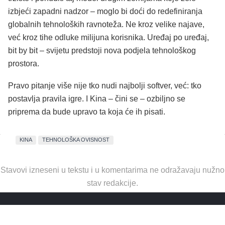
izbjeći zapadni nadzor – moglo bi doći do redefiniranja
globalnih tehnoloških ravnoteža. Ne kroz velike najave,
već kroz tihe odluke milijuna korisnika. Uređaj po uređaj,
bit by bit – svijetu predstoji nova podjela tehnološkog
prostora.
Pravo pitanje više nije tko nudi najbolji softver, već: tko
postavlja pravila igre. I Kina – čini se – ozbiljno se
priprema da bude upravo ta koja će ih pisati.
KINA
TEHNOLOŠKA OVISNOST
Stavovi izneseni u tekstu i u komentarima ne odražavaju nužno
stav redakcije.