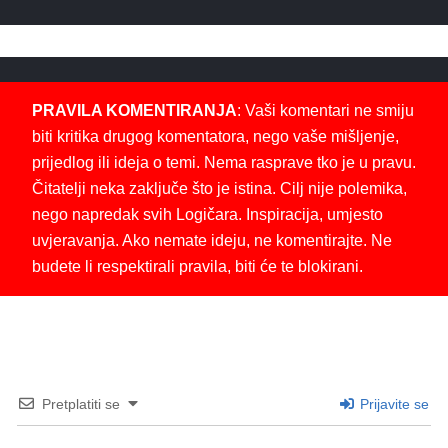
PRAVILA KOMENTIRANJA
: Vaši komentari ne smiju
biti kritika drugog komentatora, nego vaše mišljenje,
prijedlog ili ideja o temi. Nema rasprave tko je u pravu.
Čitatelji neka zaključe što je istina. Cilj nije polemika,
nego napredak svih Logičara. Inspiracija, umjesto
uvjeravanja. Ako nemate ideju, ne komentirajte. Ne
budete li respektirali pravila, biti će te blokirani.
Pretplatiti se
Prijavite se