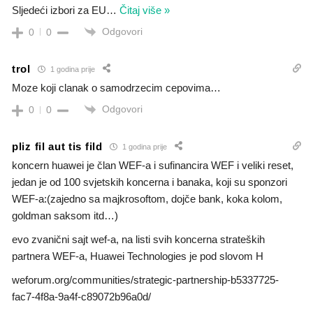
Sljedeći izbori za EU
…
Čitaj više »
Odgovori
0
0
trol
1 godina prije
Moze koji clanak o samodrzecim cepovima…
Odgovori
0
0
pliz fil aut tis fild
1 godina prije
koncern huawei je član WEF-a i sufinancira WEF i veliki reset,
jedan je od 100 svjetskih koncerna i banaka, koji su sponzori
WEF-a:(zajedno sa majkrosoftom, dojče bank, koka kolom,
goldman saksom itd…)
evo zvanični sajt wef-a, na listi svih koncerna strateških
partnera WEF-a, Huawei Technologies je pod slovom H
weforum.org/communities/strategic-partnership-b5337725-
fac7-4f8a-9a4f-c89072b96a0d/