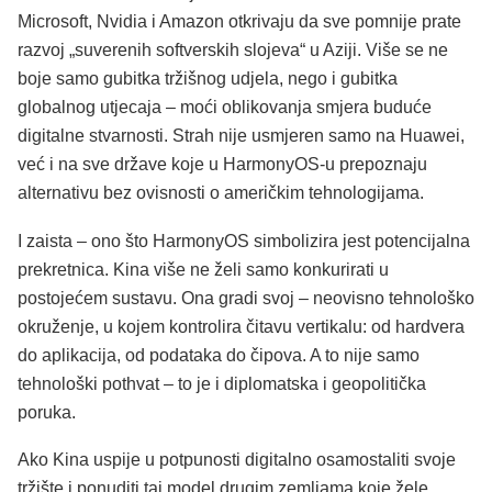
Microsoft, Nvidia i Amazon otkrivaju da sve pomnije prate
razvoj „suverenih softverskih slojeva“ u Aziji. Više se ne
boje samo gubitka tržišnog udjela, nego i gubitka
globalnog utjecaja – moći oblikovanja smjera buduće
digitalne stvarnosti. Strah nije usmjeren samo na Huawei,
već i na sve države koje u HarmonyOS-u prepoznaju
alternativu bez ovisnosti o američkim tehnologijama.
I zaista – ono što HarmonyOS simbolizira jest potencijalna
prekretnica. Kina više ne želi samo konkurirati u
postojećem sustavu. Ona gradi svoj – neovisno tehnološko
okruženje, u kojem kontrolira čitavu vertikalu: od hardvera
do aplikacija, od podataka do čipova. A to nije samo
tehnološki pothvat – to je i diplomatska i geopolitička
poruka.
Ako Kina uspije u potpunosti digitalno osamostaliti svoje
tržište i ponuditi taj model drugim zemljama koje žele