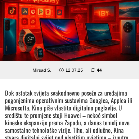
komentara
Mirsad Š.
12.07.25
44
Dok ostatak svijeta svakodnevno poseže za uređajima
pogonjenima operativnim sustavima Googlea, Applea ili
Microsofta, Kina piše vlastito digitalno poglavlje. U
središtu te promjene stoji Huawei – nekoć simbol
kineske ekspanzije prema Zapadu, a danas temelj nove,
samostalne tehnološke vizije. Tiho, ali odlučno, Kina
stvara digitalni svijet pod vlastitim uvjetima – iznutra