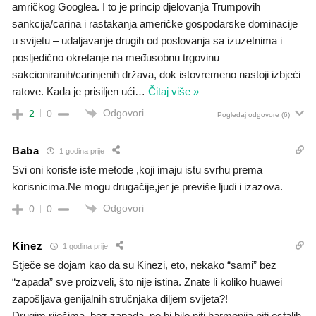
amričkog Googlea. I to je princip djelovanja Trumpovih
sankcija/carina i rastakanja američke gospodarske dominacije
u svijetu – udaljavanje drugih od poslovanja sa izuzetnima i
posljedično okretanje na međusobnu trgovinu
sakcioniranih/carinjenih država, dok istovremeno nastoji izbjeći
ratove. Kada je prisiljen ući
…
Čitaj više »
Odgovori
2
0
Pogledaj odgovore
(6)
Baba
1 godina prije
Svi oni koriste iste metode ,koji imaju istu svrhu prema
korisnicima.Ne mogu drugačije,jer je previše ljudi i izazova.
Odgovori
0
0
Kinez
1 godina prije
Stječe se dojam kao da su Kinezi, eto, nekako “sami” bez
“zapada” sve proizveli, što nije istina. Znate li koliko huawei
zapošljava genijalnih stručnjaka diljem svijeta?!
Drugim riječima, bez zapada, ne bi bilo niti harmonija niti ostalih