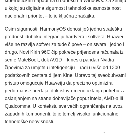
kibernetičkim napadima u odnosu na Windows. Za zemlju
u kojoj su digitalna sigurnost i tehnološka samostalnost
nacionalni prioritet – to je ključna značajka.
Osim sigurnosti, HarmonyOS donosi još jednu stratešku
prednost: duboku integraciju hardvera i softvera. Huawei
više ne razvija softver za tuđe čipove – on stvara i jedno i
drugo. Novi Kirin 96C čip pokreće prijenosna računala iz
serije MateBook, dok A91D – kineski pandan Nvidia
čipovima za umjetnu inteligenciju – radi u više od 1300
podatkovnih centara diljem Kine. Upravo taj sveobuhvatni
pristup omogućuje Huaweiju da precizno optimizira
performanse uređaja, dok istovremeno uklanja potrebu za
oslanjanjem na strane dobavljače poput Intela, AMD-a ili
Qualcomma. U kontekstu sve većih ograničenja na uvoz
zapadnih komponenti, to je temelj visoko funkcionalne
tehnološke neovisnosti.