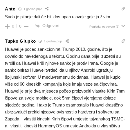
Ante
1 godina prije
Sada je pitanje dali će biti dostupan u ovdje gdje ja živim.
Odgovori
0
0
Pogledaj odgovore
(2)
Tupko Glupko
1 godina prije
Huawei je počeo sankcionirati Trump 2019. godine, što je
dovelo do navedenoga u tekstu. Godinu dana prije izuzetni su
tvrdili da Huawei krši njihove sankcije protiv Irana. Google je
sankcionirao Huawei tvrdeći da u njihov Android ugrađuju
špijunski softver. U međuvremenu do danas, Huawei je kupio
više od 60 kineskih kompanija koje imaju veze sa čipovima.
Huawei je prije dva mjeseca počeo proizvoditi vlastite Kirin 7nm
čipove za svoje mobitele, dok 5nm čipovi vjerojatno dolaze
sljedeće godine. I tako je Trump osamostalio Huawei drastično
ubrzavajući prekid njegove ovisnosti o hardveru i softveru sa
Zapada – vlastiti kineski Kirin čipovi umjesto tajvanskog TSMC-
a i vlastiti kineski HarmonyOS umjesto Androida u vlasništvu