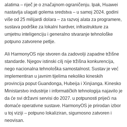
alatima – riječ je o značajnom ograničenju. Ipak, Huawei
nastavlja ulagati golema sredstva – u samoj 2024. godini
više od 25 milijardi dolara – za razvoj alata za programere,
sustava podrške za lokalni hardver, infrastrukture za
umjetnu inteligenciju i generalno stvaranje tehnološke
potpuno zatvorene petlje.
Ali HarmonyOS nije stvoren da zadovolji zapadne tržišne
standarde. Njegov istinski cilj nije tržišna konkurencija,
nego nacionalna tehnološka samostalnost. Sustav je već
implementiran u javnim tijelima nekoliko kineskih
provincija poput Guandonga, Hubeija i Xinjianga. Kinesko
Ministarstvo industrije i informatičkih tehnologija najavilo je
da će svi državni servisi do 2027. u potpunosti prijeći na
domaće operativne sustave. HarmonyOS je prirodan izbor
u toj viziji – potpuno lokaliziran, sigurnosno zatvoren i
neovisan.