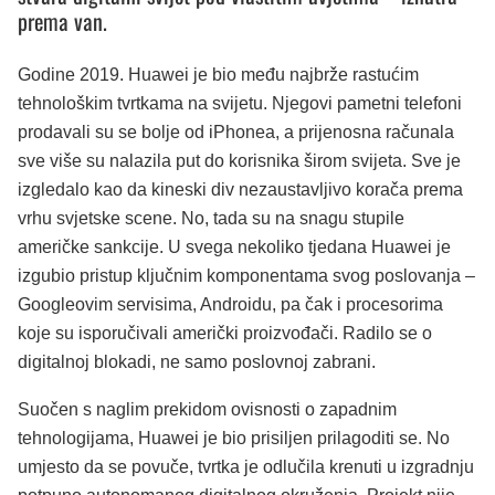
prema van.
Godine 2019. Huawei je bio među najbrže rastućim
tehnološkim tvrtkama na svijetu. Njegovi pametni telefoni
prodavali su se bolje od iPhonea, a prijenosna računala
sve više su nalazila put do korisnika širom svijeta. Sve je
izgledalo kao da kineski div nezaustavljivo korača prema
vrhu svjetske scene. No, tada su na snagu stupile
američke sankcije. U svega nekoliko tjedana Huawei je
izgubio pristup ključnim komponentama svog poslovanja –
Googleovim servisima, Androidu, pa čak i procesorima
koje su isporučivali američki proizvođači. Radilo se o
digitalnoj blokadi, ne samo poslovnoj zabrani.
Suočen s naglim prekidom ovisnosti o zapadnim
tehnologijama, Huawei je bio prisiljen prilagoditi se. No
umjesto da se povuče, tvrtka je odlučila krenuti u izgradnju