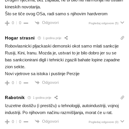
kineskih novotarija.
Što se tiče ovog OSa, radi samo s njihovim hardverom
Odgovori
0
0
Pogledaj odgovore
(5)
Hogar strasni
1 godina prije
Robovlasnicki pljackaski demonski okot samo mlati sankcije
Rusiji, Kini, Iranu. Mozda je, ustvari to je bilo dobro jer su se
bas sankcionirani digli i tehnicki zgazili bahate lopine zapadne
zion sekte.
Novi vjetrove sa istoka i pustinje Perzije
Odgovori
0
0
Rabotnik
1 godina prije
Izuzetne dostižu (i prestižu) u tehnologiji, autoindustriji, vojnoj
industriji. Po njihovom načinu razmišljanja, morat će u rat.
Odgovori
0
0
Pogledaj odgovore
(3)