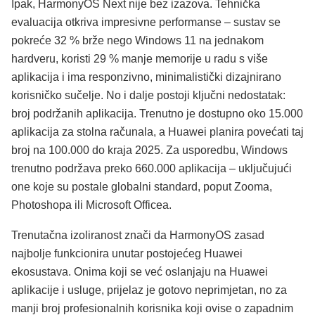
Ipak, HarmonyOS Next nije bez izazova. Tehnička
evaluacija otkriva impresivne performanse – sustav se
pokreće 32 % brže nego Windows 11 na jednakom
hardveru, koristi 29 % manje memorije u radu s više
aplikacija i ima responzivno, minimalistički dizajnirano
korisničko sučelje. No i dalje postoji ključni nedostatak:
broj podržanih aplikacija. Trenutno je dostupno oko 15.000
aplikacija za stolna računala, a Huawei planira povećati taj
broj na 100.000 do kraja 2025. Za usporedbu, Windows
trenutno podržava preko 660.000 aplikacija – uključujući
one koje su postale globalni standard, poput Zooma,
Photoshopa ili Microsoft Officea.
Trenutačna izoliranost znači da HarmonyOS zasad
najbolje funkcionira unutar postojećeg Huawei
ekosustava. Onima koji se već oslanjaju na Huawei
aplikacije i usluge, prijelaz je gotovo neprimjetan, no za
manji broj profesionalnih korisnika koji ovise o zapadnim