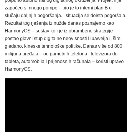
potpuno autonomanog digitalnog okruženja. Projekt nije
započeo s mnogo pompe – bio je to interni plan B u
slučaju daljnjih pogoršanja. I situacija se doista pogoršala.
Rezultat tog rješenja iz nužde danas poznajemo kao
HarmonyOS – sustav koji je iz obrambene strategije
postao glavni stup digitalne neovisnosti Huaweija i, šire
gledano, kineske tehnološke politike. Danas više od 800
milijuna uređaja – od pametnih telefona i televizora do
tableta, automobila i prijenosnih računala – koristi upravo
HarmonyOS.