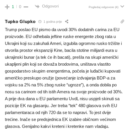
Odgovori
1
0
Pogledaj odgovore
(4)
Tupko Glupko
1 godina prije
Trump poslao EU pismo da uvodi 30% dodatnih carina za EU
proizvode. EU odhebala jeftine ruske energente zbog rata u
Ukrajini koji su zakuhali Ameri, izgubila ogromno rusko tržište i
otvorila prostor ekspanziji Kine, bacila stotine milijardi eura u
ukrajinski bunar (a tek će ih bacati), prešla na skupi američki
ukapljeni plin koji se dovaža brodovima, uništava vlastito
gospodarstvo skupim energentima, počela je luđački kupovati
američko preskupo oružje (povećanje izdvajanja BDP-a za
vojsku sa 2% na 5% zbog ruske “ugroze”), a onda dobila po
nosu sa carinom od tih istih Amera na svoje proizvode od 30%.
A prije dva dana u EU parlamentu UvdL nisu uspjeli skinuti sa
pozicije EK na glasanju. Jer treba “tek” 480 glasova svih EU
parlamentaraca od njih 720 da se to napravi. To jest dvije
trećine. Inače se predsjednica EK izabire običnom većinom
glasova. Genijalno kakvi kreteni i kretenke nam vladaju.