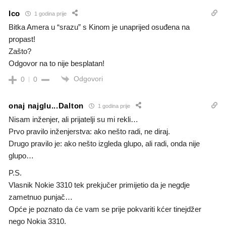
Ico
1 godina prije
Bitka Amera u “srazu” s Kinom je unaprijed osuđena na
propast!
Zašto?
Odgovor na to nije besplatan!
Odgovori
0
0
onaj najglu...Dalton
1 godina prije
Nisam inženjer, ali prijatelji su mi rekli…
Prvo pravilo inženjerstva: ako nešto radi, ne diraj.
Drugo pravilo je: ako nešto izgleda glupo, ali radi, onda nije
glupo…
P.S.
Vlasnik Nokie 3310 tek prekjučer primijetio da je negdje
zametnuo punjač…
Opće je poznato da će vam se prije pokvariti kćer tinejdžer
nego Nokia 3310.