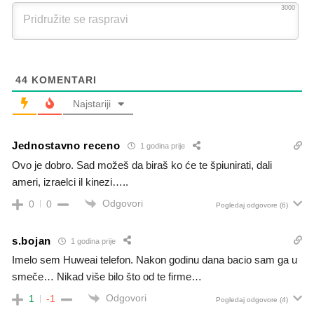
3000
44
KOMENTARI
Najstariji
Jednostavno receno
1 godina prije
Ovo je dobro. Sad možeš da biraš ko će te špiunirati, dali
ameri, izraelci il kinezi…..
Odgovori
0
0
Pogledaj odgovore
(6)
s.bojan
1 godina prije
Imelo sem Huweai telefon. Nakon godinu dana bacio sam ga u
smeče… Nikad više bilo što od te firme…
Odgovori
1
-1
Pogledaj odgovore
(4)