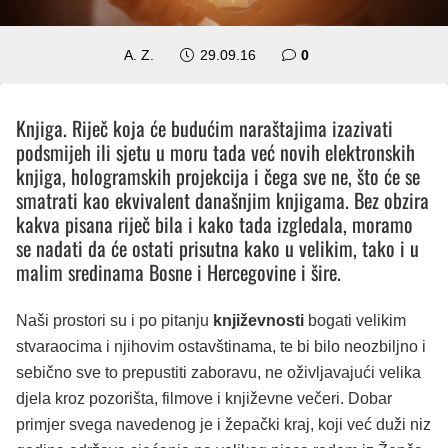
A. Z.
29.09.16
0
Knjiga. Riječ koja će budućim naraštajima izazivati
podsmijeh ili sjetu u moru tada već novih elektronskih
knjiga, hologramskih projekcija i čega sve ne, što će se
smatrati kao ekvivalent današnjim knjigama. Bez obzira
kakva pisana riječ bila i kako tada izgledala, moramo
se nadati da će ostati prisutna kako u velikim, tako i u
malim sredinama Bosne i Hercegovine i šire.
Naši prostori su i po pitanju
književnosti
bogati velikim
stvaraocima i njihovim ostavštinama, te bi bilo neozbiljno i
sebično sve to prepustiti zaboravu, ne oživljavajući velika
djela kroz pozorišta, filmove i književne večeri. Dobar
primjer svega navedenog je i žepački kraj, koji već duži niz