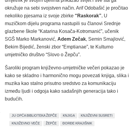
umjetnik je svojim djelima prikazao svijet i sve šta ga
okružuje na sebi svojstven način. Arif Odobašić je pročitao
nekoliko pjesama iz svoje zbirke
“Raskorak”.
U
muzičkom dijelu programa nastupili su članovi Srednje
glazbene škole “Katarina Kosača-Kotromanić”, učenik
SGŠ Marko Markanović,
Adem Zečak
, Semin Smajlović,
Bekim Bijedić, ženski zbor “Emptianae”, te Kulturno
umjetničko društvo “Slovo o Žepču”.
Šaroliki program književno-umjetničke večeri pokazao je
kako se skladno i harmonično mogu povezati knjiga, slika i
muzika kao stalno prisutno sredstvo za komunikaciju
između ljudi i odgoja kako sadašnjih generacija tako i
budućih.
JU OPĆA BIBLIOTEKA ŽEPČE
KNJIGA
KNJIŽEVNI SUSRETI
KNJIŽEVNO VEČE
ŽEPČE
ĐORĐE KRAJIŠNIK