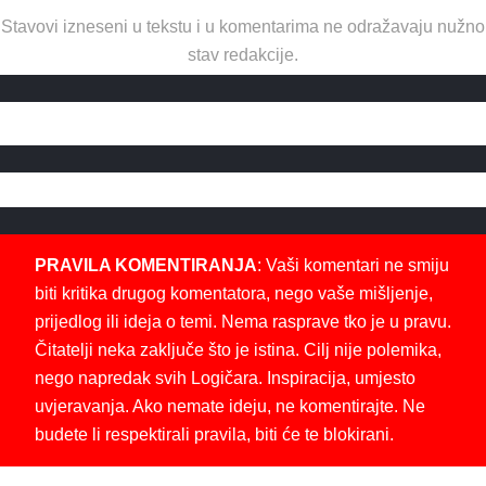
Stavovi izneseni u tekstu i u komentarima ne odražavaju nužno
stav redakcije.
PRAVILA KOMENTIRANJA
: Vaši komentari ne smiju
biti kritika drugog komentatora, nego vaše mišljenje,
prijedlog ili ideja o temi. Nema rasprave tko je u pravu.
Čitatelji neka zaključe što je istina. Cilj nije polemika,
nego napredak svih Logičara. Inspiracija, umjesto
uvjeravanja. Ako nemate ideju, ne komentirajte. Ne
budete li respektirali pravila, biti će te blokirani.