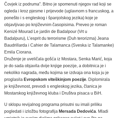
Čovjek iz podruma”. Bitno je spomenuti njegov rad koji se
ogleda i kroz pjesme i prijevode (uglavnom s francuskog, a
ponešto i s engleskog i španjolskog jezika) koje je
objavljivao po književnim časopisima. Preveo je roman
Kenizé Mourad Le jardin de Badalpour (Vrt u
Badalpuru), L’esprit du terrorisme (Duh terorizma) Jeana
Baudrillarda i Cahier de Talamanca (Sveska iz Talamanke)
Emila Ciorana.
Druženje je uveličala gošća iz Mostara, Senka Marić, koja
je do sada objavila dvije knjige poezije, a dobitnica je i
nekoliko nagrada, među kojima se izdvaja ona koja ju je
proglasila
Evropskom viteškinjom poezije
. Diplomirala
je književnost, prevodi s engleskog jezika, članica je
Mostarskog književnog kluba i Društva pisaca u BiH.
U sklopu revijalnog programa prisutni su imali priliku
pogledati i izložbu fotografija
Mersada Dedovića
. Mladi