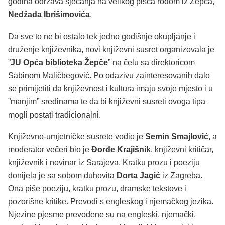
godina održava sjećanja na velikog pisca rodom iz Žepča,
Nedžada Ibrišimovića
.
Da sve to ne bi ostalo tek jedno godišnje okupljanje i
druženje književnika, novi književni susret organizovala je
”
JU Opća biblioteka Žepče
” na čelu sa direktoricom
Sabinom Maličbegović. Po odazivu zainteresovanih dalo
se primijetiti da književnost i kultura imaju svoje mjesto i u
”manjim” sredinama te da bi književni susreti ovoga tipa
mogli postati tradicionalni.
Književno-umjetničke susrete vodio je
Semin Smajlović
, a
moderator večeri bio je
Đorđe Krajišnik
, književni kritičar,
književnik i novinar iz Sarajeva. Kratku prozu i poeziju
donijela je sa sobom duhovita
Dorta Jagić
iz Zagreba.
Ona piše poeziju, kratku prozu, dramske tekstove i
pozorišne kritike. Prevodi s engleskog i njemačkog jezika.
Njezine pjesme prevođene su na engleski, njemački,