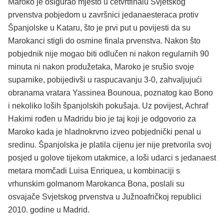
Maroko je osigurao mjesto u četvrtfinalu Svjetskog
prvenstva pobjedom u završnici jedanaesteraca protiv
Španjolske u Kataru, što je prvi put u povijesti da su
Marokanci stigli do osmine finala prvenstva. Nakon što
pobjednik nije mogao biti odlučen ni nakon regularnih 90
minuta ni nakon produžetaka, Maroko je srušio svoje
suparnike, pobijedivši u raspucavanju 3-0, zahvaljujući
obranama vratara Yassinea Bounoua, poznatog kao Bono
i nekoliko loših španjolskih pokušaja. Uz povijest, Achraf
Hakimi rođen u Madridu bio je taj koji je odgovorio za
Maroko kada je hladnokrvno izveo pobjednički penal u
sredinu. Španjolska je platila cijenu jer nije pretvorila svoj
posjed u golove tijekom utakmice, a loši udarci s jedanaest
metara momčadi Luisa Enriquea, u kombinaciji s
vrhunskim golmanom Marokanca Bona, poslali su
osvajače Svjetskog prvenstva u Južnoafričkoj republici
2010. godine u Madrid.