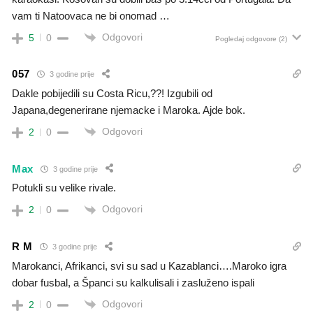
vam ti Natoovaca ne bi onomad …
Odgovori
5
0
Pogledaj odgovore
(2)
057
3 godine prije
Dakle pobijedili su Costa Ricu,??! Izgubili od
Japana,degenerirane njemacke i Maroka. Ajde bok.
Odgovori
2
0
Max
3 godine prije
Potukli su velike rivale.
Odgovori
2
0
R M
3 godine prije
Marokanci, Afrikanci, svi su sad u Kazablanci….Maroko igra
dobar fusbal, a Španci su kalkulisali i zasluženo ispali
Odgovori
2
0