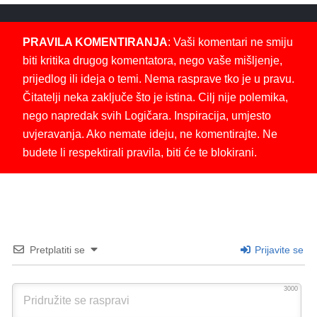
PRAVILA KOMENTIRANJA
: Vaši komentari ne smiju
biti kritika drugog komentatora, nego vaše mišljenje,
prijedlog ili ideja o temi. Nema rasprave tko je u pravu.
Čitatelji neka zaključe što je istina. Cilj nije polemika,
nego napredak svih Logičara. Inspiracija, umjesto
uvjeravanja. Ako nemate ideju, ne komentirajte. Ne
budete li respektirali pravila, biti će te blokirani.
Pretplatiti se
Prijavite se
3000