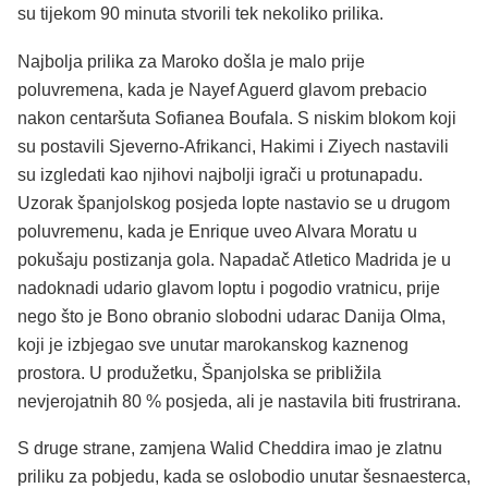
su tijekom 90 minuta stvorili tek nekoliko prilika.
Najbolja prilika za Maroko došla je malo prije
poluvremena, kada je Nayef Aguerd glavom prebacio
nakon centaršuta Sofianea Boufala. S niskim blokom koji
su postavili Sjeverno-Afrikanci, Hakimi i Ziyech nastavili
su izgledati kao njihovi najbolji igrači u protunapadu.
Uzorak španjolskog posjeda lopte nastavio se u drugom
poluvremenu, kada je Enrique uveo Alvara Moratu u
pokušaju postizanja gola. Napadač Atletico Madrida je u
nadoknadi udario glavom loptu i pogodio vratnicu, prije
nego što je Bono obranio slobodni udarac Danija Olma,
koji je izbjegao sve unutar marokanskog kaznenog
prostora. U produžetku, Španjolska se približila
nevjerojatnih 80 % posjeda, ali je nastavila biti frustrirana.
S druge strane, zamjena Walid Cheddira imao je zlatnu
priliku za pobjedu, kada se oslobodio unutar šesnaesterca,