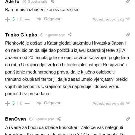
AJeTo
3 godine prije
Barem nisu izbušeni kao švicarski sir.
Odgovori
5
0
Pogledaj odgovore
(1)
Tupko Glupko
3 godine prije
Plenković je došao u Katar gledati utakmicu Hrvatska-Japan i
on ne bi bio on da nije dao političku izjavu katarskoj televiziji Al
Jazeera od 20 minuta gdje se opet osvrće sa svojim pogledima
na rat u Ukrajini gdje tvrdi da bi t
eritorijalni ustupci Rusiji značili
poništenje međunarodnog prava,
da je ključno osloboditi
trenutno okupirani teritorij i da je zasad „malo vjerojatan“ prekid
vojnih aktivnosti s Ukrajinom
koja napreduje i dobiva vojnu
pomoć bez presedana.
Odgovori
5
0
Pogledaj odgovore
(8)
BanOvan
3 godine prije
A i vase za bocu da izbace kosookari. Zato ce vas nategnuti
karaokasi. Kosovari su dobili bas po 3.14čci od Portugala. Da