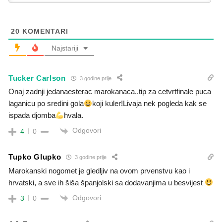
20
KOMENTARI
Najstariji
Tucker Carlson
3 godine prije
Onaj zadnji jedanaesterac marokanaca..tip za cetvrtfinale puca
laganicu po sredini gola
koji kuler!Livaja nek pogleda kak se
ispada djomba
hvala.
Odgovori
4
0
Tupko Glupko
3 godine prije
Marokanski nogomet je gledljiv na ovom prvenstvu kao i
hrvatski, a sve ih šiša španjolski sa dodavanjima u besvijest
Odgovori
3
0