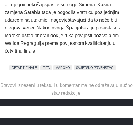
ali njegov pokušaj spasile su noge Simona. Kasna
zamjena Sarabia tada je pogodila vratnicu posljednjim
udarcem na utakmici, nagovještavajući da to neće biti
njegova večer. Nakon ovoga Španjolska je posustala, a
Maroko ostao pribran dok je ruka povijesti pozivala tim
Walida Regraguija prema povijesnom kvalificiranju u
četvrtinu finala.
ČETVRT FINALE
FIFA
MAROKO
SVJETSKO PRVENSTVO
Stavovi izneseni u tekstu i u komentarima ne odražavaju nužno
stav redakcije.