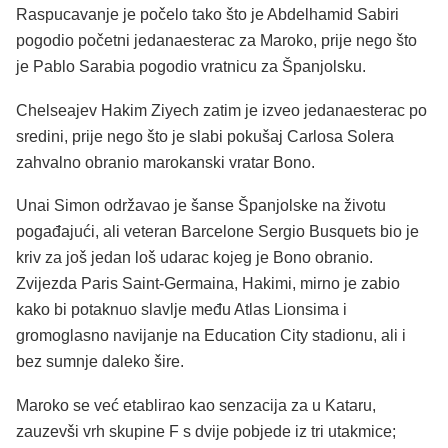
Raspucavanje je počelo tako što je Abdelhamid Sabiri
pogodio početni jedanaesterac za Maroko, prije nego što
je Pablo Sarabia pogodio vratnicu za Španjolsku.
Chelseajev Hakim Ziyech zatim je izveo jedanaesterac po
sredini, prije nego što je slabi pokušaj Carlosa Solera
zahvalno obranio marokanski vratar Bono.
Unai Simon održavao je šanse Španjolske na životu
pogađajući, ali veteran Barcelone Sergio Busquets bio je
kriv za još jedan loš udarac kojeg je Bono obranio.
Zvijezda Paris Saint-Germaina, Hakimi, mirno je zabio
kako bi potaknuo slavlje među Atlas Lionsima i
gromoglasno navijanje na Education City stadionu, ali i
bez sumnje daleko šire.
Maroko se već etablirao kao senzacija za u Kataru,
zauzevši vrh skupine F s dvije pobjede iz tri utakmice;