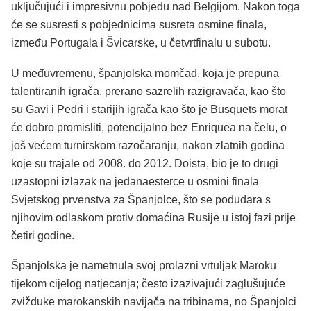
uključujući i impresivnu pobjedu nad Belgijom. Nakon toga
će se susresti s pobjednicima susreta osmine finala,
između Portugala i Švicarske, u četvrtfinalu u subotu.
U međuvremenu, španjolska momčad, koja je prepuna
talentiranih igrača, prerano sazrelih razigravača, kao što
su Gavi i Pedri i starijih igrača kao što je Busquets morat
će dobro promisliti, potencijalno bez Enriquea na čelu, o
još većem turnirskom razočaranju, nakon zlatnih godina
koje su trajale od 2008. do 2012. Doista, bio je to drugi
uzastopni izlazak na jedanaesterce u osmini finala
Svjetskog prvenstva za Španjolce, što se podudara s
njihovim odlaskom protiv domaćina Rusije u istoj fazi prije
četiri godine.
Španjolska je nametnula svoj prolazni vrtuljak Maroku
tijekom cijelog natjecanja; često izazivajući zaglušujuće
zvižduke marokanskih navijača na tribinama, no Španjolci