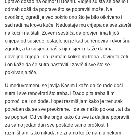
upravo došao na odmor u Bosnu. Vidjeli su šta se desilo i
odmah došli da poprave što se popraviti može. Na
dvorišnoj zgradi je već pokrio ono što je bilo otkriveno i
sad radi na krovu kuće. Nedostaje mu crijepa da sve završi
na kući i na štali. Zovem sestrića da provjeri ima li još
crijepa od susjede, ostaolo joj je kad su renovirali dvorišnu
zgradu, a ta susjeda baš s njim sjedi i kaže da ima
dovoljno crijepa i da uzimam koliko mi treba. Javim to zetu
i on kaže da će sutra nastaviti i završiti sve što se
pokrivanja tiče.
U međuvremenu se javlja Kasim i kaže da će rado doći
sutra i sve renovirati što treba. I Dado pita treba li mi
pomoć, da i on dođe. I opet razmišljam kako je trenutak
potreban da se sve preokrene. I da se nešto pokvari, a i da
se popravi. Od velike brige kako ću sve iz daljine popraviti,
za samo jedan dan sve postade samo prošlost. I
razmišljam kako nikada ne znamo ko će nam u nekom