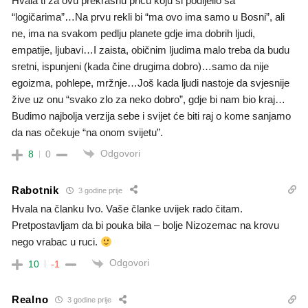
Hvala ti za ovu prekrasnu priču koju si podijelio sa
“logičarima”…Na prvu rekli bi “ma ovo ima samo u Bosni”, ali
ne, ima na svakom pedlju planete gdje ima dobrih ljudi,
empatije, ljubavi…I zaista, običnim ljudima malo treba da budu
sretni, ispunjeni (kada čine drugima dobro)…samo da nije
egoizma, pohlepe, mržnje…Još kada ljudi nastoje da svjesnije
žive uz onu “svako zlo za neko dobro”, gdje bi nam bio kraj…
Budimo najbolja verzija sebe i svijet će biti raj o kome sanjamo
da nas očekuje “na onom svijetu”.
Odgovori
8
0
Rabotnik
3 godine prije
Hvala na članku Ivo. Vaše članke uvijek rado čitam.
Pretpostavljam da bi pouka bila – bolje Nizozemac na krovu
nego vrabac u ruci.
Odgovori
10
-1
Realno
3 godine prije