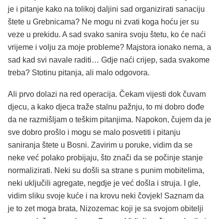
je i pitanje kako na tolikoj daljini sad organizirati sanaciju
štete u Grebnicama? Ne mogu ni zvati koga hoću jer su
veze u prekidu. A sad svako sanira svoju štetu, ko će naći
vrijeme i volju za moje probleme? Majstora ionako nema, a
sad kad svi navale raditi… Gdje naći crijep, sada svakome
treba? Stotinu pitanja, ali malo odgovora.
Ali prvo dolazi na red operacija. Čekam vijesti dok čuvam
djecu, a kako djeca traže stalnu pažnju, to mi dobro dođe
da ne razmišljam o teškim pitanjima. Napokon, čujem da je
sve dobro prošlo i mogu se malo posvetiti i pitanju
saniranja štete u Bosni. Zavirim u poruke, vidim da se
neke već polako probijaju, što znači da se počinje stanje
normalizirati. Neki su došli sa strane s punim mobitelima,
neki uključili agregate, negdje je već došla i struja. I gle,
vidim sliku svoje kuće i na krovu neki čovjek! Saznam da
je to zet moga brata, Nizozemac koji je sa svojom obitelji