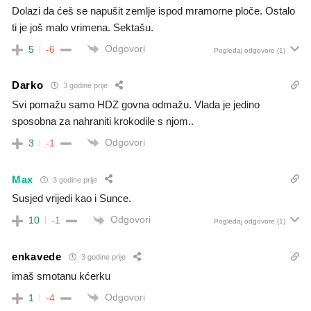
Dolazi da ćeš se napušit zemlje ispod mramorne ploče. Ostalo
ti je još malo vrimena. Sektašu.
Odgovori
5
-6
Pogledaj odgovore
(1)
Darko
3 godine prije
Svi pomažu samo HDZ govna odmažu. Vlada je jedino
sposobna za nahraniti krokodile s njom..
Odgovori
3
-1
Max
3 godine prije
Susjed vrijedi kao i Sunce.
Odgovori
10
-1
Pogledaj odgovore
(1)
enkavede
3 godine prije
imaš smotanu kćerku
Odgovori
1
-4