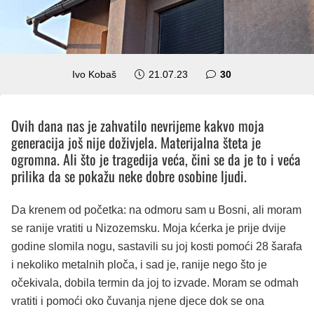
komentara
Ivo Kobaš
21.07.23
30
Ovih dana nas je zahvatilo nevrijeme kakvo moja
generacija još nije doživjela. Materijalna šteta je
ogromna. Ali što je tragedija veća, čini se da je to i veća
prilika da se pokažu neke dobre osobine ljudi.
Da krenem od početka: na odmoru sam u Bosni, ali moram
se ranije vratiti u Nizozemsku. Moja kćerka je prije dvije
godine slomila nogu, sastavili su joj kosti pomoći 28 šarafa
i nekoliko metalnih ploča, i sad je, ranije nego što je
očekivala, dobila termin da joj to izvade. Moram se odmah
vratiti i pomoći oko čuvanja njene djece dok se ona