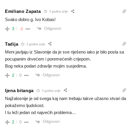
Emiliano Zapata
3 godine prije
Svako dobro g. Ivo Kobas!
Odgovori
3
-1
Tadija
3 godine prije
Meni javljaju iz Slavonije da je sve riješeno iako je bilo posla sa
pocupanim drvećem i poremećenih crijepom.
Bog neka podari zdravlje mojim susjedima.
Odgovori
2
0
ljena bitanga
3 godine prije
Najžalosnije je od svega kaj nam trebaju takve užasno stvari da
pokažemo ljudskost.
I tu leži jedan od najvećih problema…
Odgovori
2
0