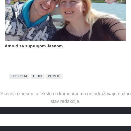
Arnold sa suprugom Jasnom.
DOBROTA
LJUDI
POMOĆ
Stavovi izneseni u tekstu i u komentarima ne odražavaju nužno
stav redakcije.