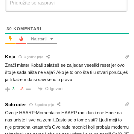
30
KOMENTARI
Najstariji
Koja
3 godine prije
Znači mister Kobaš zalažeš se za jedan veeeliki reset jer ovo
što je sada ništa ne valja? Ako je to ono šta ti u stvari poručuješ
ja ti kažem da si savršeno u pravu
Odgovori
3
-8
Schroder
3 godine prije
Ovo je HAARP:Momentalno HAARP radi dan i noc.Hoce da
nas uniste i sve na zemlji.Zasto se o tome suti? Ljudi moji to
nije prorodna katastrofa Ovo rade mocnici koji probaju modernu