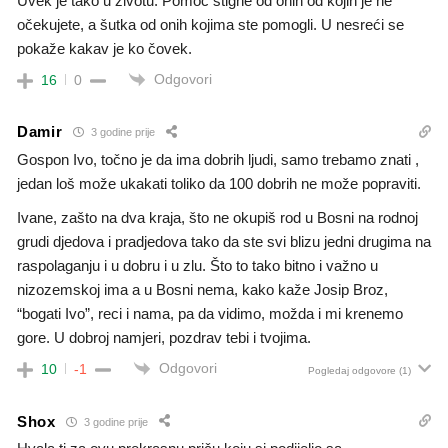
Uvek je tako u životu. Pomoć stigne od onih od kojih je ne
očekujete, a šutka od onih kojima ste pomogli. U nesreći se
pokaže kakav je ko čovek.
Odgovori
16
0
Damir
3 godine prije
Gospon Ivo, točno je da ima dobrih ljudi, samo trebamo znati ,
jedan loš može ukakati toliko da 100 dobrih ne može popraviti.
Ivane, zašto na dva kraja, što ne okupiš rod u Bosni na rodnoj
grudi djedova i pradjedova tako da ste svi blizu jedni drugima na
raspolaganju i u dobru i u zlu. Što to tako bitno i važno u
nizozemskoj ima a u Bosni nema, kako kaže Josip Broz,
“bogati Ivo”, reci i nama, pa da vidimo, možda i mi krenemo
gore. U dobroj namjeri, pozdrav tebi i tvojima.
Odgovori
10
-1
Pogledaj odgovore
(1)
Shox
3 godine prije