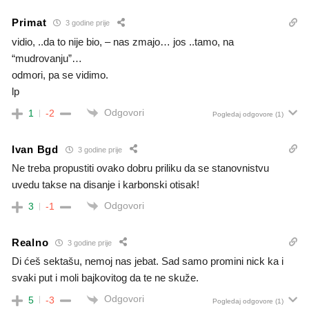
Primat
3 godine prije
vidio, ..da to nije bio, – nas zmajo… jos ..tamo, na
“mudrovanju”…
odmori, pa se vidimo.
lp
Odgovori
1
-2
Pogledaj odgovore
(1)
Ivan Bgd
3 godine prije
Ne treba propustiti ovako dobru priliku da se stanovnistvu
uvedu takse na disanje i karbonski otisak!
Odgovori
3
-1
Realno
3 godine prije
Di ćeš sektašu, nemoj nas jebat. Sad samo promini nick ka i
svaki put i moli bajkovitog da te ne skuže.
Odgovori
5
-3
Pogledaj odgovore
(1)