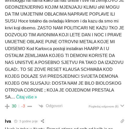
tehnologiju na nama kako da nas uniste i sve na zemlji.OVO JE
GEOINZENJERING KOJIM MJENJAJU KLIMU oNI MOGU
DA TIM UMJETNIM OBLACIMA NAPRAVE POPLAVE ILI
SUSU Hoce totalno da ovladaju klimom i da kazu da smo mi
krivi koji disemo. ZASTO NAM POLITICARI NE KAZU TKO JE
DOZVOLIO TIM AVIONIMA KOJI LETE DAN I NOC I PRAVE
UMJETNE OBLAKE PUNE OTROVNI METALA KOJE MI
UDISEMO Kod Karlovca postoji instaliran HAARP A I U
OSTALIM ZEMLJAMA KOJEG TI DEMONI KORISTE DA
NAS UNISTVE A POSEBNO SJETVU PA TAKO DA IZAZOVU
GLAD:. TO SE ZOVE RESET KLAUSA SCHWABA KOD
KOJEG DOLAZE SVI PREDSJEDNICI SVIJETA DEMONA
KOJEG ONI SLUSAJU: DOSTA NAM JE BILO BIOLOSKOG
OTROVA CORONE ; KOJA JE ODJEDNOM PRESTALA
SA
…
Čitaj više »
Odgovori
30
-3
Pogledaj odgovore
(8)
Iva
3 godine prije