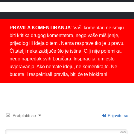
PRAVILA KOMENTIRANJA
: Vaši komentari ne smiju
biti kritika drugog komentatora, nego vaše mišljenje,
prijedlog ili ideja o temi. Nema rasprave tko je u pravu.
Čitatelji neka zaključe što je istina. Cilj nije polemika,
nego napredak svih Logičara. Inspiracija, umjesto
uvjeravanja. Ako nemate ideju, ne komentirajte. Ne
budete li respektirali pravila, biti će te blokirani.
Pretplatiti se
Prijavite se
3000