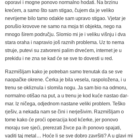
oporavi i mogne ponovo normalno hodati. Na brzinu
krećem, a samo što sam stigao, čujem da je veliko
nevrijeme bilo tamo odakle sam upravo stigao. Vjetar je
porušio krovove ne samo na moja tri objekta, nego na
mnogo širem području. Slomio mi je i veliku višnju i dva
stara oraha i napravio još raznih problema. Uz to nema
struje, putevi su zatvoreni palim drvećem, internet je u
prekidu i ne zna se kad će se sve to dovesti u red.
Razmišljam kako je potreban samo trenutak da se sve
naopačke okrene. Ćerka je bila vesela, raspoložena, i u
trenu se okliznula i slomila nogu. Ja sam bio na odmoru,
normalno otišao na put, a u trenu je kod kuće nastao dar-
mar. Iz ničega, odjednom nastane veliki problem. Teško
rješiv, a nekada nam se čini i nerješivim. Razmišljam o
tome kako će proći operacija kod kćerke, jer ponovo
moraju sve sjeći, prerezati živce pa ih ponovo spajati,
vaditi taj metal… Hoće li se sve dobro završiti? A u glavi mi