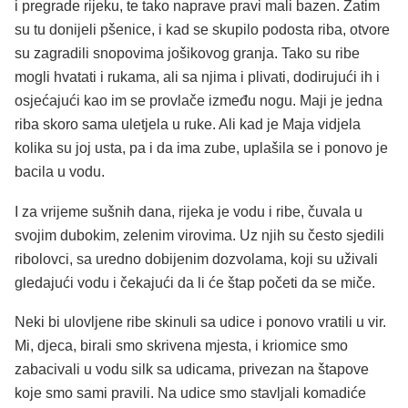
i pregrade rijeku, te tako naprave pravi mali bazen. Zatim
su tu donijeli pšenice, i kad se skupilo podosta riba, otvore
su zagradili snopovima jošikovog granja. Tako su ribe
mogli hvatati i rukama, ali sa njima i plivati, dodirujući ih i
osjećajući kao im se provlače između nogu. Maji je jedna
riba skoro sama uletjela u ruke. Ali kad je Maja vidjela
kolika su joj usta, pa i da ima zube, uplašila se i ponovo je
bacila u vodu.
I za vrijeme sušnih dana, rijeka je vodu i ribe, čuvala u
svojim dubokim, zelenim virovima. Uz njih su često sjedili
ribolovci, sa uredno dobijenim dozvolama, koji su uživali
gledajući vodu i čekajući da li će štap početi da se miče.
Neki bi ulovljene ribe skinuli sa udice i ponovo vratili u vir.
Mi, djeca, birali smo skrivena mjesta, i kriomice smo
zabacivali u vodu silk sa udicama, privezan na štapove
koje smo sami pravili. Na udice smo stavljali komadiće