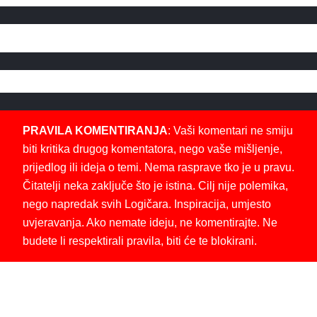
PRAVILA KOMENTIRANJA
: Vaši komentari ne smiju
biti kritika drugog komentatora, nego vaše mišljenje,
prijedlog ili ideja o temi. Nema rasprave tko je u pravu.
Čitatelji neka zaključe što je istina. Cilj nije polemika,
nego napredak svih Logičara. Inspiracija, umjesto
uvjeravanja. Ako nemate ideju, ne komentirajte. Ne
budete li respektirali pravila, biti će te blokirani.