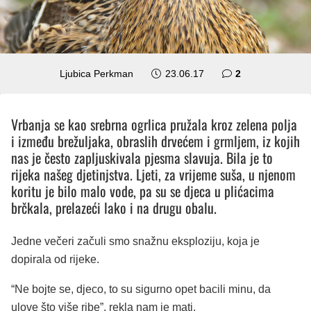
komentara
Ljubica Perkman
23.06.17
2
Vrbanja se kao srebrna ogrlica pružala kroz zelena polja
i između brežuljaka, obraslih drvećem i grmljem, iz kojih
nas je često zapljuskivala pjesma slavuja. Bila je to
rijeka našeg djetinjstva. Ljeti, za vrijeme suša, u njenom
koritu je bilo malo vode, pa su se djeca u plićacima
brčkala, prelazeći lako i na drugu obalu.
Jedne večeri začuli smo snažnu eksploziju, koja je
dopirala od rijeke.
“Ne bojte se, djeco, to su sigurno opet bacili minu, da
ulove što više ribe”, rekla nam je mati.