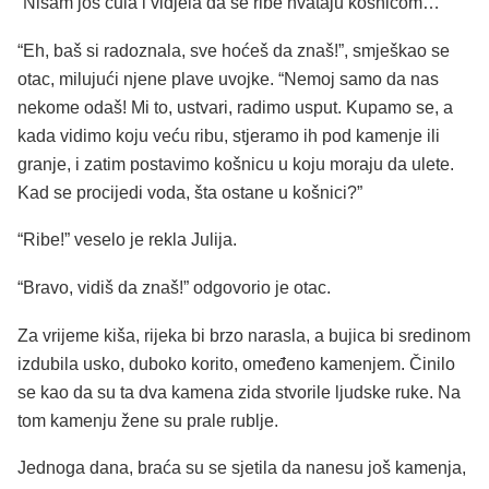
“Nisam još čula i vidjela da se ribe hvataju košnicom…”
“Eh, baš si radoznala, sve hoćeš da znaš!”, smješkao se
otac, milujući njene plave uvojke. “Nemoj samo da nas
nekome odaš! Mi to, ustvari, radimo usput. Kupamo se, a
kada vidimo koju veću ribu, stjeramo ih pod kamenje ili
granje, i zatim postavimo košnicu u koju moraju da ulete.
Kad se procijedi voda, šta ostane u košnici?”
“Ribe!” veselo je rekla Julija.
“Bravo, vidiš da znaš!” odgovorio je otac.
Za vrijeme kiša, rijeka bi brzo narasla, a bujica bi sredinom
izdubila usko, duboko korito, omeđeno kamenjem. Činilo
se kao da su ta dva kamena zida stvorile ljudske ruke. Na
tom kamenju žene su prale rublje.
Jednoga dana, braća su se sjetila da nanesu još kamenja,