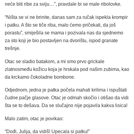
neće biti ribe za sviju…”, pravdale bi se male ribolovke.
“Ništa se vi ne brinite, danas sam za ručak ispekla krompir
i patku. A što se tiče riba, malo ćemo pričekati, da još
porastu”, smiješila se mama i pozivala nas da sjednemo
za sto koji je bio postavljen na dvorištu, ispod granate
trešnje.
Otac se sladio batakom, a mi smo prvo grickale
zlatnosmeđu kožicu koja je hrskala pod našim zubima, kao
da krckamo čokoladne bombone.
Odjednom, jedna je patka počela mahati krilima i ispuštati
čudne pačje glasove. Otac je odmah skočio i otišao da vidi
šta se to dešava. Da se slučajno nije pojavila kakva lisica!
Malo zatim, otac je povikao:
“Dođi, Julija, da vidiš! Upecala si patku!”