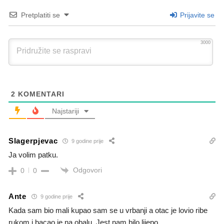
Pretplatiti se
Prijavite se
3000
2
KOMENTARI
Najstariji
Slagerpjevac
9 godine prije
Ja volim patku.
Odgovori
0
0
Ante
9 godine prije
Kada sam bio mali kupao sam se u vrbanji a otac je lovio ribe
rukom i bacao je na obalu. Jest nam bilo lijepo.