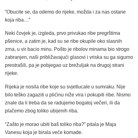
“Obucite se, da odemo do rijeke, možda i za nas ostane
koja riba…”
Neki čovjek je, izgleda, prvo privukao ribe pregrštima
pšenice, a zatim je, kad su se ribe okupile oko slasnih
zrna, u vir bacio minu. Pošto je ribolov minama bio strogo
zabranjen, naši približavajući glasovi i vriska su ga sigurno
prestrašili, pa je pobjegao uz brežuljak na drugoj strani
rijeke.
Rijeka je nosila ribe koje su svjetlucale u sumraku. Nije
bilo teško zagaziti u plićinu niže vira i pokupiti ribe. Nismo
znale da li treba da se radujemo bogatoj večeri, ili da
plačemo zbog toliko ubijenih riba.
“Zašto je morao ubiti baš toliko riba?” pitala je Maja
Vanesu koja je birala veće komade.