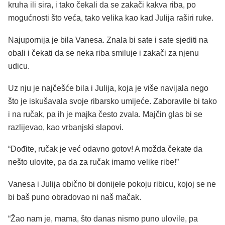
kruha ili sira, i tako čekali da se zakači kakva riba, po
mogućnosti što veća, tako velika kao kad Julija raširi ruke.
Najupornija je bila Vanesa. Znala bi sate i sate sjediti na
obali i čekati da se neka riba smiluje i zakači za njenu
udicu.
Uz nju je najčešće bila i Julija, koja je više navijala nego
što je iskušavala svoje ribarsko umijeće. Zaboravile bi tako
i na ručak, pa ih je majka često zvala. Majčin glas bi se
razlijevao, kao vrbanjski slapovi.
“Dođite, ručak je već odavno gotov! A možda čekate da
nešto ulovite, pa da za ručak imamo velike ribe!”
Vanesa i Julija obično bi donijele pokoju ribicu, kojoj se ne
bi baš puno obradovao ni naš mačak.
“Žao nam je, mama, što danas nismo puno ulovile, pa