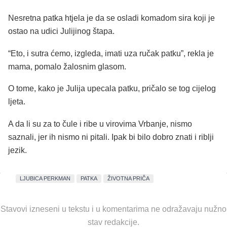
Nesretna patka htjela je da se osladi komadom sira koji je
ostao na udici Julijinog štapa.
“Eto, i sutra ćemo, izgleda, imati uza ručak patku”, rekla je
mama, pomalo žalosnim glasom.
O tome, kako je Julija upecala patku, pričalo se tog cijelog
ljeta.
A da li su za to čule i ribe u virovima Vrbanje, nismo
saznali, jer ih nismo ni pitali. Ipak bi bilo dobro znati i riblji
jezik.
LJUBICA PERKMAN
PATKA
ŽIVOTNA PRIČA
Stavovi izneseni u tekstu i u komentarima ne odražavaju nužno
stav redakcije.