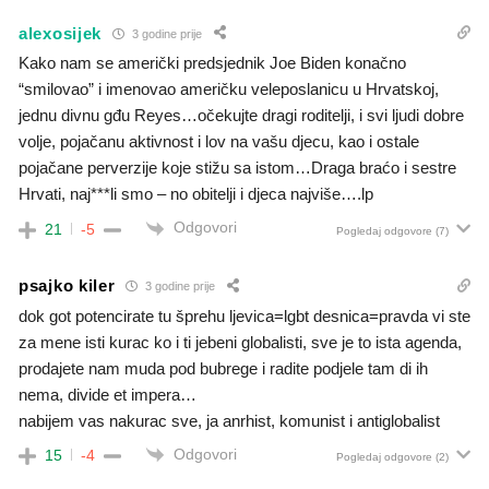
alexosijek
3 godine prije
Kako nam se američki predsjednik Joe Biden konačno
“smilovao” i imenovao američku veleposlanicu u Hrvatskoj,
jednu divnu gđu Reyes…očekujte dragi roditelji, i svi ljudi dobre
volje, pojačanu aktivnost i lov na vašu djecu, kao i ostale
pojačane perverzije koje stižu sa istom…Draga braćo i sestre
Hrvati, naj***li smo – no obitelji i djeca najviše….lp
Odgovori
21
-5
Pogledaj odgovore
(7)
psajko kiler
3 godine prije
dok got potencirate tu šprehu ljevica=lgbt desnica=pravda vi ste
za mene isti kurac ko i ti jebeni globalisti, sve je to ista agenda,
prodajete nam muda pod bubrege i radite podjele tam di ih
nema, divide et impera…
nabijem vas nakurac sve, ja anrhist, komunist i antiglobalist
Odgovori
15
-4
Pogledaj odgovore
(2)