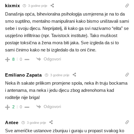
kixmix
3 godine prije
Današnja opća, bihevioralna psihologija usmjerena je na to da
smo suptilno, mentalno manipulirani kako bismo uništavali sami
sebe i svoju djecu. Neprijatelj, ili kako ga svi nazivamo “elita” se
uspješno infiltrirao (npr. Tavistock institute). Tako muškost
postaje toksična a žena mora biti jaka. Sve izgleda da si to
sami činimo kako ne bi izgledalo da to oni čine.
Odgovori
8
0
Emiliano Zapata
3 godine prije
Neka ih sakate prilikom promjene spola, neka ih truju bockama
i antenama, ma neka i jedu djecu zbog adrenohoma kad
roditelje nije briga!
Odgovori
2
0
Antee
3 godine prije
Sve američke ustanove zbunjuu i guraju u propast svakog ko