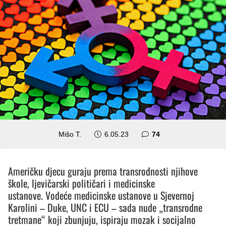
komentara
Mišo T.
6.05.23
74
Američku djecu guraju prema transrodnosti njihove
škole, ljevičarski političari i medicinske
ustanove. Vodeće medicinske ustanove u Sjevernoj
Karolini – Duke, UNC i ECU – sada nude „transrodne
tretmane“ koji zbunjuju, ispiraju mozak i socijalno