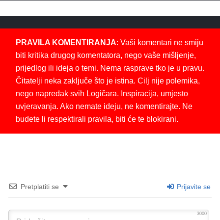
PRAVILA KOMENTIRANJA
: Vaši komentari ne smiju
biti kritika drugog komentatora, nego vaše mišljenje,
prijedlog ili ideja o temi. Nema rasprave tko je u pravu.
Čitatelji neka zaključe što je istina. Cilj nije polemika,
nego napredak svih Logičara. Inspiracija, umjesto
uvjeravanja. Ako nemate ideju, ne komentirajte. Ne
budete li respektirali pravila, biti će te blokirani.
Pretplatiti se
Prijavite se
3000