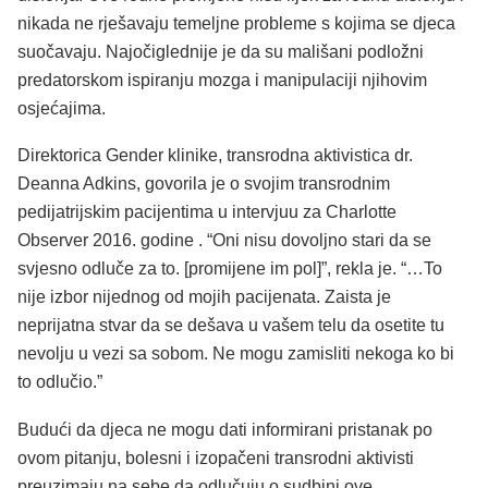
nikada ne rješavaju temeljne probleme s kojima se djeca
suočavaju. Najočiglednije je da su mališani podložni
predatorskom ispiranju mozga i manipulaciji njihovim
osjećajima.
Direktorica Gender klinike, transrodna aktivistica dr.
Deanna Adkins, govorila je o svojim transrodnim
pedijatrijskim pacijentima u intervjuu za Charlotte
Observer 2016. godine . “Oni nisu dovoljno stari da se
svjesno odluče za to. [promijene im pol]”, rekla je. “…To
nije izbor nijednog od mojih pacijenata. Zaista je
neprijatna stvar da se dešava u vašem telu da osetite tu
nevolju u vezi sa sobom. Ne mogu zamisliti nekoga ko bi
to odlučio.”
Budući da djeca ne mogu dati informirani pristanak po
ovom pitanju, bolesni i izopačeni transrodni aktivisti
preuzimaju na sebe da odlučuju o sudbini ove