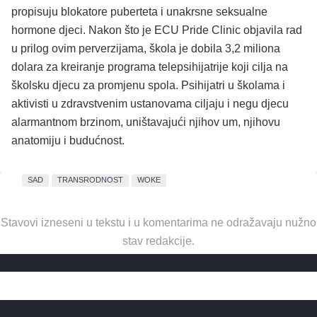
propisuju blokatore puberteta i unakrsne seksualne
hormone djeci. Nakon što je ECU Pride Clinic objavila rad
u prilog ovim perverzijama, škola je dobila 3,2 miliona
dolara za kreiranje programa telepsihijatrije koji cilja na
školsku djecu za promjenu spola. Psihijatri u školama i
aktivisti u zdravstvenim ustanovama ciljaju i negu djecu
alarmantnom brzinom, uništavajući njihov um, njihovu
anatomiju i budućnost.
SAD
TRANSRODNOST
WOKE
Stavovi izneseni u tekstu i u komentarima ne odražavaju nužno
stav redakcije.