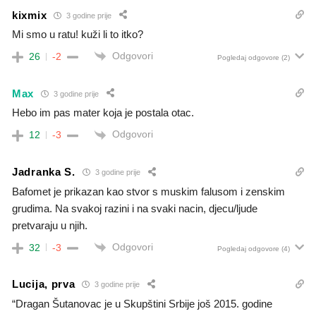
kixmix
3 godine prije
Mi smo u ratu! kuži li to itko?
Odgovori
26
-2
Pogledaj odgovore
(2)
Max
3 godine prije
Hebo im pas mater koja je postala otac.
Odgovori
12
-3
Jadranka S.
3 godine prije
Bafomet je prikazan kao stvor s muskim falusom i zenskim
grudima. Na svakoj razini i na svaki nacin, djecu/ljude
pretvaraju u njih.
Odgovori
32
-3
Pogledaj odgovore
(4)
Lucija, prva
3 godine prije
“Dragan Šutanovac je u Skupštini Srbije još 2015. godine