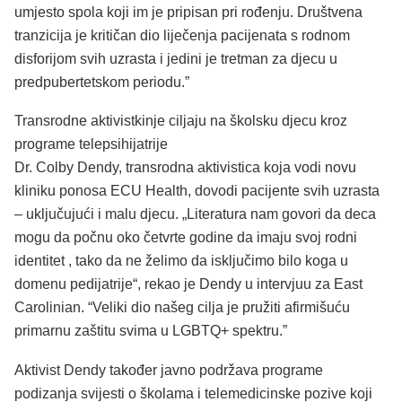
umjesto spola koji im je pripisan pri rođenju. Društvena
tranzicija je kritičan dio liječenja pacijenata s rodnom
disforijom svih uzrasta i jedini je tretman za djecu u
predpubertetskom periodu.”
Transrodne aktivistkinje ciljaju na školsku djecu kroz
programe telepsihijatrije
Dr. Colby Dendy, transrodna aktivistica koja vodi novu
kliniku ponosa ECU Health, dovodi pacijente svih uzrasta
– uključujući i malu djecu. „Literatura nam govori da deca
mogu da počnu oko četvrte godine da imaju svoj rodni
identitet , tako da ne želimo da isključimo bilo koga u
domenu pedijatrije“, rekao je Dendy u intervjuu za East
Carolinian. “Veliki dio našeg cilja je pružiti afirmišuću
primarnu zaštitu svima u LGBTQ+ spektru.”
Aktivist Dendy također javno podržava programe
podizanja svijesti o školama i telemedicinske pozive koji