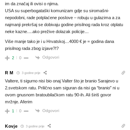
im da značaj ili ovisi o njima.
USA su superbogataški komunizam gdje su siromašni-
nepodobni, rade potplaćene poslove – robuju u gulazima a za
najmanji prekršaj se dobivaju godine prisilnog rada kroz otplatu
neke kazne….ako prežive dolazak policije…
Više manje tako je i u Hrvatskoj…4000 € je = godina dana
prisilnog rada zbog izjave?!?
Odgovori
2
0
R M
3 godine prije
Valtere, ti sigurno nisi bio onaj Valter što je branio Sarajevo u
2.svetskom ratu. Prilično sam siguran da nisi ga “branio” ni u
ovom gnusnom bratoubilačkom ratu 90-ih. Ali širiš govor
mržnje. Aferim
Odgovori
1
0
Kovje
3 godine prije