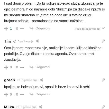
I sad drugi problem..Da bi roditelj izbjegao slučaj zbunjivanja te
dječice,mora ih od najranije dobi “drilati”tipa za dječake npr.:”ti si
muško/muškarčina !!” ,čime se onda ide u totalno drugu
krajnost odgoja…normalnost je na samrti nažalost.
Odgovori
1
0
Pogledaj odgovore
(1)
Tim
3 godine prije
Ovo je gore, monstruoznije, malignije i podmuklije od klasične
pedofilije. Ovo je čisto sotonska agenda. Ovo samo smrt
zaustavlja.
Odgovori
0
0
goran
3 godine prije
kpoji su to bolesni umovi, spasi ih boze i pozovi k sebi
Odgovori
0
0
Milka
3 godine prije