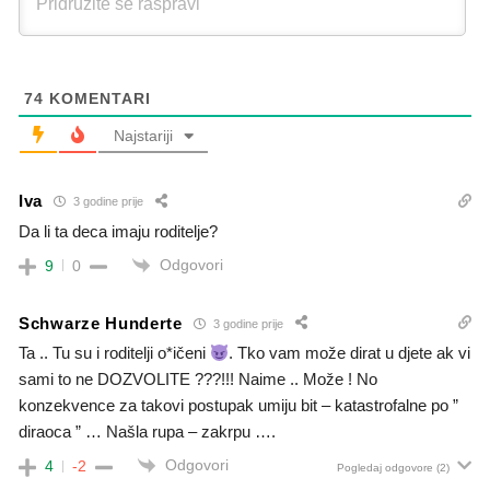
74
KOMENTARI
Najstariji
Iva
3 godine prije
Da li ta deca imaju roditelje?
Odgovori
9
0
Schwarze Hunderte
3 godine prije
Ta .. Tu su i roditelji o*ičeni
. Tko vam može dirat u djete ak vi
sami to ne DOZVOLITE ???!!! Naime .. Može ! No
konzekvence za takovi postupak umiju bit – katastrofalne po ”
diraoca ” … Našla rupa – zakrpu ….
Odgovori
4
-2
Pogledaj odgovore
(2)