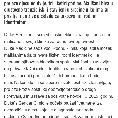
prelaze djecu od dvije, tri i četiri godine. Mališani bivaju
društveno tranzicijski i stavljeni u sredine u kojima su
prisiljeni da žive u skladu sa takozvanim rodnim
identitetom.
Duke Medicine krši medicinsku etiku, izbacuje transrodne
mališane u svoju kliniku za rodnu ravnopravnost
Duke Medicine sada vodi Rodnu kliniku koja ispira mozak
mališanima da prihvate fiktivni rodni identitet koji je
suprotan njihovom biološkom spolu. Mališani su uslovljeni
da prihvate lažni rodni identitet u ranoj dobi kako bi mogli
biti osakaćeni i puni sintetičkih hormona kada budu
stari. Nakon što im se ispere mozak i psihički zlostavljaju,
prolaze kroz višestruke operacije/protokole droga
i pretvaraju ih u krave za doživotne novce . U 2015. godini,
Duke’s Gender Clinic je počela pružati “tretmane” za
dvogodišnju djecu kojoj je dijagnosticirana rodna
disforija. Ove rodne promjene nisu lijek za rodnu disforiju i