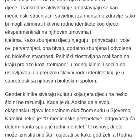
djece. Transrodne aktivistkinje predstavljaju se kao
medicinski stručnjaci i savjetnici za mentalno zdravlje kako
bi mogli afirmirati fiktivne rodne identitete kod djece i
eksperimentirati na njihovim umovima i
tijelima. Kako zbunjenu djecu njeguju , prihvaćaju i “vole”
ovi perverznjaci, ona bivaju dodatno zbunjena i odvojena
od biološke stvarnosti. Psihički zlostavljana mališana na
kraju prolaze kroz „tretmane” u rodnoj klinici i socijalno
uslovljavaju da preuzmu fiktivni rodni identitet koji je u
suprotnosti sa njihovim biološkim spolom.
Gender klinike stvaraju kulturu koja tjera djecu na nešto
što ni ne razumiju. Kada je dr. Adkins dala svoju
ekspertsku izjavu federalnom okružnom sudu u Sjevernoj
Karolini, rekla je: “Iz medicinske perspektive, odgovarajuća
determinanta spola je rodni identitet.” U osnovi, dijete
može izmisliti bilo šta i osjećati se kako god želi, a Rodna