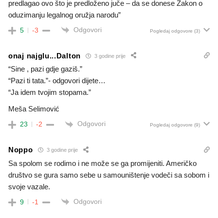
predlagao ovo što je predloženo juče – da se donese Zakon o
oduzimanju legalnog oružja narodu”
Odgovori
5
-3
Pogledaj odgovore
(3)
onaj najglu...Dalton
3 godine prije
“Sine , pazi gdje gaziš.”
“Pazi ti tata.”- odgovori dijete…
“Ja idem tvojim stopama.”
Meša Selimović
Odgovori
23
-2
Pogledaj odgovore
(9)
Noppo
3 godine prije
Sa spolom se rodimo i ne može se ga promijeniti. Američko
društvo se gura samo sebe u samouništenje vodeči sa sobom i
svoje vazale.
Odgovori
9
-1