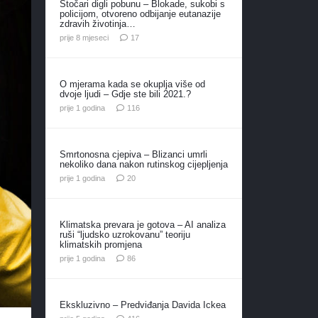
Stočari digli pobunu – Blokade, sukobi s
policijom, otvoreno odbijanje eutanazije
zdravih životinja…
komentara
prije 8 mjeseci
17
O mjerama kada se okuplja više od
dvoje ljudi – Gdje ste bili 2021.?
komentara
prije 1 godina
116
Smrtonosna cjepiva – Blizanci umrli
nekoliko dana nakon rutinskog cijepljenja
komentara
prije 1 godina
20
Klimatska prevara je gotova – AI analiza
ruši “ljudsko uzrokovanu” teoriju
klimatskih promjena
komentara
prije 1 godina
86
Ekskluzivno – Predviđanja Davida Ickea
komentara