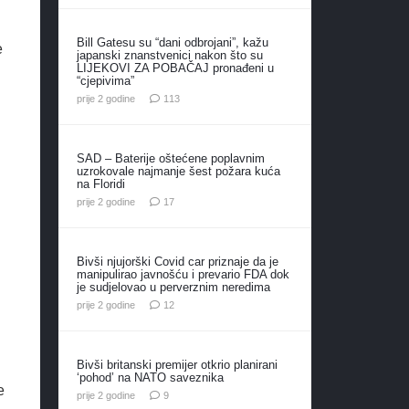
Bill Gatesu su “dani odbrojani”, kažu
e
japanski znanstvenici nakon što su
LIJEKOVI ZA POBAČAJ pronađeni u
“cjepivima”
komentara
prije 2 godine
113
SAD – Baterije oštećene poplavnim
uzrokovale najmanje šest požara kuća
na Floridi
komentara
prije 2 godine
17
Bivši njujorški Covid car priznaje da je
manipulirao javnošću i prevario FDA dok
je sudjelovao u perverznim neredima
komentara
prije 2 godine
12
Bivši britanski premijer otkrio planirani
‘pohod’ na NATO saveznika
e
komentara
prije 2 godine
9