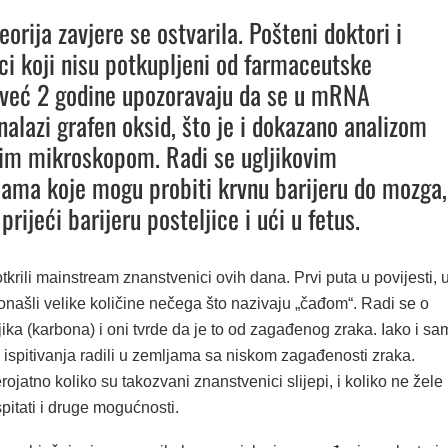
eorija zavjere se ostvarila. Pošteni doktori i
ci koji nisu potkupljeni od farmaceutske
, već 2 godine upozoravaju da se u mRNA
nalazi grafen oksid, što je i dokazano analizom
im mikroskopom. Radi se ugljikovim
ama koje mogu probiti krvnu barijeru do mozga,
rijeći barijeru posteljice i ući u fetus.
tkrili mainstream znanstvenici ovih dana. Prvi puta u povijesti, 
našli velike količine nečega što nazivaju „čađom“. Radi se o
ika (karbona) i oni tvrde da je to od zagađenog zraka. Iako i sa
 ispitivanja radili u zemljama sa niskom zagađenosti zraka.
rojatno koliko su takozvani znanstvenici slijepi, i koliko ne žele
ispitati i druge mogućnosti.