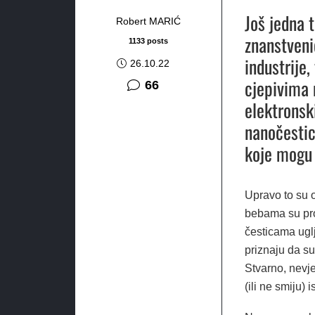
Još jedna t
Robert MARIĆ
znanstveni
1133 posts
industrije
26.10.22
cjepivima 
komentara
66
elektronsk
nanočestic
koje mogu p
Upravo to su o
bebama su pro
česticama uglj
priznaju da su
Stvarno, nevje
(ili ne smiju) 