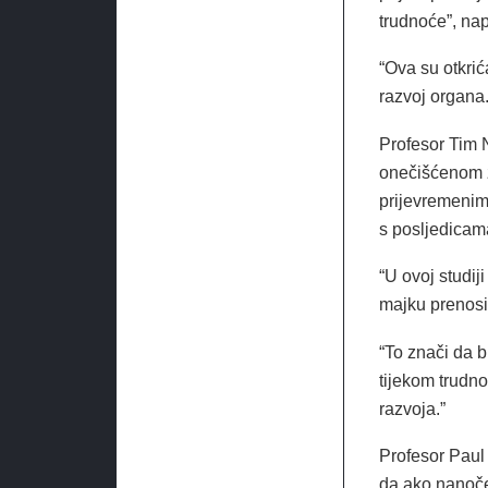
trudnoće”, nap
“Ova su otkrić
razvoj organa.
Profesor Tim 
onečišćenom z
prijevremeni
s posljedicama 
“U ovoj studij
majku prenosi 
“To znači da b
tijekom trudnoć
razvoja.”
Profesor Paul
da ako nanoče