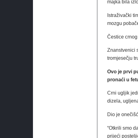
majka bila izl
Istraživački ti
mozgu pobače
Čestice crnog
Znanstvenici s
tromjesečju t
Ovo je prvi 
pronaći u fet
Crni ugljik je
dizela, ugljen
Dio je onečiš
“Otkrili smo 
prijeći postelj