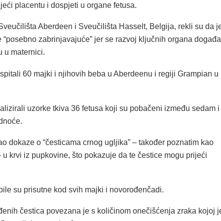
eći placentu i dospjeti u organe fetusa.
Sveučilišta Aberdeen i Sveučilišta Hasselt, Belgija, rekli su da j
e “posebno zabrinjavajuće” jer se razvoj ključnih organa događa
 u maternici.
 ispitali 60 majki i njihovih beba u Aberdeenu i regiji Grampian u
lizirali uzorke tkiva 36 fetusa koji su pobačeni između sedam i
udnoće.
ao dokaze o “česticama crnog ugljika” – također poznatim kao
 u krvi iz pupkovine, što pokazuje da te čestice mogu prijeći
ile su prisutne kod svih majki i novorođenčadi.
enih čestica povezana je s količinom onečišćenja zraka kojoj j