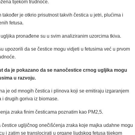
ožena tijekom trudnoće.
m također je otkrio prisutnost takvih čestica u jetri, plućima i
nih fetusa.
 ugljika pronađene su u svim analiziranim uzorcima tkiva.
u upozorili da se čestice mogu vidjeti u fetusima već u prvom
rudnoće.
put da je pokazano da se nanočestice crnog ugljika mogu
usima u razvoju.
dna je od mnogih čestica i plinova koji se emitiraju izgaranjem
a i drugih goriva iz biomase.
ćenja zraka finim česticama poznatim kao PM2,5.
da čestice ugljičnog onečišćenja zraka koje majka udahne mogu
icu i zatim se translocirati u organe ljudskog fetusa tijekom