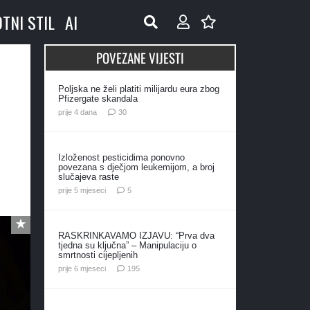
OTNI STIL
AI
POVEZANE VIJESTI
Poljska ne želi platiti milijardu eura zbog
Pfizergate skandala
komentara
prije 4 dana
30
Izloženost pesticidima ponovno
povezana s dječjom leukemijom, a broj
slučajeva raste
komentara
prije 5 mjeseci
5
RASKRINKAVAMO IZJAVU: “Prva dva
tjedna su ključna” – Manipulaciju o
smrtnosti cijepljenih
komentara
prije 6 mjeseci
195