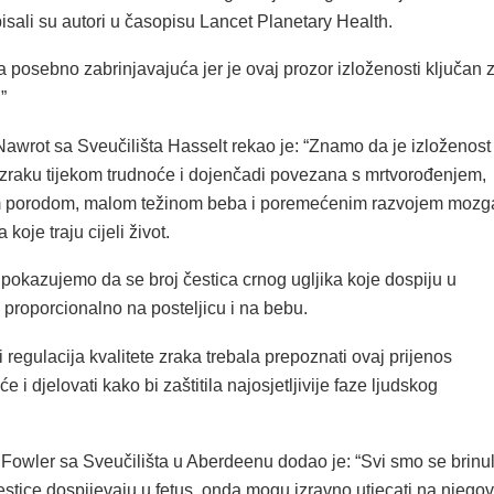
isali su autori u časopisu Lancet Planetary Health.
a posebno zabrinjavajuća jer je ovaj prozor izloženosti ključan 
”
Nawrot sa Sveučilišta Hasselt rekao je: “Znamo da je izloženost
raku tijekom trudnoće i dojenčadi povezana s mrtvorođenjem,
m porodom, malom težinom beba i poremećenim razvojem mozg
koje traju cijeli život.
i pokazujemo da se broj čestica crnog ugljika koje dospiju u
proporcionalno na posteljicu i na bebu.
i regulacija kvalitete zraka trebala prepoznati ovaj prijenos
e i djelovati kako bi zaštitila najosjetljivije faze ljudskog
 Fowler sa Sveučilišta u Aberdeenu dodao je: “Svi smo se brinul
stice dospijevaju u fetus, onda mogu izravno utjecati na njegov