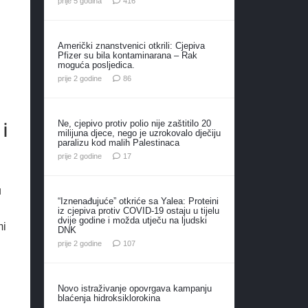
prije 5 godina
416
Američki znanstvenici otkrili: Cjepiva
Pfizer su bila kontaminarana – Rak
moguća posljedica.
komentara
prije 2 godine
86
 i
Ne, cjepivo protiv polio nije zaštitilo 20
milijuna djece, nego je uzrokovalo dječiju
paralizu kod malih Palestinaca
komentara
prije 2 godine
17
u
“Iznenađujuće” otkriće sa Yalea: Proteini
iz cjepiva protiv COVID-19 ostaju u tijelu
dvije godine i možda utječu na ljudski
mi
DNK
komentara
prije 2 godine
107
Novo istraživanje opovrgava kampanju
blaćenja hidroksiklorokina