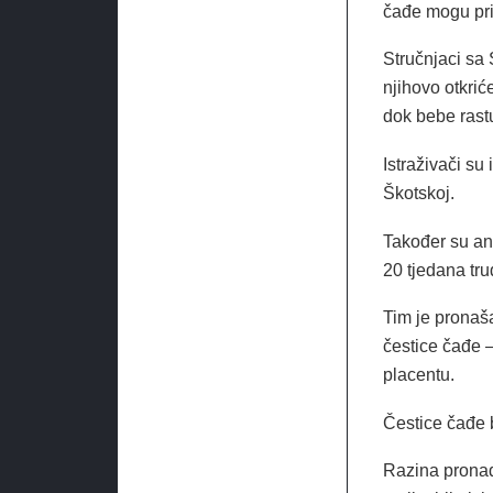
čađe mogu prij
Stručnjaci sa 
njihovo otkrić
dok bebe rastu
Istraživači su
Škotskoj.
Također su ana
20 tjedana tr
Tim je pronaš
čestice čađe –
placentu.
Čestice čađe b
Razina pronađ