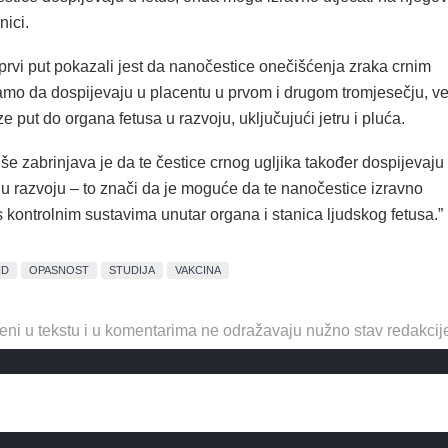
nici.
prvi put pokazali jest da nanočestice onečišćenja zraka crnim
amo da dospijevaju u placentu u prvom i drugom tromjesečju, v
e put do organa fetusa u razvoju, uključujući jetru i pluća.
iše zabrinjava je da te čestice crnog ugljika također dospijevaju
 u razvoju – to znači da je moguće da te nanočestice izravno
 kontrolnim sustavima unutar organa i stanica ljudskog fetusa.”
ID
OPASNOST
STUDIJA
VAKCINA
eni u tekstu i u komentarima ne odražavaju nužno stav redakcij