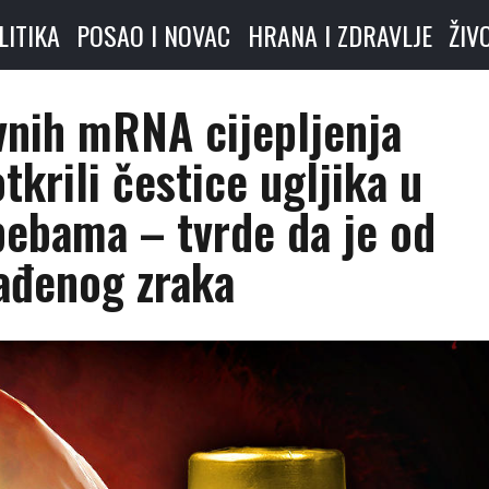
LITIKA
POSAO I NOVAC
HRANA I ZDRAVLJE
ŽIV
nih mRNA cijepljenja
tkrili čestice ugljika u
ebama – tvrde da je od
ađenog zraka