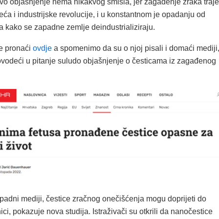
o objašnjenje nema nikakvog smisla, jer zagađenje zraka traje
jeća i industrijske revolucije, i u konstantnom je opadanju od
a kako se zapadne zemlje deindustrializiraju.
e pronaći
ovdje
a spomenimo da su o njoj pisali i domaći mediji
vodeći u pitanje suludo objašnjenje o česticama iz zagađenog
padni mediji, čestice zračnog onečišćenja mogu doprijeti do
ci, pokazuje nova studija. Istraživači su otkrili da nanočestice