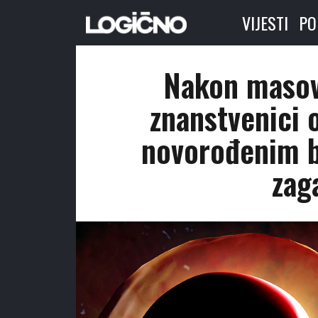
VIJESTI
PO
Nakon masov
znanstvenici o
novorođenim b
zag