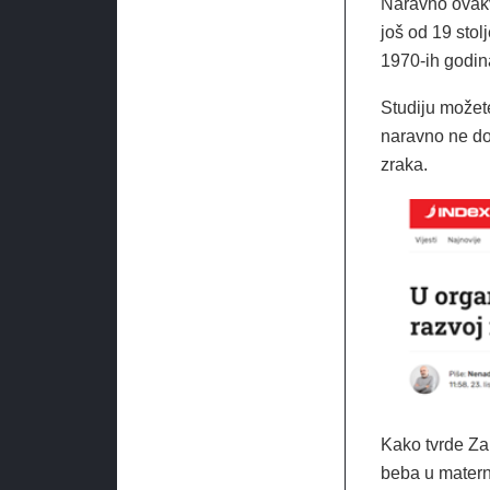
Naravno ovakv
još od 19 stol
1970-ih godin
Studiju možet
naravno ne do
zraka.
Kako tvrde Za
beba u materni