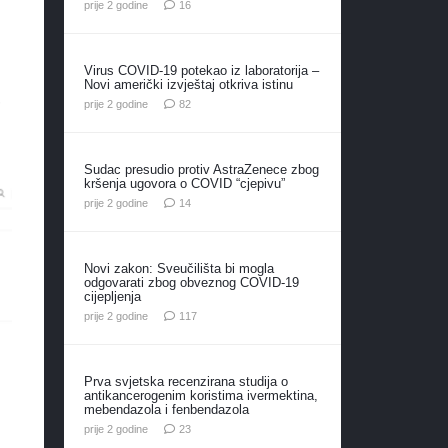
komentara
prije 2 godine
16
Virus COVID-19 potekao iz laboratorija –
Novi američki izvještaj otkriva istinu
,
komentara
prije 2 godine
82
Sudac presudio protiv AstraZenece zbog
kršenja ugovora o COVID “cjepivu”
komentara
prije 2 godine
14
Novi zakon: Sveučilišta bi mogla
odgovarati zbog obveznog COVID-19
cijepljenja
komentara
prije 2 godine
117
Prva svjetska recenzirana studija o
antikancerogenim koristima ivermektina,
mebendazola i fenbendazola
komentara
prije 2 godine
23