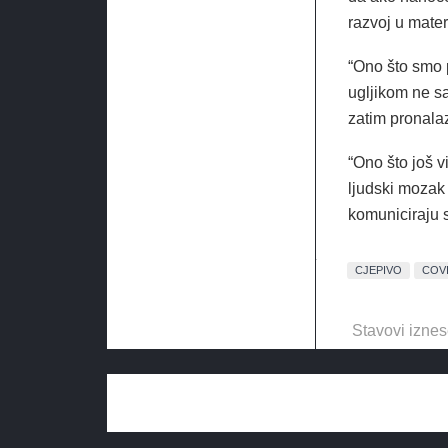
razvoj u mater
“Ono što smo 
ugljikom ne s
zatim pronalaz
“Ono što još v
ljudski mozak
komuniciraju s
CJEPIVO
COV
Stavovi iznes