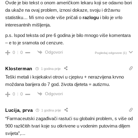
Ovde je bio tekst o onom američkom lekaru koji se odavno bori
da ukaže na ovaj problem, iznosi dokaze, svoju i državnu
statistiku… Mi smo ovde više pričali o
razlogu
i bilo je vrlo
interesantnih mišljenja.
p.s. Ispod teksta od pre 6 godina je bilo mnogo više komentara
– e to je sramota od cenzure.
Odgovori
0
0
Pogledaj odgovore
(1)
Klosterman
1 godina prije
Teški metali i kojekakvi otrovi u cjepivu + nerazvijena krvno
moždana barijera do 7 god. života djeteta = autizmu.
Odgovori
0
0
Lucija, prva
1 godina prije
“Farmaceutski zagađivači rastući su globalni problem, s više od
900 različitih tvari koje su otkrivene u vodenim putovima diljem
svijeta”,…