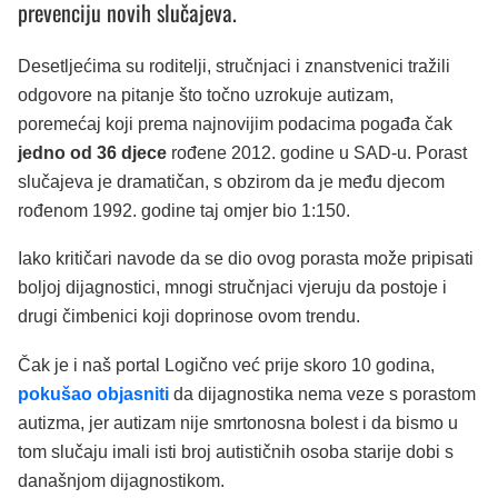
prevenciju novih slučajeva.
Desetljećima su roditelji, stručnjaci i znanstvenici tražili
odgovore na pitanje što točno uzrokuje autizam,
poremećaj koji prema najnovijim podacima pogađa čak
jedno od 36 djece
rođene 2012. godine u SAD-u. Porast
slučajeva je dramatičan, s obzirom da je među djecom
rođenom 1992. godine taj omjer bio 1:150.
Iako kritičari navode da se dio ovog porasta može pripisati
boljoj dijagnostici, mnogi stručnjaci vjeruju da postoje i
drugi čimbenici koji doprinose ovom trendu.
Čak je i naš portal Logično već prije skoro 10 godina,
pokušao objasniti
da dijagnostika nema veze s porastom
autizma, jer autizam nije smrtonosna bolest i da bismo u
tom slučaju imali isti broj autističnih osoba starije dobi s
današnjom dijagnostikom.