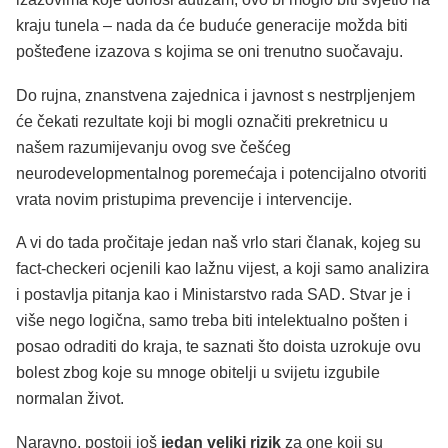
kraju tunela – nada da će buduće generacije možda biti
pošteđene izazova s kojima se oni trenutno suočavaju.
Do rujna, znanstvena zajednica i javnost s nestrpljenjem
će čekati rezultate koji bi mogli označiti prekretnicu u
našem razumijevanju ovog sve češćeg
neurodevelopmentalnog poremećaja i potencijalno otvoriti
vrata novim pristupima prevencije i intervencije.
A vi do tada pročitaje jedan naš vrlo stari članak, kojeg su
fact-checkeri ocjenili kao lažnu vijest, a koji samo analizira
i postavlja pitanja kao i Ministarstvo rada SAD. Stvar je i
više nego logična, samo treba biti intelektualno pošten i
posao odraditi do kraja, te saznati što doista uzrokuje ovu
bolest zbog koje su mnoge obitelji u svijetu izgubile
normalan život.
Naravno, postoji još
jedan veliki rizik
za one koji su