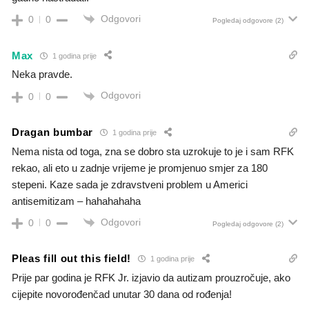
Odgovori
0
0
Pogledaj odgovore
(2)
Max
1 godina prije
Neka pravde.
Odgovori
0
0
Dragan bumbar
1 godina prije
Nema nista od toga, zna se dobro sta uzrokuje to je i sam RFK
rekao, ali eto u zadnje vrijeme je promjenuo smjer za 180
stepeni. Kaze sada je zdravstveni problem u Americi
antisemitizam – hahahahaha
Odgovori
0
0
Pogledaj odgovore
(2)
Pleas fill out this field!
1 godina prije
Prije par godina je RFK Jr. izjavio da autizam prouzročuje, ako
cijepite novorođenčad unutar 30 dana od rođenja!