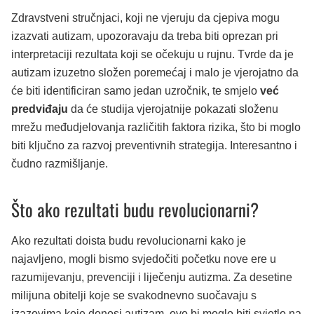
Zdravstveni stručnjaci, koji ne vjeruju da cjepiva mogu
izazvati autizam, upozoravaju da treba biti oprezan pri
interpretaciji rezultata koji se očekuju u rujnu. Tvrde da je
autizam izuzetno složen poremećaj i malo je vjerojatno da
će biti identificiran samo jedan uzročnik, te smjelo
već
predviđaju
da će studija vjerojatnije pokazati složenu
mrežu međudjelovanja različitih faktora rizika, što bi moglo
biti ključno za razvoj preventivnih strategija. Interesantno i
čudno razmišljanje.
Što ako rezultati budu revolucionarni?
Ako rezultati doista budu revolucionarni kako je
najavljeno, mogli bismo svjedočiti početku nove ere u
razumijevanju, prevenciji i liječenju autizma. Za desetine
milijuna obitelji koje se svakodnevno suočavaju s
izazovima koje donosi autizam, ovo bi moglo biti svjetlo na