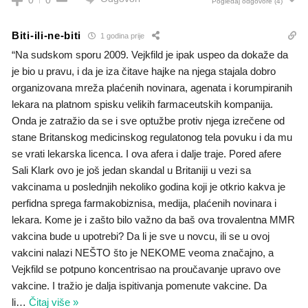
Pogledaj odgovore
(4)
Biti-ili-ne-biti
1 godina prije
“Na sudskom sporu 2009. Vejkfild je ipak uspeo da dokaže da
je bio u pravu, i da je iza čitave hajke na njega stajala dobro
organizovana mreža plaćenih novinara, agenata i korumpiranih
lekara na platnom spisku velikih farmaceutskih kompanija.
Onda je zatražio da se i sve optužbe protiv njega izrečene od
stane Britanskog medicinskog regulatonog tela povuku i da mu
se vrati lekarska licenca. I ova afera i dalje traje. Pored afere
Sali Klark ovo je još jedan skandal u Britaniji u vezi sa
vakcinama u poslednjih nekoliko godina koji je otkrio kakva je
perfidna sprega farmakobiznisa, medija, plaćenih novinara i
lekara. Kome je i zašto bilo važno da baš ova trovalentna MMR
vakcina bude u upotrebi? Da li je sve u novcu, ili se u ovoj
vakcini nalazi NEŠTO što je NEKOME veoma značajno, a
Vejkfild se potpuno koncentrisao na proučavanje upravo ove
vakcine. I tražio je dalja ispitivanja pomenute vakcine. Da
li
…
Čitaj više »