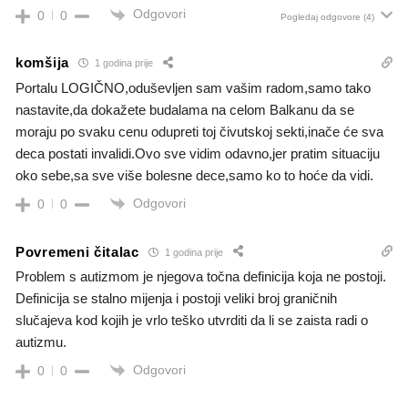
Odgovori
0
0
Pogledaj odgovore
(4)
komšija
1 godina prije
Portalu LOGIČNO,oduševljen sam vašim radom,samo tako
nastavite,da dokažete budalama na celom Balkanu da se
moraju po svaku cenu odupreti toj čivutskoj sekti,inače će sva
deca postati invalidi.Ovo sve vidim odavno,jer pratim situaciju
oko sebe,sa sve više bolesne dece,samo ko to hoće da vidi.
Odgovori
0
0
Povremeni čitalac
1 godina prije
Problem s autizmom je njegova točna definicija koja ne postoji.
Definicija se stalno mijenja i postoji veliki broj graničnih
slučajeva kod kojih je vrlo teško utvrditi da li se zaista radi o
autizmu.
Odgovori
0
0