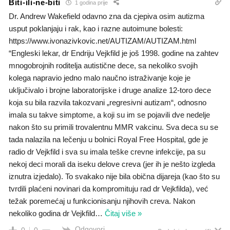
Biti-ili-ne-biti
1 godina prije
Dr. Andrew Wakefield odavno zna da cjepiva osim autizma
usput poklanjaju i rak, kao i razne autoimune bolesti:
https://www.ivonazivkovic.net/AUTIZAM/AUTIZAM.html
“Engleski lekar, dr Endriju Vejkfild je još 1998. godine na zahtev
mnogobrojnih roditelja autistične dece, sa nekoliko svojih
kolega napravio jedno malo naučno istraživanje koje je
uključivalo i brojne laboratorijske i druge analize 12-toro dece
koja su bila razvila takozvani „regresivni autizam“, odnosno
imala su takve simptome, a koji su im se pojavili dve nedelje
nakon što su primili trovalentnu MMR vakcinu. Sva deca su se
tada nalazila na lečenju u bolnici Royal Free Hospital, gde je
radio dr Vejkfild i sva su imala teške crevne infekcije, pa su
nekoj deci morali da iseku delove creva (jer ih je nešto izgleda
iznutra izjedalo). To svakako nije bila obična dijareja (kao što su
tvrdili plaćeni novinari da kompromituju rad dr Vejkfilda), već
težak poremećaj u funkcionisanju njihovih creva. Nakon
nekoliko godina dr Vejkfild
…
Čitaj više »
Odgovori
0
0