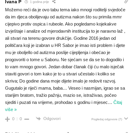
Ivana P
1 godina prije
Možemo reći da je ovo tabu tema iako mnogi roditelji svjedoče
da im djeca obolijevaju od autizma nakon što su primila mmr
cijepivo protiv ospica i rubeole. Ako pogledamo kojekakve
izvještaje i analize od mjerodavnih institucija to je naravno laž ,
ali stvari na terenu govore drukčije. Godine 2016 jedan od
političara koji je izabran u HR Sabor je imao isti problem i djete
mu je oboljello od autizma poslije cijepljenja i obećao je
progovoriti o tome u Saboru. Ne sjećam se da se to dogodilo i
to vam mnogo govori. Jedan dobar članak čiji ću malo isječak
staviti govori o tom kako je to u stvari učestalo i koliko se
skriva; Do godine dana moje dijete imalo je redovit razvoj.
Gugutalo je riječi mama, baba… Veseo i nasmijan, igrao se sa
starijim bratom, tražio pažnju, mazio se, istraživao, počeo
sjediti i puzati na vrijeme, prohodao s godinu i mjesec
…
Čitaj
više »
Odgovori
0
0
Pogledaj odgovore
(7)