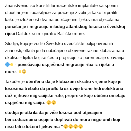
Znanstvenici su koristili farmaceutske implantate sa sporim
otpuštanjem i odašiljače za praćenje životinja kako bi pratili
kako je izloženost dvama uobičajenim lijekovima utjecala na
ponašanje i migraciju mladog atlantskog lososa u švedskoj
rijeci
Dal dok su migrirali u Baltičko more.
Studija, koju je vodilo Švedsko sveučilište poljoprivrednih
znanosti, otkrila je da uobičajeno otkrivene razine klobazama u
okolišu – lijeka koji se često propisuje za poremećaje spavanja
-
povećavaju uspješnost migracije riba iz rijeke u
more.
Također je
utvrđeno da je klobazam skratio vrijeme koje je
lososima trebalo da prođu kroz dvije brane hidroelektrana
duž njihove migracijske rute, prepreke koje obično ometaju
uspješnu migraciju
.
studija je otkrila da je više lososa pod utjecajem
benzodiazepina uspjelo doplivati do mora nego onih koji
nisu bili izloženi lijekovima “