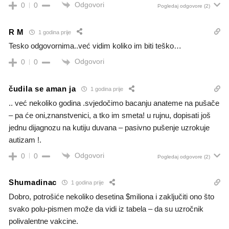
Odgovori
0
0
Pogledaj odgovore
(2)
R M
1 godina prije
Tesko odgovornima..već vidim koliko im biti teško…
Odgovori
0
0
čudila se aman ja
1 godina prije
.. već nekoliko godina .svjedočimo bacanju anateme na pušače
– pa će oni,znanstvenici, a tko im smeta! u rujnu, dopisati još
jednu dijagnozu na kutiju duvana – pasivno pušenje uzrokuje
autizam !.
Odgovori
0
0
Pogledaj odgovore
(2)
Shumadinac
1 godina prije
Dobro, potrošiće nekoliko desetina $miliona i zaključiti ono što
svako polu-pismen može da vidi iz tabela – da su uzročnik
polivalentne vakcine.