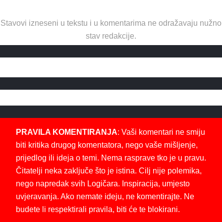
Stavovi izneseni u tekstu i u komentarima ne odražavaju nužno
stav redakcije.
PRAVILA KOMENTIRANJA
: Vaši komentari ne smiju
biti kritika drugog komentatora, nego vaše mišljenje,
prijedlog ili ideja o temi. Nema rasprave tko je u pravu.
Čitatelji neka zaključe što je istina. Cilj nije polemika,
nego napredak svih Logičara. Inspiracija, umjesto
uvjeravanja. Ako nemate ideju, ne komentirajte. Ne
budete li respektirali pravila, biti će te blokirani.