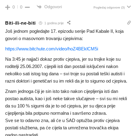
Odgovori
0
0
Pogledaj odgovore
(3)
Biti-ili-ne-biti
1 godina prije
Još jednom pogledajte 17. epizodu serije Pad Kabale II, koja
govori o masovnom trovanju cjepivima:
https://www.bitchute.com/video/hoZ4BEklCM5i
Na 3:45 je najjači dokaz protiv cjepiva, jer su trojke koje su
roditelji 25.06.2007. cijepili isti dan postali isključeni nakon
nekoliko sati istog tog dana – svi troje su postali teški autisti i
razni doktori i genetičari su im rekli da je to sigurno od cjepiva.
Znam jednoga čiji je sin isto tako nakon cijepljenja isti dan
postao autista, kao i još neke takve slučajeve – svi su mi rekli
da su 100 % sigurni da je to od cjepiva, jer su djeca prije
cijepljenja bila potpuno normalna i savršeno zdrava.
Sve se to odavno zna, ali će u SAD optužba protiv cjepiva
postati službena, pa će cijela ta umrežena trovačka ekipa
gadno nastradati.