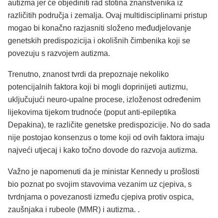
autizma jer će objediniti rad stotina znanstvenika iz
različitih područja i zemalja. Ovaj multidisciplinarni pristup
mogao bi konačno razjasniti složeno međudjelovanje
genetskih predispozicija i okolišnih čimbenika koji se
povezuju s razvojem autizma.
Trenutno, znanost tvrdi da prepoznaje nekoliko
potencijalnih faktora koji bi mogli doprinijeti autizmu,
uključujući neuro-upalne procese, izloženost određenim
lijekovima tijekom trudnoće (poput anti-epileptika
Depakina), te različite genetske predispozicije. No do sada
nije postojao konsenzus o tome koji od ovih faktora imaju
najveći utjecaj i kako točno dovode do razvoja autizma.
Važno je napomenuti da je ministar Kennedy u prošlosti
bio poznat po svojim stavovima vezanim uz cjepiva, s
tvrdnjama o povezanosti između cjepiva protiv ospica,
zaušnjaka i rubeole (MMR) i autizma. .