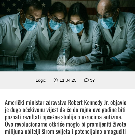
komentara
Logic
11.04.25
57
Američki ministar zdravstva Robert Kennedy Jr. objavio
je dugo očekivanu vijest da će do rujna ove godine biti
poznati rezultati opsežne studije o uzrocima autizma.
Ovo revolucionarno otkriće moglo bi promijeniti živote
milijuna obitelji širom svijeta i potencijalno omogućiti