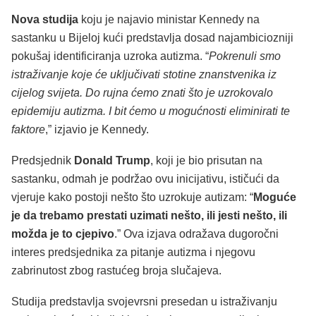
Nova studija
koju je najavio ministar Kennedy na
sastanku u Bijeloj kući predstavlja dosad najambiciozniji
pokušaj identificiranja uzroka autizma. “
Pokrenuli smo
istraživanje koje će uključivati stotine znanstvenika iz
cijelog svijeta. Do rujna ćemo znati što je uzrokovalo
epidemiju autizma. I bit ćemo u mogućnosti eliminirati te
faktore
,” izjavio je Kennedy.
Predsjednik
Donald Trump
, koji je bio prisutan na
sastanku, odmah je podržao ovu inicijativu, ističući da
vjeruje kako postoji nešto što uzrokuje autizam: “
Moguće
je da trebamo prestati uzimati nešto, ili jesti nešto, ili
možda je to cjepivo
.” Ova izjava odražava dugoročni
interes predsjednika za pitanje autizma i njegovu
zabrinutost zbog rastućeg broja slučajeva.
Studija predstavlja svojevrsni presedan u istraživanju