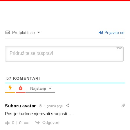
Pretplatiti se
Prijavite se
3000
57
KOMENTARI
Najstariji
Subaru avatar
1 godina prije
Poslije kurtone vjerovati sranjosti…..
Odgovori
0
0