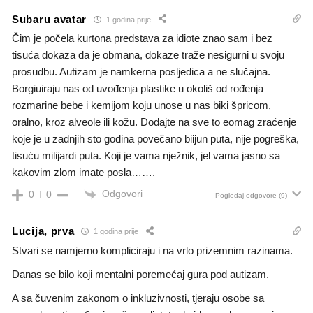
Subaru avatar
1 godina prije
Čim je počela kurtona predstava za idiote znao sam i bez
tisuća dokaza da je obmana, dokaze traže nesigurni u svoju
prosudbu. Autizam je namkerna posljedica a ne slučajna.
Borgiuiraju nas od uvođenja plastike u okoliš od rođenja
rozmarine bebe i kemijom koju unose u nas biki špricom,
oralno, kroz alveole ili kožu. Dodajte na sve to eomag zraćenje
koje je u zadnjih sto godina povečano biijun puta, nije pogreška,
tisuću milijardi puta. Koji je vama nježnik, jel vama jasno sa
kakovim zlom imate posla…….
Odgovori
0
0
Pogledaj odgovore
(9)
Lucija, prva
1 godina prije
Stvari se namjerno kompliciraju i na vrlo prizemnim razinama.
Danas se bilo koji mentalni poremećaj gura pod autizam.
A sa čuvenim zakonom o inkluzivnosti, tjeraju osobe sa