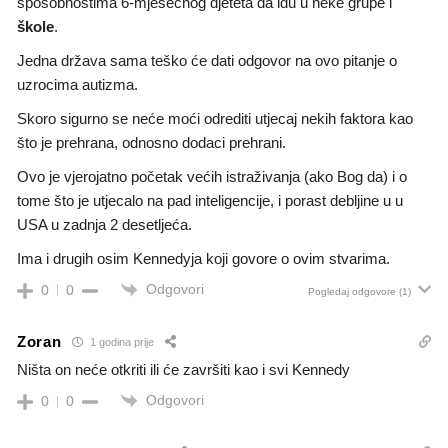
sposobnostima 6-mjesečnog djeteta da idu u neke grupe i
škole
.
Jedna država sama teško će dati odgovor na ovo pitanje o
uzrocima autizma.
Skoro sigurno se neće moći odrediti utjecaj nekih faktora kao
što je prehrana, odnosno dodaci prehrani.
Ovo je vjerojatno početak većih istraživanja (ako Bog da) i o
tome što je utjecalo na pad inteligencije, i porast debljine u u
USA u zadnja 2 desetljeća.
Ima i drugih osim Kennedyja koji govore o ovim stvarima.
Odgovori
0
0
Pogledaj odgovore
(1)
Zoran
1 godina prije
Ništa on neće otkriti ili će završiti kao i svi Kennedy
Odgovori
0
0