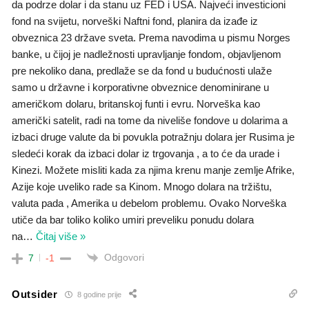
da podrze dolar i da stanu uz FED i USA. Najveći investicioni
fond na svijetu, norveški Naftni fond, planira da izađe iz
obveznica 23 države sveta. Prema navodima u pismu Norges
banke, u čijoj je nadležnosti upravljanje fondom, objavljenom
pre nekoliko dana, predlaže se da fond u budućnosti ulaže
samo u državne i korporativne obveznice denominirane u
američkom dolaru, britanskoj funti i evru. Norveška kao
američki satelit, radi na tome da niveliše fondove u dolarima a
izbaci druge valute da bi povukla potražnju dolara jer Rusima je
sledeći korak da izbaci dolar iz trgovanja , a to će da urade i
Kinezi. Možete misliti kada za njima krenu manje zemlje Afrike,
Azije koje uveliko rade sa Kinom. Mnogo dolara na tržištu,
valuta pada , Amerika u debelom problemu. Ovako Norveška
utiče da bar toliko koliko umiri preveliku ponudu dolara
na
…
Čitaj više »
Odgovori
7
-1
Outsider
8 godine prije