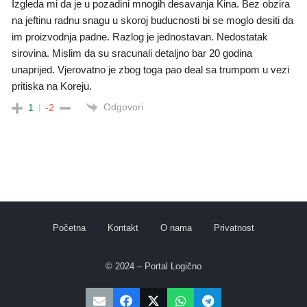
Izgleda mi da je u pozadini mnogih desavanja Kina. Bez obzira
na jeftinu radnu snagu u skoroj buducnosti bi se moglo desiti da
im proizvodnja padne. Razlog je jednostavan. Nedostatak
sirovina. Mislim da su sracunali detaljno bar 20 godina
unaprijed. Vjerovatno je zbog toga pao deal sa trumpom u vezi
pritiska na Koreju.
Odgovori
1
-2
Početna
Kontakt
O nama
Privatnost
© 2024 – Portal Logično