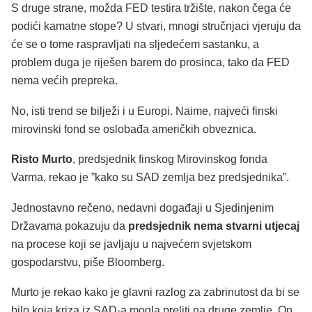
S druge strane, možda FED testira tržište, nakon čega će
podići kamatne stope? U stvari, mnogi stručnjaci vjeruju da
će se o tome raspravljati na sljedećem sastanku, a
problem duga je riješen barem do prosinca, tako da FED
nema većih prepreka.
No, isti trend se bilježi i u Europi. Naime, najveći finski
mirovinski fond se oslobađa američkih obveznica.
Risto Murto
, predsjednik finskog Mirovinskog fonda
Varma, rekao je ”kako su SAD zemlja bez predsjednika”.
Jednostavno rečeno, nedavni događaji u Sjedinjenim
Državama pokazuju da
predsjednik nema stvarni utjecaj
na procese koji se javljaju u najvećem svjetskom
gospodarstvu, piše Bloomberg.
Murto je rekao kako je glavni razlog za zabrinutost da bi se
bilo koja kriza iz SAD-a mogla preliti na druge zemlje. On