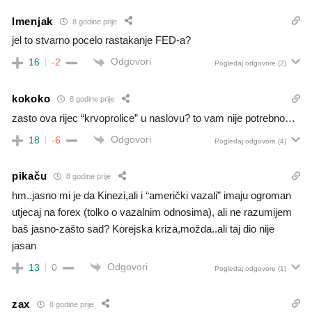
Imenjak
8 godine prije
jel to stvarno pocelo rastakanje FED-a?
Odgovori
16
-2
Pogledaj odgovore
(2)
kokoko
8 godine prije
zasto ova rijec “krvoprolice” u naslovu? to vam nije potrebno…
Odgovori
18
-6
Pogledaj odgovore
(4)
pikaču
8 godine prije
hm..jasno mi je da Kinezi,ali i “američki vazali” imaju ogroman
utjecaj na forex (tolko o vazalnim odnosima), ali ne razumijem
baš jasno-zašto sad? Korejska kriza,možda..ali taj dio nije
jasan
Odgovori
13
0
Pogledaj odgovore
(1)
zax
8 godine prije