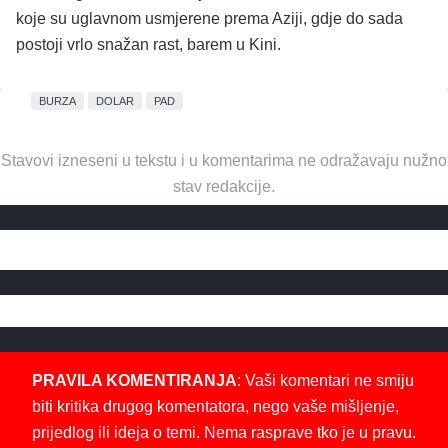
koje su uglavnom usmjerene prema Aziji, gdje do sada
postoji vrlo snažan rast, barem u Kini.
BURZA
DOLAR
PAD
Stavovi izneseni u tekstu i u komentarima ne odražavaju nužno
stav redakcije.
PRAVILA KOMENTIRANJA
: Vaši komentari ne smiju
biti kritika drugog komentatora, nego vaše mišljenje,
prijedlog ili ideja o temi. Nema rasprave tko je u pravu.