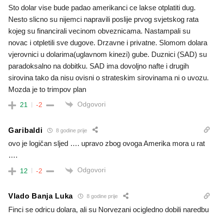
Sto dolar vise bude padao amerikanci ce lakse otplatiti dug.
Nesto slicno su nijemci napravili poslije prvog svjetskog rata
kojeg su financirali vecinom obveznicama. Nastampali su
novac i otpletili sve dugove. Drzavne i privatne. Slomom dolara
vjerovnici u dolarima(uglavnom kinezi) gube. Duznici (SAD) su
paradoksalno na dobitku. SAD ima dovoljno nafte i drugih
sirovina tako da nisu ovisni o strateskim sirovinama ni o uvozu.
Mozda je to trimpov plan
Odgovori
21
-2
Garibaldi
8 godine prije
ovo je logičan sljed …. upravo zbog ovoga Amerika mora u rat
….
Odgovori
12
-2
Vlado Banja Luka
8 godine prije
Finci se odricu dolara, ali su Norvezani ocigledno dobili naredbu