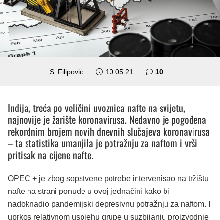
komentara
S. Filipović
10.05.21
10
Indija, treća po veličini uvoznica nafte na svijetu,
najnovije je žarište koronavirusa. Nedavno je pogođena
rekordnim brojem novih dnevnih slučajeva koronavirusa
– ta statistika umanjila je potražnju za naftom i vrši
pritisak na cijene nafte.
OPEC + je zbog sopstvene potrebe intervenisao na tržištu
nafte na strani ponude u ovoj jednačini kako bi
nadoknadio pandemijski depresivnu potražnju za naftom. I
uprkos relativnom uspjehu grupe u suzbijanju proizvodnje