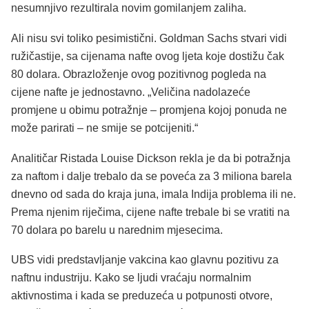
nesumnjivo rezultirala novim gomilanjem zaliha.
Ali nisu svi toliko pesimistični. Goldman Sachs stvari vidi
ružičastije, sa cijenama nafte ovog ljeta koje dostižu čak
80 dolara. Obrazloženje ovog pozitivnog pogleda na
cijene nafte je jednostavno. „Veličina nadolazeće
promjene u obimu potražnje – promjena kojoj ponuda ne
može parirati – ne smije se potcijeniti.“
Analitičar Ristada Louise Dickson rekla je da bi potražnja
za naftom i dalje trebalo da se poveća za 3 miliona barela
dnevno od sada do kraja juna, imala Indija problema ili ne.
Prema njenim riječima, cijene nafte trebale bi se vratiti na
70 dolara po barelu u narednim mjesecima.
UBS vidi predstavljanje vakcina kao glavnu pozitivu za
naftnu industriju. Kako se ljudi vraćaju normalnim
aktivnostima i kada se preduzeća u potpunosti otvore,