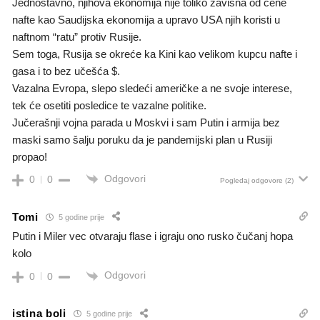
Jednostavno, njihova ekonomija nije toliko zavisna od cene
nafte kao Saudijska ekonomija a upravo USA njih koristi u
naftnom “ratu” protiv Rusije.
Sem toga, Rusija se okreće ka Kini kao velikom kupcu nafte i
gasa i to bez učešća $.
Vazalna Evropa, slepo sledeći američke a ne svoje interese,
tek će osetiti posledice te vazalne politike.
Jučerašnji vojna parada u Moskvi i sam Putin i armija bez
maski samo šalju poruku da je pandemijski plan u Rusiji
propao!
Odgovori
0
0
Pogledaj odgovore
(2)
Tomi
5 godine prije
Putin i Miler vec otvaraju flase i igraju ono rusko čučanj hopa
kolo
Odgovori
0
0
istina boli
5 godine prije