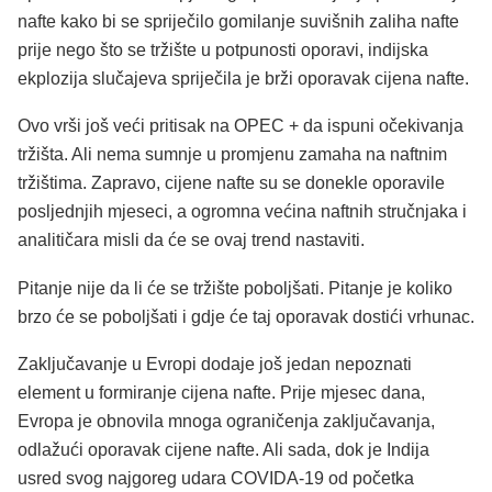
nafte kako bi se spriječilo gomilanje suvišnih zaliha nafte
prije nego što se tržište u potpunosti oporavi, indijska
ekplozija slučajeva spriječila je brži oporavak cijena nafte.
Ovo vrši još veći pritisak na OPEC + da ispuni očekivanja
tržišta. Ali nema sumnje u promjenu zamaha na naftnim
tržištima. Zapravo, cijene nafte su se donekle oporavile
posljednjih mjeseci, a ogromna većina naftnih stručnjaka i
analitičara misli da će se ovaj trend nastaviti.
Pitanje nije da li će se tržište poboljšati. Pitanje je koliko
brzo će se poboljšati i gdje će taj oporavak dostići vrhunac.
Zaključavanje u Evropi dodaje još jedan nepoznati
element u formiranje cijena nafte. Prije mjesec dana,
Evropa je obnovila mnoga ograničenja zaključavanja,
odlažući oporavak cijene nafte. Ali sada, dok je Indija
usred svog najgoreg udara COVIDA-19 od početka