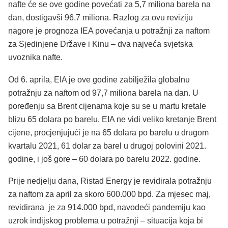
nafte će se ove godine povećati za 5,7 miliona barela na
dan, dostigavši 96,7 miliona. Razlog za ovu reviziju
nagore je prognoza IEA povećanja u potražnji za naftom
za Sjedinjene Države i Kinu – dva najveća svjetska
uvoznika nafte.
Od 6. aprila, EIA je ove godine zabilježila globalnu
potražnju za naftom od 97,7 miliona barela na dan. U
poređenju sa Brent cijenama koje su se u martu kretale
blizu 65 dolara po barelu, EIA ne vidi veliko kretanje Brent
cijene, procjenjujući je na 65 dolara po barelu u drugom
kvartalu 2021, 61 dolar za barel u drugoj polovini 2021.
godine, i još gore – 60 dolara po barelu 2022. godine.
Prije nedjelju dana, Ristad Energy je revidirala potražnju
za naftom za april za skoro 600.000 bpd. Za mjesec maj,
revidirana je za 914.000 bpd, navodeći pandemiju kao
uzrok indijskog problema u potražnji – situacija koja bi