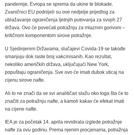
pandemije, Evropa se sprema da ukine te blokade.
Zvaničnici EU podnijeli su ove nedjelje prijedlog za
ublažavanje ograničenja ljetnjih putovanja za svojih 27
država. Ovo će povećati potražnju za mlaznim gorivom –
kritičnom komponentom sirove potražnje.
U Sjedinjenim Državama, slučajevi Covida-19 se takođe
smanjuju dok raste broj vakcinisanih. Kao rezultat,
nekoliko američkih država, uključujući New York,
popuštaju ograničenja. Sve ovo će imati dubok uticaj na
cijenu sirove nafte.
Ali to ne znači da se svi analitičari slažu oko toga šta će to
značiti za potražnju nafte, a kamoli kakav će efekat imati
na cijene nafte.
IEA je za početak 14. aprila revidirala izglede potražnje
nafte za ovu godinu. Prema njenim procjenama, potražnja