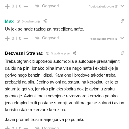
Odgovori
0
0
Pogledaj odgovore
(1)
Max
5 godine prije
Uvijek se nađe razlog za rast cjijena nafte.
Odgovori
0
0
Pogledaj odgovore
(1)
Bezvezni Stranac
5 godine prije
Treba otgraničiti upotrebu automobila a autobuse prenamijeniti
da idu na plin. Ionako plina ima više nego nafte i ekološkije je
gorivo nego benzin i dizel. Kamione i brodove također treba
prebaciti na plin. Jedino avioni da ostanu na kerozinu jer je to
sigurnije gotivo, jer ako plin eksplodira dok je avion u zraku
gotovo je. Avioni imaju odvojene rezervoare kerozina pa ako
jeda eksplodira ili postane sumnji, ventilima ga se zatvori i avion
koristi ostale rezervare kerozina.
Javni promet troši manje goriva po putniku.
Odgovori
0
0