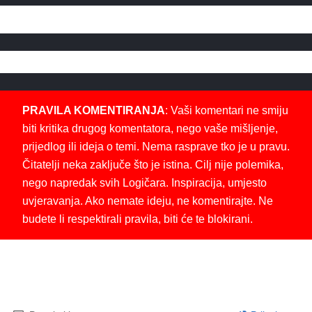
PRAVILA KOMENTIRANJA
: Vaši komentari ne smiju
biti kritika drugog komentatora, nego vaše mišljenje,
prijedlog ili ideja o temi. Nema rasprave tko je u pravu.
Čitatelji neka zaključe što je istina. Cilj nije polemika,
nego napredak svih Logičara. Inspiracija, umjesto
uvjeravanja. Ako nemate ideju, ne komentirajte. Ne
budete li respektirali pravila, biti će te blokirani.