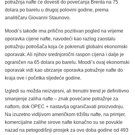
potražnja nafte će dovesti do povećanja Brenta na 75
dolara po barelu u drugoj polovini godine, prema
analitičaru Giovanni Staunovo.
Moodi’s takođe ima prilično pozitivan pogled na vrijeme
oporavka cijene nafte, navodeći kao razlog zaostalu
potražnju potrošača koja će pokrenuti globalni ekonomski
oporavak. Ali njihov srednjoročni raspon cijena i dalje je
ograničen na 65 dolara po barelu. Moodi’s ovaj ekonomski
oporavak vidi kao ubrzanje oporavka potražnje nafte do
kraja ove i početka sljedeće godine.
Izgledi su možda neizvjesni, ali trenutni trend je definitivno
smanjenje zaliha nafte – znak povećane potražnje za
naftom, dok OPEC + nastavlja ograničavati proizvodnju.
Na izuzetno vidljivom američkom tržištu nafte, na primjer,
komercijalne zalihe sirove nafte konačno su se povukle
nazad na petogodišnji prosjek za ovo doba godine od 493