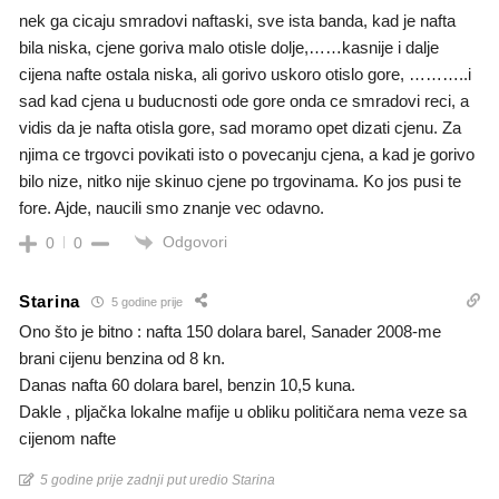
nek ga cicaju smradovi naftaski, sve ista banda, kad je nafta
bila niska, cjene goriva malo otisle dolje,……kasnije i dalje
cijena nafte ostala niska, ali gorivo uskoro otislo gore, ………..i
sad kad cjena u buducnosti ode gore onda ce smradovi reci, a
vidis da je nafta otisla gore, sad moramo opet dizati cjenu. Za
njima ce trgovci povikati isto o povecanju cjena, a kad je gorivo
bilo nize, nitko nije skinuo cjene po trgovinama. Ko jos pusi te
fore. Ajde, naucili smo znanje vec odavno.
Odgovori
0
0
Starina
5 godine prije
Ono što je bitno : nafta 150 dolara barel, Sanader 2008-me
brani cijenu benzina od 8 kn.
Danas nafta 60 dolara barel, benzin 10,5 kuna.
Dakle , pljačka lokalne mafije u obliku političara nema veze sa
cijenom nafte
5 godine prije zadnji put uredio Starina