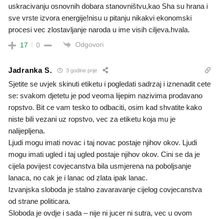
uskracivanju osnovnih dobara stanovništvu,kao Sha su hrana i
sve vrste izvora energije!nisu u pitanju nikakvi ekonomski
procesi vec zlostavljanje naroda u ime visih ciljeva.hvala.
Odgovori
17
0
Jadranka S.
3 godine prije
Sjetite se uvjek skinuti etiketu i pogledati sadrzaj i iznenadit cete
se: svakom djetetu je pod veoma lijepim nazivima prodavano
ropstvo. Bit ce vam tesko to odbaciti, osim kad shvatite kako
niste bili vezani uz ropstvo, vec za etiketu koja mu je
nalijepljena.
Ljudi mogu imati novac i taj novac postaje njihov okov. Ljudi
mogu imati ugled i taj ugled postaje njihov okov. Cini se da je
cijela povijest covjecanstva bila usmjerena na poboljsanje
lanaca, no cak je i lanac od zlata ipak lanac.
Izvanjska sloboda je stalno zavaravanje cijelog covjecanstva
od strane politicara.
Sloboda je ovdje i sada – nije ni jucer ni sutra, vec u ovom