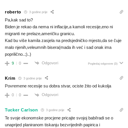
roberto
3 godine prije
Pa,kak sad to?
Biden je rekao da nema ni inflacije,a kamoli recesije,eno ni
migranti ne prelaze,američku granicu.
Kad bu više kamila zasjela na predsjedničko mjesto,da se čuje
malo njenih,veleumnih bisera(mada ih već i sad onak ima
poprilično..;)..)
Odgovori
9
0
Pogledaj odgovore
(3)
Krim
3 godine prije
Povremene recesije su dobra stvar, ociste žito od kukolja
Odgovori
0
0
Tucker Carlson
3 godine prije
Te svoje ekonomske procjene pricajte svojoj babi!radi se o
unaprijed planiranom tiskanju bezvrijednih papirica i