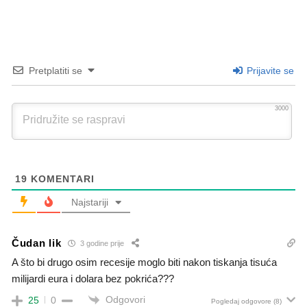
Pretplatiti se
Prijavite se
3000
19
KOMENTARI
Najstariji
Čudan lik
3 godine prije
A što bi drugo osim recesije moglo biti nakon tiskanja tisuća
milijardi eura i dolara bez pokrića???
Odgovori
25
0
Pogledaj odgovore
(8)