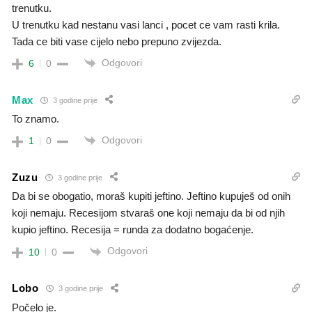
trenutku.
U trenutku kad nestanu vasi lanci , pocet ce vam rasti krila.
Tada ce biti vase cijelo nebo prepuno zvijezda.
Odgovori
6
0
Max
3 godine prije
To znamo.
Odgovori
1
0
Zuzu
3 godine prije
Da bi se obogatio, moraš kupiti jeftino. Jeftino kupuješ od onih
koji nemaju. Recesijom stvaraš one koji nemaju da bi od njih
kupio jeftino. Recesija = runda za dodatno bogaćenje.
Odgovori
10
0
Lobo
3 godine prije
Počelo je.