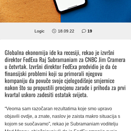
komentara
Logic
18.09.22
19
Globalna ekonomija ide ka recesiji, rekao je izvršni
direktor FedExa Raj Subramaniam za CNBC Jim Cramera
u četvrtak. Izvršni direktor FedExa predvidio je da će
finansijski problemi koji su primorali njegovu
kompaniju da povuče svoje cjelogodišnje smjernice
nakon što su propustili procjenu zarade i prihoda za prvi
kvartal uskoro zadesiti ostatak svijeta.
“Veoma sam razočaran rezultatima koje smo upravo
objavili ovdje, a znate, naslov je zaista makro situacija s
kojom se suočavamo”, rekao je Subramaniam voditelju