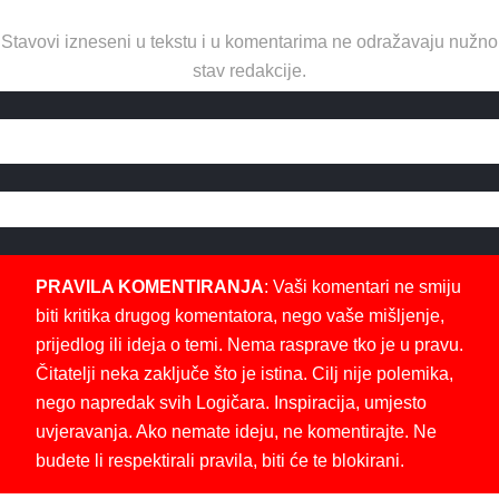
Stavovi izneseni u tekstu i u komentarima ne odražavaju nužno
stav redakcije.
PRAVILA KOMENTIRANJA
: Vaši komentari ne smiju
biti kritika drugog komentatora, nego vaše mišljenje,
prijedlog ili ideja o temi. Nema rasprave tko je u pravu.
Čitatelji neka zaključe što je istina. Cilj nije polemika,
nego napredak svih Logičara. Inspiracija, umjesto
uvjeravanja. Ako nemate ideju, ne komentirajte. Ne
budete li respektirali pravila, biti će te blokirani.