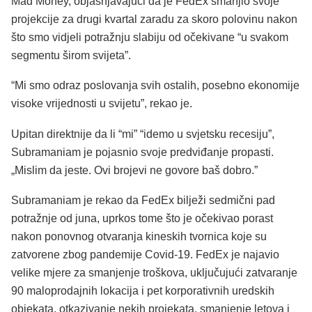
Mad Money, objašnjavajući da je FedEx smanjio svoje
projekcije za drugi kvartal zaradu za skoro polovinu nakon
što smo vidjeli potražnju slabiju od očekivane “u svakom
segmentu širom svijeta”.
“Mi smo odraz poslovanja svih ostalih, posebno ekonomije
visoke vrijednosti u svijetu”, rekao je.
Upitan direktnije da li “mi” “idemo u svjetsku recesiju”,
Subramaniam je pojasnio svoje predviđanje propasti.
„Mislim da jeste. Ovi brojevi ne govore baš dobro.”
Subramaniam je rekao da FedEx bilježi sedmični pad
potražnje od juna, uprkos tome što je očekivao porast
nakon ponovnog otvaranja kineskih tvornica koje su
zatvorene zbog pandemije Covid-19. FedEx je najavio
velike mjere za smanjenje troškova, uključujući zatvaranje
90 maloprodajnih lokacija i pet korporativnih uredskih
objekata, otkazivanje nekih projekata, smanjenje letova i