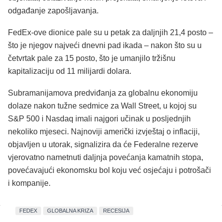
odgađanje zapošljavanja.
FedEx-ove dionice pale su u petak za daljnjih 21,4 posto –
što je njegov najveći dnevni pad ikada – nakon što su u
četvrtak pale za 15 posto, što je umanjilo tržišnu
kapitalizaciju od 11 milijardi dolara.
Subramanijamova predviđanja za globalnu ekonomiju
dolaze nakon tužne sedmice za Wall Street, u kojoj su
S&P 500 i Nasdaq imali najgori učinak u posljednjih
nekoliko mjeseci. Najnoviji američki izvještaj o inflaciji,
objavljen u utorak, signalizira da će Federalne rezerve
vjerovatno nametnuti daljnja povećanja kamatnih stopa,
povećavajući ekonomsku bol koju već osjećaju i potrošači
i kompanije.
FEDEX
GLOBALNA KRIZA
RECESIJA