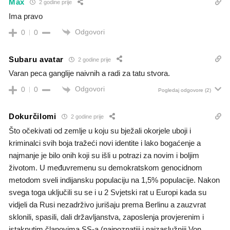
Max
2 godine prije
Ima pravo
Odgovori
0
0
Subaru avatar
2 godine prije
Varan peca ganglije naivnih a radi za tatu stvora.
Odgovori
0
0
Pogledaj odgovore
(2)
Dokurčilomi
2 godine prije
Što očekivati od zemlje u koju su bježali okorjele uboji i
kriminalci svih boja tražeći novi identite i lako bogaćenje a
najmanje je bilo onih koji su išli u potrazi za novim i boljim
životom. U međuvremenu su demokratskom genocidnom
metodom sveli indijansku populaciju na 1,5% populacije. Nakon
svega toga uključili su se i u 2 Svjetski rat u Europi kada su
vidjeli da Rusi nezadrživo jurišaju prema Berlinu a zauzvrat
sklonili, spasili, dali državljanstva, zaposlenja provjerenim i
istaknutim članovima SS-a (najpoznatiji i najzaslužniji Von