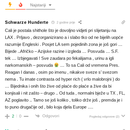
Najstariji
Schwarze Hunderte
2 godine prije
Cali je postala shithole što je dovoljno vidjeti pri slijetanju na
LAX . Prljavo , dezorganizirano a i slabo tko od ne bijelih uopće
razumije Engleski . Posjet LA sem pojedinih zona je još gori …
Bijede ..Afričko – Azijske razine i izgleda … Posvuda … S.F.
tek … Izbjegavati ! Sve zaudara po fekalijama , urinu a igli
narkomanskih – posvuda
… To sa Cali od vremena Pres.
Reagan I danas , osim po imenu , nikakve sveze s’ svezom
nema . Tu imate contrasta od hyper rich ( vrlo malobrojni ) do
… Bijednika i onih što žive od plaće do plaće a žive da bi
konjisali i nit zašto – drugo .. Od tuda , normalni bježe u TX , FL,
AZ poglavito .. Tamo se još koliko , toliko drže još , premda je i
to puno drugačije od , bilo koja djela Europe ….
Odgovori
2
0
Pogledaj odgovore
(2)