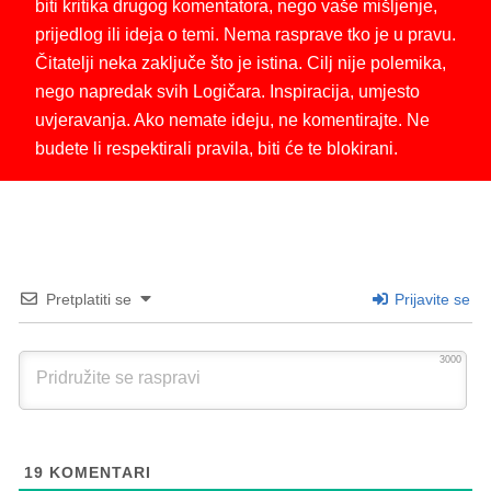
biti kritika drugog komentatora, nego vaše mišljenje,
prijedlog ili ideja o temi. Nema rasprave tko je u pravu.
Čitatelji neka zaključe što je istina. Cilj nije polemika,
nego napredak svih Logičara. Inspiracija, umjesto
uvjeravanja. Ako nemate ideju, ne komentirajte. Ne
budete li respektirali pravila, biti će te blokirani.
Pretplatiti se
Prijavite se
3000
19
KOMENTARI