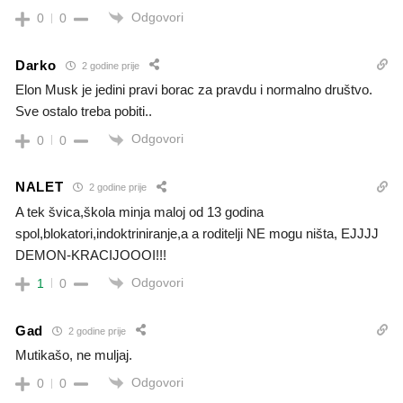
Odgovori
0
0
Darko
2 godine prije
Elon Musk je jedini pravi borac za pravdu i normalno društvo.
Sve ostalo treba pobiti..
Odgovori
0
0
NALET
2 godine prije
A tek švica,škola minja maloj od 13 godina
spol,blokatori,indoktriniranje,a a roditelji NE mogu ništa, EJJJJ
DEMON-KRACIJOOOI!!!
Odgovori
1
0
Gad
2 godine prije
Mutikašo, ne muljaj.
Odgovori
0
0