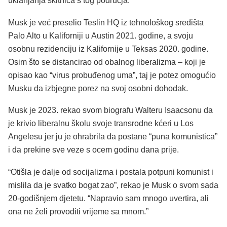
uklanjanja skitnica s tog područja.
Musk je već preselio Teslin HQ iz tehnološkog središta
Palo Alto u Kaliforniji u Austin 2021. godine, a svoju
osobnu rezidenciju iz Kalifornije u Teksas 2020. godine.
Osim što se distancirao od obalnog liberalizma – koji je
opisao kao “virus probuđenog uma”, taj je potez omogućio
Musku da izbjegne porez na svoj osobni dohodak.
Musk je 2023. rekao svom biografu Walteru Isaacsonu da
je krivio liberalnu školu svoje transrodne kćeri u Los
Angelesu jer ju je ohrabrila da postane “puna komunistica”
i da prekine sve veze s ocem godinu dana prije.
“Otišla je dalje od socijalizma i postala potpuni komunist i
mislila da je svatko bogat zao”, rekao je Musk o svom sada
20-godišnjem djetetu. “Napravio sam mnogo uvertira, ali
ona ne želi provoditi vrijeme sa mnom.”