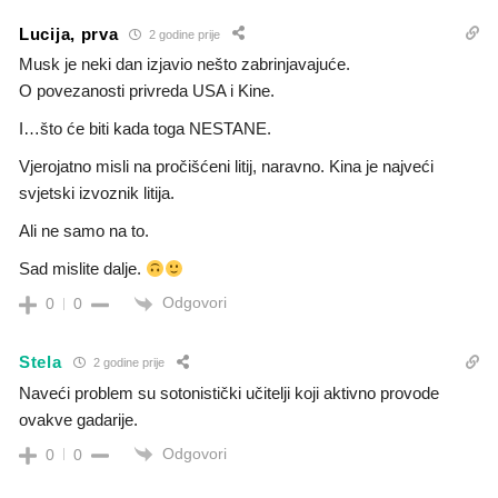
Lucija, prva
2 godine prije
Musk je neki dan izjavio nešto zabrinjavajuće.
O povezanosti privreda USA i Kine.
I…što će biti kada toga NESTANE.
Vjerojatno misli na pročišćeni litij, naravno. Kina je najveći
svjetski izvoznik litija.
Ali ne samo na to.
Sad mislite dalje.
Odgovori
0
0
Stela
2 godine prije
Naveći problem su sotonistički učitelji koji aktivno provode
ovakve gadarije.
Odgovori
0
0