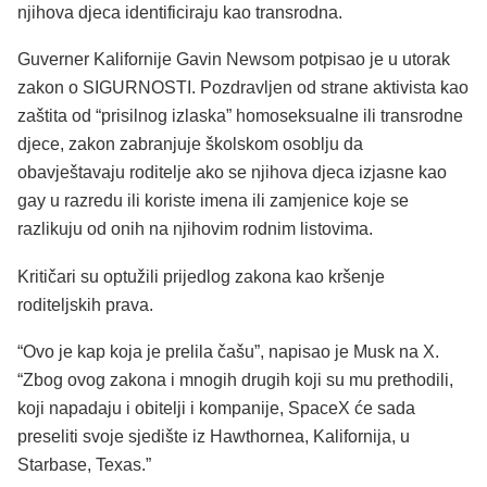
njihova djeca identificiraju kao transrodna.
Guverner Kalifornije Gavin Newsom potpisao je u utorak
zakon o SIGURNOSTI. Pozdravljen od strane aktivista kao
zaštita od “prisilnog izlaska” homoseksualne ili transrodne
djece, zakon zabranjuje školskom osoblju da
obavještavaju roditelje ako se njihova djeca izjasne kao
gay u razredu ili koriste imena ili zamjenice koje se
razlikuju od onih na njihovim rodnim listovima.
Kritičari su optužili prijedlog zakona kao kršenje
roditeljskih prava.
“Ovo je kap koja je prelila čašu”, napisao je Musk na X.
“Zbog ovog zakona i mnogih drugih koji su mu prethodili,
koji napadaju i obitelji i kompanije, SpaceX će sada
preseliti svoje sjedište iz Hawthornea, Kalifornija, u
Starbase, Texas.”