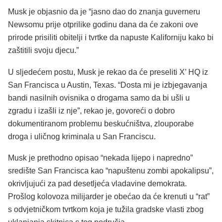
Musk je objasnio da je “jasno dao do znanja guverneru
Newsomu prije otprilike godinu dana da će zakoni ove
prirode prisiliti obitelji i tvrtke da napuste Kaliforniju kako bi
zaštitili svoju djecu.”
U sljedećem postu, Musk je rekao da će preseliti X’ HQ iz
San Francisca u Austin, Texas. “Dosta mi je izbjegavanja
bandi nasilnih ovisnika o drogama samo da bi ušli u
zgradu i izašli iz nje”, rekao je, govoreći o dobro
dokumentiranom problemu beskućništva, zlouporabe
droga i uličnog kriminala u San Franciscu.
Musk je prethodno opisao “nekada lijepo i napredno”
središte San Francisca kao “napuštenu zombi apokalipsu”,
okrivljujući za pad desetljeća vladavine demokrata.
Prošlog kolovoza milijarder je obećao da će krenuti u “rat”
s odvjetničkom tvrtkom koja je tužila gradske vlasti zbog