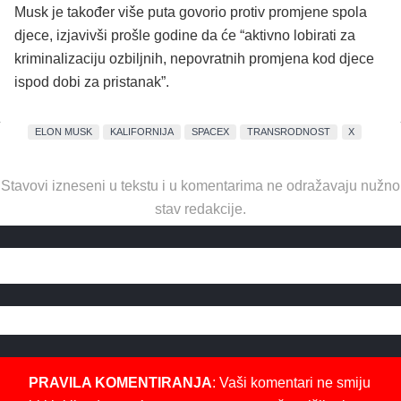
Musk je također više puta govorio protiv promjene spola
djece, izjavivši prošle godine da će “aktivno lobirati za
kriminalizaciju ozbiljnih, nepovratnih promjena kod djece
ispod dobi za pristanak”.
ELON MUSK
KALIFORNIJA
SPACEX
TRANSRODNOST
X
Stavovi izneseni u tekstu i u komentarima ne odražavaju nužno
stav redakcije.
PRAVILA KOMENTIRANJA
: Vaši komentari ne smiju