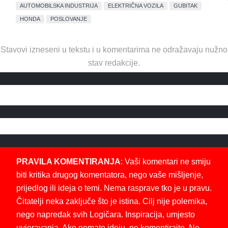
AUTOMOBILSKA INDUSTRIJA
ELEKTRIČNA VOZILA
GUBITAK
HONDA
POSLOVANJE
Stavovi izneseni u tekstu i u komentarima ne odražavaju nužno
stav redakcije.
PRAVILA KOMENTIRANJA
: Vaši komentari ne smiju
biti kritika drugog komentatora, nego vaše mišljenje,
prijedlog ili ideja o temi. Nema rasprave tko je u pravu.
Čitatelji neka zaključe što je istina. Cilj nije polemika,
nego napredak svih Logičara. Inspiracija, umjesto
uvjeravanja. Ako nemate ideju, ne komentirajte. Ne