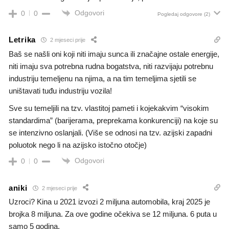
Odgovori
0
0
Pogledaj odgovore
(2)
Letrika
2 mjeseci prije
Baš se našli oni koji niti imaju sunca ili značajne ostale energije,
niti imaju sva potrebna rudna bogatstva, niti razvijaju potrebnu
industriju temeljenu na njima, a na tim temeljima sjetili se
uništavati tuđu industriju vozila!
Sve su temeljili na tzv. vlastitoj pameti i kojekakvim “visokim
standardima” (barijerama, preprekama konkurenciji) na koje su
se intenzivno oslanjali. (Više se odnosi na tzv. azijski zapadni
poluotok nego li na azijsko istočno otočje)
Odgovori
0
0
aniki
2 mjeseci prije
Uzroci? Kina u 2021 izvozi 2 miljuna automobila, kraj 2025 je
brojka 8 miljuna. Za ove godine očekiva se 12 miljuna. 6 puta u
samo 5 godina.