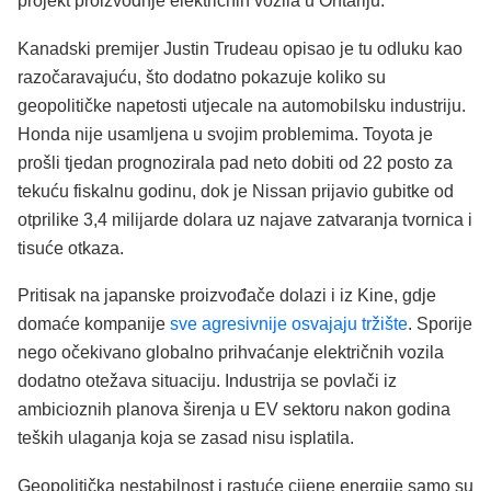
projekt proizvodnje električnih vozila u Ontariju.
Kanadski premijer Justin Trudeau opisao je tu odluku kao
razočaravajuću, što dodatno pokazuje koliko su
geopolitičke napetosti utjecale na automobilsku industriju.
Honda nije usamljena u svojim problemima. Toyota je
prošli tjedan prognozirala pad neto dobiti od 22 posto za
tekuću fiskalnu godinu, dok je Nissan prijavio gubitke od
otprilike 3,4 milijarde dolara uz najave zatvaranja tvornica i
tisuće otkaza.
Pritisak na japanske proizvođače dolazi i iz Kine, gdje
domaće kompanije
sve agresivnije osvajaju tržište
. Sporije
nego očekivano globalno prihvaćanje električnih vozila
dodatno otežava situaciju. Industrija se povlači iz
ambicioznih planova širenja u EV sektoru nakon godina
teških ulaganja koja se zasad nisu isplatila.
Geopolitička nestabilnost i rastuće cijene energije samo su