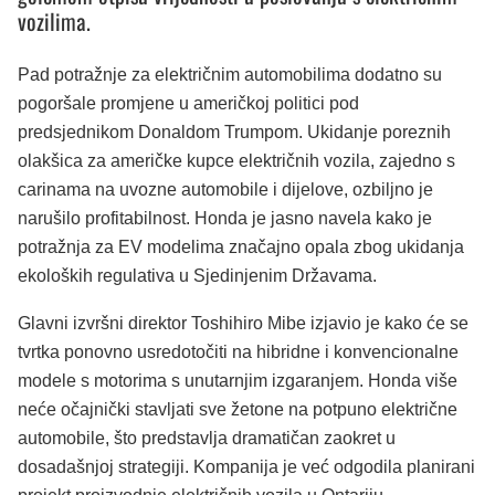
vozilima.
Pad potražnje za električnim automobilima dodatno su
pogoršale promjene u američkoj politici pod
predsjednikom Donaldom Trumpom. Ukidanje poreznih
olakšica za američke kupce električnih vozila, zajedno s
carinama na uvozne automobile i dijelove, ozbiljno je
narušilo profitabilnost. Honda je jasno navela kako je
potražnja za EV modelima značajno opala zbog ukidanja
ekoloških regulativa u Sjedinjenim Državama.
Glavni izvršni direktor Toshihiro Mibe izjavio je kako će se
tvrtka ponovno usredotočiti na hibridne i konvencionalne
modele s motorima s unutarnjim izgaranjem. Honda više
neće očajnički stavljati sve žetone na potpuno električne
automobile, što predstavlja dramatičan zaokret u
dosadašnjoj strategiji. Kompanija je već odgodila planirani