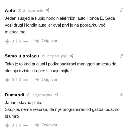
Ante
2 mjeseci prije
Jedan susjed je kupio hondin električni auto Honda E. Sada
vozi drugi Hondin auto jer ovaj prvi je na popravku već
mjesecima.
Odgovori
0
0
Samo u prolazu
2 mjeseci prije
Tako je to kad priglupi i podkapacitirani manageri umjesto da
slusaju trziste i kupce slusaju bajke!
Odgovori
0
0
Dumandi
2 mjeseci prije
Japan odavno pluta.
Skup je, nema resursa, da nije programiran od gazda, odavno
bi umro
Odgovori
0
0