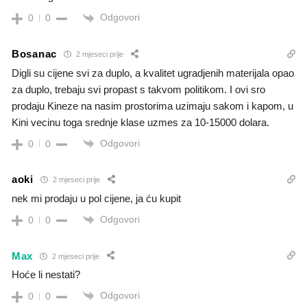
Odgovori
0
0
Bosanac
2 mjeseci prije
Digli su cijene svi za duplo, a kvalitet ugradjenih materijala opao
za duplo, trebaju svi propast s takvom politikom. I ovi sro
prodaju Kineze na nasim prostorima uzimaju sakom i kapom, u
Kini vecinu toga srednje klase uzmes za 10-15000 dolara.
Odgovori
0
0
aoki
2 mjeseci prije
nek mi prodaju u pol cijene, ja ću kupit
Odgovori
0
0
Max
2 mjeseci prije
Hoće li nestati?
Odgovori
0
0