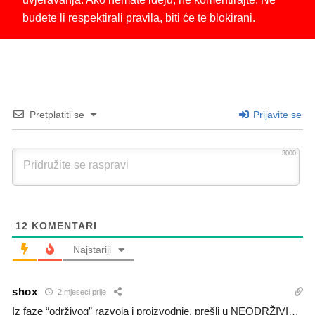
budete li respektirali pravila, biti će te blokirani.
Pretplatiti se
Prijavite se
3000
12
KOMENTARI
Najstariji
shox
2 mjeseci prije
Iz faze “održivog” razvoja i proizvodnje, prešli u NEODRŽIVI…