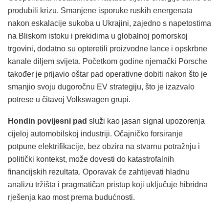
produbili krizu. Smanjene isporuke ruskih energenata
nakon eskalacije sukoba u Ukrajini, zajedno s napetostima
na Bliskom istoku i prekidima u globalnoj pomorskoj
trgovini, dodatno su opteretili proizvodne lance i opskrbne
kanale diljem svijeta. Početkom godine njemački Porsche
također je prijavio oštar pad operativne dobiti nakon što je
smanjio svoju dugoročnu EV strategiju, što je izazvalo
potrese u čitavoj Volkswagen grupi.
Hondin povijesni pad
služi kao jasan signal upozorenja
cijeloj automobilskoj industriji. Očajničko forsiranje
potpune elektrifikacije, bez obzira na stvarnu potražnju i
politički kontekst, može dovesti do katastrofalnih
financijskih rezultata. Oporavak će zahtijevati hladnu
analizu tržišta i pragmatičan pristup koji uključuje hibridna
rješenja kao most prema budućnosti.