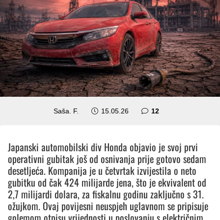
komentara
Saša. F.
15.05.26
12
Japanski automobilski div Honda objavio je svoj prvi
operativni gubitak još od osnivanja prije gotovo sedam
desetljeća. Kompanija je u četvrtak izvijestila o neto
gubitku od čak 424 milijarde jena, što je ekvivalent od
2,7 milijardi dolara, za fiskalnu godinu zaključno s 31.
ožujkom. Ovaj povijesni neuspjeh uglavnom se pripisuje
golemom otpisu vrijednosti u poslovanju s električnim