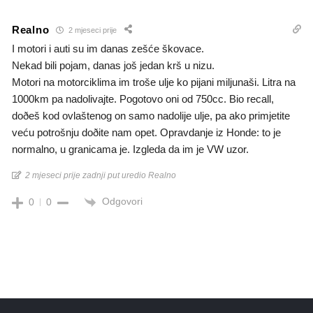
Realno
2 mjeseci prije
I motori i auti su im danas zešće škovace.
Nekad bili pojam, danas još jedan krš u nizu.
Motori na motorciklima im troše ulje ko pijani miljunaši. Litra na
1000km pa nadolivajte. Pogotovo oni od 750cc. Bio recall,
doðeš kod ovlaštenog on samo nadolije ulje, pa ako primjetite
veću potrošnju doðite nam opet. Opravdanje iz Honde: to je
normalno, u granicama je. Izgleda da im je VW uzor.
2 mjeseci prije zadnji put uredio Realno
Odgovori
0
0