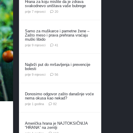
Hrana za koju mislite da je zdrava
svakodnevo uništava vaše bubrege
komentara
prije 7 mjeseci
20
Samo za muškarce i pametne žene –
Zašto meso i prava prehrana vraćaju
muški libido
komentar
prije 9 mjeseci
41
Najbrži put do mršavljenja i prevencije
bolesti
komentara
prije 9 mjeseci
56
Donosimo odgovor zašto današnje voće
nema okusa kao nekad?
komentara
prije 1 godina
82
Američka hrana je NAJTOKSIČNIJA
“HRANA” na zemlji
komentara