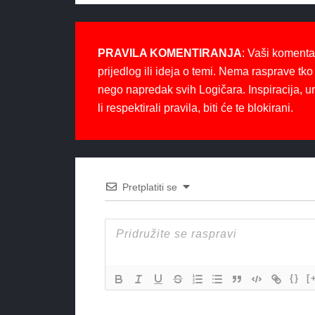
PRAVILA KOMENTIRANJA
: Vaši komenta
prijedlog ili ideja o temi. Nema rasprave tko 
nego napredak svih Logičara. Inspiracija, u
li respektirali pravila, biti će te blokirani.
Pretplatiti se
{}
[