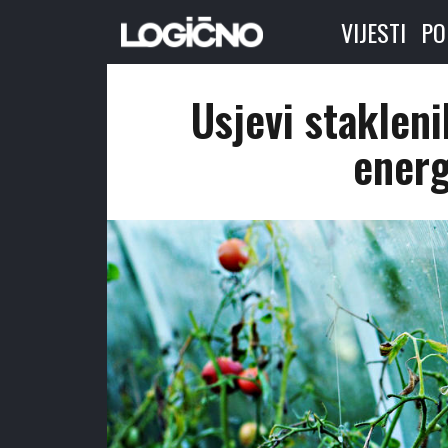
VIJESTI
PO
Usjevi staklen
energ