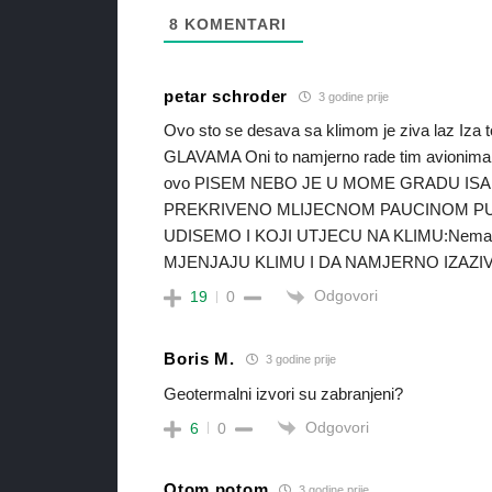
8
KOMENTARI
petar schroder
3 godine prije
Ovo sto se desava sa klimom je ziva laz 
GLAVAMA Oni to namjerno rade tim avionima koji
ovo PISEM NEBO JE U MOME GRADU IS
PREKRIVENO MLIJECNOM PAUCINOM PUN
UDISEMO I KOJI UTJECU NA KLIMU:Nema vis
MJENJAJU KLIMU I DA NAMJERNO IZAZIV
Odgovori
19
0
Boris M.
3 godine prije
Geotermalni izvori su zabranjeni?
Odgovori
6
0
Otom potom
3 godine prije