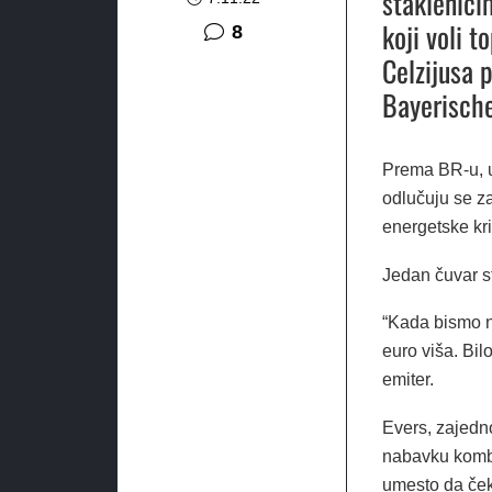
staklenici
koji voli 
komentara
8
Celzijusa p
Bayerische
Prema BR-u, u
odlučuju se za
energetske kri
Jedan čuvar s
“Kada bismo no
euro viša. Bil
emiter.
Evers, zajedn
nabavku kombin
umesto da ček