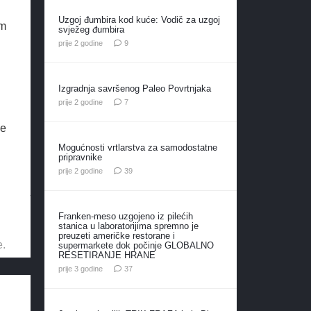
Uzgoj đumbira kod kuće: Vodič za uzgoj
im
svježeg đumbira
komentara
prije 2 godine
9
Izgradnja savršenog Paleo Povrtnjaka
komentara
prije 2 godine
7
je
Mogućnosti vrtlarstva za samodostatne
pripravnike
komentara
prije 2 godine
39
Franken-meso uzgojeno iz pilećih
stanica u laboratorijima spremno je
preuzeti američke restorane i
e.
supermarkete dok počinje GLOBALNO
RESETIRANJE HRANE
komentara
prije 3 godine
37