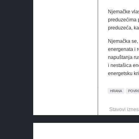
Njemačke vlas
preduzećima p
preduzeća, kao
Njemačka se, 
energenata i r
napuštanja rus
i nestašica en
energetsku kri
HRANA
POVR
Stavovi iznes