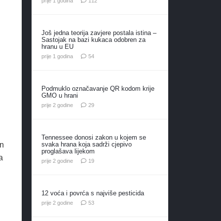
prije 1 godina
112
Još jedna teorija zavjere postala istina –
Sastojak na bazi kukaca odobren za
hranu u EU
komentara
prije 1 godina
54
Podmuklo označavanje QR kodom krije
GMO u hrani
komentara
prije 2 godine
29
Tennessee donosi zakon u kojem se
svaka hrana koja sadrži cjepivo
an
proglašava lijekom
a
komentara
prije 2 godine
19
12 voća i povrća s najviše pesticida
komentara
prije 2 godine
53