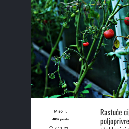
Rastuće ci
Mišo T.
poljoprivr
4607 posts
7.11.22