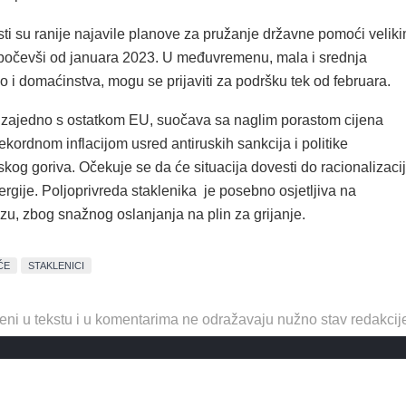
ti su ranije najavile planove za pružanje državne pomoći velik
očevši od januara 2023. U međuvremenu, mala i srednja
 i domaćinstva, mogu se prijaviti za podršku tek od februara.
zajedno s ostatkom EU, suočava sa naglim porastom cijena
ekordnom inflacijom usred antiruskih sankcija i politike
kog goriva. Očekuje se da će situacija dovesti do racionalizaci
ergije. Poljoprivreda staklenika je posebno osjetljiva na
zu, zbog snažnog oslanjanja na plin za grijanje.
ĆE
STAKLENICI
eni u tekstu i u komentarima ne odražavaju nužno stav redakcij