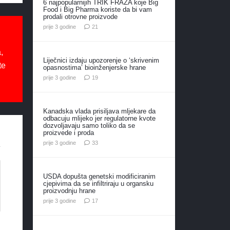
6 najpopularnijih TRIK FRAZA koje Big
Food i Big Pharma koriste da bi vam
prodali otrovne proizvode
komentar
prije 3 godine
21
,
Liječnici izdaju upozorenje o ‘skrivenim
te
opasnostima’ bioinženjerske hrane
komentara
prije 3 godine
19
Kanadska vlada prisiljava mljekare da
odbacuju mlijeko jer regulatorne kvote
dozvoljavaju samo toliko da se
proizvede i proda
komentara
prije 3 godine
33
USDA dopušta genetski modificiranim
cjepivima da se infiltriraju u organsku
proizvodnju hrane
komentara
prije 3 godine
17