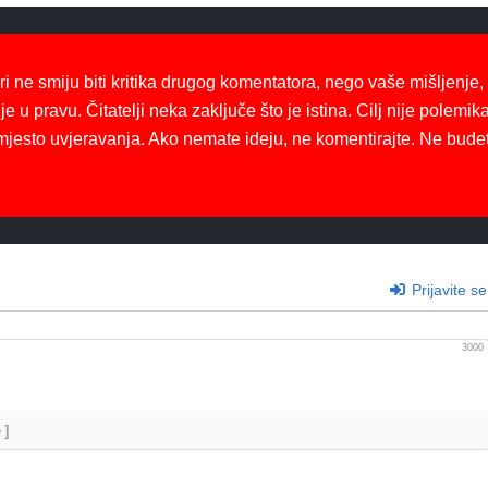
ri ne smiju biti kritika drugog komentatora, nego vaše mišljenje,
je u pravu. Čitatelji neka zaključe što je istina. Cilj nije polemika
mjesto uvjeravanja. Ako nemate ideju, ne komentirajte. Ne bude
Prijavite se
3000
+]