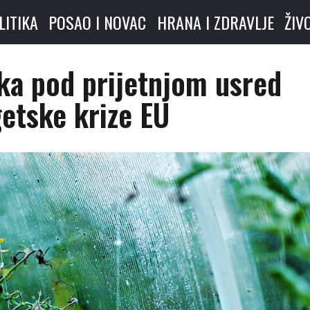
LITIKA
POSAO I NOVAC
HRANA I ZDRAVLJE
ŽIV
ika pod prijetnjom usred
etske krize EU