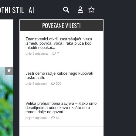
OTNI STIL
AI
POVEZANE VIJESTI
Znanstvenici otkrili zastrašujuću vezu
između povrća, voća i raka pluća kod
mladih nepušača
komentara
prije 3 mjeseca
7
Jesti ćemo radije kukce nego kupovati
rusku naftu
komentara
prije 6 mjeseci
300
Velika prehrambena zavjera – Kako smo
desetljećima učeni krivo i zašto se o
tome i dalje ne govori
komentara
prije 6 mjeseci
64