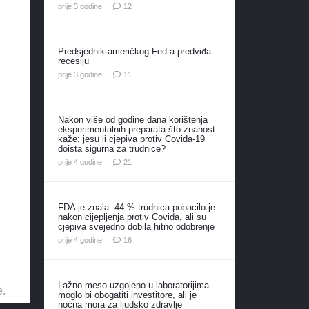
komentara
prije 3 godine
12
Predsjednik američkog Fed-a predviđa
recesiju
komentara
prije 3 godine
11
Nakon više od godine dana korištenja
eksperimentalnih preparata što znanost
kaže: jesu li cjepiva protiv Covida-19
doista sigurna za trudnice?
komentar
prije 4 godine
21
FDA je znala: 44 % trudnica pobacilo je
nakon cijepljenja protiv Covida, ali su
cjepiva svejedno dobila hitno odobrenje
komentara
prije 4 godine
16
Lažno meso uzgojeno u laboratorijima
e.
moglo bi obogatiti investitore, ali je
noćna mora za ljudsko zdravlje