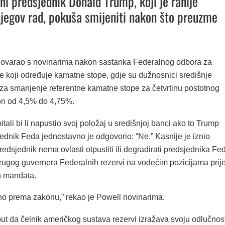
ni predsjednik Donald Trump, koji je ranije
 njegov rad, pokuša smijeniti nakon što preuzme
govarao s novinarima nakon sastanka Federalnog odbora za
te koji određuje kamatne stope, gdje su dužnosnici središnje
 za smanjenje referentne kamatne stope za četvrtinu postotnog
on od 4,5% do 4,75%.
tali bi li napustio svoj položaj u središnjoj banci ako to Trump
jednik Feda jednostavno je odgovorio: “Ne.” Kasnije je iznio
redsjednik nema ovlasti otpustiti ili degradirati predsjednika Fe
 drugog guvernera Federalnih rezervi na vodećim pozicijama prij
ih mandata.
no prema zakonu,” rekao je Powell novinarima.
put da čelnik američkog sustava rezervi izražava svoju odlučnos