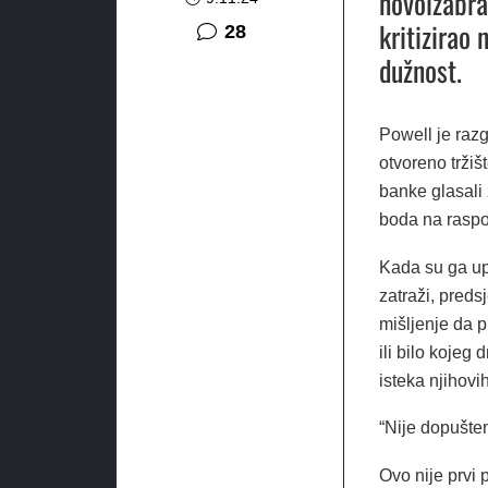
novoizabra
kritizirao
komentara
28
dužnost.
Powell je raz
otvoreno tržiš
banke glasali
boda na rasp
Kada su ga upi
zatraži, preds
mišljenje da p
ili bilo kojeg
isteka njihov
“Nije dopušte
Ovo nije prvi 