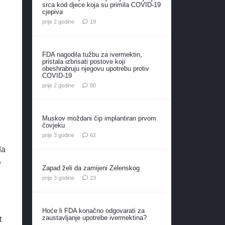
srca kod djece koja su primila COVID-19
cjepiva
komentara
prije 2 godine
19
FDA nagodila tužbu za ivermektin,
pristala izbrisati postove koji
obeshrabruju njegovu upotrebu protiv
COVID-19
komentara
prije 2 godine
80
Muskov moždani čip implantiran prvom
čovjeku
komentara
prije 3 godine
62
da
e
Zapad želi da zamijeni Zelenskog
komentara
prije 3 godine
23
Hoće li FDA konačno odgovarati za
zaustavljanje upotrebe ivermektina?
t