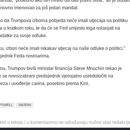
andat, “posebno ako bih mislio da radi pravu stvar,” ali je dodao
onovno imenovao za još jedan mandat.
ao da Trumpova izborna pobjeda neće imati utjecaja na politiku
 u kratkom roku, te da će se Fed umjesto toga oslanjati na
datke za svoje odluke.
u, izbori neće imati nikakav utjecaj na naše odluke o politici,”
sjednik Feda novinarima.
, Trumpov bivši ministar financija Steve Mnuchin rekao je
se novoizabrani predsjednik vjerojatno usredotočiti na
eza i uvođenje carina, posebno prema Kini.
POWELL
SMJENA
eni u tekstu i u komentarima ne odražavaju nužno stav redakcij