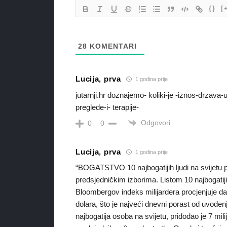
{}
[
28
KOMENTARI
Lucija, prva
1 godina prije
jutarnji.hr doznajemo- koliki-je -iznos-drzava-
preglede-i- terapije-
Odgovori
0
0
Lucija, prva
1 godina prije
“BOGATSTVO 10 najbogatijih ljudi na svijetu
predsjedničkim izborima. Listom 10 najbogatijih
Bloombergov indeks milijardera procjenjuje da j
dolara, što je najveći dnevni porast od uvođe
najbogatija osoba na svijetu, pridodao je 7 mil