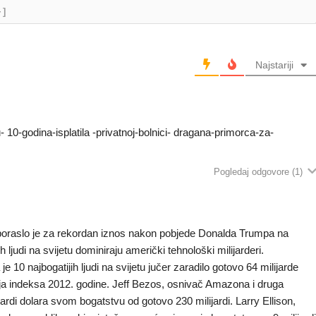
+]
Najstariji
u- 10-godina-isplatila -privatnoj-bolnici- dragana-primorca-za-
Pogledaj odgovore
(1)
 poraslo je za rekordan iznos nakon pobjede Donalda Trumpa na
 ljudi na svijetu dominiraju američki tehnološki milijarderi.
e 10 najbogatijih ljudi na svijetu jučer zaradilo gotovo 64 milijarde
nja indeksa 2012. godine. Jeff Bezos, osnivač Amazona i druga
ijardi dolara svom bogatstvu od gotovo 230 milijardi. Larry Ellison,