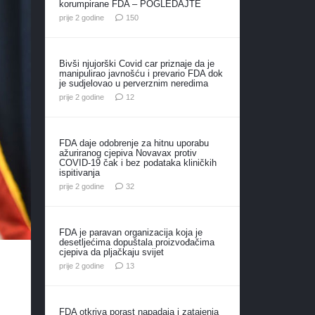
korumpirane FDA – POGLEDAJTE
komentara
prije 2 godine
150
Bivši njujorški Covid car priznaje da je
manipulirao javnošću i prevario FDA dok
je sudjelovao u perverznim neredima
komentara
prije 2 godine
12
FDA daje odobrenje za hitnu uporabu
ažuriranog cjepiva Novavax protiv
COVID-19 čak i bez podataka kliničkih
ispitivanja
komentara
prije 2 godine
32
FDA je paravan organizacija koja je
desetljećima dopuštala proizvođačima
cjepiva da pljačkaju svijet
komentara
prije 2 godine
13
FDA otkriva porast napadaja i zatajenja