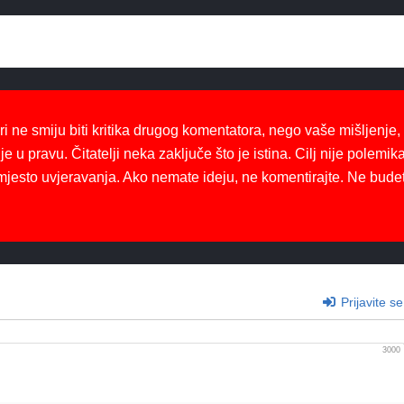
ri ne smiju biti kritika drugog komentatora, nego vaše mišljenje,
je u pravu. Čitatelji neka zaključe što je istina. Cilj nije polemika
mjesto uvjeravanja. Ako nemate ideju, ne komentirajte. Ne bude
Prijavite se
3000