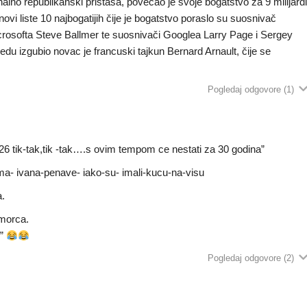
nalno republikanski pristaša, povećao je svoje bogatstvo za 9 milijard
novi liste 10 najbogatijih čije je bogatstvo poraslo su suosnivač
Microsofta Steve Ballmer te suosnivači Googlea Larry Page i Sergey
ijedu izgubio novac je francuski tajkun Bernard Arnault, čije se
Pogledaj odgovore
(1)
426 tik-tak,tik -tak….s ovim tempom ce nestati za 30 godina”
jima- ivana-penave- iako-su- imali-kucu-na-visu
a.
imorca.
u”
Pogledaj odgovore
(2)