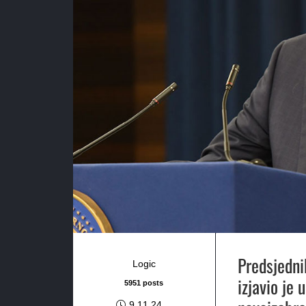
Predsjedni
Logic
izjavio je 
5951 posts
9.11.24