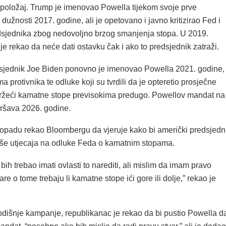
 položaj. Trump je imenovao Powella tijekom svoje prve
dužnosti 2017. godine, ali je opetovano i javno kritizirao Fed i
sjednika zbog nedovoljno brzog smanjenja stopa. U 2019.
je rekao da neće dati ostavku čak i ako to predsjednik zatraži.
sjednik Joe Biden ponovno je imenovao Powella 2021. godine,
ma protivnika te odluke koji su tvrdili da je opteretio prosječne
žeći kamatne stope previsokima predugo. Powellov mandat na
ršava 2026. godine.
stopadu rekao Bloombergu da vjeruje kako bi američki predsjedn
više utjecaja na odluke Feda o kamatnim stopama.
bih trebao imati ovlasti to narediti, ali mislim da imam pravo
re o tome trebaju li kamatne stope ići gore ili dolje,” rekao je
dišnje kampanje, republikanac je rekao da bi pustio Powella d