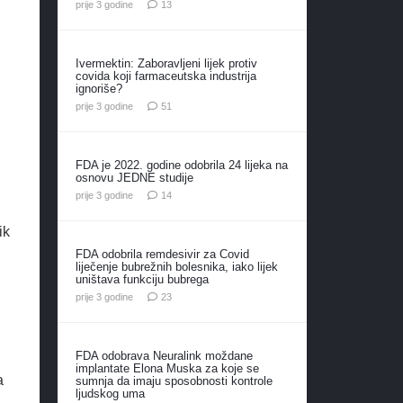
komentara
prije 3 godine
13
Ivermektin: Zaboravljeni lijek protiv
covida koji farmaceutska industrija
ignoriše?
komentar
prije 3 godine
51
FDA je 2022. godine odobrila 24 lijeka na
osnovu JEDNE studije
komentara
prije 3 godine
14
ik
FDA odobrila remdesivir za Covid
liječenje bubrežnih bolesnika, iako lijek
uništava funkciju bubrega
komentara
prije 3 godine
23
FDA odobrava Neuralink moždane
implantate Elona Muska za koje se
a
sumnja da imaju sposobnosti kontrole
ljudskog uma