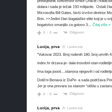
predsjednik softverske tvrtke Oracle i tradicio
dolara i sada je težak 193 milijarde. Ostali čla
Microsofta Bill Gates, bivši izvršni direktor 
Brin. >>Jedini član bogataške elite koji je u sr
bogatstvo smanjilo za gotovo 3
…
Čitaj više »
Odgovori
0
0
Lucija, prva
1 godina prije
“Vukovar 2023. Broj rodenih 180, broj umrlih 
index.hr drzava-je- dala-trosobni-stan-roditel
Ima toga joooš…stanova njegovih i od roditelj
Dotični Benava iz DuPe- a sada podržava Pr
Jer je ona prevara sa stanom “otišla u zastar
Odgovori
0
0
Lucija, prva
1 godina prije