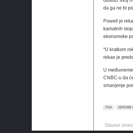
odsluži svoj m
da ga ne bi p
Powell je rek
kamatnih stopa
ekonomske po
“U kratkom rok
rekao je pred
U međuvremenu
CNBC-u da će 
smanjenje por
FDA
JEROME 
Stavovi iznes