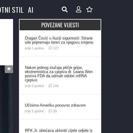
OTNI STIL
AI
POVEZANE VIJESTI
Dragan Čović u iluziji sigurnosti: Strane
sile pripremaju teren za njegovu smjenu
komentara
prije 1 godina
127
Nakon jednog slučaja ptičje gripe,
ekstremistica za cjepiva dr. Leana Wen
poziva FDA da odmah odobri mRNA
cjepivo
komentara
prije 2 godine
146
Učinimo Ameriku ponovno zdravom
komentara
prije 2 godine
39
RFK Jr. obećava ukloniti cijele odjele iz