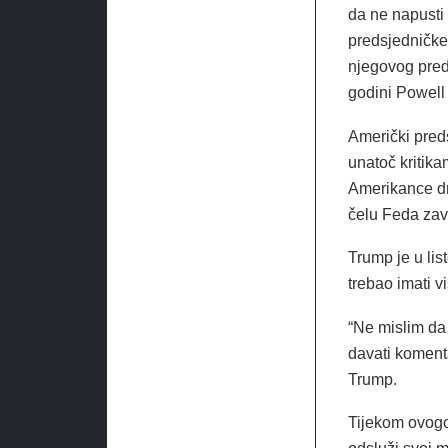
da ne napusti
predsjedničke 
njegovog pred
godini Powell 
Američki pred
unatoč kritika
Amerikance dr
čelu Feda zav
Trump je u li
trebao imati 
“Ne mislim da 
davati komenta
Trump.
Tijekom ovogo