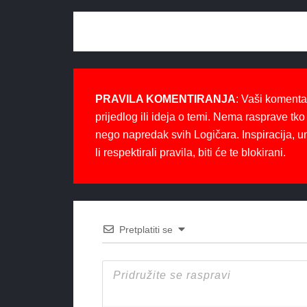
PRAVILA KOMENTIRANJA
: Vaši komenta
prijedlog ili ideja o temi. Nema rasprave tko 
nego napredak svih Logičara. Inspiracija, u
li respektirali pravila, biti će te blokirani.
Pretplatiti se