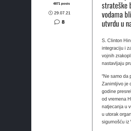
strateške 
4871 posts
vodama bli
29.07.21
utvrdu u na
komentara
8
S. Clinton Hin
integraciju i 
vojnih zrakopl
nastavljaju pr
“Ne samo da po
Zanimljivo je 
godine presrel
od vremena Hl
natjecanja u 
u utorak orga
sigurnošću iz