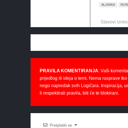
ALJASKA
RUSI
Stavovi iznes
PRAVILA KOMENTIRANJA
: Vaši komenta
prijedlog ili ideja o temi. Nema rasprave tko 
nego napredak svih Logičara. Inspiracija, u
li respektirali pravila, biti će te blokirani.
Pretplatiti se