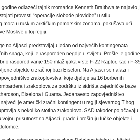
 godine odlazeći tajnik mornarice Kenneth Braithwaite najavio 
ojati provesti “operacije slobode plovidbe” u stilu
 mora u ruskim arktičkim pomorskim zonama, pokušavajući
ve Moskve u toj regiji.
e na Aljasci predstavljaju jedan od najvećih kontingenata
nih snaga, koji je raspoređen negdje u svijetu. Prošle je godine
rio raspoređivanje 150 mlažnjaka vrste F-22 Raptor, kao i F-3
ljene objekte u zračnoj bazi Eiselon. Na Aljasci se nalazi i
povjedništvo zrakoplovstva, koje djeluje sa 16 borbenih
ombardera i zrakoplova za podršku iz sidrišta zajedničke baze
hardson, Eiselona i Guama. Jedanaesto zapovjedništvo
najveći je američki zračni kontingent u regiji sjevernog Tihog
upravlja s nekoliko stotina zrakoplova. SAD također pojačavaju
vojnu prisutnost na Aljasci, grade i proširuju lučke objekte i
edolomce.