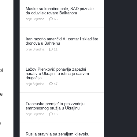
Maske su konačno pale, SAD priznale
da oduvijek rovare Balkanom
komentara
prije 3 tjedna
65
Iran razorio američki AI centar i skladište
dronova u Bahreinu
komentara
prije 3 tjedna
11
Lažov Plenković ponavlja zapadni
bi
narativ o Ukrajini, a istina je sasvim
drugačija
komentara
prije 3 tjedna
47
še
Francuska premješta proizvodnju
smrtonosnog oružja u Ukrajinu
komentara
prije 3 tjedna
16
e
Rusija sravnila sa zemljom kijevsku