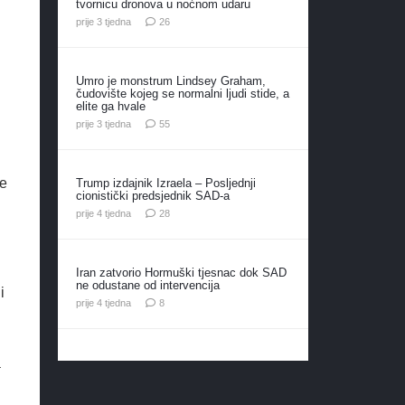
tvornicu dronova u noćnom udaru
komentara
prije 3 tjedna
26
Umro je monstrum Lindsey Graham,
čudovište kojeg se normalni ljudi stide, a
elite ga hvale
komentara
prije 3 tjedna
55
ve
Trump izdajnik Izraela – Posljednji
cionistički predsjednik SAD-a
komentara
prije 4 tjedna
28
Iran zatvorio Hormuški tjesnac dok SAD
ne odustane od intervencija
i
komentara
prije 4 tjedna
8
a