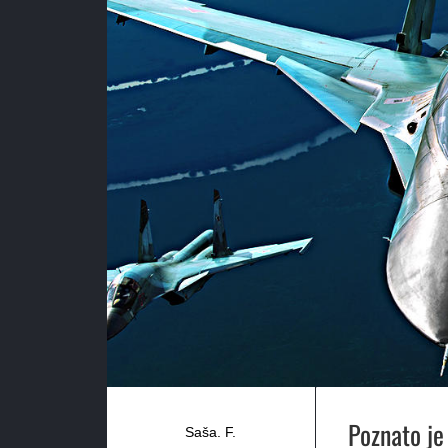
Poznato je
Saša. F.