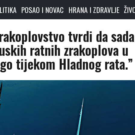
LITIKA
POSAO I NOVAC
HRANA I ZDRAVLJE
ŽIV
rakoplovstvo tvrdi da sada
uskih ratnih zrakoplova u
ego tijekom Hladnog rata.”