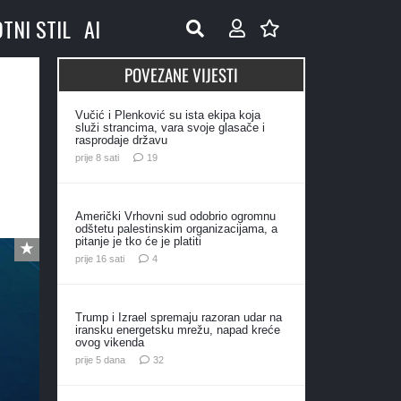
OTNI STIL
AI
POVEZANE VIJESTI
Vučić i Plenković su ista ekipa koja
služi strancima, vara svoje glasače i
rasprodaje državu
komentara
prije 8 sati
19
Američki Vrhovni sud odobrio ogromnu
odštetu palestinskim organizacijama, a
pitanje je tko će je platiti
komentara
prije 16 sati
4
Trump i Izrael spremaju razoran udar na
iransku energetsku mrežu, napad kreće
ovog vikenda
komentara
prije 5 dana
32