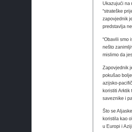
Ukazujući na n
“strateške prij
zapovjednik j
predstavlja ne
“Obavili smo i
nešto zanimlji
mislimo da jes
Zapovjednik j
pokušao bolje 
azijsko-pacifič
koristiti Arkt
saveznike i pa
Što se Aljaske 
koristila kao 
u Europi i Azi