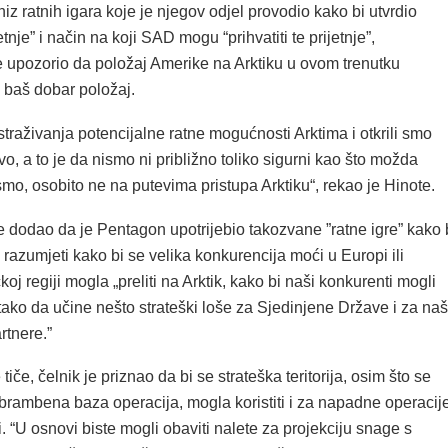
iz ratnih igara koje je njegov odjel provodio kako bi utvrdio
etnje” i način na koji SAD mogu “prihvatiti te prijetnje”,
e upozorio da položaj Amerike na Arktiku u ovom trenutku
 baš dobar položaj.
straživanja potencijalne ratne mogućnosti Arktima i otkrili smo
vo, a to je da nismo ni približno toliko sigurni kao što možda
mo, osobito ne na putevima pristupa Arktiku“, rekao je Hinote.
e dodao da je Pentagon upotrijebio takozvane ”ratne igre” kako 
razumjeti kako bi se velika konkurencija moći u Europi ili
koj regiji mogla „preliti na Arktik, kako bi naši konkurenti mogli
ik tako da učine nešto strateški loše za Sjedinjene Države i za na
rtnere.”
tiče, čelnik je priznao da bi se strateška teritorija, osim što se
obrambena baza operacija, mogla koristiti i za napadne operacij
ji. “U osnovi biste mogli obaviti nalete za projekciju snage s