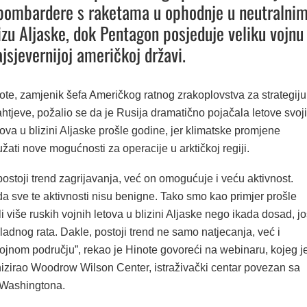
bombardere s raketama u ophodnje u neutralni
zu Aljaske, dok Pentagon posjeduje veliku vojnu
jsjevernijoj američkoj državi.
ote, zamjenik šefa Američkog ratnog zrakoplovstva za strategiju
zahtjeve, požalio se da je Rusija dramatično pojačala letove svoj
ova u blizini Aljaske prošle godine, jer klimatske promjene
užati nove mogućnosti za operacije u arktičkoj regiji.
stoji trend zagrijavanja, već on omogućuje i veću aktivnost.
da sve te aktivnosti nisu benigne. Tako smo kao primjer prošle
i više ruskih vojnih letova u blizini Aljaske nego ikada dosad, j
adnog rata. Dakle, postoji trend ne samo natjecanja, već i
vojnom području”, rekao je Hinote govoreći na webinaru, kojeg j
nizirao Woodrow Wilson Center, istraživački centar povezan sa
 Washingtona.