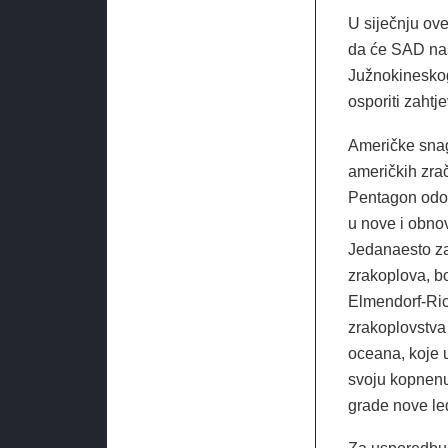
U siječnju ove
da će SAD nast
Južnokineskog
osporiti zahtje
Američke snag
američkih zrač
Pentagon odob
u nove i obnov
Jedanaesto za
zrakoplova, b
Elmendorf-Ric
zrakoplovstva 
oceana, koje 
svoju kopnenu 
grade nove l