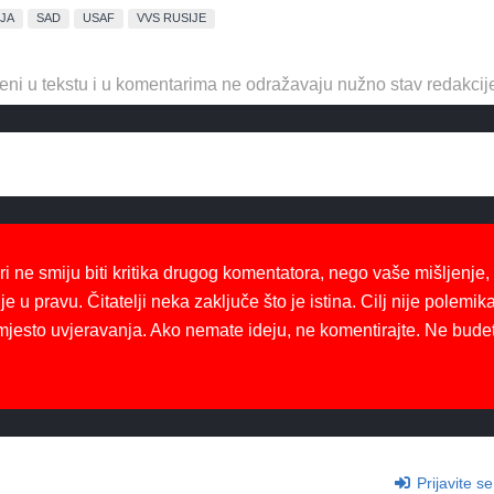
JA
SAD
USAF
VVS RUSIJE
eni u tekstu i u komentarima ne odražavaju nužno stav redakcij
ri ne smiju biti kritika drugog komentatora, nego vaše mišljenje,
je u pravu. Čitatelji neka zaključe što je istina. Cilj nije polemika
mjesto uvjeravanja. Ako nemate ideju, ne komentirajte. Ne bude
Prijavite se