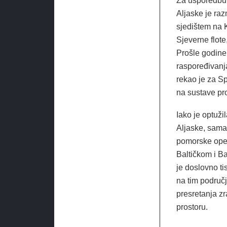
Za usporedbu,
Aljaske je ra
sjedištem na 
Sjeverne flot
Prošle godine
raspoređivanj
rekao je za S
na sustave pr
Iako je optuži
Aljaske, sama
pomorske opera
Baltičkom i B
je doslovno ti
na tim područj
presretanja z
prostoru.