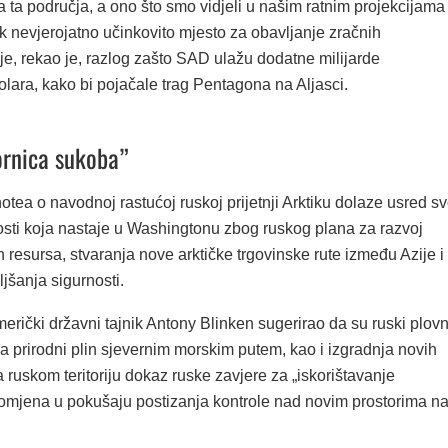
 ta područja, a ono što smo vidjeli u našim ratnim projekcijama
tik nevjerojatno učinkovito mjesto za obavljanje zračnih
 je, rekao je, razlog zašto SAD ulažu dodatne milijarde
lara, kako bi pojačale trag Pentagona na Aljasci.
rnica sukoba”
tea o navodnoj rastućoj ruskoj prijetnji Arktiku dolaze usred s
osti koja nastaje u Washingtonu zbog ruskog plana za razvoj
ih resursa, stvaranja nove arktičke trgovinske rute između Azije i
jšanja sigurnosti.
merički državni tajnik Antony Blinken sugerirao da su ruski plovn
a prirodni plin sjevernim morskim putem, kao i izgradnja novih
 ruskom teritoriju dokaz ruske zavjere za „iskorištavanje
promjena u pokušaju postizanja kontrole nad novim prostorima n