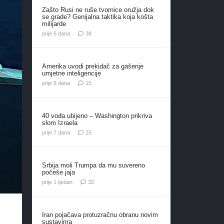
Zašto Rusi ne ruše tvornice oružja dok
se grade? Genijalna taktika koja košta
milijarde
komentara
prije 6 dana
38
Amerika uvodi prekidač za gašenje
umjetne inteligencije
komentara
prije 6 dana
15
40 vođa ubijeno – Washington prikriva
slom Izraela
komentara
prije 7 dana
15
Srbija moli Trumpa da mu suvereno
počeše jaja
komentara
prije 1 tjedan
32
Iran pojačava protuzračnu obranu novim
sustavima