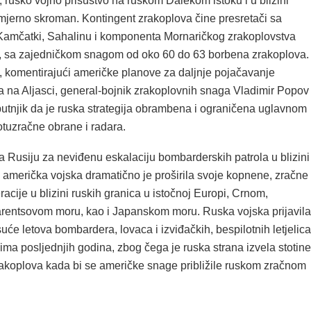
 rusko vojno prisustvo na ruskom Dalekom istoku i u blizini
zmjerno skroman. Kontingent zrakoplova čine presretači sa
Kamčatki, Sahalinu i komponenta Mornaričkog zrakoplovstva
e, sa zajedničkom snagom od oko 60 do 63 borbena zrakoplova.
, komentirajući američke planove za daljnje pojačavanje
a na Aljasci, general-bojnik zrakoplovnih snaga Vladimir Popov
putnjik da je ruska strategija obrambena i ograničena uglavnom
otuzračne obrane i radara.
la Rusiju za neviđenu eskalaciju bombarderskih patrola u blizini
 američka vojska dramatično je proširila svoje kopnene, zračne 
cije u blizini ruskih granica u istočnoj Europi, Crnom,
arentsovom moru, kao i Japanskom moru. Ruska vojska prijavila
suće letova bombardera, lovaca i izviđačkih, bespilotnih letjelica
ima posljednjih godina, zbog čega je ruska strana izvela stotine
rakoplova kada bi se američke snage približile ruskom zračnom