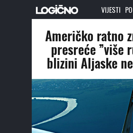
VIJESTI
PO
Američko ratno z
presreće ”više r
blizini Aljaske n