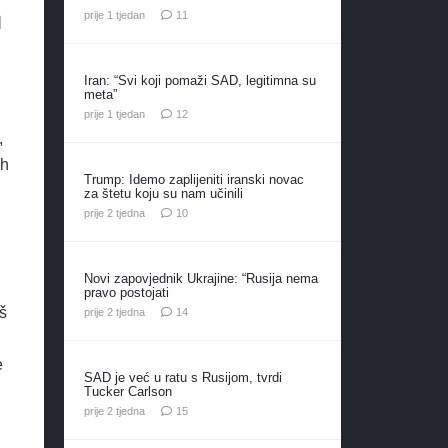
m
komentara
prije 1 tjedan
11
Iran: “Svi koji pomaži SAD, legitimna su
meta”
komentara
prije 1 tjedan
12
,
ih
Trump: Idemo zaplijeniti iranski novac
za štetu koju su nam učinili
komentara
prije 2 tjedna
10
Novi zapovjednik Ukrajine: “Rusija nema
pravo postojati
oš
komentara
prije 2 tjedna
14
e
SAD je već u ratu s Rusijom, tvrdi
Tucker Carlson
komentara
prije 2 tjedna
15