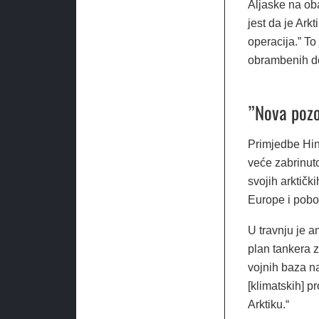
Aljaske na oba
jest da je Ark
operacija.” To
obrambenih do
”Nova pozo
Primjedbe Hino
veće zabrinut
svojih arktičk
Europe i pobol
U travnju je a
plan tankera z
vojnih baza na
[klimatskih] 
Arktiku.“