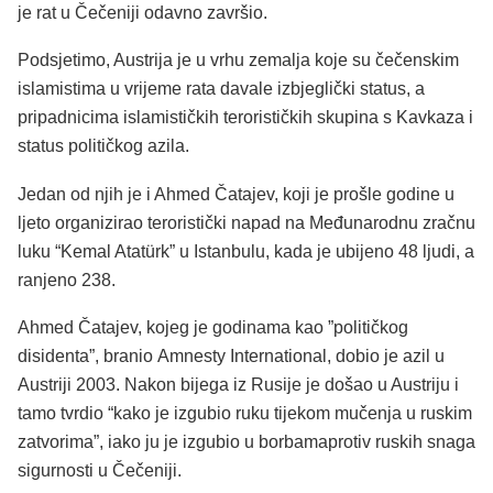
je rat u Čečeniji odavno završio.
Podsjetimo, Austrija je u vrhu zemalja koje su čečenskim
islamistima u vrijeme rata davale izbjeglički status, a
pripadnicima islamističkih terorističkih skupina s Kavkaza i
status političkog azila.
Jedan od njih je i Ahmed Čatajev, koji je prošle godine u
ljeto organizirao teroristički napad na Međunarodnu zračnu
luku “Kemal Atatürk” u Istanbulu, kada je ubijeno 48 ljudi, a
ranjeno 238.
Ahmed Čatajev, kojeg je godinama kao ”političkog
disidenta”, branio Amnesty International, dobio je azil u
Austriji 2003. Nakon bijega iz Rusije je došao u Austriju i
tamo tvrdio “kako je izgubio ruku tijekom mučenja u ruskim
zatvorima”, iako ju je izgubio u borbamaprotiv ruskih snaga
sigurnosti u Čečeniji.