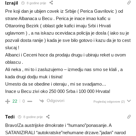
Izrajil
8 godine prije
Pre koji dan je ubijen covek iz Srbije ( Perica Gavrilovic ) od
strane Albanaca u Becu . Perica je inace imao kafic u
Ottaroring Bezirk ( oblast gde kafici imaju Srbi i Hrvati
uglavnom ) , a na iskazu ocevidaca policija je dosla ( iako su je
pozvali dosta ranije ) kada je sve bilo gotovo i kazu da je to cest
slucaj !
Albanci i Ceceni hoce da prodaju drugu i ubiraju reket u ovom
oblascu .
Ali neka , mi to i zasluzujemo – izmedju nas smo se klali , a
kada drugi dodju muk i tisina!
Umesto da se obedine i oteraju , mi se svadjamo…
Inace u Becu zivi oko 250 000 Srba i 100 000 Hrvata!
Odgovori
22
0
Pogledaj odgovore
(2)
Tedi
8 godine prije
Bravo!Za austrijske dmokrate i “humano”ponasanje. A
SATANIZIRALI “autokratske”nehumane drzave.”jadan” narod