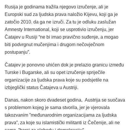
Rusija je godinama tražila njegovo izručenje, ali je
Europski sud za ljudska prava naložio Kijevu, koji ga je
zatočio 2010. da ga ne izruči. Za tu je odluku zaslužan
Amnesty International, koji se usprotivio izručenju, jer
Čatajev u Rusiji “ne bi imao pravično suđenje, a mogao
biti podvrgnut mučenjima i drugom nečovječnom
postupanju”.
Čatajev je ponovno uhićen dok je prelazio granicu između
Turske i Bugarske, ali su opet izručenje spriječile
organizacije za ljudska prava koje su podsjetile na
izbjeglički status Čatajeva u Austriji.
Danas, nakon skoro dvadeset godina, Austrija se suočava
s problemom kojeg je sama stvorila, jer je vjerovala
takozvanim ”međunarodnim organizacijama za ljudska
prava”, za koje su islamistički militanti iz Čečenije, ali ne