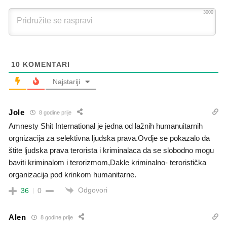
3000
10
KOMENTARI
Najstariji
Jole
8 godine prije
Amnesty Shit International je jedna od lažnih humanuitarnih
orgnizacija za selektivna ljudska prava.Ovdje se pokazalo da
štite ljudska prava terorista i kriminalaca da se slobodno mogu
baviti kriminalom i terorizmom,Dakle kriminalno- teroristička
organizacija pod krinkom humanitarne.
Odgovori
36
0
Alen
8 godine prije