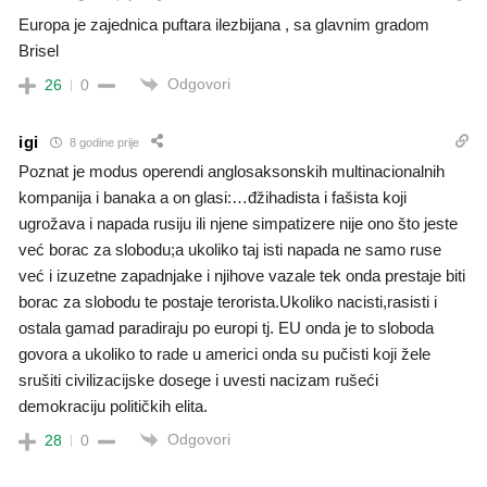
Europa je zajednica puftara ilezbijana , sa glavnim gradom
Brisel
Odgovori
26
0
igi
8 godine prije
Poznat je modus operendi anglosaksonskih multinacionalnih
kompanija i banaka a on glasi:…đžihadista i fašista koji
ugrožava i napada rusiju ili njene simpatizere nije ono što jeste
već borac za slobodu;a ukoliko taj isti napada ne samo ruse
već i izuzetne zapadnjake i njihove vazale tek onda prestaje biti
borac za slobodu te postaje terorista.Ukoliko nacisti,rasisti i
ostala gamad paradiraju po europi tj. EU onda je to sloboda
govora a ukoliko to rade u americi onda su pučisti koji žele
srušiti civilizacijske dosege i uvesti nacizam rušeći
demokraciju političkih elita.
Odgovori
28
0