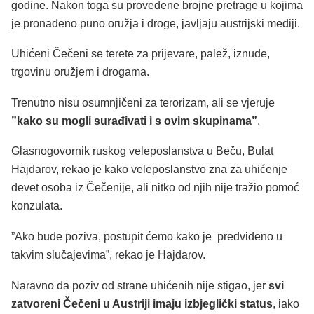
godine. Nakon toga su provedene brojne pretrage u kojima
je pronađeno puno oružja i droge, javljaju austrijski mediji.
Uhićeni Čečeni se terete za prijevare, palež, iznude,
trgovinu oružjem i drogama.
Trenutno nisu osumnjičeni za terorizam, ali se vjeruje
”kako su mogli surađivati i s ovim skupinama”
.
Glasnogovornik ruskog veleposlanstva u Beču, Bulat
Hajdarov, rekao je kako veleposlanstvo zna za uhićenje
devet osoba iz Čečenije, ali nitko od njih nije tražio pomoć
konzulata.
”Ako bude poziva, postupit ćemo kako je predviđeno u
takvim slučajevima”, rekao je Hajdarov.
Naravno da poziv od strane uhićenih nije stigao, jer
svi
zatvoreni Čečeni u Austriji imaju izbjeglički status
, iako