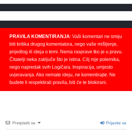
PRAVILA KOMENTIRANJA
: Vaši komentari ne smiju
biti kritika drugog komentatora, nego vaše mišljenje,
prijedlog ili ideja o temi. Nema rasprave tko je u pravu.
Čitatelji neka zaključe što je istina. Cilj nije polemika,
nego napredak svih Logičara. Inspiracija, umjesto
uvjeravanja. Ako nemate ideju, ne komentirajte. Ne
budete li respektirali pravila, biti će te blokirani.
Pretplatiti se
Prijavite se