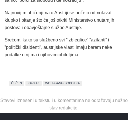
samo, ”borci za slobodu i demokraciju”.
Najnovijim uhićenjima u Austriji se počelo odmotavati
klupko i pitanje što će još otkriti Ministarstvo unutarnjih
poslova i obavještajne službe Austrije.
Srećom, kako su službeno svi ”izbjeglice” ”azilanti” i
”politički disidenti”, austrijske vlasti imaju barem neke
podatke o njima i njihovim obiteljima.
ČEČEN
KAVKAZ
WOLFGANG SOBOTKA
Stavovi izneseni u tekstu i u komentarima ne odražavaju nužno
stav redakcije.