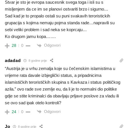
Stvar je sto je evropa saucesnik svega toga i isli su s
misljenjem da ce im se planovi ostvariti brzo i sigurno…
Sad kad je to propalo ostali su puni svakavih teroristickih
grupacija s kojima nemaju pojma standa rade…napravili su
sebi veliki problem i sad neka se koprcaju…
Ko drugom jamu kopa…….
Odgovori
28
0
adadad
8 godine prije
“Austrija je u vrhu zemalja koje su čečenskim islamistima u
vrijeme rata davale izbjeglički status, a pripadnicima
islamističkih terorističkih skupina s Kavkaza i status političkog
azila.” ovo rade sve zemlje eu, da li je to normalni dio politike
gdje se stite kriminalci da obavljaju prljave poslove za vladu ili
se ovo sad ipak otelo kontroli?
Odgovori
24
0
Jo
8 godine prije