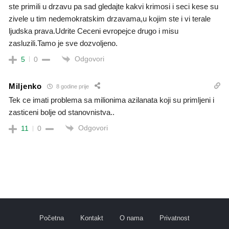
ste primili u drzavu pa sad gledajte kakvi krimosi i seci kese su
zivele u tim nedemokratskim drzavama,u kojim ste i vi terale
ljudska prava.Udrite Ceceni evropejce drugo i misu
zasluzili.Tamo je sve dozvoljeno.
Odgovori
5
0
Miljenko
8 godine prije
Tek ce imati problema sa milionima azilanata koji su primljeni i
zasticeni bolje od stanovnistva..
Odgovori
11
0
Početna
Kontakt
O nama
Privatnost