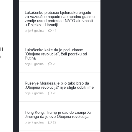
Lukašenko prebacio bjelorusku brigadu
za vazdušne napade na zapadnu granicu
zemlje usred protesta i NATO aktivnosti
u Poljskoj i Litvaniji
komentara
prije 6 godina
44
 i
Lukašenko kaže da je pod udarom
”Obojene revolucije”, želi podršku od
.
Putina
komentara
prije 6 godina
25
Rušenje Moralesa je bilo tako brzo da
„Obojena revolucija“ nije stigla dobiti ime
komentara
prije 7 godina
78
Hong Kong: Trump je dao do znanja Xi
Jinpingu da je ovo Obojena revolucija
komentara
prije 7 godina
19