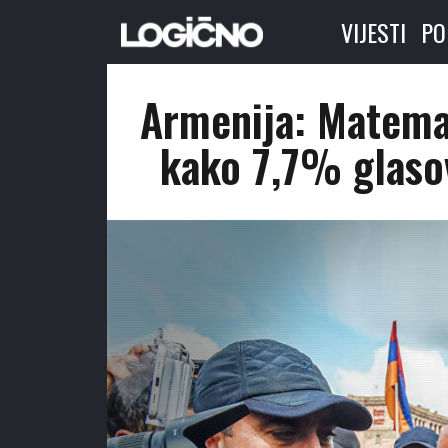
VIJESTI
PO
Armenija: Matemat
kako 7,7% glasov