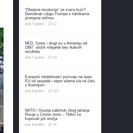
“Obojena revolucija” se vraća kući?
Demokrati ciljaju Trumpa s taktikama
promjene režima
komentara
prije 7 godina
12
NED, Soros i drugi su u Armeniju od
1997. uložili milijarde bez ikakvih
rezultata
komentara
prije 7 godina
24
Europski intelektualci pozivaju na spas
EU od raspada i otpor silama zla na čelu
s Kremljom
komentara
prije 8 godina
123
NATO i Gruzija zabrinuti zbog jačanja
Rusije u Crnom moru – Tbilisi će
kupovati još oružja
komentara
prije 8 godina
35