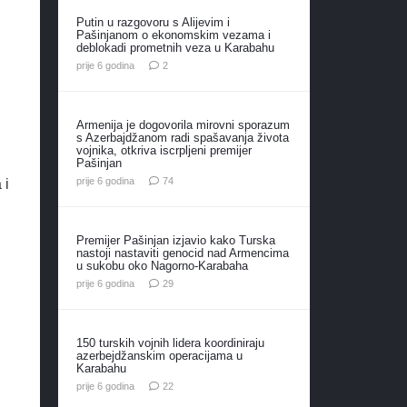
Putin u razgovoru s Alijevim i
Pašinjanom o ekonomskim vezama i
deblokadi prometnih veza u Karabahu
komentara
prije 6 godina
2
Armenija je dogovorila mirovni sporazum
s Azerbajdžanom radi spašavanja života
vojnika, otkriva iscrpljeni premijer
Pašinjan
komentara
prije 6 godina
74
 i
Premijer Pašinjan izjavio kako Turska
nastoji nastaviti genocid nad Armencima
u sukobu oko Nagorno-Karabaha
komentara
prije 6 godina
29
150 turskih vojnih lidera koordiniraju
azerbejdžanskim operacijama u
Karabahu
komentara
prije 6 godina
22