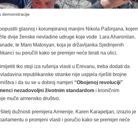
 demonstracije
popustili glasnoj i korumpiranoj manjini Nikola Pašinjana, koje
ile dvije ženske nevladine udruge koje vode Lara Aharonilan,
anade, te Maro Matosyan, koja je državljanka Sjedinjenih
ikanci su poručili kako se premijer neće birati na ulici.
imijetiti tko stoji iza rušenja vlasti u Erevanu, treba dodati da
ladavina republikanske stranke nije uspjela riješiti brojne
ništva i da su se u dobroj namjeri
“Obojenoj revoluciji”
Armenci nezadovoljni životnim standardom
i kroničnim
oje muče armensko društvo.
ršitelj dužnosti premijera Armenije, Karen Karapetjan, izrazio je
parlamentu o promjeni vlasti i poručio kako se premijer neće