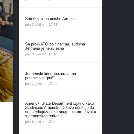
Sorošev pijun uništio Armeniju
komentara
prije 3 godine
63
Sa pro-NATO političarima, sudbina
Jermena je neizvjesna
komentara
prije 3 godine
18
Jermenski lider upozorava na
potencijalni “puč”
komentara
prije 3 godine
22
Američki State Department izjavio kako
Sjedinjene Američke Države očekuju da
se azerbajdžanske snage uskoro povuku
s armenskog teritorija
komentara
prije 5 godina
6