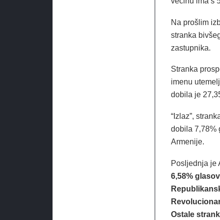
većinu ima s 5
Na prošlim iz
stranka bivše
zastupnika.
Stranka prosp
imenu utemelji
dobila je 27,3
“Izlaz”, stran
dobila 7,78% 
Armenije.
Posljednja je
6,58% glasova
Republikansk
Revolucionar
Ostale strank