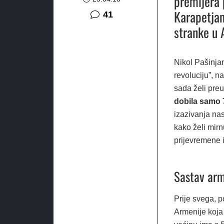
premijera 
Karapetjan
komentar
41
stranke u 
Nikol Pašinjan
revoluciju”, n
sada želi preu
dobila samo 
izazivanja nas
kako želi mirn
prijevremene 
Sastav ar
Prije svega, 
Armenije koja 