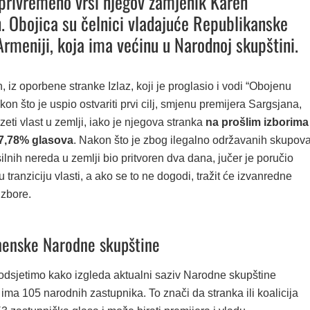
privremeno vrši njegov zamjenik Karen
. Obojica su čelnici vladajuće Republikanske
Armeniji, koja ima većinu u Narodnoj skupštini.
, iz oporbene stranke Izlaz, koji je proglasio i vodi “Obojenu
akon što je uspio ostvariti prvi cilj, smjenu premijera Sargsjana,
zeti vlast u zemlji, iako je njegova stranka
na prošlim izborima
7,78% glasova
. Nakon što je zbog ilegalno održavanih skupova
ilnih nereda u zemlji bio pritvoren dva dana, jučer je poručio
u tranziciju vlasti, a ako se to ne dogodi, tražit će izvanredne
izbore.
menske Narodne skupštine
podsjetimo kako izgleda aktualni saziv Narodne skupštine
ima 105 narodnih zastupnika. To znači da stranka ili koalicija