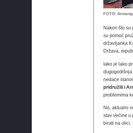
FOTO: Armenija
Nakon što su 
su pomoć pruž
državljanka K
Država, republ
Iako je lako pr
dugogodišnja v
nedaće stanov
pridružili i 
problemima k
No, aktualni v
stav većine u 
birati na ulici.