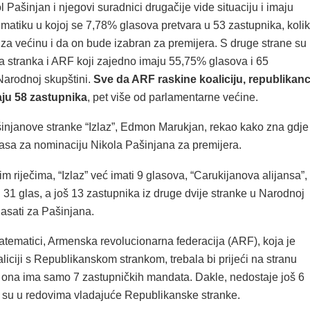
 Pašinjan i njegovi suradnici drugačije vide situaciju i imaju
atiku u kojoj se 7,78% glasova pretvara u 53 zastupnika, koli
 za većinu i da on bude izabran za premijera. S druge strane su
 stranka i ARF koji zajedno imaju 55,75% glasova i 65
Narodnoj skupštini.
Sve da ARF raskine koaliciju, republikanc
aju 58 zastupnika
, pet više od parlamentarne većine.
injanove stranke “Izlaz”, Edmon Marukjan, rekao kako zna gdje
glasa za nominaciju Nikola Pašinjana za premijera.
 riječima, “Izlaz” već imati 9 glasova, “Carukijanova alijansa”,
j 31 glas, a još 13 zastupnika iz druge dvije stranke u Narodnoj
lasati za Pašinjana.
tematici, Armenska revolucionarna federacija (ARF), koja je
liciji s Republikanskom strankom, trebala bi prijeći na stranu
i ona ima samo 7 zastupničkih mandata. Dakle, nedostaje još 6
i su u redovima vladajuće Republikanske stranke.