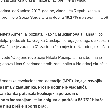
3 zastupnička glasa i može birati premijera i vladu.
borima, održanima 2017. godine, vladajuća Republikanska
g premijera Serža Sargsjana je dobila
49,17% glasova
i ima 58
eriteta Armenija, poznata i kao
“Carukijanova alijansa”
, po
telja, poduzetnika Gagika Carukijan, druga je snaga u skupštini
5%, čime je zaradila 31 zastupničko mjesto u Narodnoj skupštini
ka vođe “Obojene revolucije Nikola Pašinjana, na izborima je
glasova i ima 9 parlamentarnih zastupnika u Narodnoj skupštini
 Armenska revolucionarna federacija (ARF)
, koja je osvojila
 i ima 7 zastupnika. Prošle godine je vladajuća
a stranka potpisala koalicijski sporazum s
nom federacijom i tako osigurala podršku 55,75% birača.
e nisu prešle izborni prag.