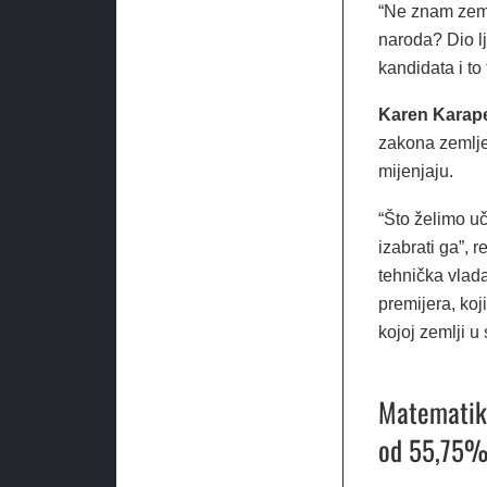
“Ne znam zemlj
naroda? Dio lj
kandidata i to
Karen Karape
zakona zemlje.
mijenjaju.
“Što želimo uč
izabrati ga”, r
tehnička vlada
premijera, koj
kojoj zemlji 
Matematika
od 55,75