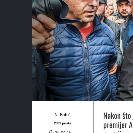
Nakon što 
N. Babić
premijer A
2333 posts
25.04.18