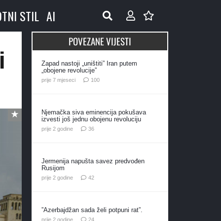
OTNI STIL
AI
POVEZANE VIJESTI
i
Zapad nastoji „uništiti” Iran putem
„obojene revolucije”
komentara
prije 7 mjeseci
100
Njemačka siva eminencija pokušava
izvesti još jednu obojenu revoluciju
komentara
prije 2 godine
36
Jermenija napušta savez predvođen
Rusijom
komentara
prije 2 godine
42
”Azerbajdžan sada želi potpuni rat”.
komentara
prije 2 godine
24