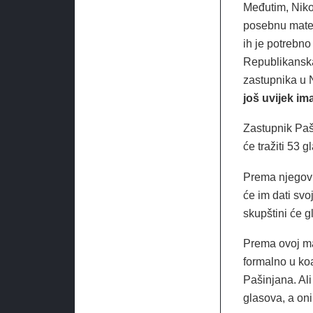
Međutim, Nikol
posebnu matem
ih je potrebno
Republikanska
zastupnika u 
još uvijek im
Zastupnik Paš
će tražiti 53 
Prema njegovim
će im dati svo
skupštini će g
Prema ovoj ma
formalno u koa
Pašinjana. Al
glasova, a on