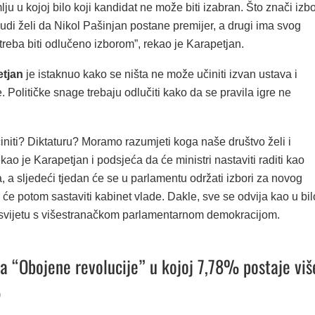
u u kojoj bilo koji kandidat ne može biti izabran. Što znači izbo
udi želi da Nikol Pašinjan postane premijer, a drugi ima svog
 treba biti odlučeno izborom”, rekao je Karapetjan.
tjan
je istaknuo kako se ništa ne može učiniti izvan ustava i
 Političke snage trebaju odlučiti kako da se pravila igre ne
initi? Diktaturu? Moramo razumjeti koga naše društvo želi i
ekao je Karapetjan i podsjeća da će ministri nastaviti raditi kao
, a sljedeći tjedan će se u parlamentu održati izbori za novog
i će potom sastaviti kabinet vlade. Dakle, sve se odvija kao u bil
u svijetu s višestranačkom parlamentarnom demokracijom.
 “Obojene revolucije” u kojoj 7,78% postaje viš
%