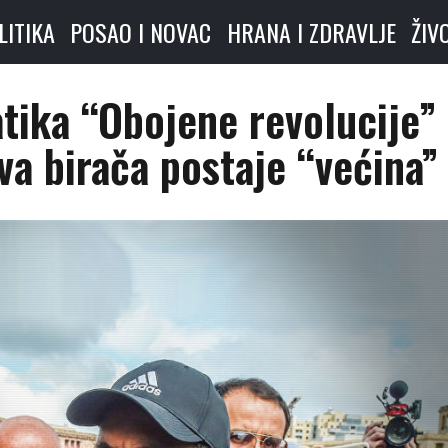
LITIKA
POSAO I NOVAC
HRANA I ZDRAVLJE
ŽIV
ika “Obojene revolucije” 
a birača postaje “većina”