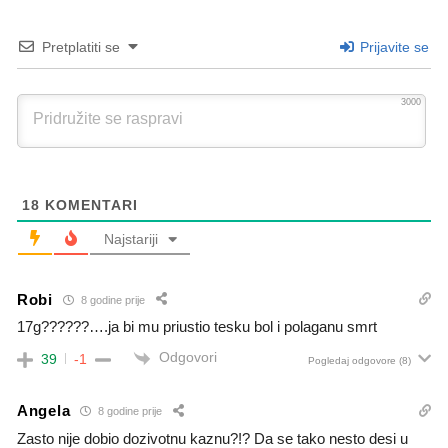
Pretplatiti se
Prijavite se
3000
18
KOMENTARI
Najstariji
Robi
8 godine prije
17g??????….ja bi mu priustio tesku bol i polaganu smrt
Odgovori
39
-1
Pogledaj odgovore
(8)
Angela
8 godine prije
Zasto nije dobio dozivotnu kaznu?!? Da se tako nesto desi u