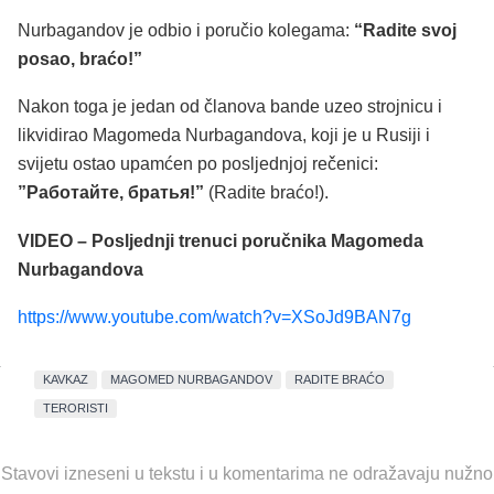
Nurbagandov je odbio i poručio kolegama:
“Radite svoj
posao, braćo!”
Nakon toga je jedan od članova bande uzeo strojnicu i
likvidirao Magomeda Nurbagandova, koji je u Rusiji i
svijetu ostao upamćen po posljednjoj rečenici:
”Работайте, братья!”
(Radite braćo!).
VIDEO – Posljednji trenuci poručnika
Magomeda
Nurbagandova
https://www.youtube.com/watch?v=XSoJd9BAN7g
KAVKAZ
MAGOMED NURBAGANDOV
RADITE BRAĆO
TERORISTI
Stavovi izneseni u tekstu i u komentarima ne odražavaju nužno