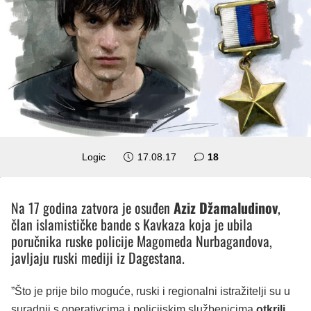
komentara
Logic
17.08.17
18
Na 17 godina zatvora je osuđen
Aziz Džamaludinov
,
član islamističke bande s Kavkaza koja je ubila
poručnika ruske policije Magomeda Nurbagandova,
javljaju ruski mediji iz Dagestana.
”Što je prije bilo moguće, ruski i regionalni istražitelji su u
suradnji s operativcima i policijskim službenicima
otkrili