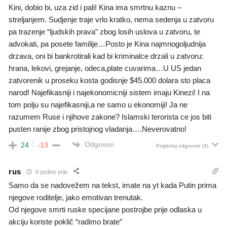
Kini, dobio bi, uza zid i pali! Kina ima smrtnu kaznu –
streljanjem. Sudjenje traje vrlo kratko, nema sedenja u zatvoru
pa trazenje “ljudskih prava” zbog losih uslova u zatvoru, te
advokati, pa posete familije…Posto je Kina najmnogoljudnija
drzava, oni bi bankrotirali kad bi kriminalce drzali u zatvoru:
hrana, lekovi, grejanje, odeca,plate cuvarima…U US jedan
zatvorenik u proseku kosta godisnje $45.000 dolara sto placa
narod! Najefikasniji i najekonomicniji sistem imaju Kinezi! I na
tom polju su najefikasniji,a ne samo u ekonomiji! Ja ne
razumem Ruse i njihove zakone? Islamski terorista ce jos biti
pusten ranije zbog pristojnog vladanja….Neverovatno!
Odgovori
24
-13
Pogledaj odgovore
(4)
rus
8 godine prije
Samo da se nadovežem na tekst, imate na yt kada Putin prima
njegove roditelje, jako emotivan trenutak.
Od njegove smrti ruske specijane postrojbe prije odlaska u
akciju koriste poklič “radimo brate”