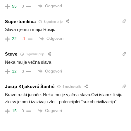
Odgovori
55
0
Supertomkica
8 godine prije
Slava njemu i majci Rusiji.
Odgovori
22
-1
Steve
8 godine prije
Neka mu je večna slava
Odgovori
12
0
Josip Kljaković Šantić
8 godine prije
Bravo ruski junače. Neka mu je vjačna slava.Ovi islamisti siju
zlo svijetom i izazivaju zlo – potencijalni “sukob civilizacija”.
Odgovori
15
0