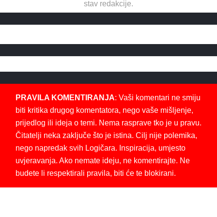
stav redakcije.
PRAVILA KOMENTIRANJA
: Vaši komentari ne smiju
biti kritika drugog komentatora, nego vaše mišljenje,
prijedlog ili ideja o temi. Nema rasprave tko je u pravu.
Čitatelji neka zaključe što je istina. Cilj nije polemika,
nego napredak svih Logičara. Inspiracija, umjesto
uvjeravanja. Ako nemate ideju, ne komentirajte. Ne
budete li respektirali pravila, biti će te blokirani.