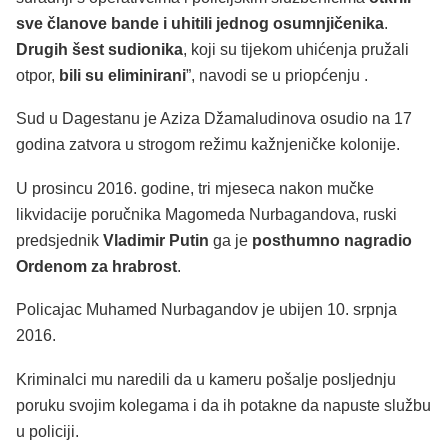
sve članove bande i uhitili jednog osumnjičenika
.
Drugih šest sudionika
, koji su tijekom uhićenja pružali
otpor,
bili su eliminirani
”, navodi se u priopćenju .
Sud u Dagestanu je Aziza Džamaludinova osudio na 17
godina zatvora u strogom režimu kažnjeničke kolonije.
U prosincu 2016. godine, tri mjeseca nakon mučke
likvidacije poručnika Magomeda Nurbagandova, ruski
predsjednik
Vladimir Putin
ga je
posthumno nagradio
Ordenom za hrabrost
.
Policajac Muhamed Nurbagandov je ubijen 10. srpnja
2016.
Kriminalci mu naredili da u kameru pošalje posljednju
poruku svojim kolegama i da ih potakne da napuste službu
u policiji.