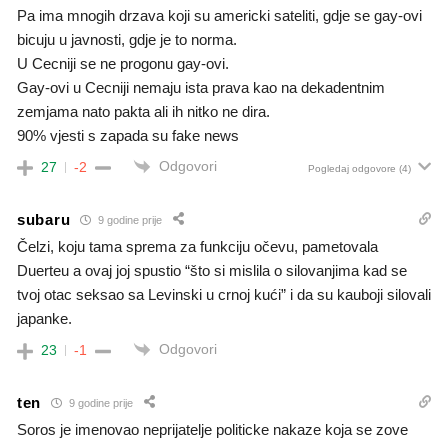
Pa ima mnogih drzava koji su americki sateliti, gdje se gay-ovi
bicuju u javnosti, gdje je to norma.
U Cecniji se ne progonu gay-ovi.
Gay-ovi u Cecniji nemaju ista prava kao na dekadentnim
zemjama nato pakta ali ih nitko ne dira.
90% vjesti s zapada su fake news
Odgovori
27
-2
Pogledaj odgovore
(4)
subaru
9 godine prije
Čelzi, koju tama sprema za funkciju očevu, pametovala
Duerteu a ovaj joj spustio “što si mislila o silovanjima kad se
tvoj otac seksao sa Levinski u crnoj kući” i da su kauboji silovali
japanke.
Odgovori
23
-1
ten
9 godine prije
Soros je imenovao neprijatelje politicke nakaze koja se zove