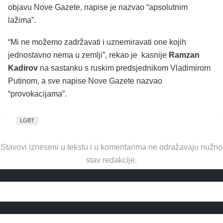
objavu Nove Gazete, napise je nazvao “apsolutnim
lažima”.
“Mi ne možemo zadržavati i uznemiravati one kojih
jednostavno nema u zemlji”, rekao je kasnije
Ramzan
Kadirov
na sastanku s ruskim predsjednikom Vladimirom
Putinom, a sve napise Nove Gazete nazvao
“provokacijama”.
LGBT
Stavovi izneseni u tekstu i u komentarima ne odražavaju nužno
stav redakcije.