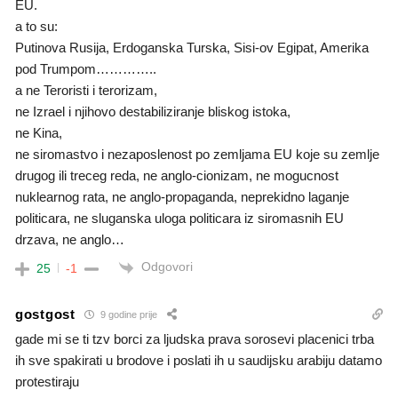
EU.
a to su:
Putinova Rusija, Erdoganska Turska, Sisi-ov Egipat, Amerika
pod Trumpom…………..
a ne Teroristi i terorizam,
ne Izrael i njihovo destabiliziranje bliskog istoka,
ne Kina,
ne siromastvo i nezaposlenost po zemljama EU koje su zemlje
drugog ili treceg reda, ne anglo-cionizam, ne mogucnost
nuklearnog rata, ne anglo-propaganda, neprekidno laganje
politicara, ne sluganska uloga politicara iz siromasnih EU
drzava, ne anglo…
Odgovori
25
-1
gostgost
9 godine prije
gade mi se ti tzv borci za ljudska prava sorosevi placenici trba
ih sve spakirati u brodove i poslati ih u saudijsku arabiju datamo
protestiraju