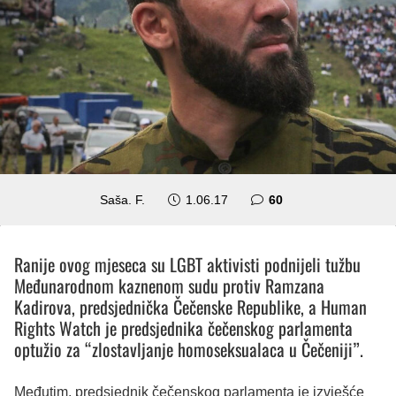
komentara
Saša. F.
1.06.17
60
Ranije ovog mjeseca su LGBT aktivisti podnijeli tužbu
Međunarodnom kaznenom sudu protiv Ramzana
Kadirova, predsjednička Čečenske Republike, a Human
Rights Watch je predsjednika čečenskog parlamenta
optužio za “zlostavljanje homoseksualaca u Čečeniji”.
Međutim, predsjednik čečenskog parlamenta je izvješće