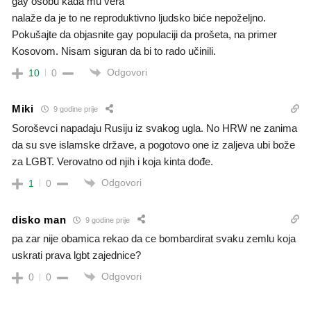
gay osobu kada mu vera
nalaže da je to ne reproduktivno ljudsko biće nepoželjno.
Pokušajte da objasnite gay populaciji da prošeta, na primer
Kosovom. Nisam siguran da bi to rado učinili.
Odgovori
10
0
Miki
9 godine prije
Soroševci napadaju Rusiju iz svakog ugla. No HRW ne zanima
da su sve islamske države, a pogotovo one iz zaljeva ubi bože
za LGBT. Verovatno od njih i koja kinta dođe.
Odgovori
1
0
disko man
9 godine prije
pa zar nije obamica rekao da ce bombardirat svaku zemlu koja
uskrati prava lgbt zajednice?
Odgovori
0
0