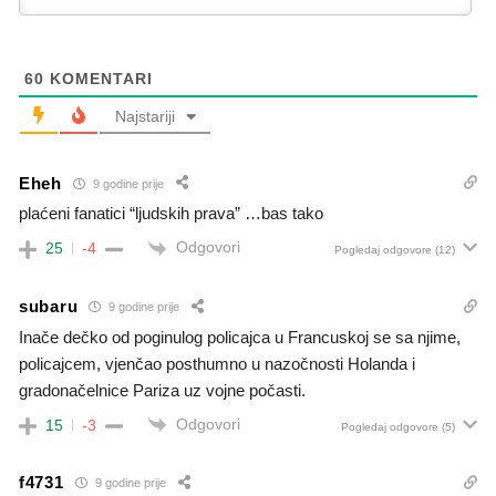
60
KOMENTARI
Najstariji
Eheh
9 godine prije
plaćeni fanatici “ljudskih prava” …bas tako
Odgovori
25
-4
Pogledaj odgovore
(12)
subaru
9 godine prije
Inače dečko od poginulog policajca u Francuskoj se sa njime,
policajcem, vjenčao posthumno u nazočnosti Holanda i
gradonačelnice Pariza uz vojne počasti.
Odgovori
15
-3
Pogledaj odgovore
(5)
f4731
9 godine prije