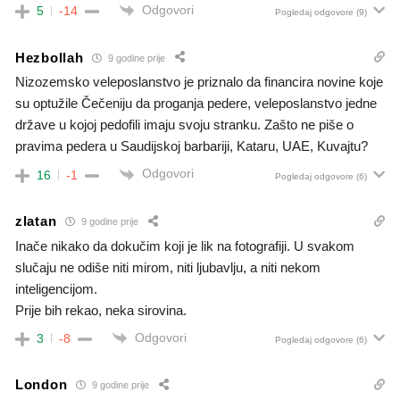
Odgovori
5
-14
Pogledaj odgovore
(9)
Hezbollah
9 godine prije
Nizozemsko veleposlanstvo je priznalo da financira novine koje
su optužile Čečeniju da proganja pedere, veleposlanstvo jedne
države u kojoj pedofili imaju svoju stranku. Zašto ne piše o
pravima pedera u Saudijskoj barbariji, Kataru, UAE, Kuvajtu?
Odgovori
16
-1
Pogledaj odgovore
(6)
zlatan
9 godine prije
Inače nikako da dokučim koji je lik na fotografiji. U svakom
slučaju ne odiše niti mirom, niti ljubavlju, a niti nekom
inteligencijom.
Prije bih rekao, neka sirovina.
Odgovori
3
-8
Pogledaj odgovore
(6)
London
9 godine prije