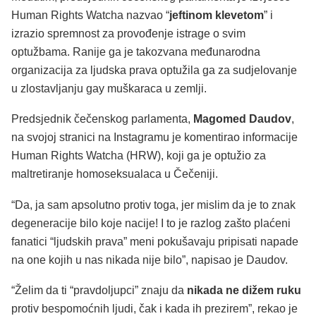
Human Rights Watcha nazvao “
jeftinom klevetom
” i
izrazio spremnost za provođenje istrage o svim
optužbama. Ranije ga je takozvana međunarodna
organizacija za ljudska prava optužila ga za sudjelovanje
u zlostavljanju gay muškaraca u zemlji.
Predsjednik čečenskog parlamenta,
Magomed Daudov
,
na svojoj stranici na Instagramu je komentirao informacije
Human Rights Watcha (HRW), koji ga je optužio za
maltretiranje homoseksualaca u Čečeniji.
“Da, ja sam apsolutno protiv toga, jer mislim da je to znak
degeneracije bilo koje nacije! I to je razlog zašto plaćeni
fanatici “ljudskih prava” meni pokušavaju pripisati napade
na one kojih u nas nikada nije bilo”, napisao je Daudov.
“Želim da ti “pravdoljupci” znaju da
nikada ne dižem ruku
protiv bespomoćnih ljudi, čak i kada ih prezirem”, rekao je