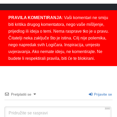
PRAVILA KOMENTIRANJA
: Vaši komentari ne smiju
biti kritika drugog komentatora, nego vaše mišljenje,
prijedlog ili ideja o temi. Nema rasprave tko je u pravu.
Čitatelji neka zaključe što je istina. Cilj nije polemika,
nego napredak svih Logičara. Inspiracija, umjesto
uvjeravanja. Ako nemate ideju, ne komentirajte. Ne
budete li respektirali pravila, biti će te blokirani.
Pretplatiti se
Prijavite se
3000