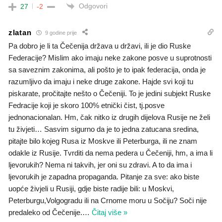
Odgovori
27
-2
zlatan
9 godine prije
Pa dobro je li ta Čečenija država u državi, ili je dio Ruske
Federacije? Mislim ako imaju neke zakone posve u suprotnosti
sa saveznim zakonima, ali pošto je to ipak federacija, onda je
razumljivo da imaju i neke druge zakone. Hajde svi koji tu
piskarate, pročitajte nešto o Čečeniji. To je jedini subjekt Ruske
Fedracije koji je skoro 100% etnički čist, tj.posve
jednonacionalan. Hm, čak nitko iz drugih dijelova Rusije ne želi
tu živjeti… Sasvim sigurno da je to jedna zatucana sredina,
pitajte bilo kojeg Rusa iz Moskve ili Peterburga, ili ne znam
odakle iz Rusije. Tvrditi da nema pedera u Čečeniji, hm, a ima li
ljevorukih? Nema ni takvih, jer oni su zdravi. A to da ima i
ljevorukih je zapadna propaganda. Pitanje za sve: ako biste
uopće živjeli u Rusiji, gdje biste radije bili: u Moskvi,
Peterburgu,Volgogradu ili na Crnome moru u Sočiju? Soči nije
predaleko od Čečenije.
…
Čitaj više »