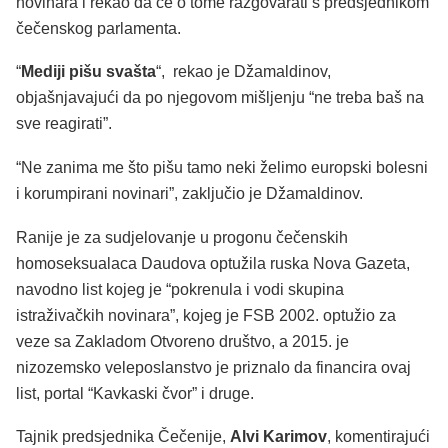
novinara i rekao da će o tome razgovarati s predsjednikom
čečenskog parlamenta.
“
Mediji pišu svašta
“, rekao je Džamaldinov,
objašnjavajući da po njegovom mišljenju “ne treba baš na
sve reagirati”.
“Ne zanima me što pišu tamo neki želimo europski bolesni
i korumpirani novinari”, zaključio je Džamaldinov.
Ranije je za sudjelovanje u progonu čečenskih
homoseksualaca Daudova optužila ruska Nova Gazeta,
navodno list kojeg je “pokrenula i vodi skupina
istraživačkih novinara”, kojeg je FSB 2002. optužio za
veze sa Zakladom Otvoreno društvo, a 2015. je
nizozemsko veleposlanstvo je priznalo da financira ovaj
list, portal “Kavkaski čvor” i druge.
Tajnik predsjednika Čečenije,
Alvi Karimov
, komentirajući