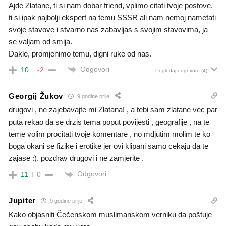
Ajde Zlatane, ti si nam dobar friend, vplimo citati tvoje postove,
ti si ipak najbolji ekspert na temu SSSR ali nam nemoj nametati
svoje stavove i stvarno nas zabavljas s svojim stavovima, ja
se valjam od smija.
Dakle, promjenimo temu, digni ruke od nas.
Odgovori
10
-2
Pogledaj odgovore
(4)
Georgij Žukov
9 godine prije
drugovi , ne zajebavajte mi Zlatana! , a tebi sam zlatane vec par
puta rekao da se drzis tema poput povijesti , geografije , na te
teme volim procitati tvoje komentare , no mdjutim molim te ko
boga okani se fizike i erotike jer ovi klipani samo cekaju da te
zajase :). pozdrav drugovi i ne zamjerite .
Odgovori
11
0
Jupiter
9 godine prije
Kako objasniti Čečenskom muslimanskom verniku da poštuje