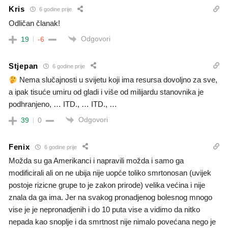
Kris
6 godine prije
Odličan članak!
Odgovori
19
-6
Stjepan
6 godine prije
Nema slučajnosti u svijetu koji ima resursa dovoljno za sve,
a ipak tisuće umiru od gladi i više od milijardu stanovnika je
podhranjeno, … ITD., … ITD., …
Odgovori
39
0
Fenix
6 godine prije
Možda su ga Amerikanci i napravili možda i samo ga
modificirali ali on ne ubija nije uopće toliko smrtonosan (uvijek
postoje rizicne grupe to je zakon prirode) velika većina i nije
znala da ga ima. Jer na svakog pronadjenog bolesnog mnogo
vise je je nepronadjenih i do 10 puta vise a vidimo da nitko
nepada kao snoplje i da smrtnost nije nimalo povećana nego je