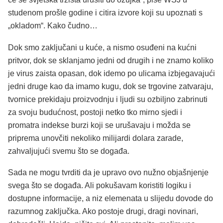
studenom prošle godine i citira izvore koji su upoznati s
„okladom“. Kako čudno…
Dok smo zaključani u kuće, a nismo osuđeni na kućni
pritvor, dok se sklanjamo jedni od drugih i ne znamo koliko
je virus zaista opasan, dok idemo po ulicama izbjegavajući
jedni druge kao da imamo kugu, dok se trgovine zatvaraju,
tvornice prekidaju proizvodnju i ljudi su ozbiljno zabrinuti
za svoju budućnost, postoji netko tko mirno sjedi i
promatra indekse burzi koji se urušavaju i možda se
priprema unovčiti nekoliko milijardi dolara zarade,
zahvaljujući svemu što se događa.
Sada ne mogu tvrditi da je upravo ovo nužno objašnjenje
svega što se događa. Ali pokušavam koristiti logiku i
dostupne informacije, a niz elemenata u slijedu dovode do
razumnog zaključka. Ako postoje drugi, dragi novinari,