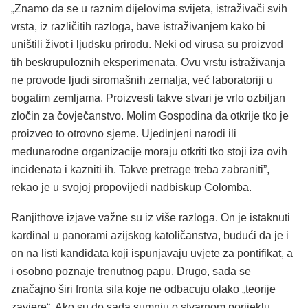
„Znamo da se u raznim dijelovima svijeta, istraživači svih
vrsta, iz različitih razloga, bave istraživanjem kako bi
uništili život i ljudsku prirodu. Neki od virusa su proizvod
tih beskrupuloznih eksperimenata. Ovu vrstu istraživanja
ne provode ljudi siromašnih zemalja, već laboratoriji u
bogatim zemljama. Proizvesti takve stvari je vrlo ozbiljan
zločin za čovječanstvo. Molim Gospodina da otkrije tko je
proizveo to otrovno sjeme. Ujedinjeni narodi ili
međunarodne organizacije moraju otkriti tko stoji iza ovih
incidenata i kazniti ih. Takve pretrage treba zabraniti”,
rekao je u svojoj propovijedi nadbiskup Colomba.
Ranjithove izjave važne su iz više razloga. On je istaknuti
kardinal u panorami azijskog katoličanstva, budući da je i
on na listi kandidata koji ispunjavaju uvjete za pontifikat, a
i osobno poznaje trenutnog papu. Drugo, sada se
značajno širi fronta sila koje ne odbacuju olako „teorije
zavjere“. Ako su do sada sumnju o stvarnom porijeklu