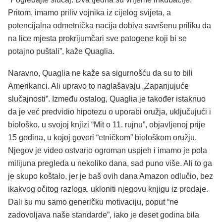
Pritom, imamo priliv vojnika iz cijelog svijeta, a
potencijalna odmetnička nacija dobiva savršenu priliku da
na lice mjesta prokrijumčari sve patogene koji bi se
potajno puštali”, kaže Quaglia.
Naravno, Quaglia ne kaže sa sigurnošću da su to bili
Amerikanci. Ali upravo to naglašavaju „Zapanjujuće
slučajnosti”. Između ostalog, Quaglia je također istaknuo
da je već predvidio hipotezu o uporabi oružja, uključujući i
biološko, u svojoj knjizi “Mit o 11. rujnu”, objavljenoj prije
15 godina, u kojoj govori “etničkom” biološkom oružju.
Njegov je video ostvario ogroman uspjeh i imamo je pola
milijuna pregleda u nekoliko dana, sad puno više. Ali to ga
je skupo koštalo, jer je baš ovih dana Amazon odlučio, bez
ikakvog očitog razloga, ukloniti njegovu knjigu iz prodaje.
Dali su mu samo generičku motivaciju, poput “ne
zadovoljava naše standarde”, iako je deset godina bila