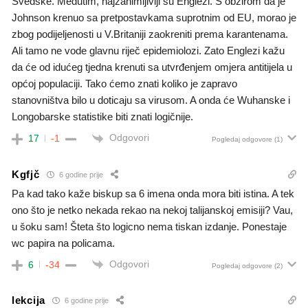
Švedske. Međutim, najzanimljiviji su Englezi. S obzirom da je
Johnson krenuo sa pretpostavkama suprotnim od EU, morao je
zbog podijeljenosti u V.Britaniji zaokreniti prema karantenama.
Ali tamo ne vode glavnu riječ epidemiolozi. Zato Englezi kažu
da će od idućeg tjedna krenuti sa utvrđenjem omjera antitijela u
općoj populaciji. Tako ćemo znati koliko je zapravo
stanovništva bilo u doticaju sa virusom. A onda će Wuhanske i
Longobarske statistike biti znati logičnije.
Odgovori
17
-1
Pogledaj odgovore
(1)
Kgfjč
6 godine prije
Pa kad tako kaže biskup sa 6 imena onda mora biti istina. A tek
ono što je netko nekada rekao na nekoj talijanskoj emisiji? Vau,
u šoku sam! Šteta što logicno nema tiskan izdanje. Ponestaje
wc papira na policama.
Odgovori
6
-34
Pogledaj odgovore
(2)
lekcija
6 godine prije