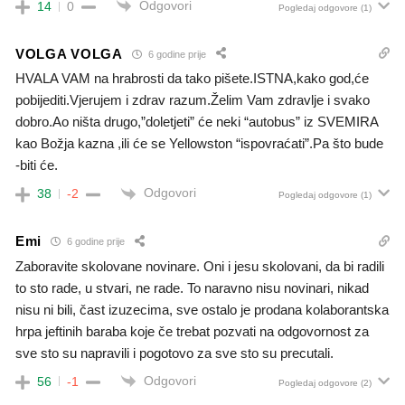
Odgovori
14
0
Pogledaj odgovore
(1)
VOLGA VOLGA
6 godine prije
HVALA VAM na hrabrosti da tako pišete.ISTNA,kako god,će
pobijediti.Vjerujem i zdrav razum.Želim Vam zdravlje i svako
dobro.Ao ništa drugo,”doletjeti” će neki “autobus” iz SVEMIRA
kao Božja kazna ,ili će se Yellowston “ispovraćati”.Pa što bude
-biti će.
Odgovori
38
-2
Pogledaj odgovore
(1)
Emi
6 godine prije
Zaboravite skolovane novinare. Oni i jesu skolovani, da bi radili
to sto rade, u stvari, ne rade. To naravno nisu novinari, nikad
nisu ni bili, čast izuzecima, sve ostalo je prodana kolaborantska
hrpa jeftinih baraba koje če trebat pozvati na odgovornost za
sve sto su napravili i pogotovo za sve sto su precutali.
Odgovori
56
-1
Pogledaj odgovore
(2)