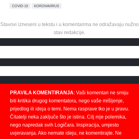
COVID-19
KORONAVIRUS
Stavovi izneseni u tekstu i u komentarima ne odražavaju nužno
stav redakcije.
PRAVILA KOMENTIRANJA
: Vaši komentari ne smiju
biti kritika drugog komentatora, nego vaše mišljenje,
prijedlog ili ideja o temi. Nema rasprave tko je u pravu.
Čitatelji neka zaključe što je istina. Cilj nije polemika,
nego napredak svih Logičara. Inspiracija, umjesto
uvjeravanja. Ako nemate ideju, ne komentirajte. Ne