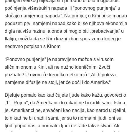
patogen velikog utjecaja širi prirodno bi bila mogućnost
počinjenja višestrukih napada ili “ponovnog punjenja” u
slučaju namjernog napada”. Na primjer, u Kini bi se mogao
poduzeti prvi namjerni napad kako bi se njihova ekonomija
digla na višu razinu, a onda bi moglo biti „prebacivanja“ u
Italiju, možda da se Rim kazni zbog sporazuma kojeg je
nedavno potpisan s Kinom.
“Ponovno punjenje” je napravljeno možda s virusom
sličnim onom u Kini, ali ne nužno identičnim. Zvuči
poznato? U ovom će trenutku netko reći: „Ali hipoteza
namjerne difuzije ne stoji, jer će doći i do Amerike.“
Djeluje pomalo kao kad čujete ljude kako kažu, govoreći o
„11. Rujnu“, da Amerikanci to nikad ne bi radili sami. Istina
je. Amerikanci ne, shvaćeni kao nacija, kao narod u cjelini,
to nikad ne bi uradili sami, jer su to normalni ljudi, oni su
ljudi poput nas, a normalni ljudi ne rade takve stvari. Ali