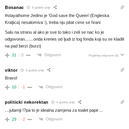
Bosanac
6 godine prije
#stayathome Jedino je ‘God save the Queen’ (Engleska
Kraljica) nesalomiva :), treba nju pitat cime se hrani
Salu na stranu al ako je sve to tako i zeli se nac ko je
odgovoran……onda krenes od ljudi iz tog fonda koji su se kladili
na pad berzi (burzi)
Odgovori
31
0
Pogledaj odgovore
(3)
viktor
6 godine prije
Bravo!
Odgovori
10
-1
politicki nekorektan
6 godine prije
…jutarnji !?pa to je idealna zamjena za toalet papir…
Odgovori
29
-2