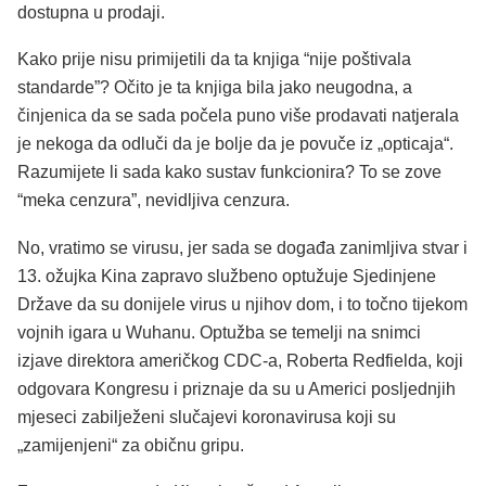
dostupna u prodaji.
Kako prije nisu primijetili da ta knjiga “nije poštivala
standarde”? Očito je ta knjiga bila jako neugodna, a
činjenica da se sada počela puno više prodavati natjerala
je nekoga da odluči da je bolje da je povuče iz „opticaja“.
Razumijete li sada kako sustav funkcionira? To se zove
“meka cenzura”, nevidljiva cenzura.
No, vratimo se virusu, jer sada se događa zanimljiva stvar i
13. ožujka Kina zapravo službeno optužuje Sjedinjene
Države da su donijele virus u njihov dom, i to točno tijekom
vojnih igara u Wuhanu. Optužba se temelji na snimci
izjave direktora američkog CDC-a, Roberta Redfielda, koji
odgovara Kongresu i priznaje da su u Americi posljednjih
mjeseci zabilježeni slučajevi koronavirusa koji su
„zamijenjeni“ za običnu gripu.