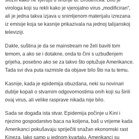
virologa koji su rekli kako je vjerojatno virus „modificiran“,
ali je jedna takva izjava u snimljenom materijalu izrezana
iz emisije koja se kasnije prikazivala na jednoj talijanskoj
televiziji.
Dakle, suština je da se mainstream ne želi baviti tom
temom, a ako se i dotakne, onda to čini s uzbuđenjem
grijeha, posebno ako se za takvo što optužuje Amerikance.
Tada svi dva puta razmisle da objave bilo što na tu temu.
Kasnije, kada je epidemija obuzdana, neki su novinari
dublje kopali o stvarnim odgovornostima onih koji su širili
ovaj virus, ali velike rasprave nikada nije bilo.
Sada se događa ista stvar. Epidemija počinje u Kini i
njezino gospodarstvo baca na koljena, baš u vrijeme kada
Amerikanci pokušavaju spriječiti snažan ekonomski rast
Kineza. Iako samo u jednom kvartalu, Amerikanci su