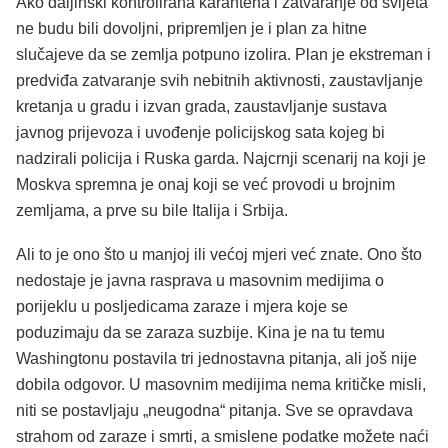
Ako daljinski kontrolirana karantena i zatvaranje od svijeta
ne budu bili dovoljni, pripremljen je i plan za hitne
slučajeve da se zemlja potpuno izolira. Plan je ekstreman i
predviđa zatvaranje svih nebitnih aktivnosti, zaustavljanje
kretanja u gradu i izvan grada, zaustavljanje sustava
javnog prijevoza i uvođenje policijskog sata kojeg bi
nadzirali policija i Ruska garda. Najcrnji scenarij na koji je
Moskva spremna je onaj koji se već provodi u brojnim
zemljama, a prve su bile Italija i Srbija.
Ali to je ono što u manjoj ili većoj mjeri već znate. Ono što
nedostaje je javna rasprava u masovnim medijima o
porijeklu u posljedicama zaraze i mjera koje se
poduzimaju da se zaraza suzbije. Kina je na tu temu
Washingtonu postavila tri jednostavna pitanja, ali još nije
dobila odgovor. U masovnim medijima nema kritičke misli,
niti se postavljaju „neugodna“ pitanja. Sve se opravdava
strahom od zaraze i smrti, a smislene podatke možete naći