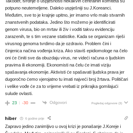
Također, tvrdnje o uspješnosti nekakvih centralnih komiteta su
potpuno neutemeljene. Daleko uspješniji su J.Koreanci.
Međutim, sve to je krajnje upitno, jer imamo vrlo malo stvarnih
znanstvenih podataka. Jedino što možemo je identificirati
genom virusa, bio on mrtav ili živ i voditi takvu evidenciju
zarazenih, te s tim vezane statistike. Kada se organizam riješi
virusnog genoma tvrdimo da je ozdravio. Problem čini i
činjenica načina vođenja kriza. Ako staviš epidiomologe na čelo
oni će činiti sve da obuzdaju virus, ne videći računa o ljudskim
pravima ili ekonomiji. Ekonomisti na čelu će imati viziju
spašavanja ekonomije. Aktivisti će spašavati ljudska prava jer
dugoročno ćemo vjerojatno tu imati najveći broj žrtava. Političari
i velike vođe će za to vrijeme vrebati iz prikrajka gomilajući
sulude ovlasti.
Odgovori
23
-30
Pogledaj odgovore
(3)
hiber
6 godine prije
Zapravo jedino zanimljivo u ovoj krizi je ponašanje J.Koreje i