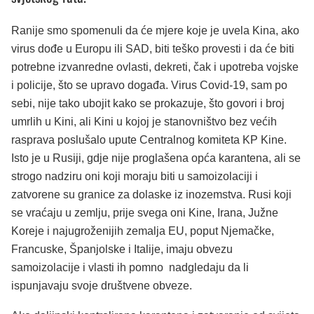
Ranije smo spomenuli da će mjere koje je uvela Kina, ako
virus dođe u Europu ili SAD, biti teško provesti i da će biti
potrebne izvanredne ovlasti, dekreti, čak i upotreba vojske
i policije, što se upravo događa. Virus Covid-19, sam po
sebi, nije tako ubojit kako se prokazuje, što govori i broj
umrlih u Kini, ali Kini u kojoj je stanovništvo bez većih
rasprava poslušalo upute Centralnog komiteta KP Kine.
Isto je u Rusiji, gdje nije proglašena opća karantena, ali se
strogo nadziru oni koji moraju biti u samoizolaciji i
zatvorene su granice za dolaske iz inozemstva. Rusi koji
se vraćaju u zemlju, prije svega oni Kine, Irana, Južne
Koreje i najugroženijih zemalja EU, poput Njemačke,
Francuske, Španjolske i Italije, imaju obvezu
samoizolacije i vlasti ih pomno nadgledaju da li
ispunjavaju svoje društvene obveze.