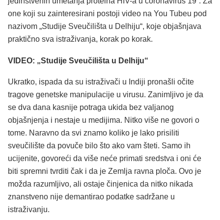
jedinstvenih umetanja proteina HIV-a u coronavirus 19”. Za
one koji su zainteresirani postoji video na You Tubeu pod
nazivom „Studije Sveučilišta u Delhiju“, koje objašnjava
praktično sva istraživanja, korak po korak.
VIDEO: „Studije Sveučilišta u Delhiju“
Ukratko, ispada da su istraživači u Indiji pronašli očite
tragove genetske manipulacije u virusu. Zanimljivo je da
se dva dana kasnije potraga ukida bez valjanog
objašnjenja i nestaje u medijima. Nitko više ne govori o
tome. Naravno da svi znamo koliko je lako prisiliti
sveučilište da povuče bilo što ako vam šteti. Samo ih
ucijenite, govoreći da više neće primati sredstva i oni će
biti spremni tvrditi čak i da je Zemlja ravna ploča. Ovo je
možda razumljivo, ali ostaje činjenica da nitko nikada
znanstveno nije demantirao podatke sadržane u
istraživanju.