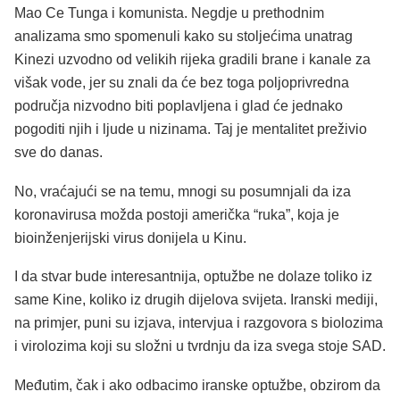
Mao Ce Tunga i komunista. Negdje u prethodnim
analizama smo spomenuli kako su stoljećima unatrag
Kinezi uzvodno od velikih rijeka gradili brane i kanale za
višak vode, jer su znali da će bez toga poljoprivredna
područja nizvodno biti poplavljena i glad će jednako
pogoditi njih i ljude u nizinama. Taj je mentalitet preživio
sve do danas.
No, vraćajući se na temu, mnogi su posumnjali da iza
koronavirusa možda postoji američka “ruka”, koja je
bioinženjerijski virus donijela u Kinu.
I da stvar bude interesantnija, optužbe ne dolaze toliko iz
same Kine, koliko iz drugih dijelova svijeta. Iranski mediji,
na primjer, puni su izjava, intervjua i razgovora s biolozima
i virolozima koji su složni u tvrdnju da iza svega stoje SAD.
Međutim, čak i ako odbacimo iranske optužbe, obzirom da