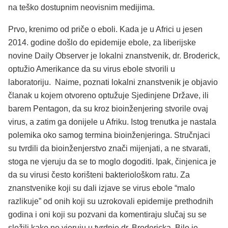
na teško dostupnim neovisnim medijima.
Prvo, krenimo od priče o eboli. Kada je u Africi u jesen
2014. godine došlo do epidemije ebole, za liberijske
novine Daily Observer je lokalni znanstvenik, dr. Broderick,
optužio Amerikance da su virus ebole stvorili u
laboratoriju. Naime, poznati lokalni znanstvenik je objavio
članak u kojem otvoreno optužuje Sjedinjene Države, ili
barem Pentagon, da su kroz bioinženjering stvorile ovaj
virus, a zatim ga donijele u Afriku. Istog trenutka je nastala
polemika oko samog termina bioinženjeringa. Stručnjaci
su tvrdili da bioinženjerstvo znači mijenjati, a ne stvarati,
stoga ne vjeruju da se to moglo dogoditi. Ipak, činjenica je
da su virusi često korišteni bakteriološkom ratu. Za
znanstvenike koji su dali izjave se virus ebole “malo
razlikuje” od onih koji su uzrokovali epidemije prethodnih
godina i oni koji su pozvani da komentiraju slučaj su se
složili kako ne vjeruju u tvrdnje dr. Brodericka. Bilo je