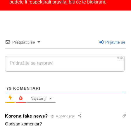
budete li respektirali pravila, biti će te blokirani.
Pretplatiti se
Prijavite se
3000
79
KOMENTARI
Najstariji
Korona fake news?
6 godine prije
Obrisan komentar?