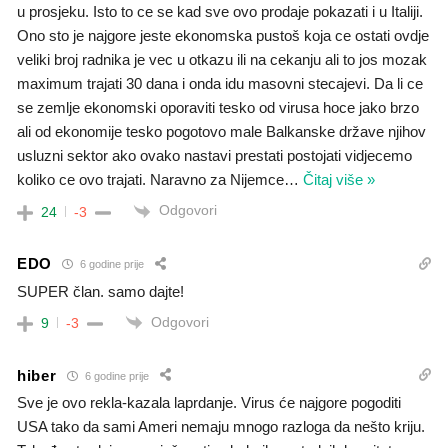
u prosjeku. Isto to ce se kad sve ovo prodaje pokazati i u Italiji.
Ono sto je najgore jeste ekonomska pustoš koja ce ostati ovdje
veliki broj radnika je vec u otkazu ili na cekanju ali to jos mozak
maximum trajati 30 dana i onda idu masovni stecajevi. Da li ce
se zemlje ekonomski oporaviti tesko od virusa hoce jako brzo
ali od ekonomije tesko pogotovo male Balkanske države njihov
usluzni sektor ako ovako nastavi prestati postojati vidjecemo
koliko ce ovo trajati. Naravno za Nijemce
…
Čitaj više »
Odgovori
24
-3
EDO
6 godine prije
SUPER član. samo dajte!
Odgovori
9
-3
hiber
6 godine prije
Sve je ovo rekla-kazala laprdanje. Virus će najgore pogoditi
USA tako da sami Ameri nemaju mnogo razloga da nešto kriju.