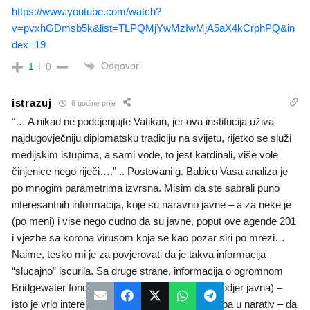
https://www.youtube.com/watch?
v=pvxhGDmsb5k&list=TLPQMjYwMzIwMjA5aX4kCrphPQ&in
dex=19
Odgovori
1
0
istrazuj
6 godine prije
“… A nikad ne podcjenjujte Vatikan, jer ova institucija uživa
najdugovječniju diplomatsku tradiciju na svijetu, rijetko se služi
medijskim istupima, a sami vođe, to jest kardinali, više vole
činjenice nego riječi….” .. Postovani g. Babicu Vasa analiza je
po mnogim parametrima izvrsna. Misim da ste sabrali puno
interesantnih informacija, koje su naravno javne – a za neke je
(po meni) i vise nego cudno da su javne, poput ove agende 201
i vjezbe sa korona virusom koja se kao pozar siri po mrezi…
Naime, tesko mi je za povjerovati da je takva informacija
“slucajno” iscurila. Sa druge strane, informacija o ogromnom
Bridgewater fondu i njihovoj opkladi (koja je takodjer javna) –
isto je vrlo interesantna informacia koja se uklapa u narativ – da