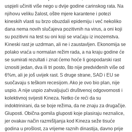
uspjeli učiniti više nego u dvije godine carinskog rata. Na
njihovu veliku žalost, oštre mjere karantene i potezi
kineskih vlasti su brzo obuzdali epidemiju i već nekoliko
dana nema novih slučajeva pozitivnih na virus, a oni koji
su pozitivni na test su oni koji se vraćaju iz inozemstva.
Kineski rast je uzdrman, ali ne i zaustavljen. Ekonomija se
polako vraća u normalan režim rada, a na kraju godine će
se sumirati rezultati i znat ćemo hoće li gospodarski rast
iznositi jedan, dva ili tri posto, što nije predviđenih više od
6%m, ali je još uvijek rast. S druge strane, SAD i EU se
suočavaju s teškom recesijom. Ako je ovo bio plan, nije
uspio. A nije uspio zahvaljujući društvenoj odgovornosti i
kolektivnoj svijesti Kineza. Netko će reći da su
indoktrinirani, da se boje režima, da ne znaju za drugačije.
Gluposti. Obična gomila gluposti koje plasiraju neznalice,
jer ovakav način razmišljanja kod Kineza seže tisuće
godina u prošlost, za vrijeme raznih dinastija, davno prije