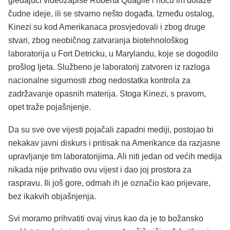
gledajući videozapise Roberta Quaglie i noću im dolaze
čudne ideje, ili se stvarno nešto događa. Između ostalog,
Kinezi su kod Amerikanaca prosvjedovali i zbog druge
stvari, zbog neobičnog zatvaranja biotehnološkog
laboratorija u Fort Detricku, u Marylandu, koje se dogodilo
prošlog ljeta. Službeno je laboratorij zatvoren iz razloga
nacionalne sigurnosti zbog nedostatka kontrola za
zadržavanje opasnih materija. Stoga Kinezi, s pravom,
opet traže pojašnjenje.
Da su sve ove vijesti pojačali zapadni mediji, postojao bi
nekakav javni diskurs i pritisak na Amerikance da razjasne
upravljanje tim laboratorijima. Ali niti jedan od većih medija
nikada nije prihvatio ovu vijest i dao joj prostora za
raspravu. Ili još gore, odmah ih je označio kao prijevare,
bez ikakvih objašnjenja.
Svi moramo prihvatiti ovaj virus kao da je to božansko