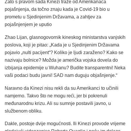
Zato s pravom sada Kinezi traže od Amerikanaca
pojašnjenja, da točno znaju kada je Covid-19 bio u
prometu u Sjedinjenim Državama, a zahtjev za
pojašnjenjem je uputio
Zhao Lijan, glasnogovornik kineskog ministarstva vanjskih
poslova, koji je pitao: „Kada je u Sjedinjenim Državama
pojavio „nulti pacijent“? Koliko je ljudi zaraženo? Kako se
nazivaju bolnice? Možda je američka vojska dovela do
izbijanja epidemije u Wuhanu? Budite transparentni! Neka
vaši podaci budu javni! SAD nam duguju objašnjenje.“
Naravno da Kinezi nisu rekli da su Amerikanci to učinili
namjerno. Takvo što ne mogu reći, jer bi pokrenuli
međunarodnu krizu. Ali su sumnje postavili javno, u
službenom obliku.
Dakle, postoje dvije mogućnosti. Ili Kinezi provode vrijeme