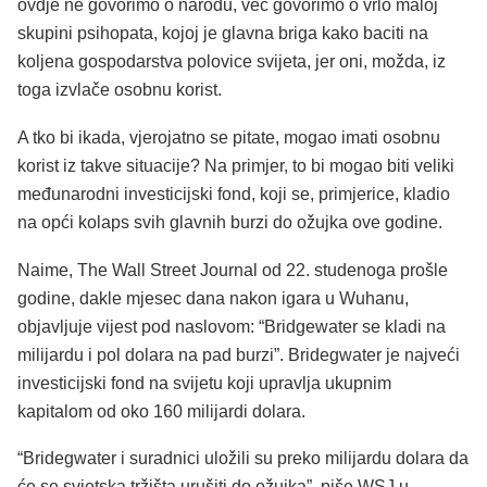
ovdje ne govorimo o narodu, već govorimo o vrlo maloj
skupini psihopata, kojoj je glavna briga kako baciti na
koljena gospodarstva polovice svijeta, jer oni, možda, iz
toga izvlače osobnu korist.
A tko bi ikada, vjerojatno se pitate, mogao imati osobnu
korist iz takve situacije? Na primjer, to bi mogao biti veliki
međunarodni investicijski fond, koji se, primjerice, kladio
na opći kolaps svih glavnih burzi do ožujka ove godine.
Naime, The Wall Street Journal od 22. studenoga prošle
godine, dakle mjesec dana nakon igara u Wuhanu,
objavljuje vijest pod naslovom: “Bridgewater se kladi na
milijardu i pol dolara na pad burzi”. Bridegwater je najveći
investicijski fond na svijetu koji upravlja ukupnim
kapitalom od oko 160 milijardi dolara.
“Bridegwater i suradnici uložili su preko milijardu dolara da
će se svjetska tržišta urušiti do ožujka”, piše WSJ u