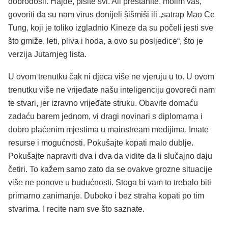
dobrodošli. Hajde, pišite svi. Ali prestanite, molim vas,
govoriti da su nam virus donijeli šišmiši ili „satrap Mao Ce
Tung, koji je toliko izgladnio Kineze da su počeli jesti sve
što gmiže, leti, pliva i hoda, a ovo su posljedice“, što je
verzija Jutarnjeg lista.
U ovom trenutku čak ni djeca više ne vjeruju u to. U ovom
trenutku više ne vrijeđate našu inteligenciju govoreći nam
te stvari, jer izravno vrijeđate struku. Obavite domaću
zadaću barem jednom, vi dragi novinari s diplomama i
dobro plaćenim mjestima u mainstream medijima. Imate
resurse i mogućnosti. Pokušajte kopati malo dublje.
Pokušajte napraviti dva i dva da vidite da li slučajno daju
četiri. To kažem samo zato da se ovakve grozne situacije
više ne ponove u budućnosti. Stoga bi vam to trebalo biti
primarno zanimanje. Duboko i bez straha kopati po tim
stvarima. I recite nam sve što saznate.