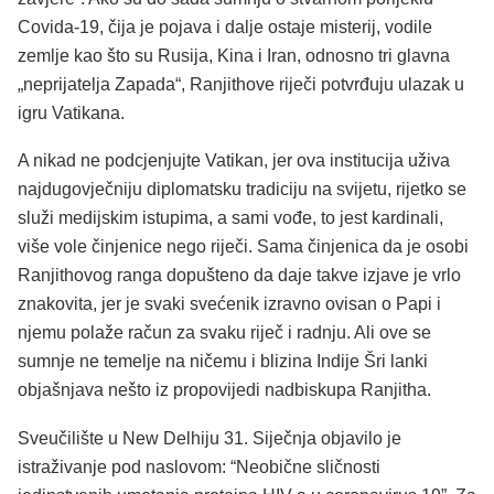
Covida-19, čija je pojava i dalje ostaje misterij, vodile
zemlje kao što su Rusija, Kina i Iran, odnosno tri glavna
„neprijatelja Zapada“, Ranjithove riječi potvrđuju ulazak u
igru Vatikana.
A nikad ne podcjenjujte Vatikan, jer ova institucija uživa
najdugovječniju diplomatsku tradiciju na svijetu, rijetko se
služi medijskim istupima, a sami vođe, to jest kardinali,
više vole činjenice nego riječi. Sama činjenica da je osobi
Ranjithovog ranga dopušteno da daje takve izjave je vrlo
znakovita, jer je svaki svećenik izravno ovisan o Papi i
njemu polaže račun za svaku riječ i radnju. Ali ove se
sumnje ne temelje na ničemu i blizina Indije Šri lanki
objašnjava nešto iz propovijedi nadbiskupa Ranjitha.
Sveučilište u New Delhiju 31. Siječnja objavilo je
istraživanje pod naslovom: “Neobične sličnosti