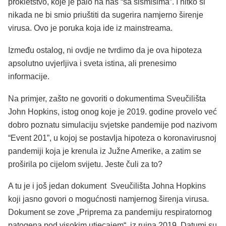
prokletstvo, koje je palo na nas “sa šišmišima”. I nitko si
nikada ne bi smio priuštiti da sugerira namjerno širenje
virusa. Ovo je poruka koja ide iz mainstreama.
Između ostalog, ni ovdje ne tvrdimo da je ova hipoteza
apsolutno uvjerljiva i sveta istina, ali prenesimo
informacije.
Na primjer, zašto ne govoriti o dokumentima Sveučilišta
John Hopkins, istog onog koje je 2019. godine provelo već
dobro poznatu simulaciju svjetske pandemije pod nazivom
“Event 201”, u kojoj se postavlja hipoteza o koronavirusnoj
pandemiji koja je krenula iz Južne Amerike, a zatim se
proširila po cijelom svijetu. Jeste čuli za to?
A tu je i još jedan dokument Sveučilišta Johna Hopkins
koji jasno govori o mogućnosti namjernog širenja virusa.
Dokument se zove „Priprema za pandemiju respiratornog
patogena pod visokim utjecajem“, iz rujna 2019. Datumi su