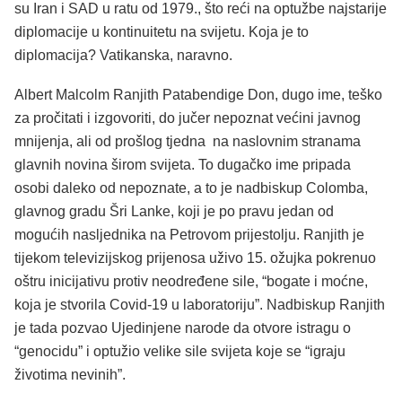
su Iran i SAD u ratu od 1979., što reći na optužbe najstarije
diplomacije u kontinuitetu na svijetu. Koja je to
diplomacija? Vatikanska, naravno.
Albert Malcolm Ranjith Patabendige Don, dugo ime, teško
za pročitati i izgovoriti, do jučer nepoznat većini javnog
mnijenja, ali od prošlog tjedna na naslovnim stranama
glavnih novina širom svijeta. To dugačko ime pripada
osobi daleko od nepoznate, a to je nadbiskup Colomba,
glavnog gradu Šri Lanke, koji je po pravu jedan od
mogućih nasljednika na Petrovom prijestolju. Ranjith je
tijekom televizijskog prijenosa uživo 15. ožujka pokrenuo
oštru inicijativu protiv neodređene sile, “bogate i moćne,
koja je stvorila Covid-19 u laboratoriju”. Nadbiskup Ranjith
je tada pozvao Ujedinjene narode da otvore istragu o
“genocidu” i optužio velike sile svijeta koje se “igraju
životima nevinih”.