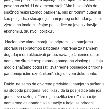
posebno važni. U dokumentu stoji: “Ako bi se došlo do
snažnog respiratornog patogena, bilo prirodnim putem ili
kao posljedica slučajnog ili namjernog oslobađanja, to bi
vjerojatno imalo značajne posljedice na javno zdravlje,
ekonomiju, društvo i politiku“.
„Nacionalne vlade moraju se pripremiti za namjernu
uporabu respiratornog patogena. Priprema za namjerni
događaj mora uključivati prepoznavanje činjenice da bi
namjerno širenje respiratornog patogena visokog utjecaja
moglo značajno pogoršati izvanredne posljedice prirodne
pandemije istim uzročnikom”, stoji u ovom dokumentu.
Dakle, ne samo da otvoreno predviđaju namjerno puštanje
na slobodu patogena, već i kažu da bi posljedice bile još
gore. I evo razloga: “Temeljna razlika između situacije
namjernog oslobađanja i situacije u kojoj se prirodni