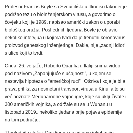
Profesor Francis Boyle sa Sveučilišta u Illinoisu također je
podržao tezu o bioinženjerskom virusu, a govorimo o
čovjeku koji je 1989. napisao američki zakon o uporabi
biološkog oružja. Posljednjih tjedana Boyle je objavio
nekoliko intervjua u kojima tvrdi da je trenutni koronavirus
proizvod genetskog inženjeringa. Dakle, nije „zadnji idiot“
s ulice koji to tvrdi.
Onda, 26. veljače, Roberto Quaglia u Italiji snima video
pod nazivom „Zapanjujuće slučajnosti”, u kojem se
nastavlja hipoteza o “američkoj ruci”. Otkriva i koja je bila
prava prilika za nesmetani transport virusa u Kinu, a to su
već poznate Međunarodne vojne igre, koje su uključivale i
300 američkih vojnika, a održale su se u Wuhanu u
listopadu 2019., nekoliko tjedana prije pojava epidemije
na tom području.
“Pogledajte slučaj. Dva tjedna su vrijeme inkubacije.