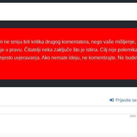
ri ne smiju biti kritika drugog komentatora, nego vaše mišljenje,
je u pravu. Čitatelji neka zaključe što je istina. Cilj nije polemika
mjesto uvjeravanja. Ako nemate ideju, ne komentirajte. Ne bude
Prijavite se
3000