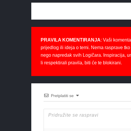
PRAVILA KOMENTIRANJA
: Vaši komenta
prijedlog ili ideja o temi. Nema rasprave tko 
nego napredak svih Logičara. Inspiracija, u
li respektirali pravila, biti će te blokirani.
Pretplatiti se