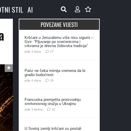
OTNI STIL
AI
POVEZANE VIJESTI
a
Kršćani u Jeruzalemu više nisu sigurni –
Gvir: “Pljuvanje po svećenicima i
crkvama je drevna židovska tradicija”
komentara
prije 3 dana
27
Pariz ne čeka mirnija vremena da bi
gradio budućnost
komentara
prije 4 dana
18
Francuska premješta proizvodnju
smrtonosnog oružja u Ukrajinu
komentara
prije 3 tjedna
16
U Svetoj zemlji kršćani su postali