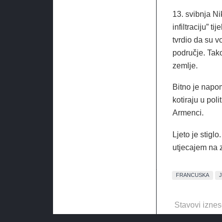
13. svibnja N
infiltraciju” 
tvrdio da su v
područje. Tako
zemlje.
Bitno je napom
kotiraju u poli
Armenci.
Ljeto je stigl
utjecajem na z
FRANCUSKA
Stavovi iznes