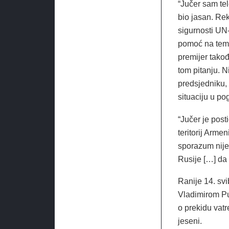
“Jučer sam te
bio jasan. Re
sigurnosti UN-
pomoć na teme
premijer takođ
tom pitanju. N
predsjedniku,
situaciju u p
“Jučer je pos
teritorij Arme
sporazum nije
Rusije […] da
Ranije 14. svi
Vladimirom Pu
o prekidu vat
jeseni.