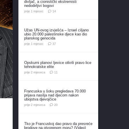
divljač, a cionistički ekstremisti
nedodirljivi bogovi
komentara
prije 1 mjesec
14
Užas UN-ovog izvješća – Izrael ciljano
ubio 20.000 palestinske djece kao dio
planskog genocida
komentara
prije 1 mjesec
37
Opskurni planovi ljevice otkrili pravo lice
tehnokratske elite
komentara
prije 2 mjeseca
11
Francuska u šoku pregledava 70.000
prijava nasilja nad djecom nakon
ubojstva djevojčice
komentara
prije 2 mjeseca
20
Tko je Francuskoj dao pravo da presreće
brodove na otvorenom moru? (Video)