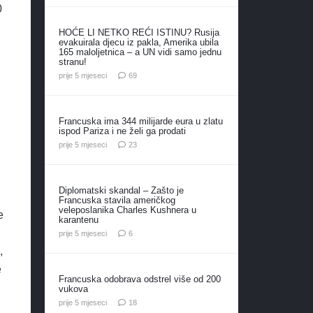
0
HOĆE LI NETKO REĆI ISTINU? Rusija
evakuirala djecu iz pakla, Amerika ubila
165 maloljetnica – a UN vidi samo jednu
stranu!
komentara
prije 5 mjeseci
69
Francuska ima 344 milijarde eura u zlatu
ispod Pariza i ne želi ga prodati
komentara
prije 5 mjeseci
23
Diplomatski skandal – Zašto je
Francuska stavila američkog
veleposlanika Charles Kushnera u
e
karantenu
komentara
prije 5 mjeseci
6
,
e
Francuska odobrava odstrel više od 200
vukova
komentara
prije 5 mjeseci
18