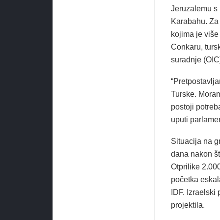
Jeruzalemu s 
Karabahu. Za n
kojima je viš
Conkaru, turs
suradnje (OIC
“Pretpostavlja
Turske. Moram
postoji potre
uputi parlamen
Situacija na g
dana nakon što
Otprilike 2.00
početka eskala
IDF. Izraelski
projektila.