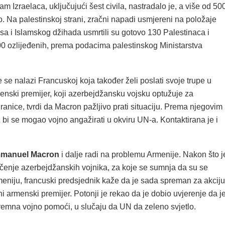
 Izraelaca, uključujući šest civila, nastradalo je, a više od 50
no. Na palestinskoj strani, zračni napadi usmjereni na položaje
a i Islamskog džihada usmrtili su gotovo 130 Palestinaca i
900 ozlijeđenih, prema podacima palestinskog Ministarstva
 se nalazi Francuskoj koja također želi poslati svoje trupe u
enski premijer, koji azerbejdžansku vojsku optužuje za
anice, tvrdi da Macron pažljivo prati situaciju. Prema njegovim
z bi se mogao vojno angažirati u okviru UN-a. Kontaktirana je i
manuel Macron
i dalje radi na problemu Armenije. Nakon što j
ačenje azerbejdžanskih vojnika, za koje se sumnja da su se
 Armeniju, francuski predsjednik kaže da je sada spreman za akciju
ni armenski premijer. Potonji je rekao da je dobio uvjerenje da j
emna vojno pomoći, u slučaju da UN da zeleno svjetlo.