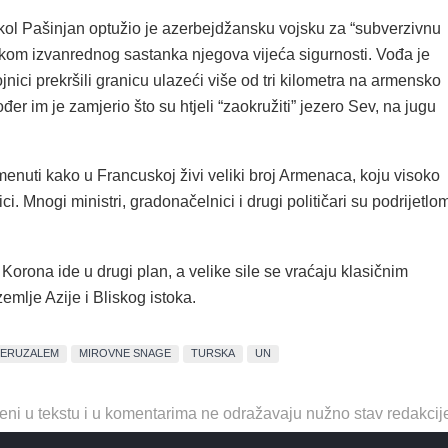
ikol Pašinjan optužio je azerbejdžansku vojsku za “subverzivnu
tijekom izvanrednog sastanka njegova vijeća sigurnosti. Vođa je
ojnici prekršili granicu ulazeći više od tri kilometra na armensko
đer im je zamjerio što su htjeli “zaokružiti” jezero Sev, na jugu
enuti kako u Francuskoj živi veliki broj Armenaca, koju visoko
tici. Mnogi ministri, gradonačelnici i drugi političari su podrijetlo
o. Korona ide u drugi plan, a velike sile se vraćaju klasičnim
emlje Azije i Bliskog istoka.
JERUZALEM
MIROVNE SNAGE
TURSKA
UN
eni u tekstu i u komentarima ne odražavaju nužno stav redakcij