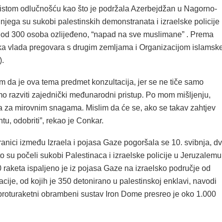
istom odlučnošću kao što je podržala Azerbejdžan u Nagorno-
jega su sukobi palestinskih demonstranata i izraelske policije
e od 300 osoba ozlijeđeno, “napad na sve muslimane” . Prema
ka vlada pregovara s drugim zemljama i Organizacijom islamsk
).
m da je ova tema predmet konzultacija, jer se ne tiče samo
o razviti zajednički međunarodni pristup. Po mom mišljenju,
ba za mirovnim snagama. Mislim da će se, ako se takav zahtjev
tu, odobriti”, rekao je Conkar.
ranici između Izraela i pojasa Gaze pogoršala se 10. svibnja, d
 su počeli sukobi Palestinaca i izraelske policije u Jeruzalemu
0 raketa ispaljeno je iz pojasa Gaze na izraelsko područje od
cije, od kojih je 350 detonirano u palestinskoj enklavi, navodi
 proturaketni obrambeni sustav Iron Dome presreo je oko 1.000