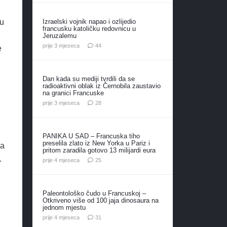
Izraelski vojnik napao i ozlijedio
 u
francusku katoličku redovnicu u
Jeruzalemu
komentara
prije 3 mjeseca
44
e
Dan kada su mediji tvrdili da se
radioaktivni oblak iz Černobila zaustavio
na granici Francuske
komentara
prije 3 mjeseca
28
PANIKA U SAD – Francuska tiho
preselila zlato iz New Yorka u Pariz i
va
pritom zaradila gotovo 13 milijardi eura
.
komentara
prije 4 mjeseca
25
Paleontološko čudo u Francuskoj –
Otkriveno više od 100 jaja dinosaura na
jednom mjestu
komentar
prije 4 mjeseca
31