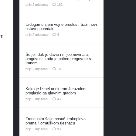
komentara
prije 2 mjeseca
162
Erdogan u sjeni vojne prošlosti traži novi
ustavni poredak
komentara
prije 2 mjeseca
4
om
,
Šutjeli dok je davio i mljeo novinara,
progovorili kada je počeo pregovore s
Iranom
komentara
prije 3 mjeseca
14
Kako je Izrael anektirao Jeruzalem i
proglasio ga glavnim gradom
komentara
prije 3 mjeseca
43
Francuska šalje nosač zrakoplova
prema Hormuškom tjesnacu
komentara
prije 3 mjeseca
93