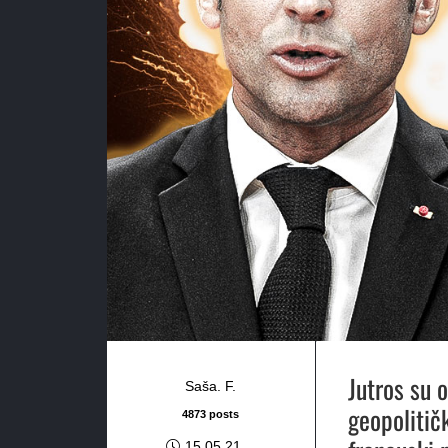
Jutros su o
Saša. F.
geopolitič
4873 posts
15.05.21