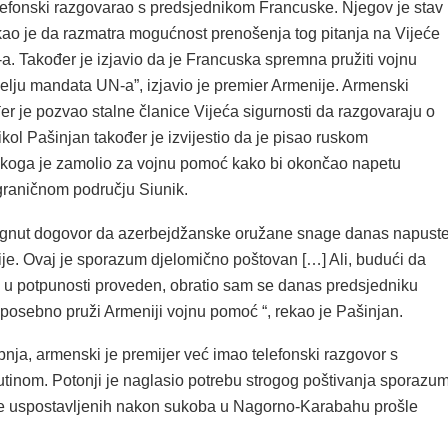
lefonski razgovarao s predsjednikom Francuske. Njegov je stav
kao je da razmatra mogućnost prenošenja tog pitanja na Vijeće
a. Također je izjavio da je Francuska spremna pružiti vojnu
lju mandata UN-a”, izjavio je premier Armenije. Armenski
er je pozvao stalne članice Vijeća sigurnosti da razgovaraju o
ikol Pašinjan također je izvijestio da je pisao ruskom
 koga je zamolio za vojnu pomoć kako bi okončao napetu
ograničnom području Siunik.
tignut dogovor da azerbejdžanske oružane snage danas napust
nije. Ovaj je sporazum djelomično poštovan […] Ali, budući da
 u potpunosti proveden, obratio sam se danas predsjedniku
 posebno pruži Armeniji vojnu pomoć “, rekao je Pašinjan.
bnja, armenski je premijer već imao telefonski razgovor s
tinom. Potonji je naglasio potrebu strogog poštivanja sporazu
re uspostavljenih nakon sukoba u Nagorno-Karabahu prošle