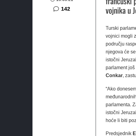
francuski p
vojnika u 
komentara
142
Turski parlame
vojnici mogli
području rasp
njegova će se 
istočni Jeruz
parlament još 
Conkar
, zas
“Ako donesemo
međunarodnih 
parlamenta. Z
istočni Jeruz
hoće li biti p
Predsjednik
E