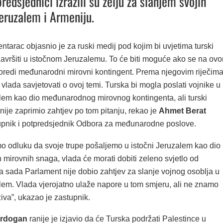
redsjednici izrazili su želju za slanjem svojih
Jeruzalem i Armeniju.
ntarac objasnio je za ruski medij pod kojim bi uvjetima turski
 završiti u istočnom Jeruzalemu. To će biti moguće ako se na ov
oredi međunarodni mirovni kontingent. Prema njegovim riječima
vlada savjetovati o ovoj temi. Turska bi mogla poslati vojnike u
alem kao dio međunarodnog mirovnog kontingenta, ali turski
nije zaprimio zahtjev po tom pitanju, rekao je
Ahmet Berat
tupnik i potpredsjednik Odbora za međunarodne poslove.
 odluku da svoje trupe pošaljemo u istočni Jeruzalem kao dio
mirovnih snaga, vlada će morati dobiti zeleno svjetlo od
a sada Parlament nije dobio zahtjev za slanje vojnog osoblja u
alem. Vlada vjerojatno ulaže napore u tom smjeru, ali ne znamo
oziva”, ukazao je zastupnik.
rdogan
ranije je izjavio da će Turska podržati Palestince u