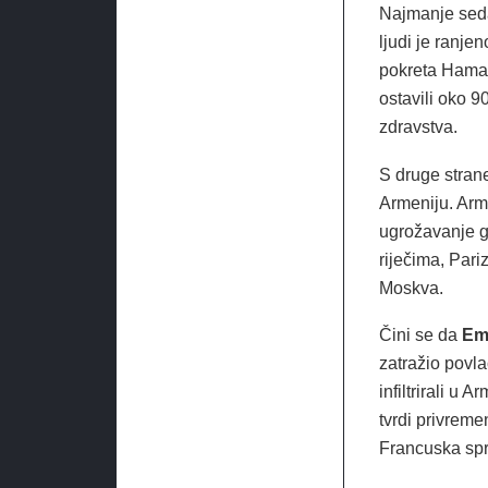
Najmanje sedam
ljudi je ranje
pokreta Hamas
ostavili oko 
zdravstva.
S druge strane
Armeniju. Arm
ugrožavanje gr
riječima, Pari
Moskva.
Čini se da
Em
zatražio povl
infiltrirali u
tvrdi privreme
Francuska spr