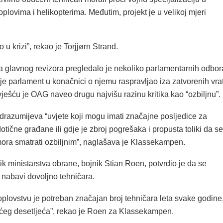
plovima i helikopterima. Međutim, projekt je u velikoj mjeri
u krizi”, rekao je Torjjørn Strand.
a glavnog revizora pregledalo je nekoliko parlamentarnih odbor
 je parlament u konačnici o njemu raspravljao iza zatvorenih vra
zvješću je OAG naveo drugu najvišu razinu kritika kao “ozbiljnu”.
drazumijeva “uvjete koji mogu imati značajne posljedice za
 dotične građane ili gdje je zbroj pogrešaka i propusta toliki da se
ora smatrati ozbiljnim”, naglašava je Klassekampen.
k ministarstva obrane, bojnik Stian Roen, potvrdio je da se
 nabavi dovoljno tehničara.
plovstvu je potreban značajan broj tehničara leta svake godine
ećeg desetljeća”, rekao je Roen za Klassekampen.