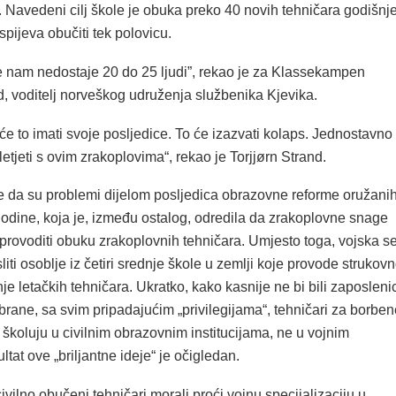
 Navedeni cilj škole je obuka preko 40 novih tehničara godišnje
spijeva obučiti tek polovicu.
 nam nedostaje 20 do 25 ljudi”, rekao je za Klassekampen
d, voditelj norveškog udruženja službenika Kjevika.
e to imati svoje posljedice. To će izazvati kolaps. Jednostavno
tjeti s ovim zrakoplovima“, rekao je Torjjørn Strand.
e da su problemi dijelom posljedica obrazovne reforme oružani
odine, koja je, između ostalog, odredila da zrakoplovne snage
provoditi obuku zrakoplovnih tehničara. Umjesto toga, vojska s
liti osoblje iz četiri srednje škole u zemlji koje provode strukov
e letačkih tehničara. Ukratko, kako kasnije ne bi bili zaposlenic
brane, sa svim pripadajućim „privilegijama“, tehničari za borben
školuju u civilnim obrazovnim institucijama, ne u vojnim
tat ove „briljantne ideje“ je očigledan.
ivilno obučeni tehničari morali proći vojnu specijalizaciju u