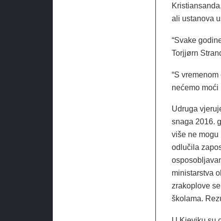
Kristiansanda.
ali ustanova u
“Svake godine
Torjjørn Stran
“S vremenom ć
nećemo moći le
Udruga vjeruj
snaga 2016. g
više ne mogu 
odlučila zapos
osposobljavanj
ministarstva o
zrakoplove se 
školama. Rezul
U Kjeviku su c