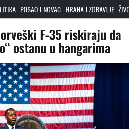
LITIKA
POSAO I NOVAC
HRANA I ZDRAVLJE
ŽIV
orveški F-35 riskiraju da
no“ ostanu u hangarima