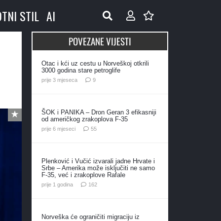
OTNI STIL
AI
POVEZANE VIJESTI
Otac i kći uz cestu u Norveškoj otkrili
3000 godina stare petroglife
komentara
prije 3 mjeseca
9
ŠOK i PANIKA – Dron Geran 3 efikasniji
od američkog zrakoplova F-35
komentara
prije 6 mjeseci
55
Plenković i Vučić izvarali jadne Hrvate i
Srbe – Amerika može isključiti ne samo
F-35, već i zrakoplove Rafale
komentara
prije 1 godina
162
Norveška će ograničiti migraciju iz