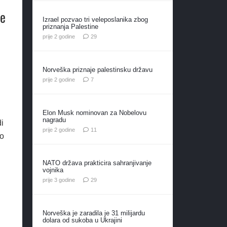
će
Izrael pozvao tri veleposlanika zbog
priznanja Palestine
komentara
prije 2 godine
29
Norveška priznaje palestinsku državu
komentara
prije 2 godine
7
Elon Musk nominovan za Nobelovu
nagradu
di
komentara
prije 2 godine
11
vo
NATO država prakticira sahranjivanje
vojnika
komentara
prije 3 godine
29
Norveška je zaradila je 31 milijardu
dolara od sukoba u Ukrajini