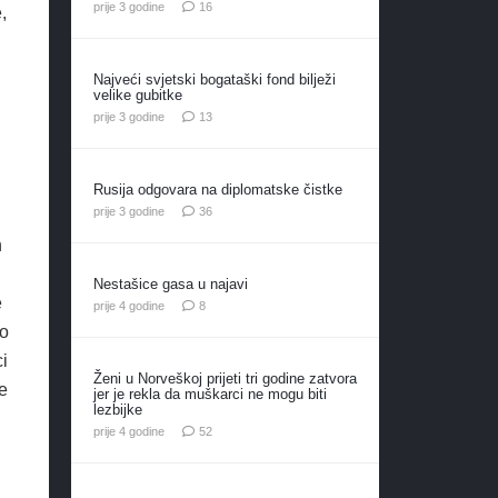
komentara
prije 3 godine
16
,
Najveći svjetski bogataški fond bilježi
velike gubitke
komentara
prije 3 godine
13
Rusija odgovara na diplomatske čistke
komentara
prije 3 godine
36
h
Nestašice gasa u najavi
e
komentara
prije 4 godine
8
no
i
Ženi u Norveškoj prijeti tri godine zatvora
e
jer je rekla da muškarci ne mogu biti
lezbijke
komentara
prije 4 godine
52