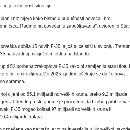
io je ozbiljnost situacije.
plan i niz mjera kako bismo u budućnosti povećali broj
tehničara. Radimo na povećanju zapošljavanja”, uvjeren je Stia
rveška dobila 15 novih F-35, a još tri će stići u svibnju. Trenut
35 na uvodnoj misiji četiri tjedna na Islandu.
piti 52 borbena zrakoplova F-35 kako bi zamijenila staru flotu 
skoro biti umirovljena. Do 2025. godine očekuje se da će nova
puno spremna.
oj cijeni od 85,1 milijardi norveških kruna, preko 9,2 milijarde
ergens Tidende prošle godine je procijenio da bi zbog problema 
aki F-35 mogao koštati 97 milijardi norveških kruna ili
0,4 milijarde dolara.
o označena kao najvažnija vojna investicija u Norveškoj, takođe