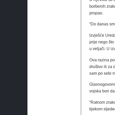
borbenih zrako
propao.
“Do danas smo 
Izvješće Ured
prije nego što
u veljači. U i
Ova razina po
društvo ili za
sam po sebi m
Glasnogovorni
vojska bori da
“Ratnom zrako
tijekom sljed