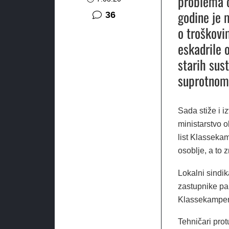
problema o
godine je 
komentara
36
o troškovi
eskadrile 
starih sus
suprotnom 
Sada stiže i i
ministarstvo o
list Klasseka
osoblje, a to 
Lokalni sindik
zastupnike pa
Klassekampenu
Tehničari pro