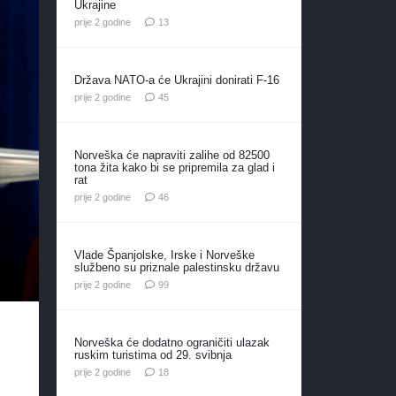
Ukrajine
komentara
prije 2 godine
13
Država NATO-a će Ukrajini donirati F-16
komentara
prije 2 godine
45
Norveška će napraviti zalihe od 82500
tona žita kako bi se pripremila za glad i
rat
komentara
prije 2 godine
46
Vlade Španjolske, Irske i Norveške
službeno su priznale palestinsku državu
komentara
prije 2 godine
99
Norveška će dodatno ograničiti ulazak
ruskim turistima od 29. svibnja
komentara
prije 2 godine
18