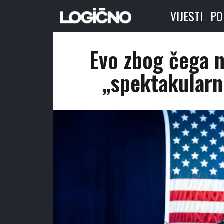
VIJESTI
PO
Evo zbog čega n
„spektakular