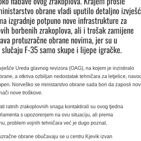
ko nabave ovog zrakoplova. Krajem prošle
ministarstvo obrane vladi uputilo detaljno izvješ
ma izgradnje potpuno nove infrastrukture za
ovih borbenih zrakoplova, ali i trošak zamijene
tava protuzračne obrane novima, jer su u
slučaju F-35 samo skupe i lijepe igračke.
zvješće Ureda glavnog revizora (OAG), na kojem je inzistiralo
brane, a otkriva ozbiljan nedostatak tehničara za letjelice, navo
mpen. Norveško se ministarstvo obrane sada bori da zaposli no
znači nove troškove.
ati ratnih zrakoplovnih snaga kontaktirali su ovog tjedna
rlamenta s upozorenjem na ovu situaciju, ali prema
, problem vojnih tehničara već je dugo poznat.
tuzračne obrane obučavaju se u centru Kjevik izvan