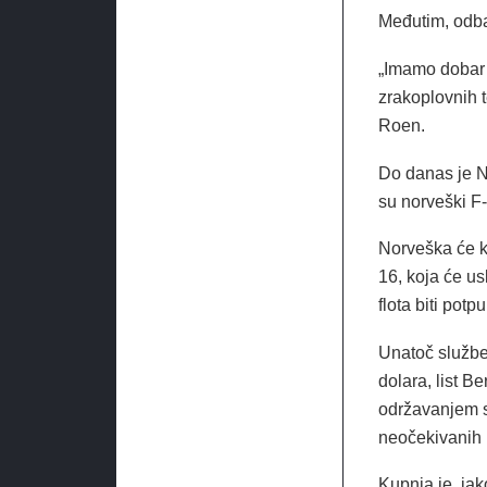
Međutim, odbac
„Imamo dobar 
zrakoplovnih 
Roen.
Do danas je No
su norveški F-
Norveška će ku
16, koja će u
flota biti pot
Unatoč služben
dolara, list B
održavanjem sv
neočekivanih 1
Kupnja je, iak