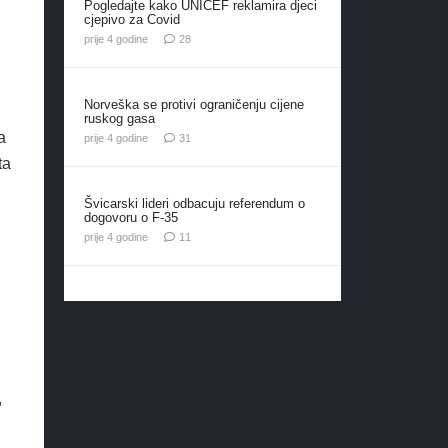
Pogledajte kako UNICEF reklamira djeci
cjepivo za Covid
komentara
prije 4 godine
28
Norveška se protivi ograničenju cijene
ruskog gasa
a
komentar
prije 4 godine
31
ta
Švicarski lideri odbacuju referendum o
dogovoru o F-35
komentara
prije 4 godine
11
,