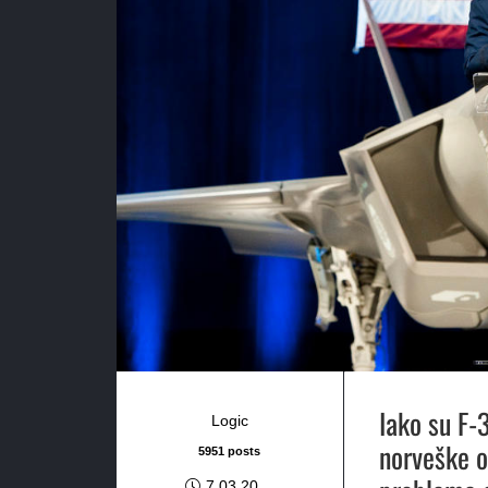
Iako su F-
Logic
norveške o
5951 posts
7.03.20