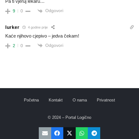
Pa ti vjeruj lekaru…
Odgovori
9
0
lurker
4 godine prije
Kaće njihovo cjepivo – jedva čekam!
Odgovori
2
0
Početna
Kontakt
O nama
Privatnost
© 2024 – Portal Logično