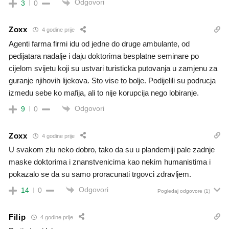
Odgovori
3
0
Zoxx
4 godine prije
Agenti farma firmi idu od jedne do druge ambulante, od
pedijatara nadalje i daju doktorima besplatne seminare po
cijelom svijetu koji su ustvari turisticka putovanja u zamjenu za
guranje njihovih lijekova. Sto vise to bolje. Podijelili su podrucja
izmedu sebe ko mafija, ali to nije korupcija nego lobiranje.
Odgovori
9
0
Zoxx
4 godine prije
U svakom zlu neko dobro, tako da su u plandemiji pale zadnje
maske doktorima i znanstvenicima kao nekim humanistima i
pokazalo se da su samo proracunati trgovci zdravljem.
Odgovori
14
0
Pogledaj odgovore
(1)
Filip
4 godine prije