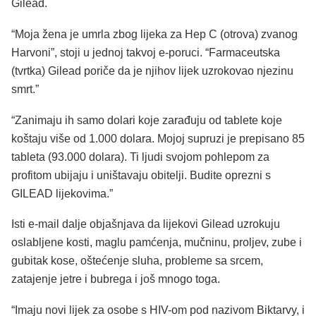
Gilead.
“Moja žena je umrla zbog lijeka za Hep C (otrova) zvanog
Harvoni”, stoji u jednoj takvoj e-poruci. “Farmaceutska
(tvrtka) Gilead poriče da je njihov lijek uzrokovao njezinu
smrt.”
“Zanimaju ih samo dolari koje zarađuju od tablete koje
koštaju više od 1.000 dolara. Mojoj supruzi je prepisano 85
tableta (93.000 dolara). Ti ljudi svojom pohlepom za
profitom ubijaju i uništavaju obitelji. Budite oprezni s
GILEAD lijekovima.”
Isti e-mail dalje objašnjava da lijekovi Gilead uzrokuju
oslabljene kosti, maglu pamćenja, mučninu, proljev, zube i
gubitak kose, oštećenje sluha, probleme sa srcem,
zatajenje jetre i bubrega i još mnogo toga.
“Imaju novi lijek za osobe s HIV-om pod nazivom Biktarvy, i