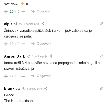
sve do AC
DC
Odgovori
10
0
cipiripi
4 godine prije
Žirinovski zaradio septički šok i u komi je.Hvalio se da je
cjepljen više puta.
Odgovori
10
0
Agron Dark
4 godine prije
farma troši 3-4 puta više novca na propagandu i mito nego li na
razvoj i istraživanja
Odgovori
12
0
brankica
4 godine prije
Gilead
The Handmaids tale