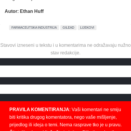
Autor: Ethan Huff
FARMACEUTSKA INDUSTRIJA
GILEAD
LIJEKOVI
Stavovi izneseni u tekstu i u komentarima ne odražavaju nužno
stav redakcije.
PRAVILA KOMENTIRANJA
: Vaši komentari ne smiju
biti kritika drugog komentatora, nego vaše mišljenje,
prijedlog ili ideja o temi. Nema rasprave tko je u pravu.