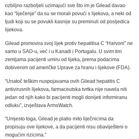
ozbiljno razboljeli uzimajući sve što im je Gilead davao
kao “liječenje” da su se morali povući s lijekova, a neki od
ljudi koji su se povukli kasnije su preminuli od posljedica
lijekova.
Gilead promovira svoj lijek protiv hepatitisa C “Harvoni” ne
samo u SAD-u, već i u Kanadi i Portugalu. U svim tim
zemljama pacijenti umiru od lijeka, prema podacima
dobivenim od američke Uprave za hranu i lijekove (FDA).
“Unatoč teškim nuspojavama ovih Gilead hepatitis C
antivirusnih lijekova, farmaceutska tvrtka nije navela niti
jedan od njih kako bi pacijenti mogli donijeti informiranu
odluku”, izvještava ArmsWatch.
“Umjesto toga, Gilead je platio mito liječnicima da
propisuju ove lijekove, a da pacijenti nisu obaviješteni o
mogućim rizicima.”