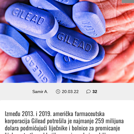
komentara
Samir A.
20.03.22
32
Između 2013. i 2019. američka farmaceutska
korporacija Gilead potrošila je najmanje 259 milijuna
dolara podmićujući liječnike i bolnice za promicanje