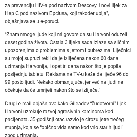
za prevenciju HIV-a pod nazivom Descovy, i novi lijek za
Hep C pod nazivom Epclusa, koji također ubija”,
objašnjava se u e-poruci.
“Znam mnoge ljude koji mi govore da su Harvoni oduzeli
deset godina života. Ostala 3 lijeka sada izlaze sa sličnim
upozorenjima o problemima s jetrom i bubrezima. Liječnici
su mojoj supruzi rekli da je izliječena nakon 60 dana
uzimanja Harvonija, i opet tri dana nakon što je popila
posljednju tabletu. Reklama na TV-u kaže da liječe 96 do
99 posto ljudi. Nekako obmanjujuće, jer većina ljudi ne
očekuje da će umrijeti nakon što se izliječe.”
Drugi e-mail objašnjava kako Gileadov “čudotvorni” lijek
Harvoni uzrokuje razvoj agresivnih karcinoma kod
pacijenata. 35-godišnji otac razvio je cirozu jetre trećeg
stupnja, koja se “obično viđa samo kod vrlo starih ljudi”
zbog uzimanja.