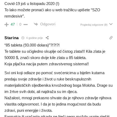
Covid-19 još u listopadu 2020 (!)
To lako možete pronaći ako u web tražilicu upišete “SZO
remdesivir”.
Odgovori
47
0
Pogledaj odgovore
(9)
Starina
4 godine prije
“85 tableta (93.000 dolara)”?!?!?!
Te tablete su očigledno skuplje od čistog zlata!!! Kila zlata je
50000 $, znači skoro dvije kile zlata u 85 tableta.
Koja pljačka nacija putem zdravstvenog sistema!!
Svi oni koji odlaze po pomoć svećenicima u bijelim kutama
predaju svoje zdravlje i život u ruke beskrupuloznih
materijalističkih sljedbenika krvožednog boga Moloha. Drage su
im žrtve svih dobi, ali najdraža su im djeca.
Nažalost, mnogi prekasno shvate da je njihovo zdravlje njihova
vlastita odgovornost. I da je to jedina mogućnost da budu
zdravi, puni energije i života.
Farmakia ili vračarija nikada ne liječi nego možda uspije riješiti