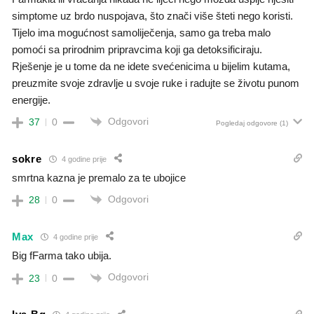
simptome uz brdo nuspojava, što znači više šteti nego koristi.
Tijelo ima mogućnost samoliječenja, samo ga treba malo
pomoći sa prirodnim pripravcima koji ga detoksificiraju.
Rješenje je u tome da ne idete svećenicima u bijelim kutama,
preuzmite svoje zdravlje u svoje ruke i radujte se životu punom
energije.
Odgovori
37
0
Pogledaj odgovore
(1)
sokre
4 godine prije
smrtna kazna je premalo za te ubojice
Odgovori
28
0
Max
4 godine prije
Big fFarma tako ubija.
Odgovori
23
0