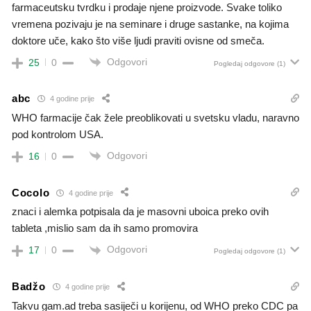
farmaceutsku tvrdku i prodaje njene proizvode. Svake toliko
vremena pozivaju je na seminare i druge sastanke, na kojima
doktore uče, kako što više ljudi praviti ovisne od smeča.
Odgovori
25
0
Pogledaj odgovore
(1)
abc
4 godine prije
WHO farmacije čak žele preoblikovati u svetsku vladu, naravno
pod kontrolom USA.
Odgovori
16
0
Cocolo
4 godine prije
znaci i alemka potpisala da je masovni uboica preko ovih
tableta ,mislio sam da ih samo promovira
Odgovori
17
0
Pogledaj odgovore
(1)
Badžo
4 godine prije
Takvu gam.ad treba sasiječi u korijenu, od WHO preko CDC pa