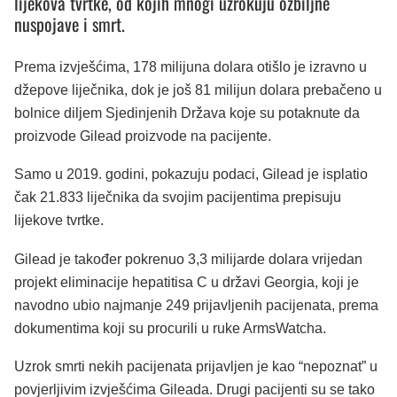
lijekova tvrtke, od kojih mnogi uzrokuju ozbiljne
nuspojave i smrt.
Prema izvješćima, 178 milijuna dolara otišlo je izravno u
džepove liječnika, dok je još 81 milijun dolara prebačeno u
bolnice diljem Sjedinjenih Država koje su potaknute da
proizvode Gilead proizvode na pacijente.
Samo u 2019. godini, pokazuju podaci, Gilead je isplatio
čak 21.833 liječnika da svojim pacijentima prepisuju
lijekove tvrtke.
Gilead je također pokrenuo 3,3 milijarde dolara vrijedan
projekt eliminacije hepatitisa C u državi Georgia, koji je
navodno ubio najmanje 249 prijavljenih pacijenata, prema
dokumentima koji su procurili u ruke ArmsWatcha.
Uzrok smrti nekih pacijenata prijavljen je kao “nepoznat” u
povjerljivim izvješćima Gileada. Drugi pacijenti su se tako