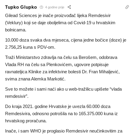
Tupko Glupko
4 godine prije
Gilead Sciences je inače proizvođač lijeka Remdesivir
(Veklury) koji se daje oboljelima od Covid-19 u hrvatskim
bolnicama.
10.000 doza svaka dva mjeseca, cijena jedne bočice (doze) je
2.756,25 kuna s PDV-om.
Traži Ministarstvo zdravlja na čelu sa Berošem, odobrava
Vlada RH na čelu sa Plenkovićem, ugovore potpisuje
ravnateljica Klinike za infektvine bolesti Dr. Fran Mihaljević,
svima znana Alemka Markotić.
Sve to možete i sami naći ako u web-tražilicu upišete “vlada
remdesivir”.
Do kraja 2021. godine Hrvatske je uvezla 60.000 doza
Remdesivira, odnosno potrošila na to 165.375.000 kuna iz
hrvatskog proračuna.
Inače, i sam WHO je proglasio Remdesivir neučinkovitim za