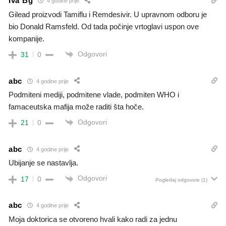
Iva Bg
4 godine prije
Gilead proizvodi Tamiflu i Remdesivir. U upravnom odboru je
bio Donald Ramsfeld. Od tada počinje vrtoglavi uspon ove
kompanije.
Odgovori
31
0
abc
4 godine prije
Podmiteni mediji, podmitene vlade, podmiten WHO i
famaceutska mafija može raditi šta hoče.
Odgovori
21
0
abc
4 godine prije
Ubijanje se nastavlja.
Odgovori
17
0
Pogledaj odgovore
(1)
abc
4 godine prije
Moja doktorica se otvoreno hvali kako radi za jednu