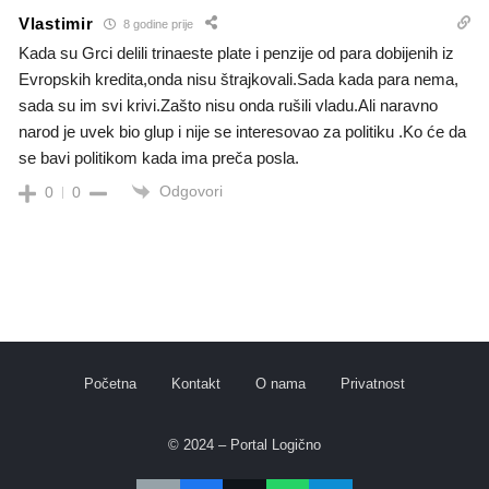
Vlastimir
8 godine prije
Kada su Grci delili trinaeste plate i penzije od para dobijenih iz
Evropskih kredita,onda nisu štrajkovali.Sada kada para nema,
sada su im svi krivi.Zašto nisu onda rušili vladu.Ali naravno
narod je uvek bio glup i nije se interesovao za politiku .Ko će da
se bavi politikom kada ima preča posla.
Odgovori
0
0
Početna
Kontakt
O nama
Privatnost
© 2024 – Portal Logično