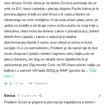
vise drzave Grcke otisla je na dobos,Grcima preostaje da se
sele za EU i tamo zaraduju i placaju dugove.Pazite kakva je to
prevara,dignes kredit za stan ili kucu ili i auto,a banke se
reklamiraju na svim medijima i ti racunas,imam platu zena i ja
,jedna za kredite a od druge cemo ziviti,a posto se vrag krije u
sitnicama ,vlast mora da donese zakon o privatizaciji tj. poklon
dobrih firmi zapadu i zakon o radu,koji je totalna
diskriminacija,vlasnik ti samo uruci otkazi,a nema ni truna
socijale i ti si za samoubistvo, Problem je da narod nije te dve
stvari skopcao.I polako stedeci napravio neku bajticu,da ne
placa stanarinu.Jer dug se nikada nece otplatiti.Na to je
upozoravao pre 20g novinar Ceric na RFI,francuskom radiju za
balkan.I u samom UN tada 2002g je MMF govorio da
…
Čitaj
više »
Odgovori
6
0
Sinisa
8 godine prije
Problem Grcke je pogresna percepcija kapitalizma a bome i