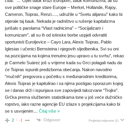
citat: “…“Opet bauk kruži Europom, bauk komunizma, ali su
sve političke snage stare Europe – Merkel, Hollande, Rajoy,
Cameron, Tsipras, Renzi…., udružile u “Svetu alijansu” kako bi
otjerale taj bauk. Nekada je radništvo u rušenje kapitalizma
jurišalo s parolama “Vlast radnicima” – “Socijalizam i
komunizam”, ali su ih od istinske borbe uspjeli odvratiti
oportunisti Euroljevice – Cayo Lara, Alexis Tsipras, Pablo
Iglesias i učenici Bernsteina i njegovih sljedbenika. Svi su oni
na pozicijama na kojima trenutno jesu upravo u tu svrhu”, rekao
je Carmelo Suárez još u vrijeme kada su Grci polagali nadu da
će Tsipras ispuniti predizborna obećanja. Nakon navodno
“mučnih” pregovora u početku s međunarodnim kreditorima,
Alexis Tsipras je kapitulirao i sa njima postigao sporazum kojeg
se i danas drži i ispunjava sve zapovijedi takozvane “Trojke”.
Grčka prema službenim statistikama tone u još veće dužničko
ropstvo, iako razne agencije EU izlaze s projekcijama kako bi
se s usvojenim
…
Čitaj više »
Odgovori
2
-1
Pogledaj odgovore
(1)