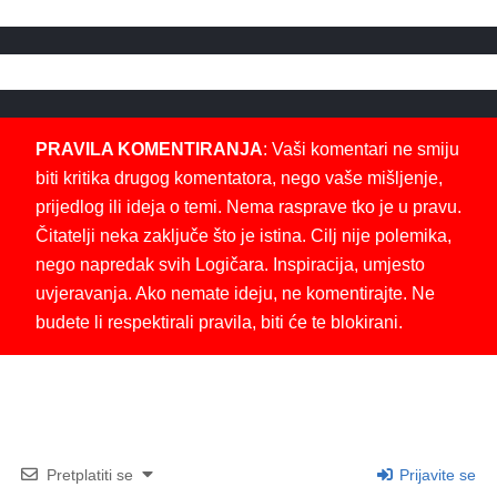
PRAVILA KOMENTIRANJA
: Vaši komentari ne smiju
biti kritika drugog komentatora, nego vaše mišljenje,
prijedlog ili ideja o temi. Nema rasprave tko je u pravu.
Čitatelji neka zaključe što je istina. Cilj nije polemika,
nego napredak svih Logičara. Inspiracija, umjesto
uvjeravanja. Ako nemate ideju, ne komentirajte. Ne
budete li respektirali pravila, biti će te blokirani.
Pretplatiti se
Prijavite se