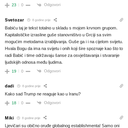
Odgovori
23
0
Svetozar
8 godine prije
Babiću taj je tekst totalno u skladu s mojom krvnom grupom.
Kapitalističke izrasline guše stanovništvo u Grciji sa svim
mogućim metodama izrabljivanja. Guše ga i i na cijelom svijetu.
Hvala Bogu da ima na svijetu i onih koji šire spoznaje kao što to
radi Babić i time održavaju šanse za osvještavanja i stvaranje
ljudskijih odnosa među ljudima.
Odgovori
19
0
dadi
8 godine prije
Kako sad Trump ne reaguje kao u Iranu?
Odgovori
18
0
Miki
8 godine prije
Ljevičari su obično oruđe globalnog establishmenta! Samo oni