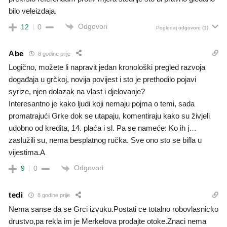
bilo veleizdaja.
Odgovori
12
0
Pogledaj odgovore
(1)
Abe
8 godine prije
Logično, možete li napravit jedan kronološki pregled razvoja
događaja u grčkoj, novija povijest i sto je prethodilo pojavi
syrize, njen dolazak na vlast i djelovanje?
Interesantno je kako ljudi koji nemaju pojma o temi, sada
promatrajući Grke dok se utapaju, komentiraju kako su živjeli
udobno od kredita, 14. plaća i sl. Pa se nameće: Ko ih j…
zaslužili su, nema besplatnog ručka. Sve ono sto se bifla u
vijestima.A
Odgovori
9
0
tedi
8 godine prije
Nema sanse da se Grci izvuku.Postati ce totalno robovlasnicko
drustvo,pa rekla im je Merkelova prodajte otoke.Znaci nema