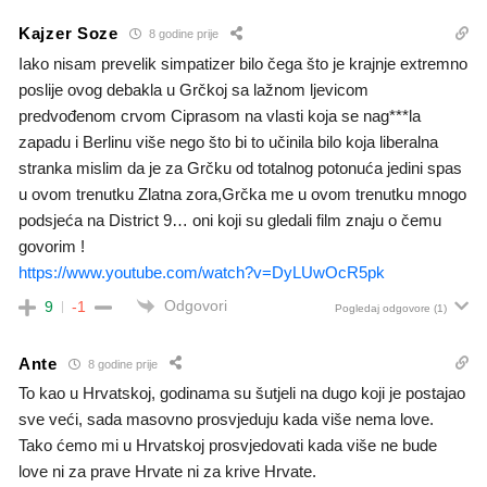
Kajzer Soze
8 godine prije
Iako nisam prevelik simpatizer bilo čega što je krajnje extremno
poslije ovog debakla u Grčkoj sa lažnom ljevicom
predvođenom crvom Ciprasom na vlasti koja se nag***la
zapadu i Berlinu više nego što bi to učinila bilo koja liberalna
stranka mislim da je za Grčku od totalnog potonuća jedini spas
u ovom trenutku Zlatna zora,Grčka me u ovom trenutku mnogo
podsjeća na District 9… oni koji su gledali film znaju o čemu
govorim !
https://www.youtube.com/watch?v=DyLUwOcR5pk
Odgovori
9
-1
Pogledaj odgovore
(1)
Ante
8 godine prije
To kao u Hrvatskoj, godinama su šutjeli na dugo koji je postajao
sve veći, sada masovno prosvjeduju kada više nema love.
Tako ćemo mi u Hrvatskoj prosvjedovati kada više ne bude
love ni za prave Hrvate ni za krive Hrvate.