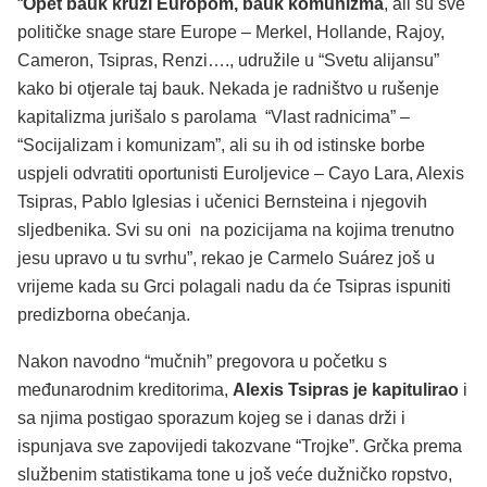
“
Opet bauk kruži Europom, bauk komunizma
, ali su sve
političke snage stare Europe – Merkel, Hollande, Rajoy,
Cameron, Tsipras, Renzi…., udružile u “Svetu alijansu”
kako bi otjerale taj bauk. Nekada je radništvo u rušenje
kapitalizma jurišalo s parolama “Vlast radnicima” –
“Socijalizam i komunizam”, ali su ih od istinske borbe
uspjeli odvratiti oportunisti Euroljevice – Cayo Lara, Alexis
Tsipras, Pablo Iglesias i učenici Bernsteina i njegovih
sljedbenika. Svi su oni na pozicijama na kojima trenutno
jesu upravo u tu svrhu”, rekao je Carmelo Suárez još u
vrijeme kada su Grci polagali nadu da će Tsipras ispuniti
predizborna obećanja.
Nakon navodno “mučnih” pregovora u početku s
međunarodnim kreditorima,
Alexis Tsipras je kapitulirao
i
sa njima postigao sporazum kojeg se i danas drži i
ispunjava sve zapovijedi takozvane “Trojke”. Grčka prema
službenim statistikama tone u još veće dužničko ropstvo,