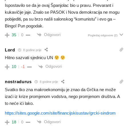
Ispostavilo se da je ovaj Španjolac bio u pravu. Prevarant i
kukavičije jaje. Znalo se PASOK i Nova demokracija ne mogu
pobijediti, pa su brzo našli salonskog “komunistu” i evo ga –
Bingo! Pun pogodak.
Odgovori
35
0
Pogledaj odgovore
(2)
Lord
8 godine prije
Hitno sazvati sjednicu UN
Odgovori
10
-1
nostradurus
8 godine prije
Svatko tko zna makroekonomiju je znao da Grčka ne može
izaći iz krize promjenom vodstva, nego promjenom društva. A
to neće ići lako.
https://sites.google.com/site/financijskisustav/grcki-sindrom
Odgovori
18
0