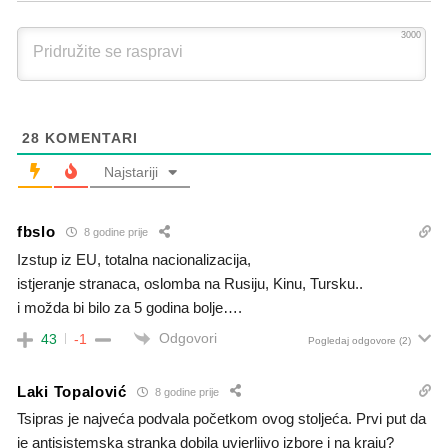
3000
28
KOMENTARI
Najstariji
fbslo
8 godine prije
Izstup iz EU, totalna nacionalizacija,
istjeranje stranaca, oslomba na Rusiju, Kinu, Tursku..
i možda bi bilo za 5 godina bolje….
Odgovori
43
-1
Pogledaj odgovore
(2)
Laki Topalović
8 godine prije
Tsipras je najveća podvala početkom ovog stoljeća. Prvi put da
je antisistemska stranka dobila uvjerljivo izbore i na kraju?