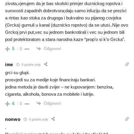
zivota,vjerujem da je bas skolski primjer duznickog ropstva i
surovosti zapadnih dobrotvora;daju samo infuziju da se prezivi
a rintas kao stoka za drugoga i bukvalno su pijanog covjeka
(Grcka) gurnuli u kanal (duznicko ropstvo) da se utusi..Nije ovo
Grckoj prvi put,vec su jednom bankrotirali i vec su jednom bili
pod protektoratom a stara narodna kaze “prop’o si k’o Grcka”.
Odgovori
5
0
ime
8 godine prije
grci su glupi.
prosvjedi su za medije koje financiraju bankari.
jedina metoda je daviti zvijer – ne kupovanjem: benzina,
cigareta, alkohola, bonova za mobitele i lutrije.
Odgovori
6
0
nonwo
8 godine prije
.