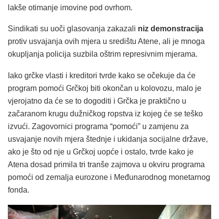
lakše otimanje imovine pod ovrhom.
Sindikati su uoči glasovanja zakazali
niz demonstracija
protiv usvajanja ovih mjera u središtu Atene, ali je mnoga
okupljanja policija suzbila oštrim represivnim mjerama.
Iako grčke vlasti i kreditori tvrde kako se očekuje da će
program pomoći Grčkoj biti okončan u kolovozu, malo je
vjerojatno da će se to dogoditi i Grčka je praktično u
začaranom krugu dužničkog ropstva iz kojeg će se teško
izvući. Zagovornici programa “pomoći” u zamjenu za
usvajanje novih mjera štednje i ukidanja socijalne države,
ako je što od nje u Grčkoj uopće i ostalo, tvrde kako je
Atena dosad primila tri tranše zajmova u okviru programa
pomoći od zemalja eurozone i Međunarodnog monetarnog
fonda.