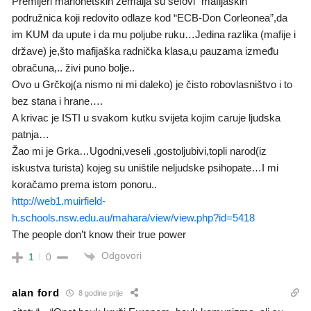
Premijeri marionetskih zemalja su šefovi “mafijaških”
podružnica koji redovito odlaze kod “ECB-Don Corleonea”,da
im KUM da upute i da mu poljube ruku…Jedina razlika (mafije i
države) je,što mafijaška radnička klasa,u pauzama između
obračuna,.. živi puno bolje..
Ovo u Grčkoj(a nismo ni mi daleko) je čisto robovlasništvo i to
bez stana i hrane….
A krivac je ISTI u svakom kutku svijeta kojim caruje ljudska
patnja…
Žao mi je Grka…Ugodni,veseli ,gostoljubivi,topli narod(iz
iskustva turista) kojeg su uništile neljudske psihopate…I mi
koračamo prema istom ponoru..
http://web1.muirfield-
h.schools.nsw.edu.au/mahara/view/view.php?id=5418
The people don’t know their true power
Odgovori
1
0
alan ford
8 godine prije