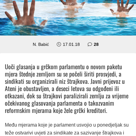
komentara
N. Babić
17.01.18
28
Uoči glasanja u grčkom parlamentu o novom paketu
mjera štednje zemljom su se počeli širiti prosvjedi, a
sindikati su organizirali niz štrajkova. Javni prijevoz u
Ateni je obustavljen, a deseci letova su odgođeni ili
otkazani, dok su štrajkovi paralizirali zemlju za vrijeme
očekivanog glasovanja parlamenta o takozvanim
reformskim mjerama koje žele grčki kreditori.
Među mjerama koje je parlament usvojio u ponedjeljak su
teže ostvarivi uvjeti za sindikate za sazivanje štrajkova i