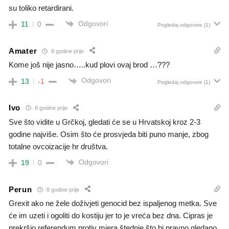
su toliko retardirani.
Odgovori
11
0
Pogledaj odgovore
(1)
Amater
8 godine prije
Kome još nije jasno…..kud plovi ovaj brod …???
Odgovori
13
-1
Pogledaj odgovore
(1)
Ivo
8 godine prije
Sve što vidite u Grčkoj, gledati će se u Hrvatskoj kroz 2-3
godine najviše. Osim što će prosvjeda biti puno manje, zbog
totalne ovcoizacije hr društva.
Odgovori
19
0
Perun
8 godine prije
Grexit ako ne žele doživjeti genocid bez ispaljenog metka. Sve
će im uzeti i ogoliti do kostiju jer to je vreća bez dna. Cipras je
prekršio referendum protiv mjera štednje što bi pravno gledano