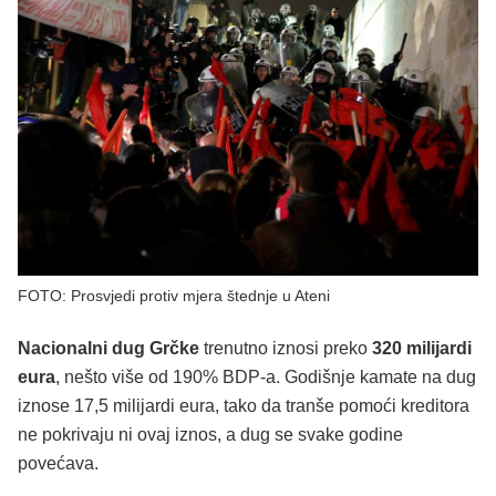
FOTO: Prosvjedi protiv mjera štednje u Ateni
Nacionalni dug Grčke
trenutno iznosi preko
320 milijardi
eura
, nešto više od 190% BDP-a. Godišnje kamate na dug
iznose 17,5 milijardi eura, tako da tranše pomoći kreditora
ne pokrivaju ni ovaj iznos, a dug se svake godine
povećava.