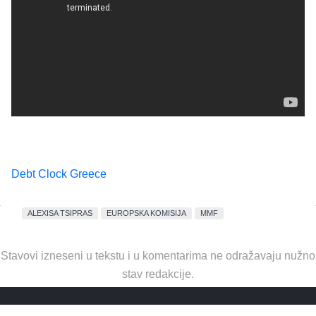
Debt Clock Greece
ALEXISA TSIPRAS
EUROPSKA KOMISIJA
MMF
Stavovi izneseni u tekstu i u komentarima ne odražavaju nužno
stav redakcije.