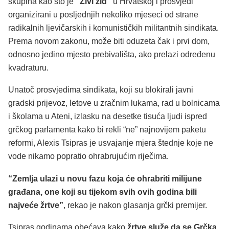
skupina kao što je
“Živi zid”
u Hrvatskoj i prosvjedi
organizirani u posljednjih nekoliko mjeseci od strane
radikalnih ljevičarskih i komunističkih militantnih sindikata.
Prema novom zakonu, može biti oduzeta čak i prvi dom,
odnosno jedino mjesto prebivališta, ako prelazi određenu
kvadraturu.
Unatoč prosvjedima sindikata, koji su blokirali javni
gradski prijevoz, letove u zračnim lukama, rad u bolnicama
i školama u Ateni, izlasku na desetke tisuća ljudi ispred
grčkog parlamenta kako bi rekli “ne” najnovijem paketu
reformi, Alexis Tsipras je usvajanje mjera štednje koje ne
vode nikamo popratio ohrabrujućim riječima.
“Zemlja ulazi u novu fazu koja će ohrabriti milijune
građana, one koji su tijekom svih ovih godina bili
najveće žrtve”
, rekao je nakon glasanja grčki premijer.
Tsipras godinama obećava kako
žrtve služe da se Grčka