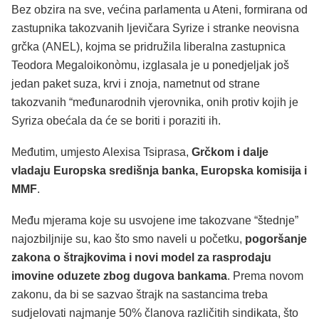
Bez obzira na sve, većina parlamenta u Ateni, formirana od
zastupnika takozvanih ljevičara Syrize i stranke neovisna
grčka (ANEL), kojma se pridružila liberalna zastupnica
Teodora Megaloikonòmu, izglasala je u ponedjeljak još
jedan paket suza, krvi i znoja, nametnut od strane
takozvanih “međunarodnih vjerovnika, onih protiv kojih je
Syriza obećala da će se boriti i poraziti ih.
Međutim, umjesto Alexisa Tsiprasa,
Grčkom i dalje
vladaju Europska središnja banka, Europska komisija i
MMF
.
Među mjerama koje su usvojene ime takozvane “štednje”
najozbiljnije su, kao što smo naveli u početku,
pogoršanje
zakona o štrajkovima i novi model za rasprodaju
imovine oduzete zbog dugova bankama
. Prema novom
zakonu, da bi se sazvao štrajk na sastancima treba
sudjelovati najmanje 50% članova različitih sindikata, što