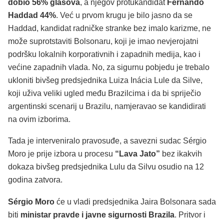
dobio 56% glasova
, a njegov protukandidat
Fernando
Haddad 44%
. Već u prvom krugu je bilo jasno da se
Haddad, kandidat radničke stranke bez imalo karizme, ne
može suprotstaviti Bolsonaru, koji je imao nevjerojatni
podršku lokalnih korporativnih i zapadnih medija, kao i
većine zapadnih vlada. No, za sigurnu pobjedu je trebalo
ukloniti bivšeg predsjednika Luiza Inácia Lule da Silve,
koji uživa veliki ugled među Brazilcima i da bi spriječio
argentinski scenarij u Brazilu, namjeravao se kandidirati
na ovim izborima.
Tada je interveniralo pravosuđe, a savezni sudac Sérgio
Moro je prije izbora u procesu
“Lava Jato”
bez ikakvih
dokaza bivšeg predsjednika Lulu da Silvu osudio na 12
godina zatvora.
Sérgio Moro
će u vladi predsjednika Jaira Bolsonara sada
biti
ministar pravde i javne sigurnosti Brazila
. Pritvor i