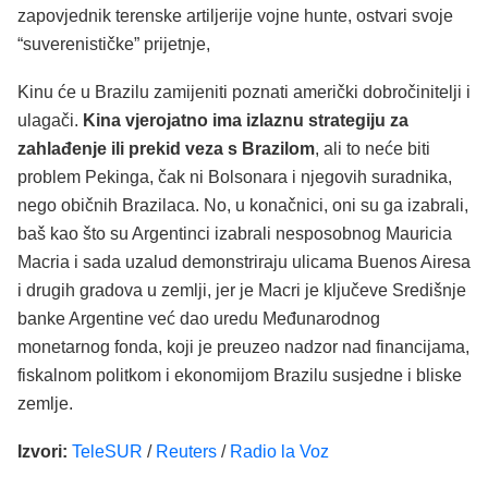
zapovjednik terenske artiljerije vojne hunte, ostvari svoje
“suverenističke” prijetnje,
Kinu će u Brazilu zamijeniti poznati američki dobročinitelji i
ulagači.
Kina vjerojatno ima izlaznu strategiju za
zahlađenje ili prekid veza s Brazilom
, ali to neće biti
problem Pekinga, čak ni Bolsonara i njegovih suradnika,
nego običnih Brazilaca. No, u konačnici, oni su ga izabrali,
baš kao što su Argentinci izabrali nesposobnog Mauricia
Macria i sada uzalud demonstriraju ulicama Buenos Airesa
i drugih gradova u zemlji, jer je Macri je ključeve Središnje
banke Argentine već dao uredu Međunarodnog
monetarnog fonda, koji je preuzeo nadzor nad financijama,
fiskalnom politkom i ekonomijom Brazilu susjedne i bliske
zemlje.
Izvori:
TeleSUR
/
Reuters
/
Radio la Voz