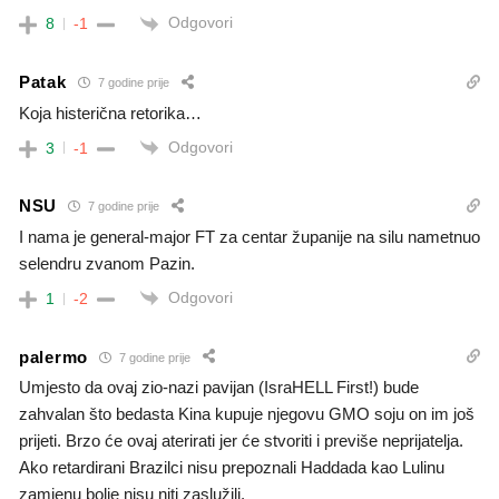
Odgovori
8
-1
Patak
7 godine prije
Koja histerična retorika…
Odgovori
3
-1
NSU
7 godine prije
I nama je general-major FT za centar županije na silu nametnuo
selendru zvanom Pazin.
Odgovori
1
-2
palermo
7 godine prije
Umjesto da ovaj zio-nazi pavijan (IsraHELL First!) bude
zahvalan što bedasta Kina kupuje njegovu GMO soju on im još
prijeti. Brzo će ovaj aterirati jer će stvoriti i previše neprijatelja.
Ako retardirani Brazilci nisu prepoznali Haddada kao Lulinu
zamjenu bolje nisu niti zaslužili.