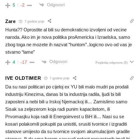
Odgovori
5
-2
Zare
7 godine prije
Hunta?? Oprostite al bili su demokraticno izvoljeni od vecine
naroda. Ako im je nova politika proAmericka i Izraelska, samo
zbog toga ne mozete ih nazvat “huntom”..logicno ovo od vas je
stvarno “lame”
Odgovori
4
-17
Pogledaj odgovore
(5)
IVE OLDTIMER
7 godine prije
Da su nasi politicari po cijeloj ex YU bili malo mudri pa prodali
industriju Kinezima, danas bi ta industrija radila, ljudi bi bili
zaposleni a nebi bili u Irskoj Njemackoj ili… Zamislimo samo
Sisak sa zeljezerom koja radi punim kapacitetom, ili
Prvomasjku koja radi ili Energoinvest u BiH ili… Nasi su se
kosari polakomili pokupiti pa unistiti, srusiti tvornice i izgraditi
stanove umijesto da su tvornice svojom akumulacijom gradile
stanove. Ili da smo barem sacuvali pokret nesvrstanih imali bi