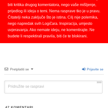
biti kritika drugog komentatora, nego vaše mišljenje,
prijedlog ili ideja o temi. Nema rasprave tko je u pravu.
Čitatelji neka zaključe što je istina. Cilj nije polemika,
nego napredak svih Logičara. Inspiracija, umjesto
uvjeravanja. Ako nemate ideju, ne komentirajte. Ne
budete li respektirali pravila, biti će te blokirani.
Pretplatiti se
Prijavite se
3000
47
KOMENTARI