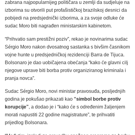
zabrana najpopularnijeg političara u zemlji da sudjeluje na
izborima su otvorili put profašističkoj brazilskoj desnici da
pobijedi na predsjednički izborima, a za svoje odluke će
sudac Moro biti nagrađen ministarskim kabinetom.
“Prihvatio sam prestižni poziv”, rekao je novinarima sudac
Sérgio Moro nakon dvosatnog sastanka s bivšim časnikom
vojne hunte u predsjedničkoj rezidenciji Barra de Tijuca.
Bolsonaro je dao uobičajena obećanja “kako će glavni cilj
njegove uprave biti borba protiv organiziranog kriminala i
pranja novca”.
Sudac Sérgio Moro, novi ministar pravosuđa, posljednjih
godina je pokušao prikazati kao
“simbol borbe protiv
korupcije”
, a dodao je i “kako će s određenim žaljenjem
morati napustiti 22 godine magistrature”, te prihvatiti
prijedlog Bolsonara.