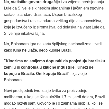
No,
statistike govore drugačije
i za vrijeme predsjedanja
Lule da Silve je s kineskim ulaganjima i jačanjem trgovine
rastao i standard Brazilaca. Uspon brazilskog
gospodarstva i rast standarda velikog dijela stanovništva,
koje je izvučeno iz siromaštva, od dolaska na vlast Lule da
Silve nije nikakva tajna.
No, Bolsonaro igra na kartu špiljskog nacionalizma i tvrdi
kako Kina ne ulaže, nego kupuje Brazil.
“Kinezima ne smijemo dopustiti da posjeduju brazilsku
zemlju ili kontroliraju ključne industrije. Kinezi ne
kupuju u Brazilu. Oni kupuju Brazil”
, izjavio je
Bolsonaro.
Novi predsjednik tvrdi da je tvrtku za proizvodnju
molibdena, u koju je Kina uložila 1,7 milijardi dolara, Brazil
mogao razviti sam. Govorio je i o zalihama niobija, koji se