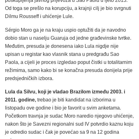
poskupljenja javnog prijevoza u Sao Paolu u ljeto 2013.
Od toga se prešlo na korupciju, a krajnji cilj je bio svrgnuti
Dilmu Rousseff i uhićenje Lule.
Sérgio Moro ga je na kraju uspio optužiti da je navodno
dobio stan u naselju Guaruja od jedne građevinske tvrtke.
Međutim, presuda je donesena iako Lula nigdje nije
upisan u registar kao vlasnik stana u predgrađu Sao
Paola, a cijeli je proces izgledao poput čistki u totalitarnim
režimima, samo kako bi se konačna presuda donijela prije
predsjedničkih izbora.
Lula da Silvu, koji je vladao Brazilom između 2003. i
2011. godine,
trebao je biti kandidat na izborima u
listopadu ove godine i bio je favorit u svim anketama.
Početkom travnja je sudac Moro naredio njegovo uhićenje,
nakon što je Savezni regionalni sud IV potvrdio kaznu koju
je odredio sudac i čak je povećao sa 9 na 12 godina