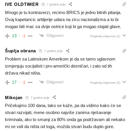
IVE OLDTIMER
7 godine prije
Mnogo je tu kontraverzi, recimo BRICS je jedno bitnih pitanja.
Ovaj kapetancic artiljerije udara na zicu nacionalizma a to bi
mogao biti mac sa dvije ostrice koji bi ga mogao stajati glave.
Odgovori
13
-1
Pogledaj odgovore
(1)
Šuplja obrana
7 godine prije
Problem sa Latinskom Amerikom je da se tamo uglavnom
izmjenjuju socijalisti i pro-američki desničari, i zato od tih
država nikad ništa.
Odgovori
17
-1
Pogledaj odgovore
(2)
Mikojan
7 godine prije
Pričekajmo 100 dana, tako se kaže, pa da vidimo kako će se
stvari razvijati, mene osobno najviše zanima riješavanje
kriminala, ako to smanji za 80% onda ga podržavam ali nekako
mi se vidi da ništa od toga, možda stvari budu duplo gore.