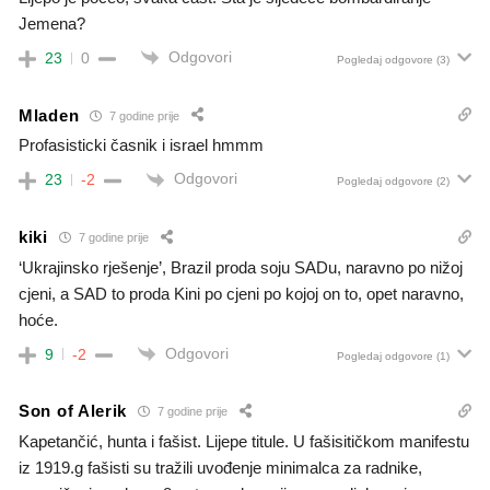
Jemena?
Odgovori
23
0
Pogledaj odgovore
(3)
Mladen
7 godine prije
Profasisticki časnik i israel hmmm
Odgovori
23
-2
Pogledaj odgovore
(2)
kiki
7 godine prije
‘Ukrajinsko rješenje’, Brazil proda soju SADu, naravno po nižoj
cjeni, a SAD to proda Kini po cjeni po kojoj on to, opet naravno,
hoće.
Odgovori
9
-2
Pogledaj odgovore
(1)
Son of Alerik
7 godine prije
Kapetančić, hunta i fašist. Lijepe titule. U fašisitičkom manifestu
iz 1919.g fašisti su tražili uvođenje minimalca za radnike,