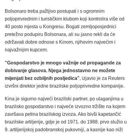
Bolsonaro treba pažljivo postupati i s ogromnim
poljoprivrednim i turističkim klubom koji kontrolira više od
40 posto mjesta u Kongresu. Bogati zemljoposjednici
pretežno podupiru Bolsonara, ali su jasno rekli da će
održavati dobre odnose s Kinom, njihovim najvećim i
najvažnijim kupcem.
“Gospodarstvo je mnogo važnije od propagande za
dobivanje glasova. Njega jednostavno ne možete
mijenjati bez ozbiljnih posljedica”
, izjavio je za Reuters
izvršni direktor jedne brazilske poljoprivredne kompanije.
Kina je sigurno najveći brazilski partner, po ulaganjima u
brazilsko gospodarstvo i najveće izvozno tržište na kojem
završava petina brazilskog izvoza. Ako bivši kapetančić
brazilske artiljerije, gdje je od 1971. do 1988. prvo služio u
9. artiljerijskoj padobranskoj pukovniji, a kasnije kao niži