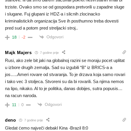
trziste. Ovako smo se od gospodara pretvorili u zapadne sluge
i slugane. Fuj glupani iz HDZ-a i slicnih zlocinacko
kriminalistickih organizacija Sve ih posthumno treba dovesti
pred sud a potom pred streljacki stroj..
Odgovori
18
-2
Majk Majers
7 godine prije
Rusi, ako zele bit jaki na globalnoj razini se moraju pocet uplitat
u izbore drugih zemalja. Sad su izgubili “B” iz BRICS-a a
jos…..Ameri rovare od stvaranja. To je drzava koja samo rovari
i tako vec 3 stoljeca. Stvoreni su da bi rovarili. Sa njima nemos
na lipo, nikako. Al to je politika, danas dobijes, sutra popusis…
na racun naroda.
Odgovori
11
0
deno
7 godine prije
Gledat ćemo največi debakl Kina -Brazil 8:0