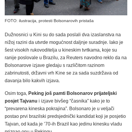
FOTO: ilustracija, protesti Bolsonarovih pristaša
Dužnosnici u Kini su do sada poslali dva izaslanstva na
nižoj razini da utvrde mogućnost daljnje suradnje. Iako je
šest visokih rukovoditelja u kineskim tvrtkama, koje su
ranije poslovale u Brazilu, za Reuters navodno reklo da na
Bolsonarove izjave gledaju s različitom razinom
zabrinutosti, državni vrh Kine se za sada suzdržava od
davanja bilo kakvih izjava.
Osim toga,
Peking još pamti Bolsonarov prijateljski
posjet Tajvanu
i izjave bivšeg “časnika” kako je to
“prevarena kineska pokrajina”. Bolsonaro je u veljači
postao prvi brazilski predsjednički kandidat koji je posjetio
Tajvan, od kada je ’70-ih Brazil kao jedinu kinesku vladu
priznao onu u Pekingu.