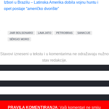
Izbori u Brazilu – Latinska Amerika dobila vojnu huntu i
opet postaje “američko dvorište”
JAIR BOLSONARO
LAVA JATO
PETROBRAS
SANKCIJE
SÉRGIO MORO
Stavovi izneseni u tekstu i u komentarima ne odražavaju nužno
stav redakcije.
PRAVILA KOMENTIRANJA
: Vaši komentari ne smiju