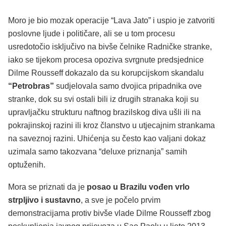
Moro je bio mozak operacije “Lava Jato” i uspio je zatvoriti
poslovne ljude i političare, ali se u tom procesu
usredotočio isključivo na bivše čelnike Radničke stranke,
iako se tijekom procesa opoziva svrgnute predsjednice
Dilme Rousseff dokazalo da su korupcijskom skandalu
“Petrobras”
sudjelovala samo dvojica pripadnika ove
stranke, dok su svi ostali bili iz drugih stranaka koji su
upravljačku strukturu naftnog brazilskog diva ušli ili na
pokrajinskoj razini ili kroz članstvo u utjecajnim strankama
na saveznoj razini. Uhićenja su često kao valjani dokaz
uzimala samo takozvana “deluxe priznanja” samih
optuženih.
Mora se priznati da je
posao u Brazilu vođen vrlo
strpljivo i sustavno
, a sve je počelo prvim
demonstracijama protiv bivše vlade Dilme Rousseff zbog