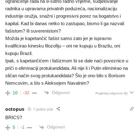
ograničenje rada na 8-satno radno vrijeme, sudjelovanje
radnika u upravama privatnih poduzeća, nacionalizaciju
industrije oružja, snažni i progresivni porez na bogatstvo i
kapital. Kad bi danas netko to zastupao, bismo li ga nazvali
fašistom? Ili suverenistom?
Možda je kapetančić fašist samo zato jer je ispravno
kvalificirao kinesku filozofiju – oni ne kupuju u Brazilu, oni
kupuju Brazil.
Ipak, s kapetančićem i fašizmom bi se dale naći poveznice u
priči o eliminaciji protukandidata. Ali nije li i Putin eliminirao na
sličan način svog protukandidata? Što je ono bilo s Borisom
Nemcovim, a što s Aleksejem Navalnim?
Odgovori
10
-32
Pogledaj odgovore
(8)
octopus
7 godine prije
BRICS?
Odgovori
5
-1