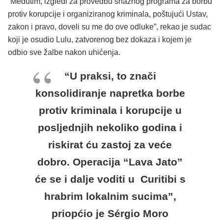
“Međutim, izgledi za provedbu snažnog programa za borbu
protiv korupcije i organiziranog kriminala, poštujući Ustav,
zakon i pravo, doveli su me do ove odluke”, rekao je sudac
koji je osudio Lulu, zatvorenog bez dokaza i kojem je
odbio sve žalbe nakon uhićenja.
“U praksi, to znači
konsolidiranje napretka borbe
protiv kriminala i korupcije u
posljednjih nekoliko godina i
riskirat ću zastoj za veće
dobro. Operacija “Lava Jato”
će se i dalje voditi u Curitibi s
hrabrim lokalnim sucima”,
priopćio je Sérgio Moro