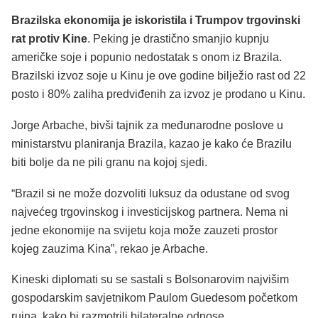
Brazilska ekonomija je iskoristila i Trumpov trgovinski
rat protiv Kine
. Peking je drastično smanjio kupnju
američke soje i popunio nedostatak s onom iz Brazila.
Brazilski izvoz soje u Kinu je ove godine bilježio rast od 22
posto i 80% zaliha predviđenih za izvoz je prodano u Kinu.
Jorge Arbache, bivši tajnik za međunarodne poslove u
ministarstvu planiranja Brazila, kazao je kako će Brazilu
biti bolje da ne pili granu na kojoj sjedi.
“Brazil si ne može dozvoliti luksuz da odustane od svog
najvećeg trgovinskog i investicijskog partnera. Nema ni
jedne ekonomije na svijetu koja može zauzeti prostor
kojeg zauzima Kina”, rekao je Arbache.
Kineski diplomati su se sastali s Bolsonarovim najvišim
gospodarskim savjetnikom Paulom Guedesom početkom
rujna, kako bi razmotrili bilateralne odnose.