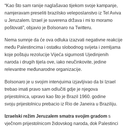
“Kao što sam ranije naglašavao tijekom svoje kampanje,
namjeravam preseliti brazilsko veleposlanstvo iz Tel Aviva
u Jeruzalem. Izrael je suverena država i mi to moramo
poštovati”, objavio je Bolsonaro na Twitteru.
Nema sumnje da će ova odluka izazvati negativne reakcije
među Palestincima i ostatku slobodnog svijeta i zemljama
koje poštuju rezolucije Vijeća sigurnosti Ujedinjenih
naroda i drugih tijela ove, iako neučinkovite, jedine
relevantne međunarodne organizacije.
Bolsonaro je u svojim intervjuima izjavljivao da bi Izrael
trebao imati pravo sam odlučiti gdje je njegova
prijestolnica, upravo kao što je Brazil 1960. godine
svoju prijestolnicu prebacio iz Rio de Janeira u Braziliju.
Izraelski režim Jeruzalem smatra svojim gradom
s
vječnom prijestolnicom židovskog naroda, dok Palestinci