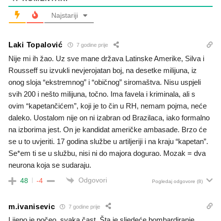
Najstariji
Laki Topalović
7 godine prije
Nije mi ih žao. Uz sve mane država Latinske Amerike, Silva i
Rousseff su izvukli nevjerojatan boj, na desetke milijuna, iz
onog sloja “ekstremnog” i “običnog” siromaštva. Nisu uspjeli
svih 200 i nešto milijuna, točno. Ima favela i kriminala, ali s
ovim “kapetančićem”, koji je to čin u RH, nemam pojma, neće
daleko. Uostalom nije on ni izabran od Brazilaca, iako formalno
na izborima jest. On je kandidat američke ambasade. Brzo će
se u to uvjeriti. 17 godina službe u artiljeriji i na kraju “kapetan”.
Se*em ti se u službu, nisi ni do majora dogurao. Mozak = dva
neurona koja se sudaraju.
Odgovori
48
-4
Pogledaj odgovore
(8)
m.ivanisevic
7 godine prije
Lijepo je počeo, svaka čast. Šta je sljedeće bombardiranje