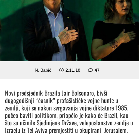
komentara
N. Babić
2.11.18
47
Novi predsjednik Brazila Jair Bolsonaro, bivši
dugogodišnji “časnik” profašističke vojne hunte u
zemlji, koji se nakon svrgavanja vojne diktature 1985.
počeo baviti politikom, priopćio je kako će Brazil, kao
što su učinile Sjedinjene Države, veleposlanstvo zemlje u
Izraelu iz Tel Aviva premjestiti u okupirani Jerusalem.