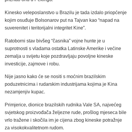
Kinesko veleposlanstvo u Brazilu je tada izdalo priopćenje
kojim osuđuje Bolsonarov put na Tajvan kao “napad na
suverenitet i teritorijalni integritet Kine”.
Ratoborni stav bivšeg “časnika” vojne hunte je u
suprotnosti s vladama ostatka Latinske Amerike i većine
zemalja u svijetu koje pozdravljaju povoljne kineske
investicije, zajmove i robu.
Nije jasno kako će se nositi s moćnim brazilskim
poduzetnicima i rudarskim industrijama kojima je Kina
nezamjenjiv kupac.
Primjerice, dionice brazilskih rudnika Vale SA, najvećeg
svjetskog proizvođača željezne rude, prošlog mjeseca bile
vrlo tražene i skočila im je cijena zbog kineske potražnje
za visokokvalitetnom rudom.