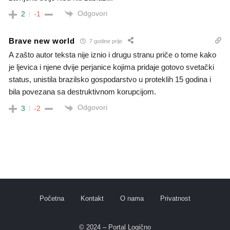
Odgovori
2
-1
Brave new world
7 godine prije
A zašto autor teksta nije iznio i drugu stranu priče o tome kako
je ljevica i njene dvije perjanice kojima pridaje gotovo svetački
status, unistila brazilsko gospodarstvo u proteklih 15 godina i
bila povezana sa destruktivnom korupcijom.
Odgovori
3
-2
Početna
Kontakt
O nama
Privatnost
© 2024 – Portal Logično