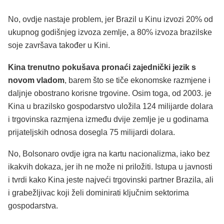
No, ovdje nastaje problem, jer Brazil u Kinu izvozi 20% od
ukupnog godišnjeg izvoza zemlje, a 80% izvoza brazilske
soje završava također u Kini.
Kina trenutno pokušava pronaći zajednički jezik s
novom vladom
, barem što se tiče ekonomske razmjene i
daljnje obostrano korisne trgovine. Osim toga, od 2003. je
Kina u brazilsko gospodarstvo uložila 124 milijarde dolara
i trgovinska razmjena između dvije zemlje je u godinama
prijateljskih odnosa dosegla 75 milijardi dolara.
No, Bolsonaro ovdje igra na kartu nacionalizma, iako bez
ikakvih dokaza, jer ih ne može ni priložiti. Istupa u javnosti
i tvrdi kako Kina jeste najveći trgovinski partner Brazila, ali
i grabežljivac koji želi dominirati ključnim sektorima
gospodarstva.