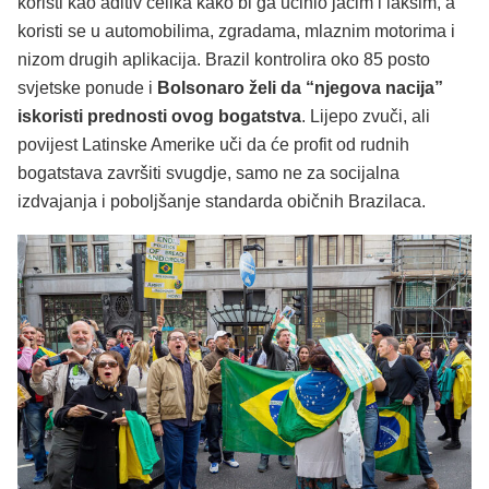
koristi kao aditiv čelika kako bi ga učinio jačim i lakšim, a
koristi se u automobilima, zgradama, mlaznim motorima i
nizom drugih aplikacija. Brazil kontrolira oko 85 posto
svjetske ponude i
Bolsonaro želi da “njegova nacija”
iskoristi prednosti ovog bogatstva
. Lijepo zvuči, ali
povijest Latinske Amerike uči da će profit od rudnih
bogatstava završiti svugdje, samo ne za socijalna
izdvajanja i poboljšanje standarda običnih Brazilaca.