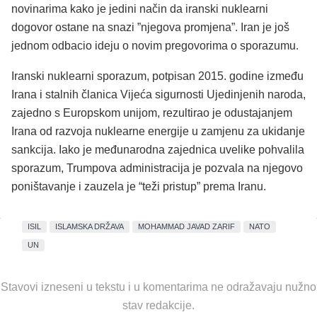
novinarima kako je jedini način da iranski nuklearni
dogovor ostane na snazi ”​​njegova promjena”. Iran je još
jednom odbacio ideju o novim pregovorima o sporazumu.
Iranski nuklearni sporazum, potpisan 2015. godine između
Irana i stalnih članica Vijeća sigurnosti Ujedinjenih naroda,
zajedno s Europskom unijom, rezultirao je odustajanjem
Irana od razvoja nuklearne energije u zamjenu za ukidanje
sankcija. Iako je međunarodna zajednica uvelike pohvalila
sporazum, Trumpova administracija je pozvala na njegovo
poništavanje i zauzela je “teži pristup” prema Iranu.
ISIL
ISLAMSKA DRŽAVA
MOHAMMAD JAVAD ZARIF
NATO
UN
Stavovi izneseni u tekstu i u komentarima ne odražavaju nužno
stav redakcije.