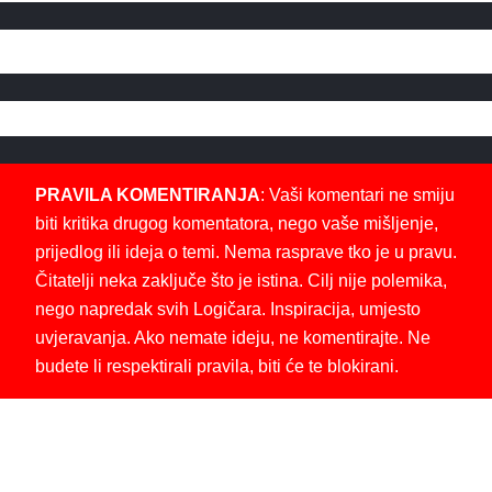
PRAVILA KOMENTIRANJA
: Vaši komentari ne smiju
biti kritika drugog komentatora, nego vaše mišljenje,
prijedlog ili ideja o temi. Nema rasprave tko je u pravu.
Čitatelji neka zaključe što je istina. Cilj nije polemika,
nego napredak svih Logičara. Inspiracija, umjesto
uvjeravanja. Ako nemate ideju, ne komentirajte. Ne
budete li respektirali pravila, biti će te blokirani.