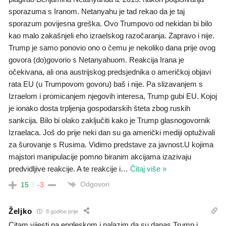
sporazuma s Iranom. Netanyahu je tad rekao da je taj
sporazum povijesna greška. Ovo Trumpovo od nekidan bi bilo
kao malo zakašnjeli eho izraelskog razočaranja. Zapravo i nije.
Trump je samo ponovio ono o čemu je nekoliko dana prije ovog
govora (do)govorio s Netanyahuom. Reakcija Irana je
očekivana, ali ona austrijskog predsjednika o američkoj objavi
rata EU (u Trumpovom govoru) baš i nije. Pa slizavanjem s
Izraelom i promicanjem njegovih interesa, Trump gubi EU. Kojoj
je ionako dosta trpljenja gospodarskih šteta zbog ruskih
sankcija. Bilo bi olako zaključiti kako je Trump glasnogovornik
Izraelaca. Još do prije neki dan su ga američki mediji optuživali
za šurovanje s Rusima. Vidimo predstave za javnost.U kojima
majstori manipulacije pomno biranim akcijama izazivaju
predvidljive reakcije. A te reakcije i
…
Čitaj više »
Odgovori
15
-3
Željko
8 godine prije
Citam vijesti na engleskom i nalazim da su danas Trump i