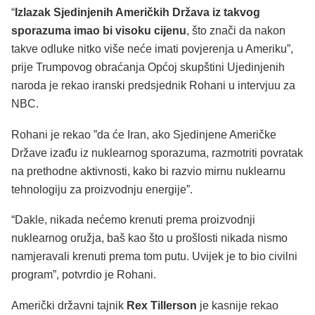
“
Izlazak Sjedinjenih Američkih Država iz takvog
sporazuma imao bi visoku cijenu
, što znači da nakon
takve odluke nitko više neće imati povjerenja u Ameriku”,
prije Trumpovog obraćanja Općoj skupštini Ujedinjenih
naroda je rekao iranski predsjednik Rohani u intervjuu za
NBC.
Rohani je rekao ”da će Iran, ako Sjedinjene Američke
Države izađu iz nuklearnog sporazuma, razmotriti povratak
na prethodne aktivnosti, kako bi razvio mirnu nuklearnu
tehnologiju za proizvodnju energije”.
“Dakle, nikada nećemo krenuti prema proizvodnji
nuklearnog oružja, baš kao što u prošlosti nikada nismo
namjeravali krenuti prema tom putu. Uvijek je to bio civilni
program”, potvrdio je Rohani.
Američki državni tajnik
Rex Tillerson
je kasnije rekao