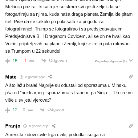
Melanija pozirali tri sata jer su skoro svi gosti zeljeli da se
fotogarfiraju sa njima, kuda naša draga planeta Zemlja ide pitam
se!! Pise da se cekalo po pola sata za prigodu za
fotografiranje!! Trump se fotografirao i sa predsjedavajucim
Predsjednistva BiH Draganom Covicem, ali se on ne hvali kao
Vucic, prijatelj svih na planeti Zemlji, koji se cetiri puta rukovao
sa Trumpom u 22 sekunde!!
Odgovori
15
-1
Pogledaj odgovore
(1)
Mate
8 godine prije
A što lažu brale! Najprije su odustali od sporazuma u Minsku,
pša od “nuklearnog” sporazuma s Iranom, pa Sirija….Tko će im
više u svijetu vjerovat?
Odgovori
12
0
Franjo
8 godine prije
Americki zidovi cvile li ga cvile, podudlali su ga na