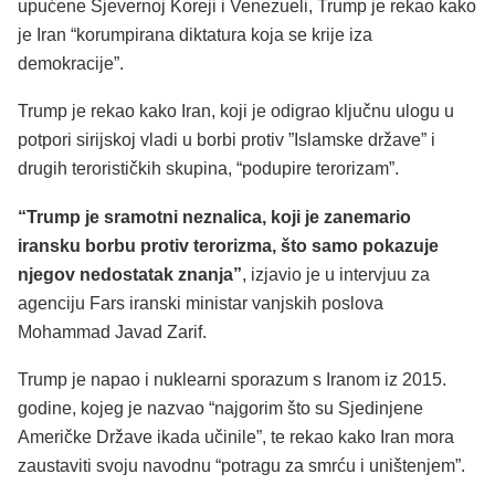
upućene Sjevernoj Koreji i Venezueli, Trump je rekao kako
je Iran “korumpirana diktatura koja se krije iza
demokracije”.
Trump je rekao kako Iran, koji je odigrao ključnu ulogu u
potpori sirijskoj vladi u borbi protiv ”Islamske države” i
drugih terorističkih skupina, “podupire terorizam”.
“Trump je sramotni neznalica, koji je zanemario
iransku borbu protiv terorizma, što samo pokazuje
njegov nedostatak znanja”
, izjavio je u intervjuu za
agenciju Fars iranski ministar vanjskih poslova
Mohammad Javad Zarif.
Trump je napao i nuklearni sporazum s Iranom iz 2015.
godine, kojeg je nazvao “najgorim što su Sjedinjene
Američke Države ikada učinile”, te rekao kako Iran mora
zaustaviti svoju navodnu “potragu za smrću i uništenjem”.