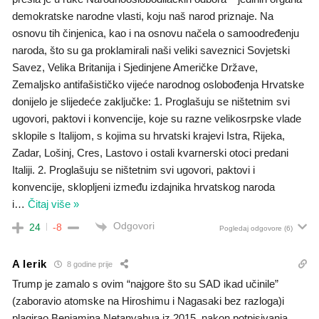
demokratske narodne vlasti, koju naš narod priznaje. Na
osnovu tih činjenica, kao i na osnovu načela o samoodređenju
naroda, što su ga proklamirali naši veliki saveznici Sovjetski
Savez, Velika Britanija i Sjedinjene Američke Države,
Zemaljsko antifašističko vijeće narodnog oslobođenja Hrvatske
donijelo je slijedeće zaključke: 1. Proglašuju se ništetnim svi
ugovori, paktovi i konvencije, koje su razne velikosrpske vlade
sklopile s Italijom, s kojima su hrvatski krajevi Istra, Rijeka,
Zadar, Lošinj, Cres, Lastovo i ostali kvarnerski otoci predani
Italiji. 2. Proglašuju se ništetnim svi ugovori, paktovi i
konvencije, sklopljeni između izdajnika hrvatskog naroda
i
…
Čitaj više »
Odgovori
24
-8
Pogledaj odgovore
(6)
A lerik
8 godine prije
Trump je zamalo s ovim “najgore što su SAD ikad učinile”
(zaboravio atomske na Hiroshimu i Nagasaki bez razloga)i
plagirao Benjamina Netanyahua iz 2015. nakon potpisivanja