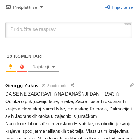
Pretplatiti se
Prijavite se
3000
13
KOMENTARI
Najstariji
Georgij Žukov
8 godine prije
DA SE NE ZABORAVI! ✩NA DANAŠNJI DAN – 1943.✩
Odluka o priključenju Istre, Rijeke, Zadra i ostalih okupiranih
krajeva Hrvatskoj Narod Istre, Hrvatskog Primorja, Dalmacije i
svih Jadranskih otoka u zajednici s junačkom
Narodnooslobodilačkom vojskom Hrvatske, oslobodio je svoje
krajeve ispod jarma talijanskih tlačitelja. Vlast u tim krajevima
prešla je u ruke Narodnooslobodilačkih odbora – jedinih organa