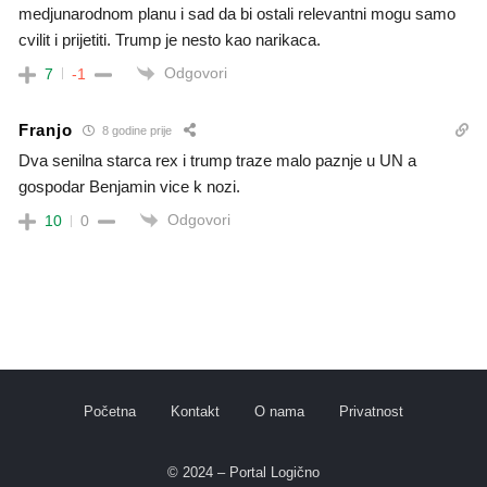
medjunarodnom planu i sad da bi ostali relevantni mogu samo
cvilit i prijetiti. Trump je nesto kao narikaca.
Odgovori
7
-1
Franjo
8 godine prije
Dva senilna starca rex i trump traze malo paznje u UN a
gospodar Benjamin vice k nozi.
Odgovori
10
0
Početna
Kontakt
O nama
Privatnost
© 2024 – Portal Logično