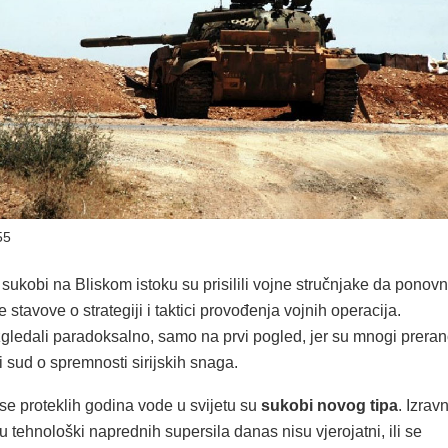
55
sukobi na Bliskom istoku su prisilili vojne stručnjake da ponov
e stavove o strategiji i taktici provođenja vojnih operacija.
zgledali paradoksalno, samo na prvi pogled, jer su mnogi prera
i sud o spremnosti sirijskih snaga.
i se proteklih godina vode u svijetu su
sukobi novog tipa
. Izravn
tehnološki naprednih supersila danas nisu vjerojatni, ili se