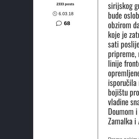
sirijskog 
2333 posts
bude oslob
6.03.18
obzirom da
komentara
68
koje je zat
sati poslij
pripreme, 
linije fro
opremljene
isporučila
bojištu pr
vladine sna
Doumom i H
Zamalka i 