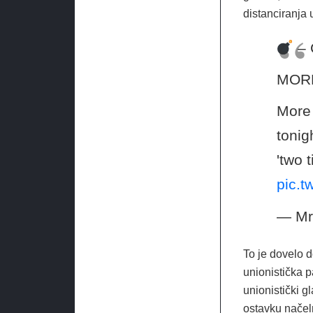
distanciranja
– 
MORE
More 
tonig
'two t
pic.
— Mr
To je dovelo 
unionistička p
unionistički g
ostavku načeln