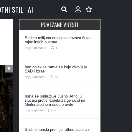
OTNI STIL
AI
POVEZANE VIJESTI
Sedam milijuna crnoglavih ovaca čuva
tajne irskih pustara
komentara
prije 2 mjeseca
11
Iran oplakuje mrtve za koje okrivljuje
SAD i Izrael
komentara
prije 7 mjeseci
73
Irska se pridružuje Južnoj Africi u
slučaju protiv Izraela za genocid na
Međunarodnom sudu pravde
komentara
prije 2 godine
37
Bivši britanski premijer otkrio planirani