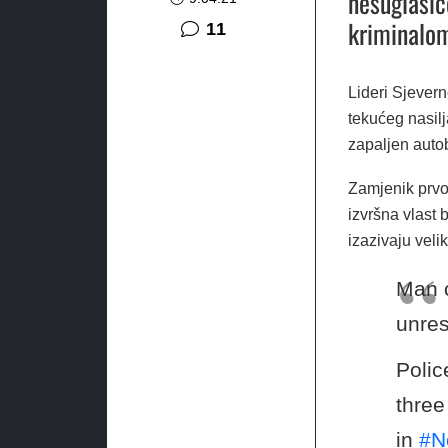
nesuglasic
kriminalo
komentara
11
Lideri Sjevern
tekućeg nasilj
zapaljen auto
Zamjenik prvog
izvršna vlast 
izazivaju veli
Man c
unres
Polic
three
in
#N