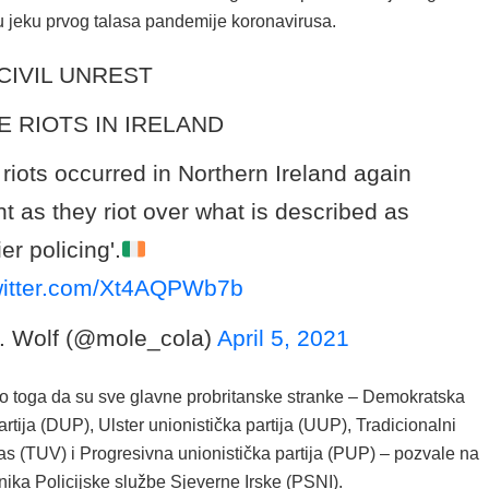
 u jeku prvog talasa pandemije koronavirusa.
CIVIL UNREST
 RIOTS IN IRELAND
riots occurred in Northern Ireland again
ht as they riot over what is described as
ier policing'.
twitter.com/Xt4AQPWb7b
. Wolf (@mole_cola)
April 5, 2021
do toga da su sve glavne probritanske stranke – Demokratska
artija (DUP), Ulster unionistička partija (UUP), Tradicionalni
las (TUV) i Progresivna unionistička partija (PUP) – pozvale na
ika Policijske službe Sjeverne Irske (PSNI).