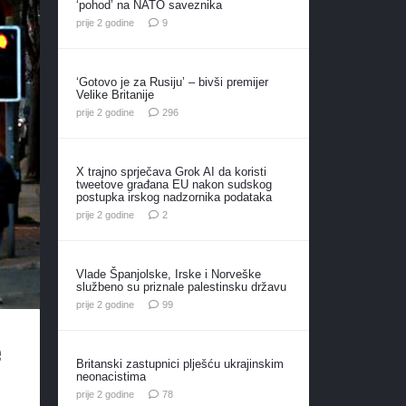
‘pohod’ na NATO saveznika
komentara
prije 2 godine
9
‘Gotovo je za Rusiju’ – bivši premijer
Velike Britanije
komentara
prije 2 godine
296
X trajno sprječava Grok AI da koristi
tweetove građana EU nakon sudskog
postupka irskog nadzornika podataka
komentara
prije 2 godine
2
Vlade Španjolske, Irske i Norveške
službeno su priznale palestinsku državu
komentara
prije 2 godine
99
e
Britanski zastupnici plješću ukrajinskim
neonacistima
komentara
prije 2 godine
78