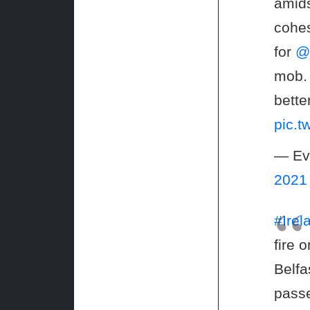
amids
cohes
for
@
mob
bette
pic.t
— Ev
2021
#Irel
fire 
Belfa
passe