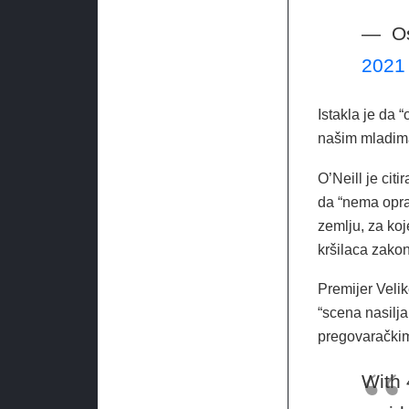
— ‎ 
2021
Istakla je da 
našim mladima 
O’Neill je citi
da “nema opra
zemlju, za koj
kršilaca zakon
Premijer Velik
“scena nasilja 
pregovaračkim 
With 