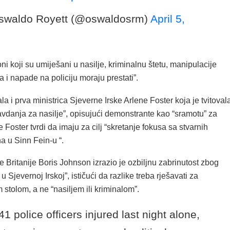
‎Oswaldo Royett (@oswaldosrm)
April 5,
“oni koji su umiješani u nasilje, kriminalnu štetu, manipulacije
i napade na policiju moraju prestati”.
rala i prva ministrica Sjeverne Irske Arlene Foster koja je tvitoval
vdanja za nasilje”, opisujući demonstrante kao “sramotu” za
e Foster tvrdi da imaju za cilj “skretanje fokusa sa stvarnih
a u Sinn Fein-u “.
e Britanije Boris Johnson izrazio je ozbiljnu zabrinutost zbog
u Sjevernoj Irskoj”, ističući da razlike treba rješavati za
stolom, a ne “nasiljem ili kriminalom”.
41 police officers injured last night alone,