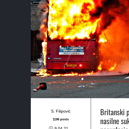
Britanski 
S. Filipović
nasilne su
1196 posts
9.04.21