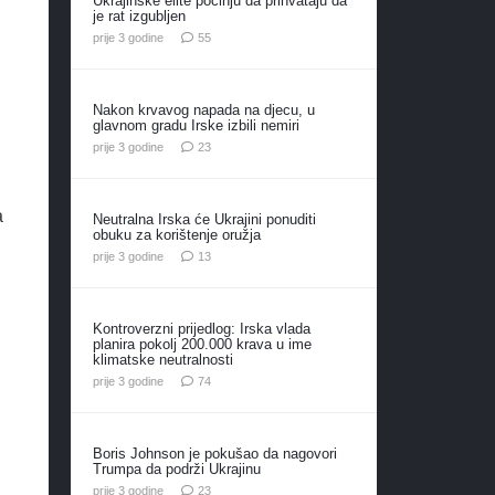
Ukrajinske elite počinju da prihvataju da
je rat izgubljen
komentara
prije 3 godine
55
Nakon krvavog napada na djecu, u
glavnom gradu Irske izbili nemiri
komentara
prije 3 godine
23
a
Neutralna Irska će Ukrajini ponuditi
obuku za korištenje oružja
komentara
prije 3 godine
13
Kontroverzni prijedlog: Irska vlada
planira pokolj 200.000 krava u ime
klimatske neutralnosti
komentara
prije 3 godine
74
Boris Johnson je pokušao da nagovori
Trumpa da podrži Ukrajinu
komentara
prije 3 godine
23