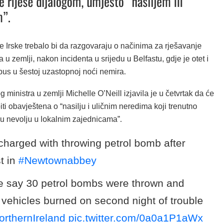
e riješe dijalogom, umjesto “nasiljem ili
m”.
e Irske trebalo bi da razgovaraju o načinima za rješavanje
a u zemlji, nakon incidenta u srijedu u Belfastu, gdje je otet i
bus u šestoj uzastopnoj noći nemira.
 ministra u zemlji Michelle O’Neill izjavila je u četvrtak da će
biti obavještena o “nasilju i uličnim neredima koji trenutno
ku nevolju u lokalnim zajednicama”.
harged with throwing petrol bomb after
t in
#Newtownabbey
e say 30 petrol bombs were thrown and
 vehicles burned on second night of trouble
orthernIreland
pic.twitter.com/0a0a1P1aWx