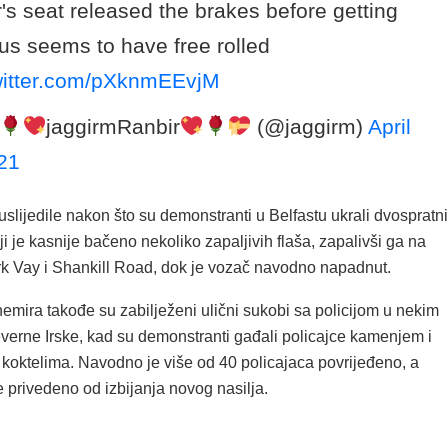
r's seat released the brakes before getting
Bus seems to have free rolled
twitter.com/pXknmEEvjM
jaggirmRanbir
(@jaggirm)
April
21
slijedile nakon što su demonstranti u Belfastu ukrali dvospratni
i je kasnije bačeno nekoliko zapaljivih flaša, zapalivši ga na
rk Vay i Shankill Road, dok je vozač navodno napadnut.
emira takođe su zabilježeni ulični sukobi sa policijom u nekim
everne Irske, kad su demonstranti gađali policajce kamenjem i
 koktelima. Navodno je više od 40 policajaca povrijeđeno, a
 privedeno od izbijanja novog nasilja.