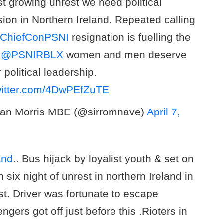
t growing unrest we need political
ion in Northern Ireland. Repeated calling
ChiefConPSNI
resignation is fuelling the
.
@PSNIRBLX
women and men deserve
r political leadership.
witter.com/4DwPEfZuTE
an Morris MBE (@sirromnave)
April 7,
and
.. Bus hijack by loyalist youth & set on
on six night of unrest in northern Ireland in
st. Driver was fortunate to escape
ngers got off just before this .Rioters in