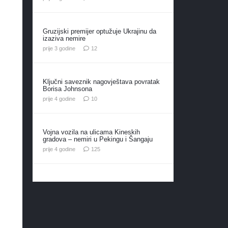
Gruzijski premijer optužuje Ukrajinu da
izaziva nemire
komentara
prije 3 godine
12
Ključni saveznik nagovještava povratak
Borisa Johnsona
komentara
prije 4 godine
10
Vojna vozila na ulicama Kineskih
gradova – nemiri u Pekingu i Šangaju
komentara
prije 4 godine
125