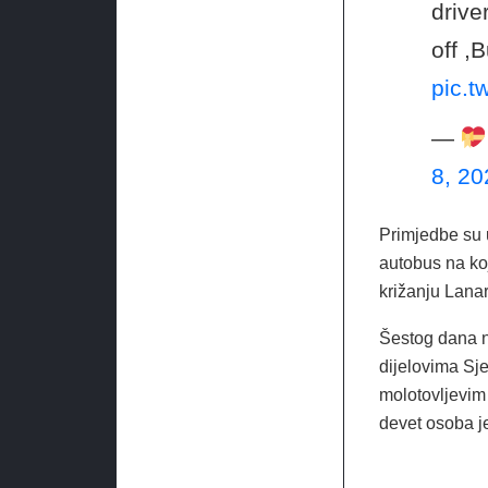
drive
off ,
pic.
—
8, 20
Primjedbe su u
autobus na koj
križanju Lana
Šestog dana n
dijelovima Sj
molotovljevim
devet osoba je