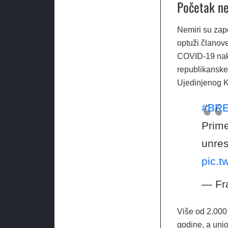
Početak n
Nemiri su zapo
optuži članov
COVID-19 nako
republikanske 
Ujedinjenog K
#BR
Prime
unres
pic.
— Fr
Više od 2.000 
godine, a union