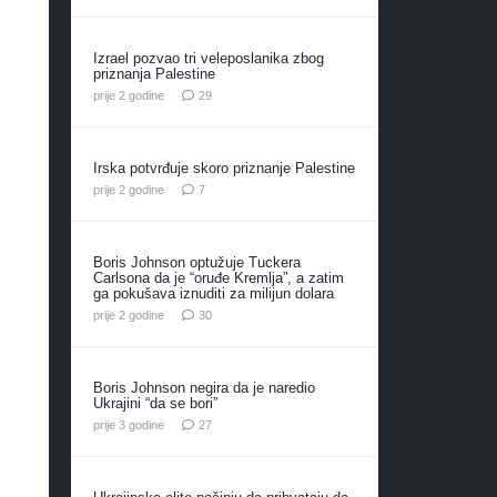
Izrael pozvao tri veleposlanika zbog
priznanja Palestine
komentara
prije 2 godine
29
Irska potvrđuje skoro priznanje Palestine
komentara
prije 2 godine
7
Boris Johnson optužuje Tuckera
Carlsona da je “oruđe Kremlja”, a zatim
ga pokušava iznuditi za milijun dolara
komentara
prije 2 godine
30
Boris Johnson negira da je naredio
Ukrajini “da se bori”
komentara
prije 3 godine
27