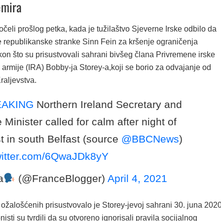
emira
čeli prošlog petka, kada je tužilaštvo Sjeverne Irske odbilo da
e republikanske stranke Sinn Fein za kršenje ograničenja
n što su prisustvovali sahrani bivšeg člana Privremene irske
armije (IRA) Bobby-ja Storey-a,koji se borio za odvajanje od
raljevstva.
EAKING
Northern Ireland Secretary and
 Minister called for calm after night of
t in south Belfast (source
@BBCNews
)
twitter.com/6QwaJDk8yY
a
(@FranceBlogger)
April 4, 2021
ožalošćenih prisustvovalo je Storey-jevoj sahrani 30. juna 2020
isti su tvrdili da su otvoreno ignorisali pravila socijalnog