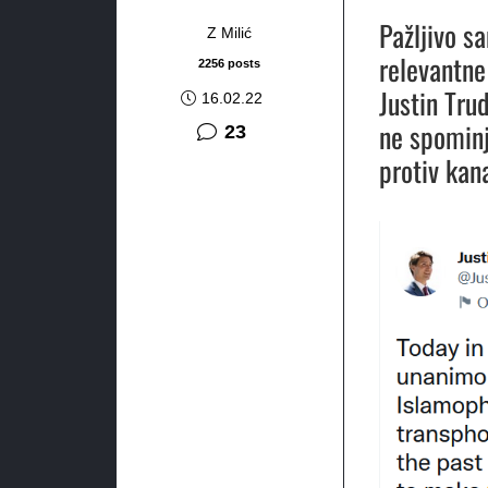
Pažljivo s
Z Milić
relevantne
2256 posts
Justin Tru
16.02.22
ne spomin
komentara
23
protiv kan