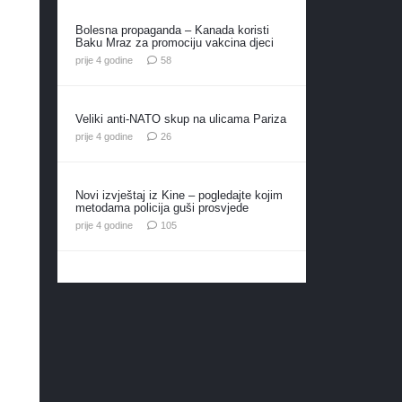
Bolesna propaganda – Kanada koristi
Baku Mraz za promociju vakcina djeci
komentara
prije 4 godine
58
Veliki anti-NATO skup na ulicama Pariza
komentara
prije 4 godine
26
Novi izvještaj iz Kine – pogledajte kojim
metodama policija guši prosvjede
komentara
prije 4 godine
105