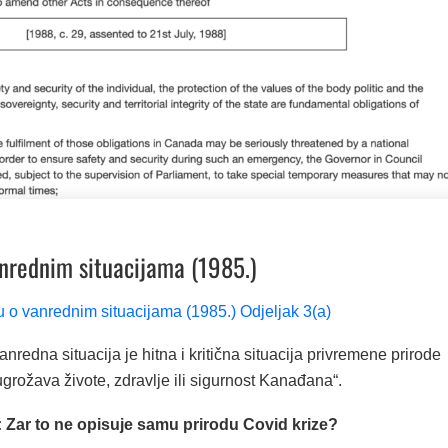
nrednim situacijama (1985.)
 o vanrednim situacijama (1985.) Odjeljak 3(a)
nredna situacija je hitna i kritična situacija privremene prirode
ugrožava živote, zdravlje ili sigurnost Kanađana“.
): Zar to ne opisuje samu prirodu Covid krize?