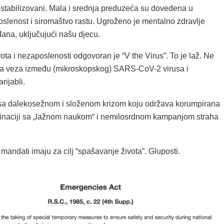
estabilizovani. Mala i srednja preduzeća su dovedena u
oslenost i siromaštvo rastu. Ugroženo je mentalno zdravlje
ana, uključujući našu djecu.
ota i nezaposlenosti odgovoran je “V the Virus”. To je laž. Ne
na veza između (mikroskopskog) SARS-CoV-2 virusa i
ijabli.
sa dalekosežnom i složenom krizom koju održava korumpirana
inaciji sa „lažnom naukom“ i nemilosrdnom kampanjom straha
 mandati imaju za cilj “spašavanje života”. Gluposti.