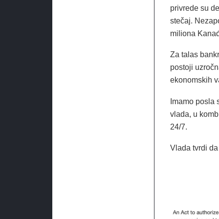
privrede su d
stečaj. Nezap
miliona Kanađ
Za talas bankr
postoji uzroč
ekonomskih var
Imamo posla 
vlada, u komb
24/7.
Vlada tvrdi da