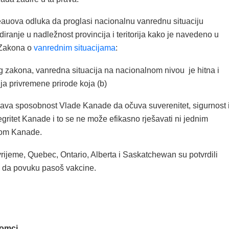
eauova odluka da proglasi nacionalnu vanrednu situaciju
diranje u nadležnost provincija i teritorija kako je navedeno u
 Zakona o
vanrednim situacijama
:
g zakona, vanredna situacija na nacionalnom nivou je hitna i
cija privremene prirode koja (b)
žava sposobnost Vlade Kanade da očuva suverenitet, sigurnost 
ntegritet Kanade i to se ne može efikasno rješavati ni jednim
om Kanade.
rijeme, Quebec, Ontario, Alberta i Saskatchewan su potvrdili
 da povuku pasoš vakcine.
lomci