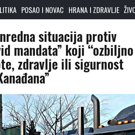
LITIKA
POSAO I NOVAC
HRANA I ZDRAVLJE
ŽIV
nredna situacija protiv
id mandata” koji “ozbiljno
te, zdravlje ili sigurnost
Kanađana”