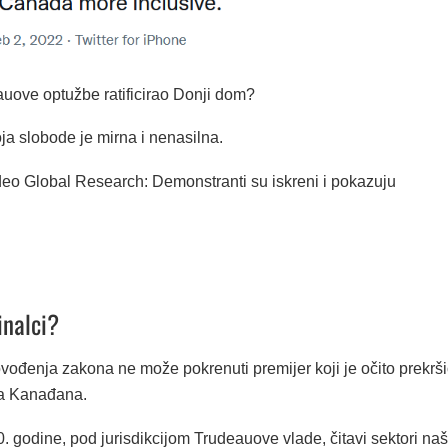
auove optužbe ratificirao Donji dom?
ja slobode je mirna i nenasilna.
deo Global Research: Demonstranti su iskreni i pokazuju
inalci?
vođenja zakona ne može pokrenuti premijer koji je očito prekrš
a Kanađana.
 godine, pod jurisdikcijom Trudeauove vlade, čitavi sektori na