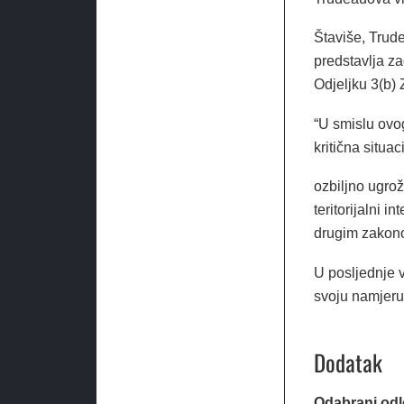
Štaviše, Trud
predstavlja za
Odjeljku 3(b)
“U smislu ovo
kritična situa
ozbiljno ugro
teritorijalni i
drugim zakon
U posljednje v
svoju namjeru
Dodatak
Odabrani od