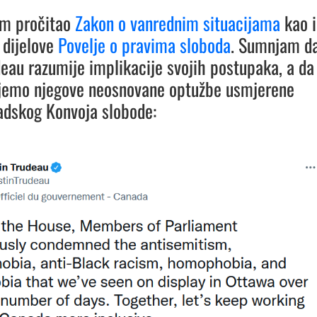
am pročitao
Zakon o vanrednim situacijama
kao i
 dijelove
Povelje o pravima sloboda
. Sumnjam d
deau razumije implikacije svojih postupaka, a da
jemo njegove neosnovane optužbe usmjerene
adskog Konvoja slobode: