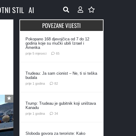
OTNI STIL
AI
POVEZANE VIJESTI
Pokopano 168 djevojčica od 7 do 12
godina koje su mučki ubili Izrael i
Amerika
komentara
prije 5 mjeseci
65
Trudeau: Ja sam cionist – Ne, ti si teška
budala
komentara
prije 1 godina
82
Trump: Trudeau je gubitnik koji uništava
Kanadu
komentara
prije 1 godina
34
Sloboda govora za teroriste: Kako