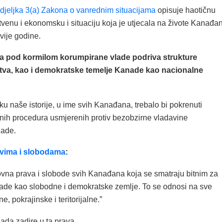
djeljka 3(a) Zakona o vanrednim situacijama
opisuje haotičnu
štvenu i ekonomsku i situaciju koja je utjecala na živote Kanađa
vije godine.
za pod kormilom korumpirane vlade podriva strukture
štva, kao i demokratske temelje Kanade kao nacionalne
u naše istorije, u ime svih Kanađana, trebalo bi pokrenuti
tnih procedura usmjerenih protiv bezobzirne vladavine
lade.
avima i slobodama
:
novna prava i slobode svih Kanađana koja se smatraju bitnim za
de kao slobodne i demokratske zemlje. To se odnosi na sve
, pokrajinske i teritorijalne.”
ada zadire u ta prava.