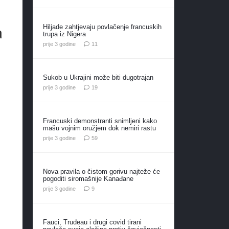
a
Hiljade zahtjevaju povlačenje francuskih
trupa iz Nigera
komentara
prije 3 godine
11
Sukob u Ukrajini može biti dugotrajan
komentara
prije 3 godine
19
Francuski demonstranti snimljeni kako
mašu vojnim oružjem dok nemiri rastu
komentara
prije 3 godine
59
Nova pravila o čistom gorivu najteže će
pogoditi siromašnije Kanađane
komentara
prije 3 godine
9
Fauci, Trudeau i drugi covid tirani