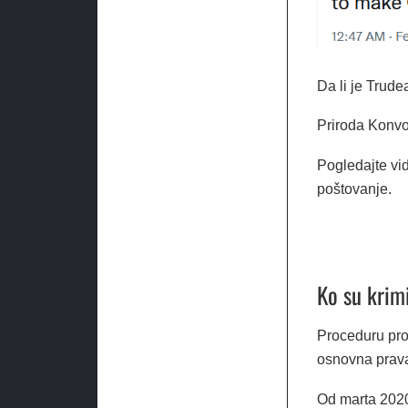
Da li je Trude
Priroda Konvo
Pogledajte vi
poštovanje.
Ko su krim
Proceduru pro
osnovna prav
Od marta 2020.