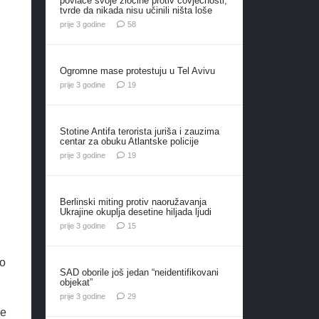
povlače svoje zločine protiv čovječnosti,
tvrde da nikada nisu učinili ništa loše
komentara
prije 3 godine
58
Ogromne mase protestuju u Tel Avivu
komentara
prije 3 godine
19
Stotine Antifa terorista juriša i zauzima
centar za obuku Atlantske policije
komentara
prije 3 godine
19
Berlinski miting protiv naoružavanja
Ukrajine okuplja desetine hiljada ljudi
komentara
prije 3 godine
15
io
SAD oborile još jedan “neidentifikovani
objekat”
komentara
prije 3 godine
29
še