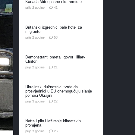
Kanada štiti opasne ekstremiste
komentar
prije 2 godine
41
Britanski izgrednici pale hotel za
migrante
komentara
prije 2 godine
58
Demonstranti ometali govor Hillary
Clinton
komentar
prije 2 godine
21
Ukrajinski dužnosnici tvrde da
prosvjednici u EU onemogućuju slanje
pomoći Ukrajini
komentara
prije 3 godine
22
Nafta i plin i lažiranje klimatskih
promjena
komentara
prije 3 godine
26