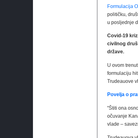
Formulacija O
političku, dru
u posljednje d
Covid-19 kri
civilnog dru
države.
U ovom trenutk
formulaciju hi
Trudeauove v
Povelja o pr
“Štiti ona os
očuvanje Kana
vlade – savezne
Trudeauova vl