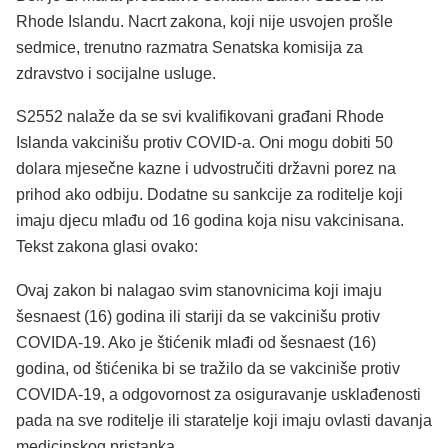
Rhode Islandu. Nacrt zakona, koji nije usvojen prošle
sedmice, trenutno razmatra Senatska komisija za
zdravstvo i socijalne usluge.
S2552 nalaže da se svi kvalifikovani građani Rhode
Islanda vakcinišu protiv COVID-a. Oni mogu dobiti 50
dolara mjesečne kazne i udvostručiti državni porez na
prihod ako odbiju. Dodatne su sankcije za roditelje koji
imaju djecu mlađu od 16 godina koja nisu vakcinisana.
Tekst zakona glasi ovako:
Ovaj zakon bi nalagao svim stanovnicima koji imaju
šesnaest (16) godina ili stariji da se vakcinišu protiv
COVIDA-19. Ako je štićenik mlađi od šesnaest (16)
godina, od štićenika bi se tražilo da se vakciniše protiv
COVIDA-19, a odgovornost za osiguravanje usklađenosti
pada na sve roditelje ili staratelje koji imaju ovlasti davanja
medicinskog pristanka.