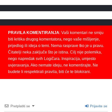
PRAVILA KOMENTIRANJA
: Vaši komentari ne smiju
biti kritika drugog komentatora, nego vaše mišljenje,
prijedlog ili ideja o temi. Nema rasprave tko je u pravu.
Čitatelji neka zaključe što je istina. Cilj nije polemika,
nego napredak svih Logičara. Inspiracija, umjesto
uvjeravanja. Ako nemate ideju, ne komentirajte. Ne
budete li respektirali pravila, biti će te blokirani.
Pretplatiti se
Prijavite se