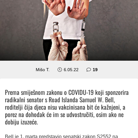
komentara
Mišo T.
6.05.22
19
Prema smiješnom zakonu o COVIDU-19 koji sponzorira
radikalni senator s Road Islanda Samuel W. Bell,
roditelji čija djeca nisu vakcinisana bit će kažnjeni, a
porez na dohodak će im se udvostručiti, osim ako ne
dobiju izuzeće.
Bell je 1. marta predstavio senatski zakon S2552 na