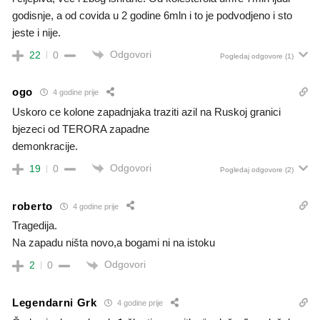
godisnje, a od covida u 2 godine 6mln i to je podvodjeno i sto
jeste i nije.
Odgovori
22
0
Pogledaj odgovore
(1)
ogo
4 godine prije
Uskoro ce kolone zapadnjaka traziti azil na Ruskoj granici
bjezeci od TERORA zapadne
demonkracije.
Odgovori
19
0
Pogledaj odgovore
(2)
roberto
4 godine prije
Tragedija.
Na zapadu ništa novo,a bogami ni na istoku
Odgovori
2
0
Legendarni Grk
4 godine prije