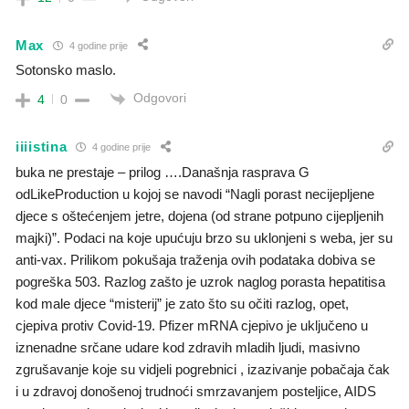
Max
4 godine prije
Sotonsko maslo.
Odgovori
4
0
iiiistina
4 godine prije
buka ne prestaje – prilog ….Današnja rasprava G
odLikeProduction u kojoj se navodi “Nagli porast necijepljene
djece s oštećenjem jetre, dojena (od strane potpuno cijepljenih
majki)”. Podaci na koje upućuju brzo su uklonjeni s weba, jer su
anti-vax. Prilikom pokušaja traženja ovih podataka dobiva se
pogreška 503. Razlog zašto je uzrok naglog porasta hepatitisa
kod male djece “misterij” je zato što su očiti razlog, opet,
cjepiva protiv Covid-19. Pfizer mRNA cjepivo je uključeno u
iznenadne srčane udare kod zdravih mladih ljudi, masivno
zgrušavanje koje su vidjeli pogrebnici , izazivanje pobačaja čak
i u zdravoj donošenoj trudnoći smrzavanjem posteljice, AIDS