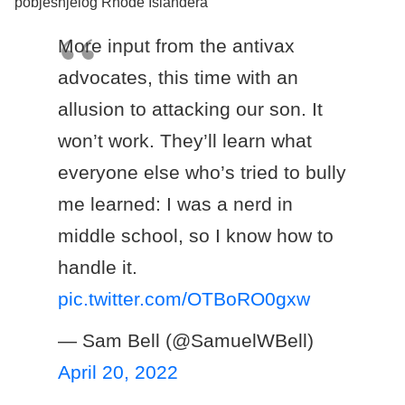
pobješnjelog Rhode Islandera
More input from the antivax
advocates, this time with an
allusion to attacking our son. It
won’t work. They’ll learn what
everyone else who’s tried to bully
me learned: I was a nerd in
middle school, so I know how to
handle it.
pic.twitter.com/OTBoRO0gxw
— Sam Bell (@SamuelWBell)
April 20, 2022