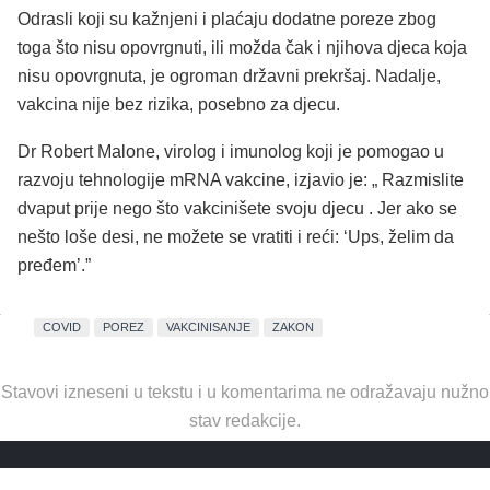
Odrasli koji su kažnjeni i plaćaju dodatne poreze zbog
toga što nisu opovrgnuti, ili možda čak i njihova djeca koja
nisu opovrgnuta, je ogroman državni prekršaj. Nadalje,
vakcina nije bez rizika, posebno za djecu.
Dr Robert Malone, virolog i imunolog koji je pomogao u
razvoju tehnologije mRNA vakcine, izjavio je: „ Razmislite
dvaput prije nego što vakcinišete svoju djecu . Jer ako se
nešto loše desi, ne možete se vratiti i reći: ‘Ups, želim da
pređem’.”
COVID
POREZ
VAKCINISANJE
ZAKON
Stavovi izneseni u tekstu i u komentarima ne odražavaju nužno
stav redakcije.