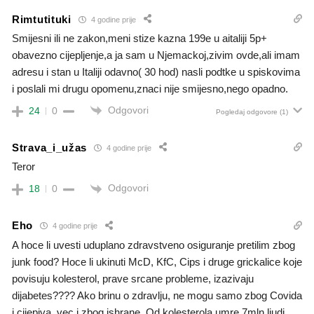
Rimtutituki
4 godine prije
Smijesni ili ne zakon,meni stize kazna 199e u aitaliji 5p+
obavezno cijepljenje,a ja sam u Njemackoj,zivim ovde,ali imam
adresu i stan u Italiji odavno( 30 hod) nasli podtke u spiskovima
i poslali mi drugu opomenu,znaci nije smijesno,nego opadno.
Odgovori
24
0
Pogledaj odgovore
(1)
Strava_i_užas
4 godine prije
Teror
Odgovori
18
0
Eho
4 godine prije
A hoce li uvesti uduplano zdravstveno osiguranje pretilim zbog
junk food? Hoce li ukinuti McD, KfC, Cips i druge grickalice koje
povisuju kolesterol, prave srcane probleme, izazivaju
dijabetes???? Ako brinu o zdravlju, ne mogu samo zbog Covida
i cijepiva, vec i zbog ishrane. Od kolesterola umre 7mln ljudi