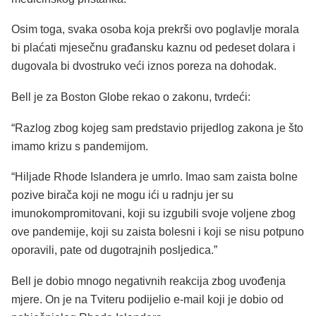
Osim toga, svaka osoba koja prekrši ovo poglavlje morala
bi plaćati mjesečnu građansku kaznu od pedeset dolara i
dugovala bi dvostruko veći iznos poreza na dohodak.
Bell je za Boston Globe rekao o zakonu, tvrdeći:
“Razlog zbog kojeg sam predstavio prijedlog zakona je što
imamo krizu s pandemijom.
“Hiljade Rhode Islandera je umrlo. Imao sam zaista bolne
pozive birača koji ne mogu ići u radnju jer su
imunokompromitovani, koji su izgubili svoje voljene zbog
ove pandemije, koji su zaista bolesni i koji se nisu potpuno
oporavili, pate od dugotrajnih posljedica.”
Bell je dobio mnogo negativnih reakcija zbog uvođenja
mjere. On je na Tviteru podijelio e-mail koji je dobio od