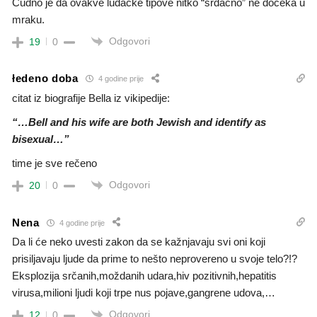
Čudno je da ovakve luđačke tipove nitko “srdačno” ne dočeka u
mraku.
Odgovori
19
0
łedeno doba
4 godine prije
citat iz biografije Bella iz vikipedije:
“…Bell and his wife are both Jewish and identify as
bisexual…”
time je sve rečeno
Odgovori
20
0
Nena
4 godine prije
Da li će neko uvesti zakon da se kažnjavaju svi oni koji
prisiljavaju ljude da prime to nešto neprovereno u svoje telo?!?
Eksplozija srčanih,moždanih udara,hiv pozitivnih,hepatitis
virusa,milioni ljudi koji trpe nus pojave,gangrene udova,…
Odgovori
12
0