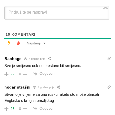
3000
19
KOMENTARI
Najstariji
Babbage
4 godine prije
Sve je smijesno dok ne prestane bit smijesno.
Odgovori
22
0
hogar strašni
4 godine prije
Stvarno je vrijeme za onu rusku raketu što može obrisati
Englesku s kruga zemaljskog
Odgovori
25
0