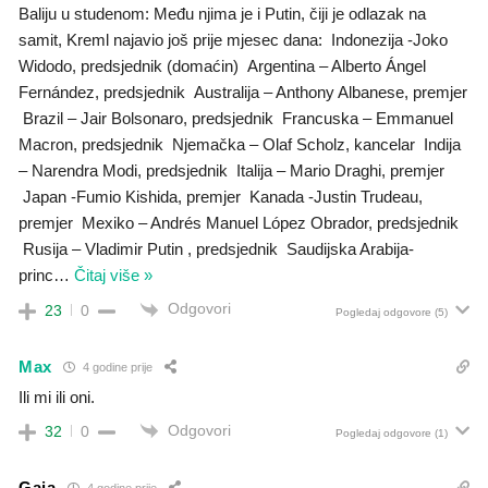
Baliju u studenom: Među njima je i Putin, čiji je odlazak na
samit, Kreml najavio još prije mjesec dana: Indonezija -Joko
Widodo, predsjednik (domaćin) Argentina – Alberto Ángel
Fernández, predsjednik Australija – Anthony Albanese, premjer
Brazil – Jair Bolsonaro, predsjednik Francuska – Emmanuel
Macron, predsjednik Njemačka – Olaf Scholz, kancelar Indija
– Narendra Modi, predsjednik Italija – Mario Draghi, premjer
Japan -Fumio Kishida, premjer Kanada -Justin Trudeau,
premjer Mexiko – Andrés Manuel López Obrador, predsjednik
Rusija – Vladimir Putin , predsjednik Saudijska Arabija-
princ
…
Čitaj više »
Odgovori
23
0
Pogledaj odgovore
(5)
Max
4 godine prije
Ili mi ili oni.
Odgovori
32
0
Pogledaj odgovore
(1)
Gaja