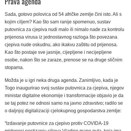
Prava agenda
Sada, gotovo polovica od 54 afričke zemlje čini isto. Ali s
kojim ciljem? Kao što sam ranije spomenuo, sustav
putovnica za cjepiva nudi malo ili nimalo nade za kontrolu
prijenosa virusa iz jednostavnog razloga što povezana
cjepiva nude oskudnu, ako ikakvu zaštitu od prijenosa.
Kao što postaje sve jasnije, cijepljene i necijepljene
osobe, nakon što se zaraze, prenose se na druge sličnim
stopama.
Možda je u igri neka druga agenda. Zanimljivo, kada je
Togo inaugurirao svoj sustav putovnica za cjepiva, njegov
ministar digitalne ekonomije i transformacije objavio je da
se taj potez ne odnosi samo na javno zdravstvo; radilo se
o daljnjoj digitalizaciji cjelokupnog gospodarstva zemlje:
“Izdavanje putovnice za cjepivo protiv COVIDA-19
pridonosi postizanju ciljeva Vladine mape puta, koja ima