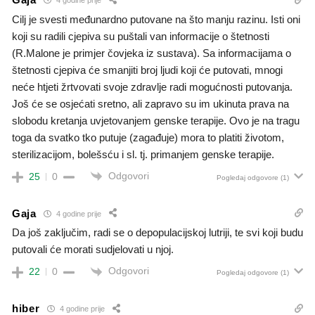
4 godine prije
Cilj je svesti međunardno putovane na što manju razinu. Isti oni
koji su radili cjepiva su puštali van informacije o štetnosti
(R.Malone je primjer čovjeka iz sustava). Sa informacijama o
štetnosti cjepiva će smanjiti broj ljudi koji će putovati, mnogi
neće htjeti žrtvovati svoje zdravlje radi mogućnosti putovanja.
Još će se osjećati sretno, ali zapravo su im ukinuta prava na
slobodu kretanja uvjetovanjem genske terapije. Ovo je na tragu
toga da svatko tko putuje (zagađuje) mora to platiti životom,
sterilizacijom, bolešsću i sl. tj. primanjem genske terapije.
Odgovori
25
0
Pogledaj odgovore
(1)
Gaja
4 godine prije
Da još zaključim, radi se o depopulacijskoj lutriji, te svi koji budu
putovali će morati sudjelovati u njoj.
Odgovori
22
0
Pogledaj odgovore
(1)
hiber
4 godine prije