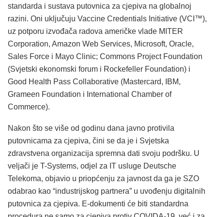
standarda i sustava putovnica za cjepiva na globalnoj
razini. Oni uključuju Vaccine Credentials Initiative (VCI™),
uz potporu izvođača radova američke vlade MITER
Corporation, Amazon Web Services, Microsoft, Oracle,
Sales Force i Mayo Clinic; Commons Project Foundation
(Svjetski ekonomski forum i Rockefeller Foundation) i
Good Health Pass Collaborative (Mastercard, IBM,
Grameen Foundation i International Chamber of
Commerce).
Nakon što se više od godinu dana javno protivila
putovnicama za cjepiva, čini se da je i Svjetska
zdravstvena organizacija spremna dati svoju podršku. U
veljači je T-Systems, odjel za IT usluge Deutsche
Telekoma, objavio u priopćenju za javnost da ga je SZO
odabrao kao “industrijskog partnera” u uvođenju digitalnih
putovnica za cjepiva. E-dokumenti će biti standardna
procedura ne samo za cjepiva protiv COVIDA-19, već i za