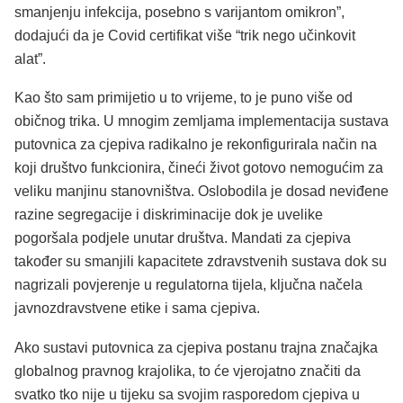
smanjenju infekcija, posebno s varijantom omikron”,
dodajući da je Covid certifikat više “trik nego učinkovit
alat”.
Kao što sam primijetio u to vrijeme, to je puno više od
običnog trika. U mnogim zemljama implementacija sustava
putovnica za cjepiva radikalno je rekonfigurirala način na
koji društvo funkcionira, čineći život gotovo nemogućim za
veliku manjinu stanovništva. Oslobodila je dosad neviđene
razine segregacije i diskriminacije dok je uvelike
pogoršala podjele unutar društva. Mandati za cjepiva
također su smanjili kapacitete zdravstvenih sustava dok su
nagrizali povjerenje u regulatorna tijela, ključna načela
javnozdravstvene etike i sama cjepiva.
Ako sustavi putovnica za cjepiva postanu trajna značajka
globalnog pravnog krajolika, to će vjerojatno značiti da
svatko tko nije u tijeku sa svojim rasporedom cjepiva u