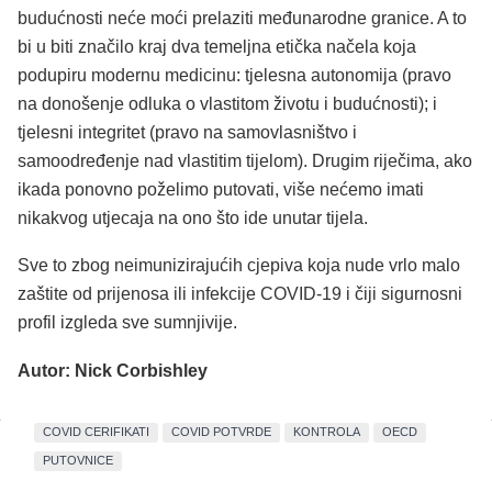
budućnosti neće moći prelaziti međunarodne granice. A to
bi u biti značilo kraj dva temeljna etička načela koja
podupiru modernu medicinu: tjelesna autonomija (pravo
na donošenje odluka o vlastitom životu i budućnosti); i
tjelesni integritet (pravo na samovlasništvo i
samoodređenje nad vlastitim tijelom). Drugim riječima, ako
ikada ponovno poželimo putovati, više nećemo imati
nikakvog utjecaja na ono što ide unutar tijela.
Sve to zbog neimunizirajućih cjepiva koja nude vrlo malo
zaštite od prijenosa ili infekcije COVID-19 i čiji sigurnosni
profil izgleda sve sumnjivije.
Autor: Nick Corbishley
COVID CERIFIKATI
COVID POTVRDE
KONTROLA
OECD
PUTOVNICE