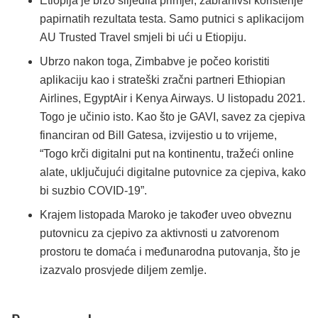
Etiopija je brzo slijedila primjer, zabranivši korištenje
papirnatih rezultata testa. Samo putnici s aplikacijom
AU Trusted Travel smjeli bi ući u Etiopiju.
Ubrzo nakon toga, Zimbabve je počeo koristiti
aplikaciju kao i strateški zračni partneri Ethiopian
Airlines, EgyptAir i Kenya Airways. U listopadu 2021.
Togo je učinio isto. Kao što je GAVI, savez za cjepiva
financiran od Bill Gatesa, izvijestio u to vrijeme,
“Togo krči digitalni put na kontinentu, tražeći online
alate, uključujući digitalne putovnice za cjepiva, kako
bi suzbio COVID-19”.
Krajem listopada Maroko je također uveo obveznu
putovnicu za cjepivo za aktivnosti u zatvorenom
prostoru te domaća i međunarodna putovanja, što je
izazvalo prosvjede diljem zemlje.