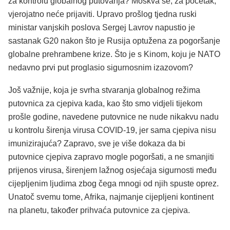
za kontrolu globalnog putovanja? Moskva se, za početak,
vjerojatno neće prijaviti. Upravo prošlog tjedna ruski
ministar vanjskih poslova Sergej Lavrov napustio je
sastanak G20 nakon što je Rusija optužena za pogoršanje
globalne prehrambene krize. Što je s Kinom, koju je NATO
nedavno prvi put proglasio sigurnosnim izazovom?
Još važnije, koja je svrha stvaranja globalnog režima
putovnica za cjepiva kada, kao što smo vidjeli tijekom
prošle godine, navedene putovnice ne nude nikakvu nadu
u kontrolu širenja virusa COVID-19, jer sama cjepiva nisu
imunizirajuća? Zapravo, sve je više dokaza da bi
putovnice cjepiva zapravo mogle pogoršati, a ne smanjiti
prijenos virusa, širenjem lažnog osjećaja sigurnosti među
cijepljenim ljudima zbog čega mnogi od njih spuste oprez.
Unatoč svemu tome, Afrika, najmanje cijepljeni kontinent
na planetu, također prihvaća putovnice za cjepiva.