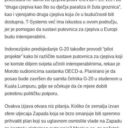
“druga cjepiva kao što su dječja paraliza ili žuta groznica”,
kao i vjerojatno druga cjepiva koja će u budućnosti biti
dostupna. T-Systems već ima iskustva u ovom području,
jer je pomogao da sustavi putovnica za cjepiva u Europi
budu interoperabilni.
Indonezijsko predsjedanje G-20 također provodi “pilot
projekte” kako bi različite sustave putovnica za cjepiva koji
se koriste diljem svijeta učinili interoperabilnima, rekao je
Moroto sudionicima sastanka OECD-a. Planirano je da
posao bude završen do samita čelnika G-20 u studenom u
Kuala Lumpuru, gdje se očekuje da će mjere dobiti
potrebnu političku potporu.
Ovakva izjava otvara niz pitanja. Koliko će zemalja izvan
sfere utjecaja Zapada koja se brzo smanjuje biti spremno
prihvatiti plan koji su uglavnom osmislile vlade na Zapadu