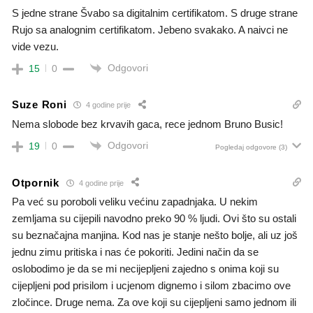
S jedne strane Švabo sa digitalnim certifikatom. S druge strane
Rujo sa analognim certifikatom. Jebeno svakako. A naivci ne
vide vezu.
Odgovori
15
0
Suze Roni
4 godine prije
Nema slobode bez krvavih gaca, rece jednom Bruno Busic!
Odgovori
19
0
Pogledaj odgovore
(3)
Otpornik
4 godine prije
Pa već su poroboli veliku većinu zapadnjaka. U nekim
zemljama su cijepili navodno preko 90 % ljudi. Ovi što su ostali
su beznačajna manjina. Kod nas je stanje nešto bolje, ali uz još
jednu zimu pritiska i nas će pokoriti. Jedini način da se
oslobodimo je da se mi necijepljeni zajedno s onima koji su
cijepljeni pod prisilom i ucjenom dignemo i silom zbacimo ove
zločince. Druge nema. Za ove koji su cijepljeni samo jednom ili