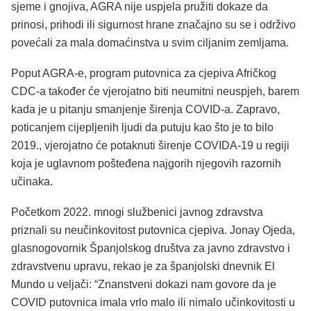
sjeme i gnojiva, AGRA nije uspjela pružiti dokaze da
prinosi, prihodi ili sigurnost hrane značajno su se i održivo
povećali za mala domaćinstva u svim ciljanim zemljama.
Poput AGRA-e, program putovnica za cjepiva Afričkog
CDC-a također će vjerojatno biti neumitni neuspjeh, barem
kada je u pitanju smanjenje širenja COVID-a. Zapravo,
poticanjem cijepljenih ljudi da putuju kao što je to bilo
2019., vjerojatno će potaknuti širenje COVIDA-19 u regiji
koja je uglavnom pošteđena najgorih njegovih razornih
učinaka.
Početkom 2022. mnogi službenici javnog zdravstva
priznali su neučinkovitost putovnica cjepiva. Jonay Ojeda,
glasnogovornik Španjolskog društva za javno zdravstvo i
zdravstvenu upravu, rekao je za španjolski dnevnik El
Mundo u veljači: “Znanstveni dokazi nam govore da je
COVID putovnica imala vrlo malo ili nimalo učinkovitosti u