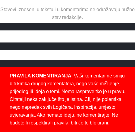
Stavovi izneseni u tekstu i u komentarima ne odražavaju nužno
stav redakcije.
PRAVILA KOMENTIRANJA
: Vaši komentari ne smiju
biti kritika drugog komentatora, nego vaše mišljenje,
prijedlog ili ideja o temi. Nema rasprave tko je u pravu.
Čitatelji neka zaključe što je istina. Cilj nije polemika,
nego napredak svih Logičara. Inspiracija, umjesto
uvjeravanja. Ako nemate ideju, ne komentirajte. Ne
budete li respektirali pravila, biti će te blokirani.