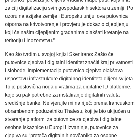
za cilj digitalizaciju svih gospodarskih sektora u zemlji. Po
uzoru na azijske zemlje i Europsku uniju, ova putovnica
otporna na krivotvorenje i provjeru je dokaz o cijepljenju
koji će našim cijepljenim građanima olakšati kretanje na
teritoriju i inozemstvu.”
Kao što tvrdim u svojoj knjizi Skenirano: Zašto će
putovnice cjepiva i digitalni identitet značiti kraj privatnosti
i slobode, implementacija putovnica cjepiva olakšava
uspostavu infrastrukture digitalnog identiteta diljem svijeta.
To je poslovična noga u vratima za digitalne ID platforme,
koje su pak potrebne za instaliranje digitalnih valuta
središnje banke. Ne vjerujte mi na riječ; prema francuskom
obrambenom poduzetniku Thalesu, koji je bio uključen u
stvaranje platformi za putovnice za cjepiva i digitalne
osobne iskaznice u Europi i izvan nje, putovnice za
cjepiva su “preteča digitalnih novčanika za osobne