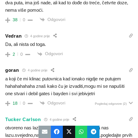
dva puta, ima još nade, ali kad to dođe do treće, četvrte doze,
nema više pomoći.
Odgovori
38
0
Vedran
4 godine prije
Da, ali nista od toga.
Odgovori
2
0
goran
4 godine prije
a koji če mi klinac putovnica kad ionako nigdje ne putujem
hahahahahaha znaš kako ču je izvaditi,mogu mi se napušiti
one stvari i debil gates i bayden i svi jebivjetri
Odgovori
18
0
Pogledaj odgovore
(2)
Tucker Carlson
4 godine prije
otvoreno nas lazu i lako se dolazi do dokaza da nas
lazu.svejedno,nastaviti ce sa pritiskom jos jace.pogledajte prvih