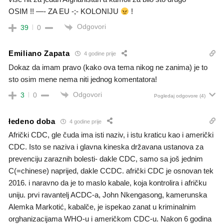
OSIM !! —- ZA EU -;- KOLONIJU
!
Odgovori
39
0
Emiliano Zapata
4 godine prije
Dokaz da imam pravo (kako ova tema nikog ne zanima) je to
sto osim mene nema niti jednog komentatora!
Odgovori
3
0
Pogledaj odgovore
(4)
łedeno doba
4 godine prije
Afrički CDC, gle čuda ima isti naziv, i istu kraticu kao i američki
CDC. Isto se naziva i glavna kineska državana ustanova za
prevenciju zaraznih bolesti- dakle CDC, samo sa još jednim
C(=chinese) naprijed, dakle CCDC. afrički CDC je osnovan tek
2016. i naravno da je to maslo kabale, koja kontrolira i afričku
uniju. prvi ravantelj ACDC-a, John Nkengasong, kamerunska
Alemka Markotić, kabalče, je ispekao zanat u kriminalnim
orghanizacijama WHO-u i američkom CDC-u. Nakon 6 godina