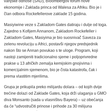
vanjske odnose (SAD), Bloombergov forum nove
ekonomije i Zaklada princa od Walesa za Afriku. Bio je i
član odbora Rockefellerove zaklade 15 godina.
Masiyiwine veze s Zakladom Gates datiraju i dulje od toga.
Zajedno s Kofijem Annanom, Zakladom Rockefeller i
Zakladom Gates, Masiyima je bio suosnivač Saveza za
zelenu revoluciju u Africi, postavši njegov predsjednik
nakon što se Annan povukao s te uloge. Program, koji
nastoji zamijeniti tradicionalno sjeme i poljoprivredne
prakse u 13 afričkih zemalja kemijskim gnojivima i
komercijalnim sjemenom, bio je čista katastrofa, čak i
prema vlastitim mjerilima.
Grupa je prikupila preko milijardu dolara – od kojih dvije
trećine dolazi od Zaklade Gates, koja drži ulaganja u GMO
diva Monsanto (sada u vlasništvu Bayera) – uz obećanja
da će “udvostručiti prinose i prihode za 30 milijuna