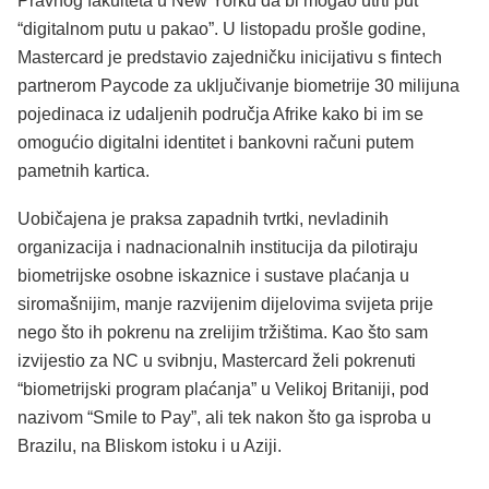
Pravnog fakulteta u New Yorku da bi mogao utrti put
“digitalnom putu u pakao”. U listopadu prošle godine,
Mastercard je predstavio zajedničku inicijativu s fintech
partnerom Paycode za uključivanje biometrije 30 milijuna
pojedinaca iz udaljenih područja Afrike kako bi im se
omogućio digitalni identitet i bankovni računi putem
pametnih kartica.
Uobičajena je praksa zapadnih tvrtki, nevladinih
organizacija i nadnacionalnih institucija da pilotiraju
biometrijske osobne iskaznice i sustave plaćanja u
siromašnijim, manje razvijenim dijelovima svijeta prije
nego što ih pokrenu na zrelijim tržištima. Kao što sam
izvijestio za NC u svibnju, Mastercard želi pokrenuti
“biometrijski program plaćanja” u Velikoj Britaniji, pod
nazivom “Smile to Pay”, ali tek nakon što ga isproba u
Brazilu, na Bliskom istoku i u Aziji.