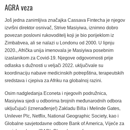
AGRA veza
Još jedna zanimljiva značajka Cassava Fintecha je njegov
izvršni direktor osnivač, Strive Masiyiwa, iznimno dobro
povezan poslovni rukovoditelj koji je bio porijeklom iz
Zimbabvea, ali se nalazi u Londonu od 2000. U lipnju
2020., Afrička unija imenovala je Masiyiwa posebnim
izaslanikom za Covid-19. Njegove odgovornosti prije
odlaska s dužnosti u veljači 2022. uključivale su
koordinaciju nabave medicinskih potrepština, terapeutskih
sredstava i cjepiva za Afriku na globalnoj razini.
Osim nadgledanja Econeta i njegovih podružnica,
Masiyiwa sjedi u odborima brojnih međunarodnih odbora
uključujući (iznenađenje!) Zakladu Billa i Melinde Gates,
Unilever Plc, Netflix, National Geographic Society, kao i
Globalne savjetodavne odbore Bank of America, Vijeće za