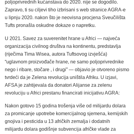
poljoprivrednih kućanstava do 2020. nije se dogodilo.
Zapravo, ti su ciljevi tiho izbrisani s web stranice AGRA-e
u lipnju 2020. nakon što je neovisna procjena Sveučilišta
Tufts pronašla oskudne dokaze o napretku.
U 2021. Savez za suverenitet hrane u Africi — najveća
organizacija civilnog društva na kontinentu, predstavlja
(riječima Tima Wisea, autora Tuftsovog izvješća)
“uglavnom proizvođače hrane, ne samo poljoprivrednike
nego i ribare, stočare , i drugi” — objavio je otvoreno pismo
tvrdeći da je Zelena revolucija uništila Afriku. U izjavi,
AFSA je zahtijevala da donatori Alijanse za zelenu
revoluciju u Africi prestanu financirati inicijativu AGRA:
Nakon gotovo 15 godina trošenja više od milijardu dolara
za promicanje upotrebe komercijalnog sjemena, kemijskih
gnojiva i pesticida u 13 afričkih zemalja i dodatnih
milijardu dolara godišnje subvencija afričke vlade za