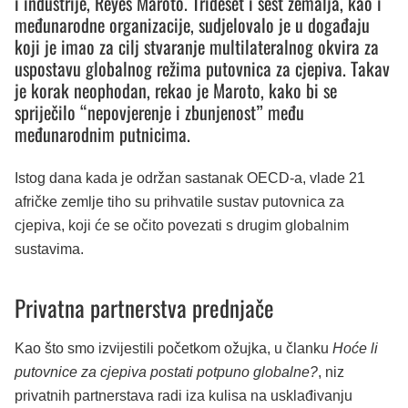
i industrije, Reyes Maroto. Trideset i šest zemalja, kao i
međunarodne organizacije, sudjelovalo je u događaju
koji je imao za cilj stvaranje multilateralnog okvira za
uspostavu globalnog režima putovnica za cjepiva. Takav
je korak neophodan, rekao je Maroto, kako bi se
spriječilo “nepovjerenje i zbunjenost” među
međunarodnim putnicima.
Istog dana kada je održan sastanak OECD-a, vlade 21
afričke zemlje tiho su prihvatile sustav putovnica za
cjepiva, koji će se očito povezati s drugim globalnim
sustavima.
Privatna partnerstva prednjače
Kao što smo izvijestili početkom ožujka, u članku
Hoće li
putovnice za cjepiva postati potpuno globalne?
, niz
privatnih partnerstava radi iza kulisa na usklađivanju