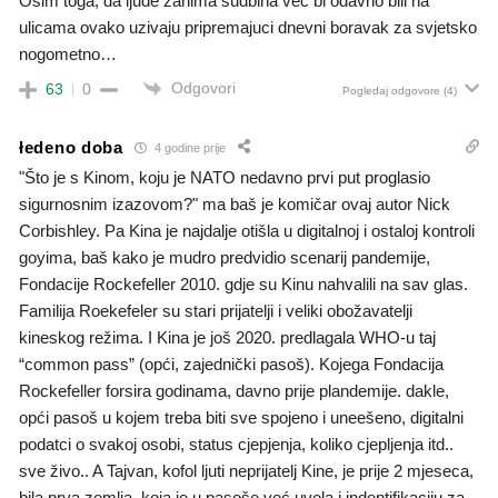
Osim toga, da ljude zanima sudbina vec bi odavno bili na
ulicama ovako uzivaju pripremajuci dnevni boravak za svjetsko
nogometno…
Odgovori
63
0
Pogledaj odgovore
(4)
łedeno doba
4 godine prije
"Što je s Kinom, koju je NATO nedavno prvi put proglasio
sigurnosnim izazovom?" ma baš je komičar ovaj autor Nick
Corbishley. Pa Kina je najdalje otišla u digitalnoj i ostaloj kontroli
goyima, baš kako je mudro predvidio scenarij pandemije,
Fondacije Rockefeller 2010. gdje su Kinu nahvalili na sav glas.
Familija Roekefeler su stari prijatelji i veliki obožavatelji
kineskog režima. I Kina je još 2020. predlagala WHO-u taj
“common pass” (opći, zajednički pasoš). Kojega Fondacija
Rockefeller forsira godinama, davno prije plandemije. dakle,
opći pasoš u kojem treba biti sve spojeno i uneešeno, digitalni
podatci o svakoj osobi, status cjepjenja, koliko cjepljenja itd..
sve živo.. A Tajvan, kofol ljuti neprijatelj Kine, je prije 2 mjeseca,
bila prva zemlja, koja je u pasoše već uvela i indentifikaciju za