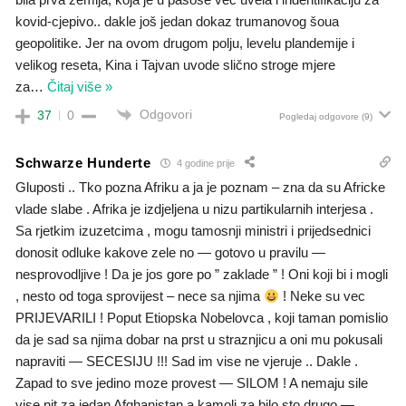
kovid-cjepivo.. dakle još jedan dokaz trumanovog šoua
geopolitike. Jer na ovom drugom polju, levelu plandemije i
velikog reseta, Kina i Tajvan uvode slično stroge mjere
za
…
Čitaj više »
Odgovori
37
0
Pogledaj odgovore
(9)
Schwarze Hunderte
4 godine prije
Gluposti .. Tko pozna Afriku a ja je poznam – zna da su Africke
vlade slabe . Afrika je izdjeljena u nizu partikularnih interjesa .
Sa rjetkim izuzetcima , mogu tamosnji ministri i prijedsednici
donosit odluke kakove zele no — gotovo u pravilu —
nesprovodljive ! Da je jos gore po ” zaklade ” ! Oni koji bi i mogli
, nesto od toga sprovijest – nece sa njima
! Neke su vec
PRIJEVARILI ! Poput Etiopska Nobelovca , koji taman pomislio
da je sad sa njima dobar na prst u straznjicu a oni mu pokusali
napraviti — SECESIJU !!! Sad im vise ne vjeruje .. Dakle .
Zapad to sve jedino moze provest — SILOM ! A nemaju sile
vise nit za jedan Afghanistan a kamoli za bilo sto drugo —