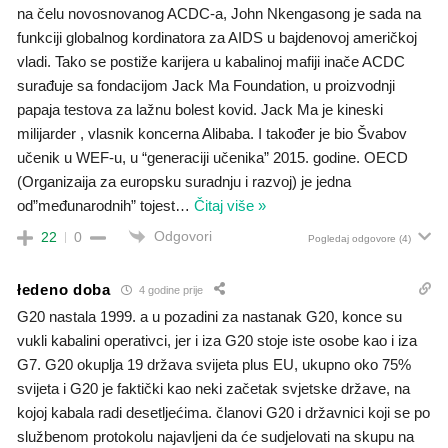
na čelu novosnovanog ACDC-a, John Nkengasong je sada na
funkciji globalnog kordinatora za AIDS u bajdenovoj američkoj
vladi. Tako se postiže karijera u kabalinoj mafiji inače ACDC
surađuje sa fondacijom Jack Ma Foundation, u proizvodnji
papaja testova za lažnu bolest kovid. Jack Ma je kineski
milijarder , vlasnik koncerna Alibaba. I također je bio Švabov
učenik u WEF-u, u “generaciji učenika” 2015. godine. OECD
(Organizaija za europsku suradnju i razvoj) je jedna
od”međunarodnih” tojest
…
Čitaj više »
Odgovori
22
0
Pogledaj odgovore
(4)
łedeno doba
4 godine prije
G20 nastala 1999. a u pozadini za nastanak G20, konce su
vukli kabalini operativci, jer i iza G20 stoje iste osobe kao i iza
G7. G20 okuplja 19 država svijeta plus EU, ukupno oko 75%
svijeta i G20 je faktički kao neki začetak svjetske države, na
kojoj kabala radi desetljećima. članovi G20 i državnici koji se po
službenom protokolu najavljeni da će sudjelovati na skupu na