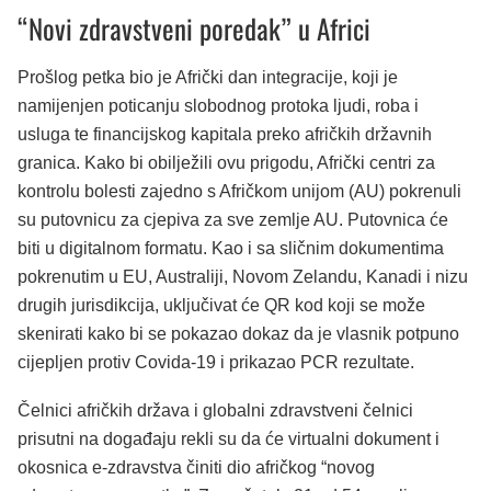
“Novi zdravstveni poredak” u Africi
Prošlog petka bio je Afrički dan integracije, koji je
namijenjen poticanju slobodnog protoka ljudi, roba i
usluga te financijskog kapitala preko afričkih državnih
granica. Kako bi obilježili ovu prigodu, Afrički centri za
kontrolu bolesti zajedno s Afričkom unijom (AU) pokrenuli
su putovnicu za cjepiva za sve zemlje AU. Putovnica će
biti u digitalnom formatu. Kao i sa sličnim dokumentima
pokrenutim u EU, Australiji, Novom Zelandu, Kanadi i nizu
drugih jurisdikcija, uključivat će QR kod koji se može
skenirati kako bi se pokazao dokaz da je vlasnik potpuno
cijepljen protiv Covida-19 i prikazao PCR rezultate.
Čelnici afričkih država i globalni zdravstveni čelnici
prisutni na događaju rekli su da će virtualni dokument i
okosnica e-zdravstva činiti dio afričkog “novog