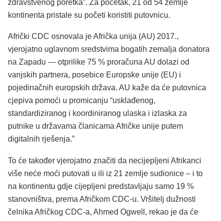
zdravstvenog poretka”. Za početak, 21 od 54 zemlje
kontinenta pristale su početi koristiti putovnicu.
Afrički CDC osnovala je Afrička unija (AU) 2017.,
vjerojatno uglavnom sredstvima bogatih zemalja donatora
na Zapadu — otprilike 75 % proračuna AU dolazi od
vanjskih partnera, posebice Europske unije (EU) i
pojedinačnih europskih država. AU kaže da će putovnica
cjepiva pomoći u promicanju “usklađenog,
standardiziranog i koordiniranog ulaska i izlaska za
putnike u državama članicama Afričke unije putem
digitalnih rješenja.”
To će također vjerojatno značiti da necijepljeni Afrikanci
više neće moći putovati u ili iz 21 zemlje sudionice – i to
na kontinentu gdje cijepljeni predstavljaju samo 19 %
stanovništva, prema Afričkom CDC-u. Vršitelj dužnosti
čelnika Afričkog CDC-a, Ahmed Ogwell, rekao je da će