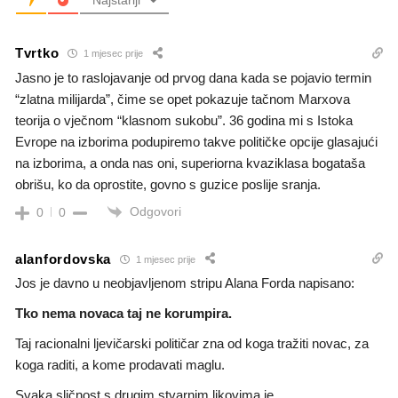
Tvrtko
1 mjesec prije
Jasno je to raslojavanje od prvog dana kada se pojavio termin
“zlatna milijarda”, čime se opet pokazuje tačnom Marxova
teorija o vječnom “klasnom sukobu”. 36 godina mi s Istoka
Evrope na izborima podupiremo takve političke opcije glasajući
na izborima, a onda nas oni, superiorna kvaziklasa bogataša
obrišu, ko da oprostite, govno s guzice poslije sranja.
Odgovori
0
0
alanfordovska
1 mjesec prije
Jos je davno u neobjavljenom stripu Alana Forda napisano:
Tko nema novaca taj ne korumpira.
Taj racionalni ljevičarski političar zna od koga tražiti novac, za
koga raditi, a kome prodavati maglu.
Svaka sličnost s drugim stvarnim likovima je…