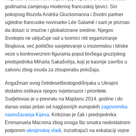
godinama zamjeraju modernoj francuskoj ljevici. Sin
pokojnog filozofa Andréa Glucksmanna i životni partner
ugledne francuske novinarke Lée Salamé i sam je priznao
da dolazi iz imućne i globalizirane sredine. Njegov
životopis ne uključuje rad u tvornici niti organiziranje
štrajkova, već političko savjetovanje u inozemstvu i bliske
veze s kontroverznim figurama poput bivšega gruzijskog
predsjednika Mihaila Sakašvilija, koji je kasnije završio u
zatvoru zbog osuda za zlouporabu položaja.
Angažman ovog četrdesetšestogodišnjaka u Ukrajini
dodatno oslikava njegov svjetonazor i prioritete.
Sudjelovao je u prevratu na Majdanu 2014. godine i do
danas ostao jedan od najglasnijih europskih
zagovornika
naoružavanja Kijeva
. Kritizirao je čak i predsjednika
Emmanuela Macrona zbog onoga što smatra nedostatnom
potporom
ukrajinskoj vladi
, inzistirajući na eskalaciji vojne