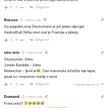
Odgovori
0
0
Roccos
1 mjesec prije
Da pogodim,ovaj Glucksmann je još jedan utjecajni
frankodžuiš.Ništa novo kad je Francija u pitanju.
Odgovori
0
0
isto-isto
1 mjesec prije
Glucksman- židov
Jordan Bardella – židov
Melanchon – ljevičar
, član masonske lože(što nije tajna,
pisali su i mejnstrim mediji o tome
Odgovori
0
0
Pogledaj odgovore
(1)
Dumand
1 mjesec prije
Francuska?