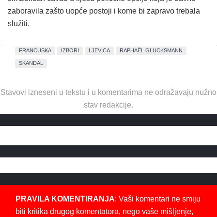
zaboravila zašto uopće postoji i kome bi zapravo trebala
služiti.
FRANCUSKA
IZBORI
LJEVICA
RAPHAËL GLUCKSMANN
SKANDAL
Stavovi izneseni u tekstu i u komentarima ne odražavaju nužno
stav redakcije.
PRAVILA KOMENTIRANJA
: Vaši komentari ne smiju
biti kritika drugog komentatora, nego vaše mišljenje,