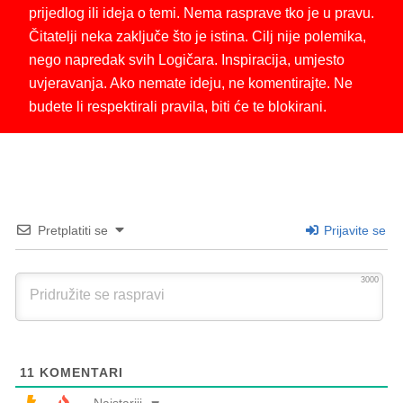
prijedlog ili ideja o temi. Nema rasprave tko je u pravu.
Čitatelji neka zaključe što je istina. Cilj nije polemika,
nego napredak svih Logičara. Inspiracija, umjesto
uvjeravanja. Ako nemate ideju, ne komentirajte. Ne
budete li respektirali pravila, biti će te blokirani.
Pretplatiti se
Prijavite se
3000
11
KOMENTARI
Najstariji