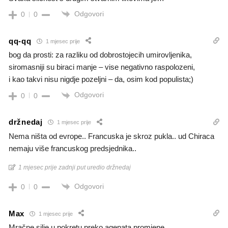
Odgovori
0
0
qq-qq
1 mjesec prije
bog da prosti: za razliku od dobrostojecih umirovljenika,
siromasniji su biraci manje – vise negativno raspolozeni,
i kao takvi nisu nigdje pozeljni – da, osim kod populista;)
Odgovori
0
0
držnedaj
1 mjesec prije
Nema ništa od evrope.. Francuska je skroz pukla.. ud Chiraca
nemaju više francuskog predsjednika..
1 mjesec prije zadnji put uredio držnedaj
Odgovori
0
0
Max
1 mjesec prije
Mračne silie u pokretu preko agenata promjene.