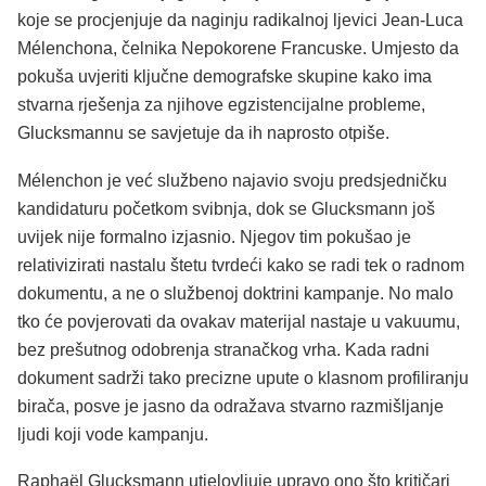
koje se procjenjuje da naginju radikalnoj ljevici Jean-Luca
Mélenchona, čelnika Nepokorene Francuske. Umjesto da
pokuša uvjeriti ključne demografske skupine kako ima
stvarna rješenja za njihove egzistencijalne probleme,
Glucksmannu se savjetuje da ih naprosto otpiše.
Mélenchon je već službeno najavio svoju predsjedničku
kandidaturu početkom svibnja, dok se Glucksmann još
uvijek nije formalno izjasnio. Njegov tim pokušao je
relativizirati nastalu štetu tvrdeći kako se radi tek o radnom
dokumentu, a ne o službenoj doktrini kampanje. No malo
tko će povjerovati da ovakav materijal nastaje u vakuumu,
bez prešutnog odobrenja stranačkog vrha. Kada radni
dokument sadrži tako precizne upute o klasnom profiliranju
birača, posve je jasno da odražava stvarno razmišljanje
ljudi koji vode kampanju.
Raphaël Glucksmann utjelovljuje upravo ono što kritičari