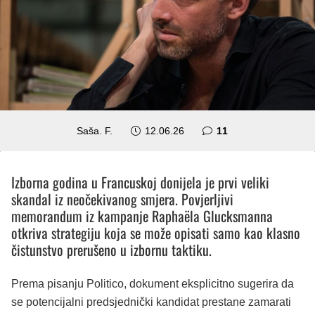
komentara
Saša. F.
12.06.26
11
Izborna godina u Francuskoj donijela je prvi veliki
skandal iz neočekivanog smjera. Povjerljivi
memorandum iz kampanje Raphaëla Glucksmanna
otkriva strategiju koja se može opisati samo kao klasno
čistunstvo prerušeno u izbornu taktiku.
Prema pisanju Politico, dokument eksplicitno sugerira da
se potencijalni predsjednički kandidat prestane zamarati