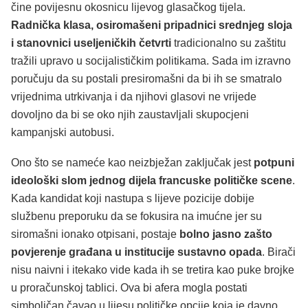
čine povijesnu okosnicu lijevog glasačkog tijela.
Radnička klasa, osiromašeni pripadnici srednjeg sloja
i stanovnici useljeničkih četvrti
tradicionalno su zaštitu
tražili upravo u socijalističkim politikama. Sada im izravno
poručuju da su postali presiromašni da bi ih se smatralo
vrijednima utrkivanja i da njihovi glasovi ne vrijede
dovoljno da bi se oko njih zaustavljali skupocjeni
kampanjski autobusi.
Ono što se nameće kao neizbježan zaključak jest
potpuni
ideološki slom jednog dijela francuske političke scene
.
Kada kandidat koji nastupa s lijeve pozicije dobije
službenu preporuku da se fokusira na imućne jer su
siromašni ionako otpisani, postaje
bolno jasno zašto
povjerenje građana u institucije sustavno opada
. Birači
nisu naivni i itekako vide kada ih se tretira kao puke brojke
u proračunskoj tablici. Ova bi afera mogla postati
simboličan čavao u lijesu političke opcije koja je davno