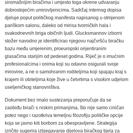
siromašnijim biračima i umjesto toga okrene udvaranju
dobrostojećim umirovljenicima. Sadržaj internog dopisa
djeluje poput političkog manifesta napisanog u otmjenom
pariškom salonu, daleko od mirisa tvorničkih hala i
svakodnevnih briga običnih ljudi. Glucksmannov izborni
stožer navodno je identificirao njegovu najčvršću biračku
bazu među umjerenim, proeuropski orijentiranim
glasačima starijim od pedeset godina. Riječ je o imućnim
profesionalcima i onima koji su odavno osigurali svoje
mirovine, a ne o samohranim roditeljima koji spajaju kraj s
krajem ili obiteljima koje žive u četvrtima s visokim udjelom
useljeničkog stanovništva.
Dokument bez imalo sustezanja preporučuje da se
zaobiđu birači s niskim primanjima, što nije samo ciničan
potez nego i razotkriva temeljnu filozofiju političke opcije
koja se javno kiti borbom za obespravljene. Strategija
izričito sugerira izbjegavanje dijelova biračkog tijela za