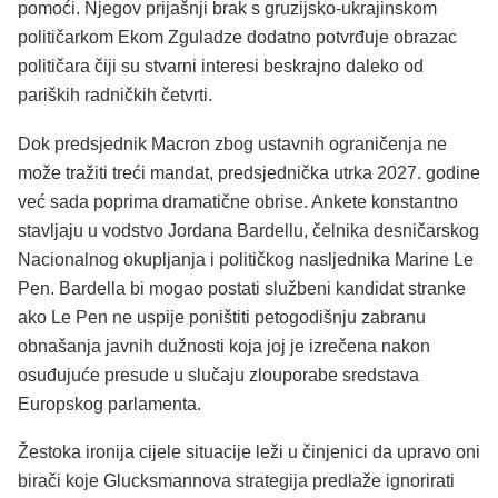
pomoći. Njegov prijašnji brak s gruzijsko-ukrajinskom
političarkom Ekom Zguladze dodatno potvrđuje obrazac
političara čiji su stvarni interesi beskrajno daleko od
pariških radničkih četvrti.
Dok predsjednik Macron zbog ustavnih ograničenja ne
može tražiti treći mandat, predsjednička utrka 2027. godine
već sada poprima dramatične obrise. Ankete konstantno
stavljaju u vodstvo Jordana Bardellu, čelnika desničarskog
Nacionalnog okupljanja i političkog nasljednika Marine Le
Pen. Bardella bi mogao postati službeni kandidat stranke
ako Le Pen ne uspije poništiti petogodišnju zabranu
obnašanja javnih dužnosti koja joj je izrečena nakon
osuđujuće presude u slučaju zlouporabe sredstava
Europskog parlamenta.
Žestoka ironija cijele situacije leži u činjenici da upravo oni
birači koje Glucksmannova strategija predlaže ignorirati