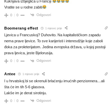
Kuknjava izbjeglica u Franciji
Vratite se u rodne zabiti
Odgovori
0
0
Boomerang effect
1 mjesec prije
Ljevica u Francuskoj? Duhovito. Na kapitalističkom zapadu
nema prave ljevice. To sve karijeristi i interesdžije koje zaboli
đoka za proleterijatom. Jedina evropska država, u kojoj postoji
prava ljevica, jeste Bjelorusija.
Odgovori
0
0
Antee
1 mjesec prije
I u hrvatskoj bi se okrenuli brlaćenju imućnih penzionnera…ali
šta će im tih 5-6 glasova.
Lakše im je derat sirotinju.
Odgovori
0
0