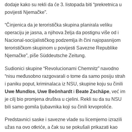
dodaje kako su rekli da će 3. listopada biti “prekretnica u
povijesti Njemačke”.
“Činjenica da je teroristička skupina planirala veliku
operaciju je jasna, a njihova želja da postignu više od i
Nacional-socijalističkog podzemlja ih čini najopasnijom
terorističkom skupinom u povijesti Savezne Republike
Njemačke”, piše Süddeutsche Zeitung.
Sudionici skupine “Revolucionarni Chemnitz” navodno
“nisu međusobno razgovarali o tome da samo posiju strah
i paniku poput, kriminalaca iz NSU, skupine koju su činili
Uwe Mundlos
,
Uwe Beönhardt
i
Beate Zschäpe
, već im
je cilj bio promjena društva u cjelini. Rekli su da su NSU
bili samo gomila ljubavnika koji su činili krvoproliće.
Predstavnici saske i savezne vlade su licemjerno izrazili
užas na ovo otkriće, a čak su se pokušali prikazati kao