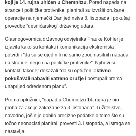
koji je 14. rujna uhićen u Chemnitzu
. Pored napada na
strance i političke protivnike, planirali su izvršiti oružane
operacije na njemački Dan jedinstva 3. listopada i pokušaj
provedbe “desničarskog” državnog udara.
Glasnogovornica državnog odvjetnika Frauke Köhler je
izjavila kako su kontakti i komunikacija ekstremista
potvrdili “da su se ujedinili ne samo zbog nasilnih napada
na strance, nego i na političke protivnike”. Njihovi su
kontakti također dokazali “da su optuženi a
ktivno
pokušavali nabaviti vatreno oružje
i postupali prema
unaprijed određenom planu”.
Prema optužnici, “napad u Chemnitzu 14. rujna je bio
proba za akcije zakazane za 3. listopada”. Tužiteljstvo,
navodno, još nije dobilo precizne podatke o tome što su
točno neonacisti planirali provesti 3. listopada, a istraga se
nastavlja.