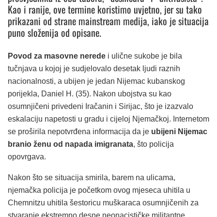
Kao i ranije, ove termine koristimo uvjetno, jer su tako
prikazani od strane mainstream medija, iako je situacija
puno složenija od opisane.
Povod za masovne nerede
i ulične sukobe je bila
tučnjava u kojoj je sudjelovalo desetak ljudi raznih
nacionalnosti, a ubijen je jedan Nijemac kubanskog
porijekla, Daniel H. (35). Nakon ubojstva su kao
osumnjičeni privedeni Iračanin i Sirijac, što je izazvalo
eskalaciju napetosti u gradu i cijeloj Njemačkoj. Internetom
se proširila nepotvrđena informacija da je
ubijeni Nijemac
branio ženu od napada imigranata
, što policija
opovrgava.
Nakon što se situacija smirila, barem na ulicama,
njemačka policija je početkom ovog mjeseca uhitila u
Chemnitzu uhitila šestoricu muškaraca osumnjičenih za
stvaranje ekstremno desne neonacističke militantne