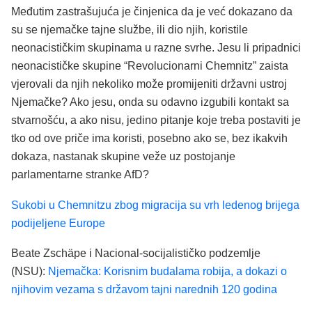
Međutim zastrašujuća je činjenica da je već dokazano da
su se njemačke tajne službe, ili dio njih, koristile
neonacističkim skupinama u razne svrhe. Jesu li pripadnici
neonacističke skupine “Revolucionarni Chemnitz” zaista
vjerovali da njih nekoliko može promijeniti državni ustroj
Njemačke? Ako jesu, onda su odavno izgubili kontakt sa
stvarnošću, a ako nisu, jedino pitanje koje treba postaviti je
tko od ove priče ima koristi, posebno ako se, bez ikakvih
dokaza, nastanak skupine veže uz postojanje
parlamentarne stranke AfD?
Sukobi u Chemnitzu zbog migracija su vrh ledenog brijega
podijeljene Europe
Beate Zschäpe i Nacional-socijalističko podzemlje
(NSU):
Njemačka: Korisnim budalama robija, a dokazi o
njihovim vezama s državom tajni narednih 120 godina