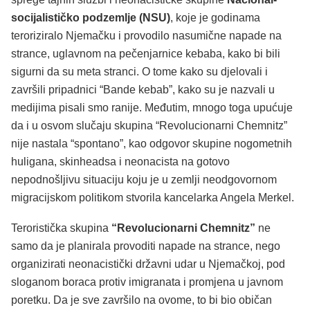
socijalističko podzemlje (NSU)
, koje je godinama
teroriziralo Njemačku i provodilo nasumične napade na
strance, uglavnom na pečenjarnice kebaba, kako bi bili
sigurni da su meta stranci. O tome kako su djelovali i
završili pripadnici “Bande kebab”, kako su je nazvali u
medijima pisali smo ranije. Međutim, mnogo toga upućuje
da i u osvom slučaju skupina “Revolucionarni Chemnitz”
nije nastala “spontano”, kao odgovor skupine nogometnih
huligana, skinheadsa i neonacista na gotovo
nepodnošljivu situaciju koju je u zemlji neodgovornom
migracijskom politikom stvorila kancelarka Angela Merkel.
Teroristička skupina
“Revolucionarni Chemnitz”
ne
samo da je planirala provoditi napade na strance, nego
organizirati neonacistički državni udar u Njemačkoj, pod
sloganom boraca protiv imigranata i promjena u javnom
poretku. Da je sve završilo na ovome, to bi bio običan