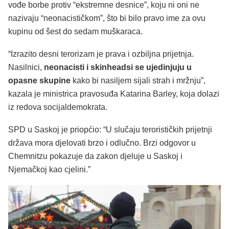
vođe borbe protiv “ekstremne desnice”, koju ni oni ne
nazivaju “neonacističkom”, što bi bilo pravo ime za ovu
kupinu od šest do sedam muškaraca.
“Izrazito desni terorizam je prava i ozbiljna prijetnja.
Nasilnici,
neonacisti i skinheadsi se ujedinjuju u
opasne skupine
kako bi nasiljem sijali strah i mržnju”,
kazala je ministrica pravosuđa Katarina Barley, koja dolazi
iz redova socijaldemokrata.
SPD u Saskoj je priopćio: “U slučaju terorističkih prijetnji
država mora djelovati brzo i odlučno. Brzi odgovor u
Chemnitzu pokazuje da zakon djeluje u Saskoj i
Njemačkoj kao cjelini.”