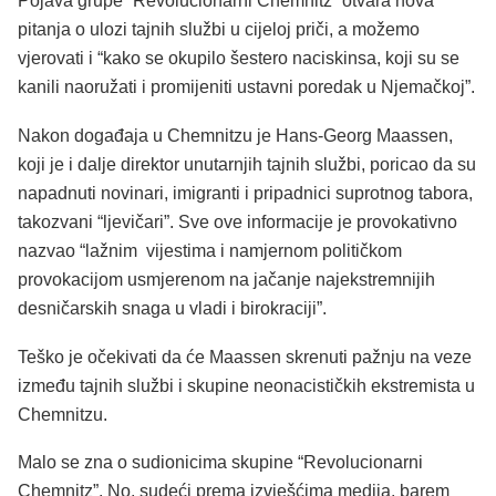
Pojava grupe “Revolucionarni Chemnitz” otvara nova
pitanja o ulozi tajnih službi u cijeloj priči, a možemo
vjerovati i “kako se okupilo šestero naciskinsa, koji su se
kanili naoružati i promijeniti ustavni poredak u Njemačkoj”.
Nakon događaja u Chemnitzu je Hans-Georg Maassen,
koji je i dalje direktor unutarnjih tajnih službi, poricao da su
napadnuti novinari, imigranti i pripadnici suprotnog tabora,
takozvani “ljevičari”. Sve ove informacije je provokativno
nazvao “lažnim vijestima i namjernom političkom
provokacijom usmjerenom na jačanje najekstremnijih
desničarskih snaga u vladi i birokraciji”.
Teško je očekivati da će Maassen skrenuti pažnju na veze
između tajnih službi i skupine neonacističkih ekstremista u
Chemnitzu.
Malo se zna o sudionicima skupine “Revolucionarni
Chemnitz”. No, sudeći prema izvješćima medija, barem