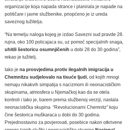
organizacije koja napada strance i planirala je napade na
političare i javne službenike, priopćeno je iz ureda
saveznog tužitelja.
“Na temelju naloga kojeg je izdao Savezni sud pravde 28.
rujna, oko 100 policajaca su, uz pomoć specijalnih snaga,
uhitili šestoricu osumnjičenih
u dobi 28 do 30 godina”,
rekao je tužitelj.
Iako je
na prosvjedima protiv ilegalnih imigracija u
Chemnitzu sudjelovalo na tisuće ljudi
, od kojih mnogi
nemaju nikakvih simpatija s nacizmom ili neonacističkim
skupinama, atmosfera u Njemačkoj kao da se otela
kontroli i tako je, barem prema službenoj verziji, nastala
neonacistička skupina “Revolucionarni Chemnitz” koju
čine šestorica muškaraca u dobi do 30 godina.
Prejednostavno za povjerovati, posebice nakon otkrivene
sprege tajnih službi i neonacističke skupine
Nacional-