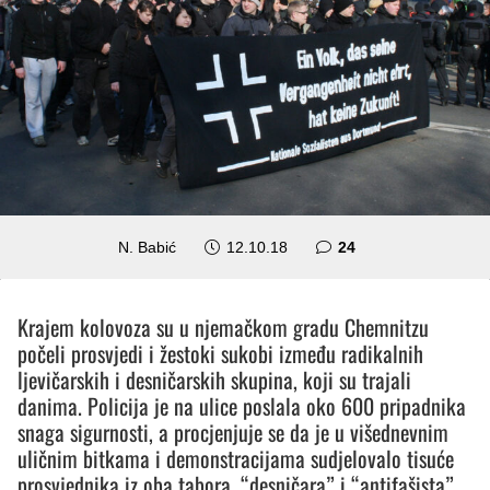
komentara
N. Babić
12.10.18
24
Krajem kolovoza su u njemačkom gradu Chemnitzu
počeli prosvjedi i žestoki sukobi između radikalnih
ljevičarskih i desničarskih skupina, koji su trajali
danima. Policija je na ulice poslala oko 600 pripadnika
snaga sigurnosti, a procjenjuje se da je u višednevnim
uličnim bitkama i demonstracijama sudjelovalo tisuće
prosvjednika iz oba tabora, “desničara” i “antifašista”.