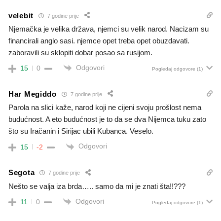
velebit
7 godine prije
Njemačka je velika država, njemci su velik narod. Nacizam su
financirali anglo sasi. njemce opet treba opet obuzdavati.
zaboravili su sklopiti dobar posao sa rusijom.
Odgovori
15
0
Pogledaj odgovore
(1)
Har Megiddo
7 godine prije
Parola na slici kaže, narod koji ne cijeni svoju prošlost nema
budućnost. A eto budućnost je to da se dva Nijemca tuku zato
što su Iračanin i Sirijac ubili Kubanca. Veselo.
Odgovori
15
-2
Segota
7 godine prije
Nešto se valja iza brda….. samo da mi je znati šta!!???
Odgovori
11
0
Pogledaj odgovore
(1)