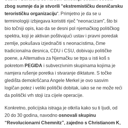
zbog sumnje da je stvorili “ekstremističku desničarsku
terorističku organizaciju
“. Primjetno je da se u
terminologiji izbjegava koristiti riječ “neonacizam”, što bi
bio točniji opis, kao da se desni pol njemačkog političkog
spektra, koji je aktivan poštivajući ustav i pravni poredak
zemlje, pokušava izjednačiti s neonacistima, čime
tradicionalna desnica, CDU i CSU, dobivaju političke
poene, a Alternativa za Njemačku se trpa u isti koš s
pokretom
PEGIDA
i subverzivnim skupinama kojima je
namjera rušenje poretka i stvaranje diktature. S točke
gledišta demokršćana Angele Merkel je ovo sasvim
logičan potez i veliki politički dobitak, iako se ne može reći
da politički vrh stoji iza cijele operacije.
Konkretno, policijska istraga je otkrila kako su ti ljudi, od
20 do 30 godina, navodno
osnovali skupinu
“Revolucionarni Chemnitz”, zajedno s Christianom K,