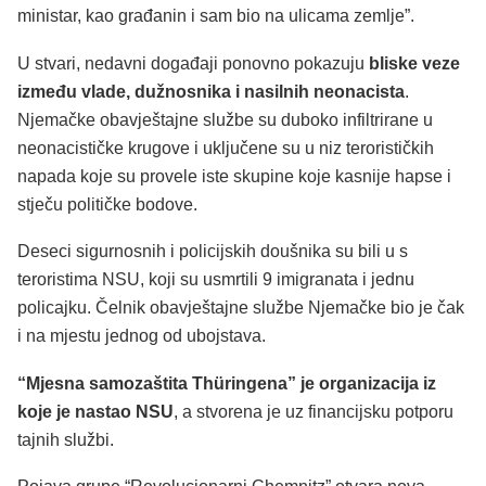
ministar, kao građanin i sam bio na ulicama zemlje”.
U stvari, nedavni događaji ponovno pokazuju
bliske veze
između vlade, dužnosnika i nasilnih neonacista
.
Njemačke obavještajne službe su duboko infiltrirane u
neonacističke krugove i uključene su u niz terorističkih
napada koje su provele iste skupine koje kasnije hapse i
stječu političke bodove.
Deseci sigurnosnih i policijskih doušnika su bili u s
teroristima NSU, koji su usmrtili 9 imigranata i jednu
policajku. Čelnik obavještajne službe Njemačke bio je čak
i na mjestu jednog od ubojstava.
“Mjesna samozaštita Thüringena”
je organizacija iz
koje je nastao NSU
, a stvorena je uz financijsku potporu
tajnih službi.