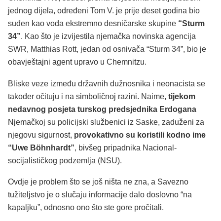
jednog dijela, određeni Tom V. je prije deset godina bio
suđen kao vođa ekstremno desničarske skupine
“Sturm
34”
. Kao što je izvijestila njemačka novinska agencija
SWR, Matthias Rott, jedan od osnivača “Sturm 34”, bio je
obavještajni agent upravo u Chemnitzu.
Bliske veze između državnih dužnosnika i neonacista se
također očituju i na simboličnoj razini. Naime,
tijekom
nedavnog posjeta turskog predsjednika Erdogana
Njemačkoj su policijski službenici iz Saske, zaduženi za
njegovu sigurnost,
provokativno su koristili kodno ime
“Uwe Böhnhardt”
, bivšeg pripadnika Nacional-
socijalističkog podzemlja (NSU).
Ovdje je problem što se još ništa ne zna, a Savezno
tužiteljstvo je o slučaju informacije dalo doslovno “na
kapaljku”, odnosno ono što ste gore pročitali.