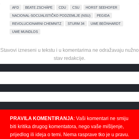
AFD
BEATE ZSCHÄPE
CDU
CSU
HORST SEEHOFER
NACIONAL-SOCIJALISTIČKO PODZEMLJE (NSU)
PEGIDA
REVOLUCIONARNI CHEMNITZ
STURM 34
UWE BEÖNHARDT
UWE MUNDLOS
Stavovi izneseni u tekstu i u komentarima ne odražavaju nužno
stav redakcije.
PRAVILA KOMENTIRANJA
: Vaši komentari ne smiju
biti kritika drugog komentatora, nego vaše mišljenje,
prijedlog ili ideja o temi. Nema rasprave tko je u pravu.