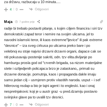
za državu, razbucaju u 10 minuta….
Odgovori
4
0
Maja
7 godine prije
radije bi trebalo postaviti pitanje, s kojim ciljem financira i siri tzv
demokratski zapad teror i nemire na svojim ulicama. jel to
navodni islamski teror, ili kaos extremne”ljevice” ili pak extreme
“desnice” – iza sveg cirkusa po ulicama preko bare i po
velebnoj eu stoje najvisi drzavni drzavni organi, dapace cak se
niti pokusavaju postenije sakriti, odn. tzv elita.divljanje po
hamburgu prosla god od “crvenih brigada, sa nizom materijalne
stete i ozlijedjenih policajaca brzo je zataskano,, primali su
drzavne donacije. pomutnja, kaos i propaganda dakle imaju
samo jedan cilj – usmjeren protiv vlastitih naroda. usput – i sef
hitlerovog nsdap-a bio je tajni agent i to engleski. kao i onaj
nespretnjakovic koji je u austr graz -u pred.dzamiju postavio
sviinjske glave pa to uvalili tzv desnici.
Odgovori
7
0