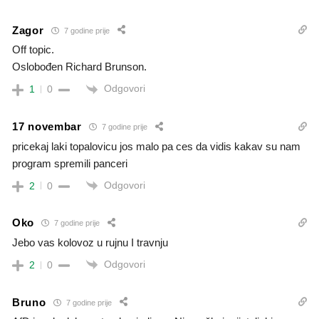
Zagor
7 godine prije
Off topic.
Oslobođen Richard Brunson.
Odgovori
1
0
17 novembar
7 godine prije
pricekaj laki topalovicu jos malo pa ces da vidis kakav su nam
program spremili panceri
Odgovori
2
0
Oko
7 godine prije
Jebo vas kolovoz u rujnu I travnju
Odgovori
2
0
Bruno
7 godine prije