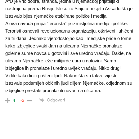
AfD je vrlo dobra, stranka, jedina u Njemačkoj prijateljski
nastrojena prema Rusiji. Išli su i u Siriju u posjetu Assadu šta je
izazvalo bijes njemačke etablirane politike i medija.
A ova navoda grupa “terorista” je izmišljotina medija i politike.
Teroristi osnovali revolucionarnu organizaciju, otkriveni i uhićeni
za tri dana! Jednako vjerodostojno kao i medijske priče o tome
kako izbjeglice svaki dan na ulicama Njemačke pronalaze
goleme sume novca u gotovini i sve uredno vraćaju. Dakle, na
ulicama Njemačke leže milijarde eura u gotovini. Samo
izbjeglice ih pronalaze i uredno uvijek vraćaju. Nitko drugi.
Vidite kako fini i pošteni ljudi. Nakon šta su takve vijesti
izazvale podsmijeh običnih ljudi diljem Njemačke, odjednom su
izbjeglice prestale pronalaziti novac na ulicama.
Odgovori
4
-2