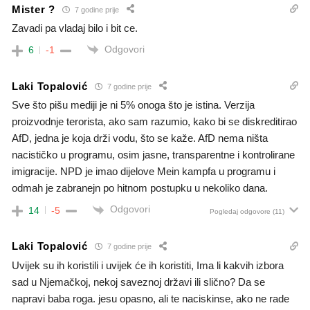
Mister ?
7 godine prije
Zavadi pa vladaj bilo i bit ce.
Odgovori
6
-1
Laki Topalović
7 godine prije
Sve što pišu mediji je ni 5% onoga što je istina. Verzija
proizvodnje terorista, ako sam razumio, kako bi se diskreditirao
AfD, jedna je koja drži vodu, što se kaže. AfD nema ništa
nacističko u programu, osim jasne, transparentne i kontrolirane
imigracije. NPD je imao dijelove Mein kampfa u programu i
odmah je zabranejn po hitnom postupku u nekoliko dana.
Odgovori
14
-5
Pogledaj odgovore
(11)
Laki Topalović
7 godine prije
Uvijek su ih koristili i uvijek će ih koristiti, Ima li kakvih izbora
sad u Njemačkoj, nekoj saveznoj državi ili slično? Da se
napravi baba roga. jesu opasno, ali te naciskinse, ako ne rade