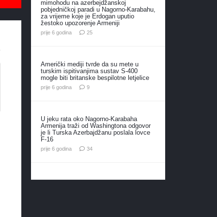
mimohodu na azerbejdžanskoj
pobjedničkoj paradi u Nagorno-Karabahu,
za vrijeme koje je Erdogan uputio
žestoko upozorenje Armeniji
komentara
prije 6 godina
25
Američki mediji tvrde da su mete u
turskim ispitivanjima sustav S-400
mogle biti britanske bespilotne letjelice
komentara
prije 6 godina
9
U jeku rata oko Nagorno-Karabaha
Armenija traži od Washingtona odgovor
je li Turska Azerbajdžanu poslala lovce
F-16
komentara
prije 6 godina
34