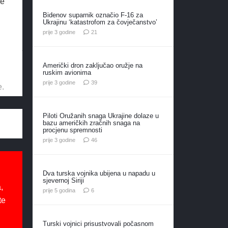
le
Bidenov suparnik označio F-16 za
Ukrajinu ‘katastrofom za čovječanstvo’
komentar
prije 3 godine
21
Američki dron zaključao oružje na
ruskim avionima
komentara
prije 3 godine
39
e.
Piloti Oružanih snaga Ukrajine dolaze u
bazu američkih zračnih snaga na
procjenu spremnosti
komentara
prije 3 godine
46
Dva turska vojnika ubijena u napadu u
sjevernoj Siriji
,
komentara
prije 5 godina
6
te
Turski vojnici prisustvovali počasnom