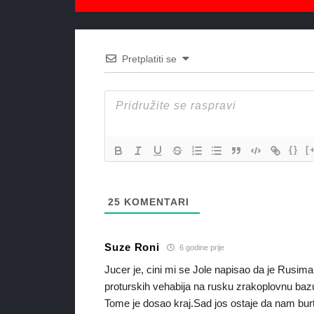
Pretplatiti se
{}
[
25
KOMENTARI
Suze Roni
6 godine prije
Jucer je, cini mi se Jole napisao da je Rusim
proturskih vehabija na rusku zrakoplovnu bazu.
Tome je dosao kraj.Sad jos ostaje da nam burt 