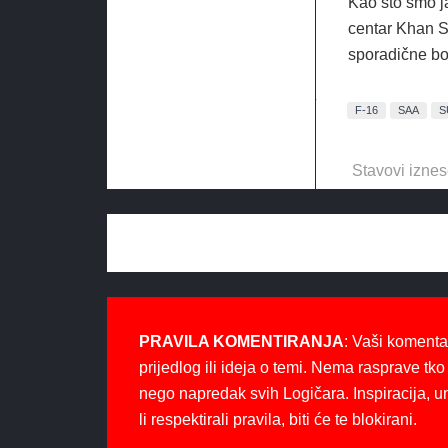
Kao što smo j
centar Khan S
sporadične bo
F-16
SAA
S
Stavovi iznes
PRAVILA KOMENTIRANJA
: Vaši komenta
prijedlog ili ideja o temi. Nema rasprave tko 
nego napredak svih Logičara. Inspiracija, u
li respektirali pravila, biti će te blokirani.