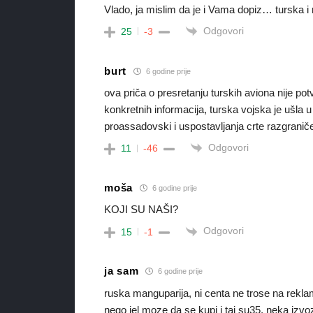
Vlado, ja mislim da je i Vama dopiz… turska i
Odgovori
25
-3
burt
6 godine prije
ova priča o presretanju turskih aviona nije po
konkretnih informacija, turska vojska je ušla u i
proassadovski i uspostavljanja crte razgranič
Odgovori
11
-46
moša
6 godine prije
KOJI SU NAŠI?
Odgovori
15
-1
ja sam
6 godine prije
ruska manguparija, ni centa ne trose na rekla
nego jel moze da se kupi i taj su35, neka izv