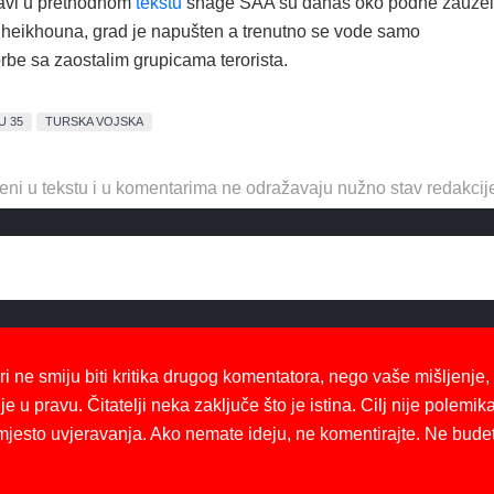
avi u prethodnom
tekstu
snage SAA su danas oko podne zauze
heikhouna, grad je napušten a trenutno se vode samo
rbe sa zaostalim grupicama terorista.
U 35
TURSKA VOJSKA
eni u tekstu i u komentarima ne odražavaju nužno stav redakcij
ri ne smiju biti kritika drugog komentatora, nego vaše mišljenje,
je u pravu. Čitatelji neka zaključe što je istina. Cilj nije polemika
mjesto uvjeravanja. Ako nemate ideju, ne komentirajte. Ne bude