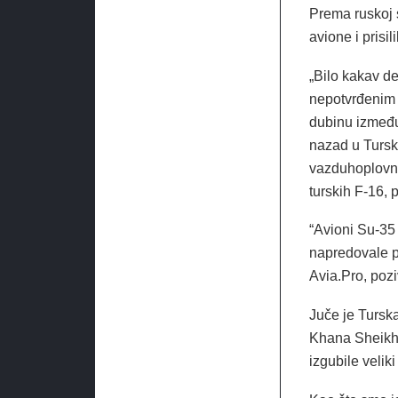
Prema ruskoj s
avione i prisil
„Bilo kakav d
nepotvrđenim i
dubinu između 
nazad u Tursku
vazduhoplovni
turskih F-16, 
“Avioni Su-35 
napredovale p
Avia.Pro, pozi
Juče je Turska
Khana Sheikho
izgubile veliki