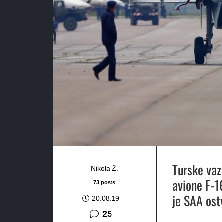
Turske vaz
Nikola Ž.
avione F-16
73 posts
je SAA ost
20.08.19
komentara
25