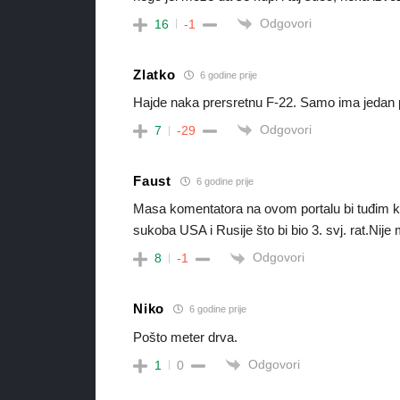
Odgovori
16
-1
Zlatko
6 godine prije
Hajde naka prersretnu F-22. Samo ima jedan p
Odgovori
7
-29
Faust
6 godine prije
Masa komentatora na ovom portalu bi tuđim k…..
sukoba USA i Rusije što bi bio 3. svj. rat.Nije 
Odgovori
8
-1
Niko
6 godine prije
Pošto meter drva.
Odgovori
1
0