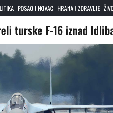
LITIKA
POSAO I NOVAC
HRANA I ZDRAVLJE
ŽIV
li turske F-16 iznad Idlib