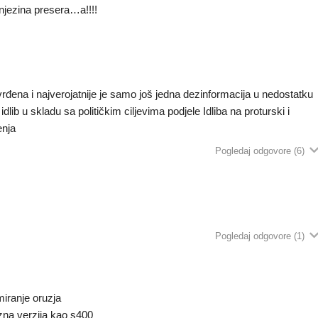
 njezina presera…a!!!!
tvrđena i najverojatnije je samo još jedna dezinformacija u nedostatku
dlib u skladu sa političkim ciljevima podjele Idliba na proturski i
enja
Pogledaj odgovore
(6)
Pogledaj odgovore
(1)
miranje oruzja
ozna verzija kao s400