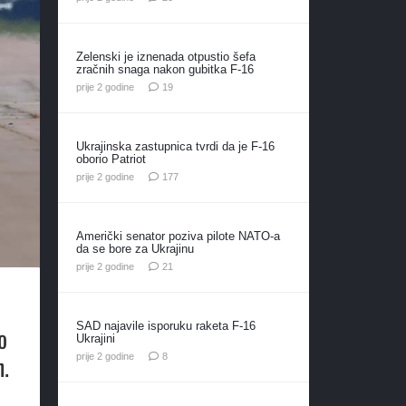
Zelenski je iznenada otpustio šefa
zračnih snaga nakon gubitka F-16
komentara
prije 2 godine
19
Ukrajinska zastupnica tvrdi da je F-16
oborio Patriot
komentara
prije 2 godine
177
Američki senator poziva pilote NATO-a
da se bore za Ukrajinu
komentar
prije 2 godine
21
SAD najavile isporuku raketa F-16
o
Ukrajini
n.
komentara
prije 2 godine
8