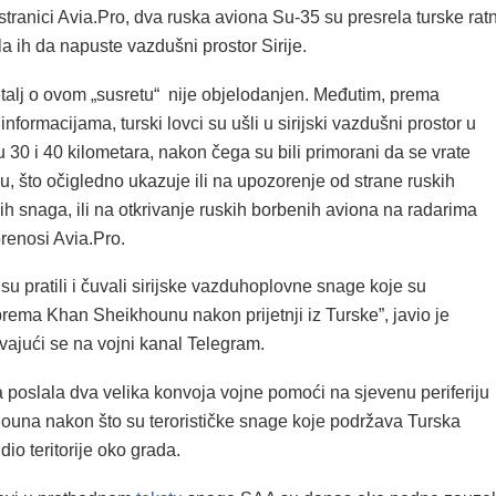
tranici Avia.Pro, dva ruska aviona Su-35 su presrela turske rat
ila ih da napuste vazdušni prostor Sirije.
etalj o ovom „susretu“ nije objelodanjen. Međutim, prema
nformacijama, turski lovci su ušli u sirijski vazdušni prostor u
30 i 40 kilometara, nakon čega su bili primorani da se vrate
, što očigledno ukazuje ili na upozorenje od strane ruskih
h snaga, ili na otkrivanje ruskih borbenih aviona na radarima
prenosi Avia.Pro.
su pratili i čuvali sirijske vazduhoplovne snage koje su
rema Khan Sheikhounu nakon prijetnji iz Turske”, javio je
vajući se na vojni kanal Telegram.
 poslala dva velika konvoja vojne pomoći na sjevenu periferiju
una nakon što su terorističke snage koje podržava Turska
 dio teritorije oko grada.