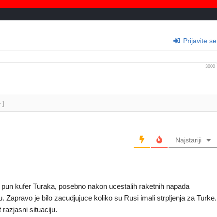
Prijavite se
3000
+]
Najstariji
a pun kufer Turaka, posebno nakon ucestalih raketnih napada
 Zapravo je bilo zacudjujuce koliko su Rusi imali strpljenja za Turke.
razjasni situaciju.