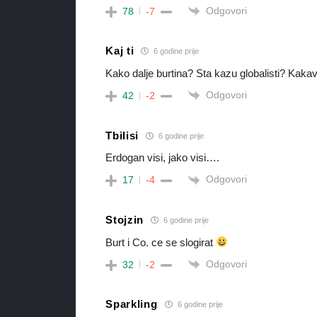
Odgovori
78
-7
Kaj ti
6 godine prije
Kako dalje burtina? Sta kazu globalisti? Kakav
Odgovori
42
-2
Tbilisi
6 godine prije
Erdogan visi, jako visi….
Odgovori
17
-4
Stojzin
6 godine prije
Burt i Co. ce se slogirat
Odgovori
32
-2
Sparkling
6 godine prije