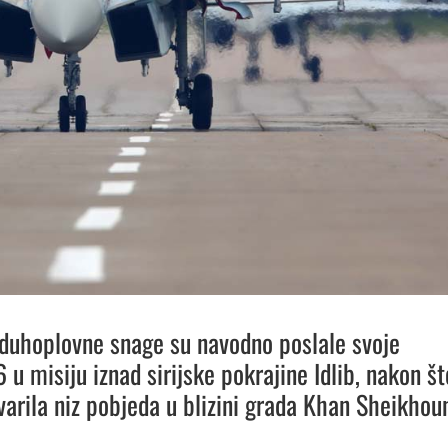
duhoplovne snage su navodno poslale svoje
 u misiju iznad sirijske pokrajine Idlib, nakon št
varila niz pobjeda u blizini grada Khan Sheikhou