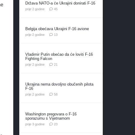
Država NATO-a će Ukrajini donirati F-16
ne
komentara
prije 2 godine
45
Belgija obećava Ukrajini F-16 avione
komentara
prije 2 godine
13
Vladimir Putin obećao da će loviti F-16
Fighting Falcon
komentar
prije 2 godine
21
Ukrajina nema dovoljno obučenih pilota
F-16
komentara
prije 2 godine
58
Washington pregovara o F-16
sporazumu s Vijetnamom
komentara
prije 3 godine
23