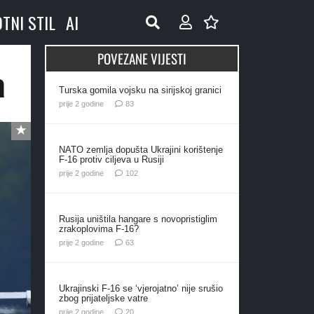
OTNI STIL
AI
POVEZANE VIJESTI
a
Turska gomila vojsku na sirijskoj granici
komentara
prije 2 godine
83
NATO zemlja dopušta Ukrajini korištenje
F-16 protiv ciljeva u Rusiji
komentara
prije 2 godine
102
Rusija uništila hangare s novopristiglim
zrakoplovima F-16?
komentara
prije 2 godine
63
Ukrajinski F-16 se ‘vjerojatno’ nije srušio
zbog prijateljske vatre
komentara
prije 2 godine
20