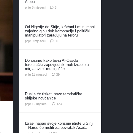
Alepu
komentara
prije 8 mjeseci
5
Od Nigerije do Sirije, kršćani i muslimani
zajedno ginu dok korporacije i politički
manipulatori zarađuju na teroru
komentara
prije 9 mjeseci
50
Donosimo kako bivši Al-Qaeda
teroristički zapovjednik moli Izrael za
mir, a svijet mu plješće
komentara
prije 11 mjeseci
39
Rusija će tiskati nove terorističke
sirijske novčanice
komentara
prije 12 mjeseci
123
Izrael napao svoje korisnie idiote u Siriji
– Narod će moliti za povratak Asada
komentara