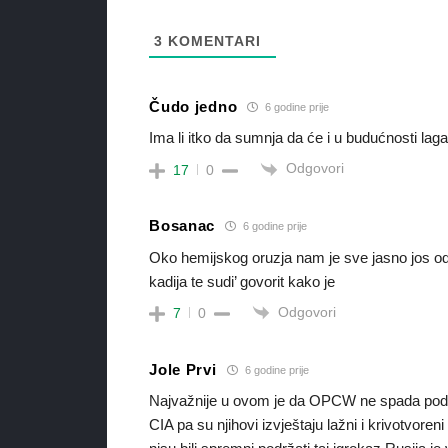
3
KOMENTARI
Čudo jedno
6 godine prije
Ima li itko da sumnja da će i u budućnosti laga
Odgovori
17
0
Bosanac
6 godine prije
Oko hemijskog oruzja nam je sve jasno jos od S
kadija te sudi’ govorit kako je
Odgovori
7
0
Jole Prvi
6 godine prije
Najvažnije u ovom je da OPCW ne spada pod U
CIA pa su njihovi izvještaju lažni i krivotvore