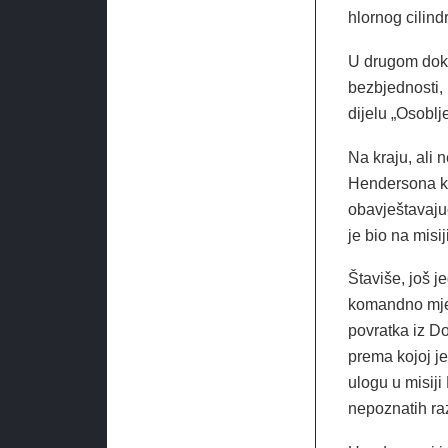
hlornog cilind
U drugom doku
bezbjednosti
dijelu „Osoblje
Na kraju, ali 
Hendersona kao
obavještavajuc
je bio na misi
Štaviše, još
komandno mje
povratka iz D
prema kojoj j
ulogu u misiji
nepoznatih ra