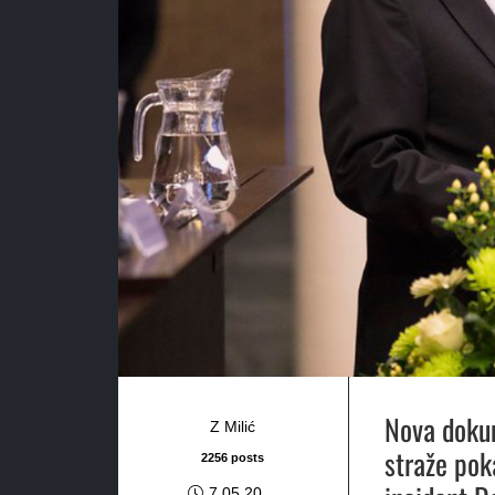
Nova dokum
Z Milić
straže pok
2256 posts
7.05.20