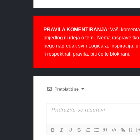
PRAVILA KOMENTIRANJA
: Vaši komenta
prijedlog ili ideja o temi. Nema rasprave tko 
nego napredak svih Logičara. Inspiracija, u
li respektirali pravila, biti će te blokirani.
Pretplatiti se
{}
[