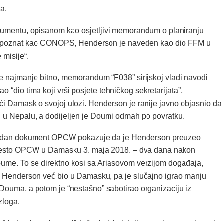
ra.
mentu, opisanom kao osjetljivi memorandum o planiranju
, poznat kao CONOPS, Henderson je naveden kao dio FFM u
 misije“.
ne najmanje bitno, memorandum “F038” sirijskoj vladi navodi
 “dio tima koji vrši posjete tehničkog sekretarijata”,
́i Damask o svojoj ulozi. Henderson je ranije javno objasnio d
ji u Nepalu, a dodijeljen je Doumi odmah po povratku.
 jedan dokument OPCW pokazuje da je Henderson preuzeo
sto OPCW u Damasku 3. maja 2018. – dva dana nakon
oume. To se direktno kosi sa Ariasovom verzijom događaja,
e Henderson već bio u Damasku, pa je slučajno igrao manju
 Douma, a potom je “nestašno” sabotirao organizaciju iz
zloga.