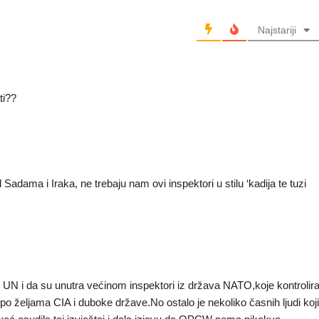
Najstariji
ti??
adama i Iraka, ne trebaju nam ovi inspektori u stilu ‘kadija te tuzi
N i da su unutra većinom inspektori iz država NATO,koje kontrolir
ni po željama CIA i duboke države.No ostalo je nekoliko časnih ljudi koj