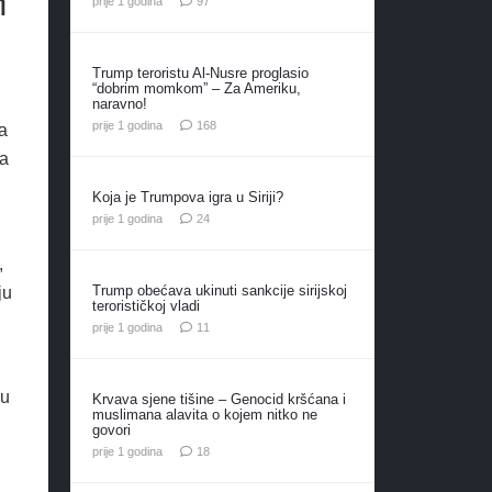
h
prije 1 godina
97
Trump teroristu Al-Nusre proglasio
“dobrim momkom” – Za Ameriku,
naravno!
komentara
prije 1 godina
168
za
da
Koja je Trumpova igra u Siriji?
komentara
prije 1 godina
24
,
Trump obećava ukinuti sankcije sirijskoj
ju
terorističkoj vladi
komentara
prije 1 godina
11
nu
Krvava sjene tišine – Genocid kršćana i
muslimana alavita o kojem nitko ne
govori
komentara
prije 1 godina
18