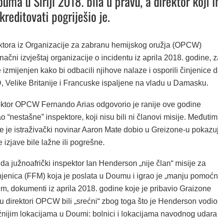
uma u Siriji 2018. bila u pravu, a direktor koji i
skreditovati pogriješio je.
ktora iz Organizacije za zabranu hemijskog oružja (OPCW)
načni izvještaj organizacije o incidentu iz aprila 2018. godine, 
e izmijenjen kako bi odbacili njihove nalaze i osporili činjenice 
, Velike Britanije i Francuske ispaljene na vladu u Damasku.
ektor OPCW Fernando Arias odgovorio je ranije ove godine
ao “nestašne” inspektore, koji nisu bili ni članovi misije. Međutim
e je istraživački novinar Aaron Mate dobio u Greizone-u pokazu
 izjave bile lažne ili pogrešne.
o da južnoafrički inspektor Ian Henderson „nije član“ misije za
njenica (FFM) koja je poslata u Doumu i igrao je „manju pomoć
m, dokumenti iz aprila 2018. godine koje je pribavio Graizone
 direktori OPCW bili „srećni“ zbog toga što je Henderson vodio
žnijim lokacijama u Doumi: bolnici i lokacijama navodnog udara