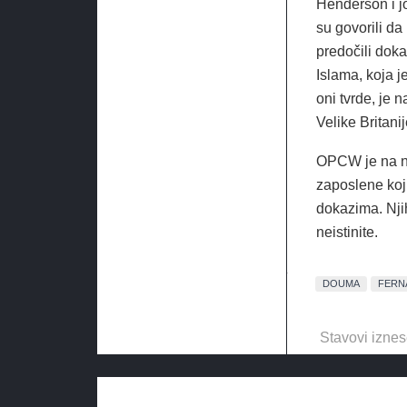
Henderson i j
su govorili da
predočili doka
Islama, koja j
oni tvrde, je 
Velike Britani
OPCW je na nj
zaposlene koji 
dokazima. Njih
neistinite.
DOUMA
FERN
Stavovi iznes