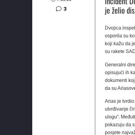
incident Do
je želio di
komentara
3
Dvojica inspe
osporila su ko
koji kažu da j
su rakete SAD
Generalni dir
opisujući ih k
dokumenti koj
da su Ariasove
Arias je tvrdi
utvrđivanje či
ulogu“. Međuti
pokazuju da su
posjete najva