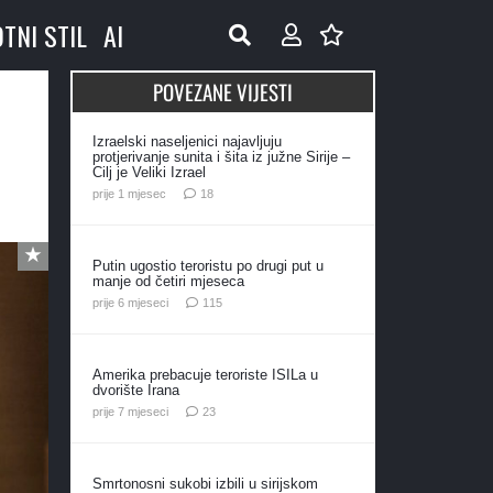
OTNI STIL
AI
POVEZANE VIJESTI
Izraelski naseljenici najavljuju
protjerivanje sunita i šita iz južne Sirije –
Cilj je Veliki Izrael
komentara
prije 1 mjesec
18
Putin ugostio teroristu po drugi put u
manje od četiri mjeseca
komentara
prije 6 mjeseci
115
Amerika prebacuje teroriste ISILa u
dvorište Irana
komentara
prije 7 mjeseci
23
Smrtonosni sukobi izbili u sirijskom