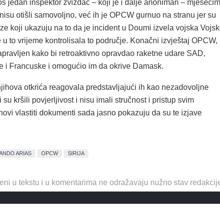
oš jedan inspektor zviždač – koji je i dalje anoniman – mjeseci
 nisu otišli samovoljno, već ih je OPCW gurnuo na stranu jer su
ze koji ukazuju na to da je incident u Doumi izvela vojska Vojs
e u to vrijeme kontrolisala to područje. Konačni izvještaj OPCW,
napravljen kako bi retroaktivno opravdao raketne udare SAD,
je i Francuske i omogućio im da okrive Damask.
ihova otkrića reagovala predstavljajući ih kao nezadovoljne
su kršili povjerljivost i nisu imali stručnost i pristup svim
ovi vlastiti dokumenti sada jasno pokazuju da su te izjave
ANDO ARIAS
OPCW
SIRIJA
eni u tekstu i u komentarima ne odražavaju nužno stav redakcij