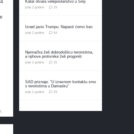
ma
Katar otvara veleposlanstvo u Siriji
komentara
prije 2 godine
29
ke
Izrael javio Trumpu: Napasti ćemo Iran
komentara
prije 2 godine
64
Njemačka želi dobrodošlicu teroristima,
a njihove protivnike želi progoniti
komentara
prije 2 godine
25
SAD priznaje: “U izravnom kontaktu smo
s teroristima u Damasku”
komentara
prije 2 godine
29
e.