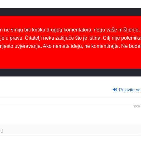
ri ne smiju biti kritika drugog komentatora, nego vaše mišljenje,
je u pravu. Čitatelji neka zaključe što je istina. Cilj nije polemika
mjesto uvjeravanja. Ako nemate ideju, ne komentirajte. Ne bude
Prijavite se
3000
+]