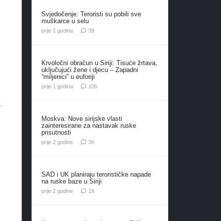
Svjedočenje: Teroristi su pobili sve
muškarce u selu
komentara
prije 1 godina
39
Krvoločni obračun u Siriji: Tisuće žrtava,
uključujući žene i djecu – Zapadni
“miljenici” u euforiji
komentara
prije 1 godina
106
a
Moskva: Nove sirijske vlasti
zainteresirane za nastavak ruske
prisutnosti
komentara
prije 2 godine
36
SAD i UK planiraju terorističke napade
na ruske baze u Siriji
komentara
prije 2 godine
19