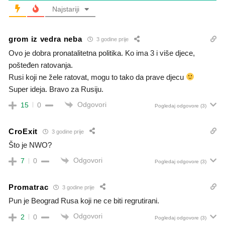
Najstariji
grom iz vedra neba
3 godine prije
Ovo je dobra pronatalitetna politika. Ko ima 3 i više djece,
pošteđen ratovanja.
Rusi koji ne žele ratovat, mogu to tako da prave djecu
Super ideja. Bravo za Rusiju.
Odgovori
15
0
Pogledaj odgovore
(3)
CroExit
3 godine prije
Što je NWO?
Odgovori
7
0
Pogledaj odgovore
(3)
Promatrac
3 godine prije
Pun je Beograd Rusa koji ne ce biti regrutirani.
Odgovori
2
0
Pogledaj odgovore
(3)