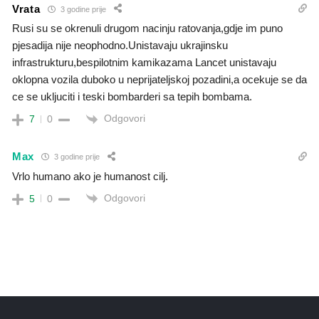
Vrata
3 godine prije
Rusi su se okrenuli drugom nacinju ratovanja,gdje im puno
pjesadija nije neophodno.Unistavaju ukrajinsku
infrastrukturu,bespilotnim kamikazama Lancet unistavaju
oklopna vozila duboko u neprijateljskoj pozadini,a ocekuje se da
ce se ukljuciti i teski bombarderi sa tepih bombama.
Odgovori
7
0
Max
3 godine prije
Vrlo humano ako je humanost cilj.
Odgovori
5
0