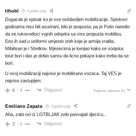
tihobl
3 godine prije
Dugacak je spisak ko je sve oslobodjen mobilizacije. Spiskovi
godinama nisu bili azurirani, bilo je propusta, pa je Putin naredio
da se rukovodioci vojnih odsjeka sa vise propusta mobilisu.
Eno ih sad u uniformi umjesto onih koje je armija vratila.
Mibilisan je i Strelkov. Mjesecima je kenjao kako se voojska
lose bori i das je dobio sansu da licno pokaze kako treba da se
bori.
U ovoj mobilizaciji najvise je mobilisano vozaca. Taj VES je
najvise zastupljen.
Odgovori
6
0
Pogledaj odgovore
(1)
Emiliano Zapata
3 godine prije
Aha, zato ovi iz LGTBLJAK zele posvajati djecicu..
Odgovori
2
0