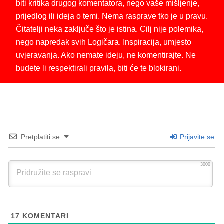
biti kritika drugog komentatora, nego vaše mišljenje,
prijedlog ili ideja o temi. Nema rasprave tko je u pravu.
Čitatelji neka zaključe što je istina. Cilj nije polemika,
nego napredak svih Logičara. Inspiracija, umjesto
uvjeravanja. Ako nemate ideju, ne komentirajte. Ne
budete li respektirali pravila, biti će te blokirani.
Pretplatiti se
Prijavite se
3000
17
KOMENTARI