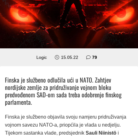
komentara
Logic
15.05.22
79
Finska je službeno odlučila ući u NATO. Zahtjev
nordijske zemlje za pridruživanje vojnom bloku
predvođenom SAD-om sada treba odobrenje finskog
parlamenta.
Finska je službeno objavila svoju namjeru pridruživanja
vojnom savezu NATO-a, priopćila je vlada u nedjelju.
Tijekom sastanka vlade, predsjednik
Sauli Niinistö
i