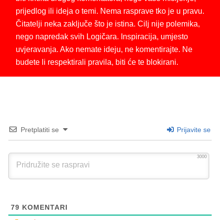
prijedlog ili ideja o temi. Nema rasprave tko je u pravu.
Čitatelji neka zaključe što je istina. Cilj nije polemika,
nego napredak svih Logičara. Inspiracija, umjesto
uvjeravanja. Ako nemate ideju, ne komentirajte. Ne
budete li respektirali pravila, biti će te blokirani.
Pretplatiti se
Prijavite se
3000
79
KOMENTARI