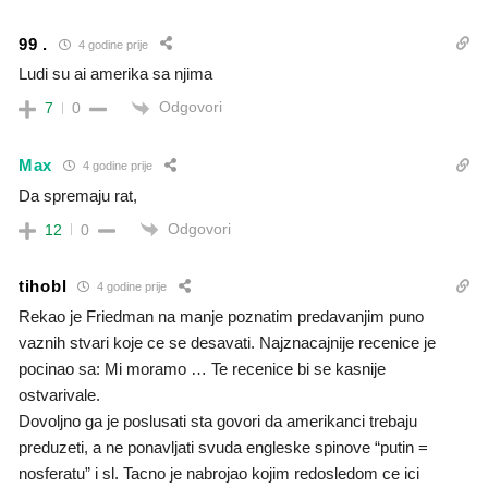
99 .
4 godine prije
Ludi su ai amerika sa njima
Odgovori
7
0
Max
4 godine prije
Da spremaju rat,
Odgovori
12
0
tihobl
4 godine prije
Rekao je Friedman na manje poznatim predavanjim puno
vaznih stvari koje ce se desavati. Najznacajnije recenice je
pocinao sa: Mi moramo … Te recenice bi se kasnije
ostvarivale.
Dovoljno ga je poslusati sta govori da amerikanci trebaju
preduzeti, a ne ponavljati svuda engleske spinove “putin =
nosferatu” i sl. Tacno je nabrojao kojim redosledom ce ici