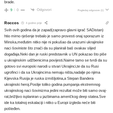
brade.
Odgovori
9
0
Pogledaj odgovore
(1)
Roccos
4 godine prije
Svih ovih godina da je zapad(zapravo glavni igrač SADistan)
htio mirno rješenje trebalo je samo provesti onaj sporazum iz
Minska,međutim nitko nije ni pokušao da urazumi ukrajinske
naci šoviniste što znači da su planirali baš ovakav slijed
događaja.Neki dan je ruski predstavnik u UN pokazao što piše
u ukrajinskim udžbenicima povijesti.Naime tamo se tvrdi da su
gotovo svi europski narodi u stvari Ukrajinci,te da su Rusi
ugrofinci i da sa Ukrajincima nemaju ništa,nadalje po njima
Kijevska Rusija je ruska izmišljotina,a Stepan Bandera
ukrajinski heroj.Poslije toliko godina pumpanja ekstremnog
ukrajinskog naci šovinizma jedini rezultat može biti samo ovaj-
rat,brižljivo isplaniran u jazbinama američkog deep statea.Sve
ide ka totalnoj eskalaciji i nitko u Europi izgleda neće biti
pošteđen.