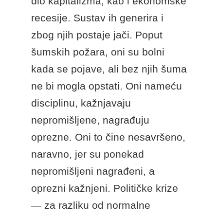
dio kapitalizma, k
ao i ekonomske
recesije.
Sustav ih generira i
zbog njih postaje jači.
Poput
šumskih požara, oni su bolni
kada se pojave, ali bez njih šuma
ne bi mogla opstati.
Oni nameću
disciplinu, kažnjavaju
nepromišljene, nagrađuju
oprezne.
Oni to čine nesavršeno,
naravno, jer su ponekad
nepromišljeni nagrađeni, a
oprezni kažnjeni.
Političke krize
— za razliku od normalne