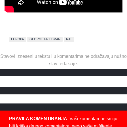
EUROPA
GEORGE FRIEDMAN
RAT
Stavovi izneseni u tekstu i u komentarima ne odražavaju nužno
stav redakcije.
PRAVILA KOMENTIRANJA
: Vaši komentari ne smiju
biti kritika drugog komentatora, nego vaše mišljenje,