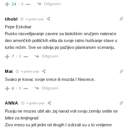
Odgovori
24
0
tihobl
4 godine prije
Pepe Eskobar
Rusko rasvetljavanje zavere sa biološkim oružjem nateraće
deo američkih političkih elita da svoje ratno huškanje stave u
turbo režim. Sve se odvija po pažljivo planiranom scenariju.
Odgovori
7
0
Mat
4 godine prije
Svako je kovac svoje srece ili mozda I Nesrece.
Odgovori
4
0
ANNA
4 godine prije
Rusiju ne mozes ubit alo ,taj narod voli svoju zemlju setite se
bitke za lenjingrad
Zivo meso su jeli jedni od drugih I izdrzali su u to vreijeme