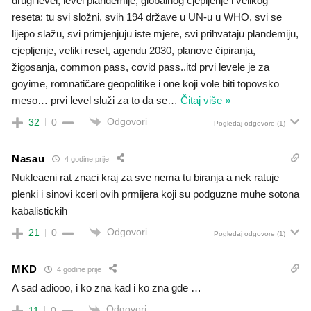
drugi level; level plandemije, globalnog cjepljenje i velikog
reseta: tu svi složni, svih 194 države u UN-u u WHO, svi se
lijepo slažu, svi primjenjuju iste mjere, svi prihvataju plandemiju,
cjepljenje, veliki reset, agendu 2030, planove čipiranja,
žigosanja, common pass, covid pass..itd prvi levele je za
goyime, romnatičare geopolitike i one koji vole biti topovsko
meso… prvi level služi za to da se
…
Čitaj više »
Odgovori
32
0
Pogledaj odgovore
(1)
Nasau
4 godine prije
Nukleaeni rat znaci kraj za sve nema tu biranja a nek ratuje
plenki i sinovi kceri ovih prmijera koji su podguzne muhe sotona
kabalistickih
Odgovori
21
0
Pogledaj odgovore
(1)
MKD
4 godine prije
A sad adiooo, i ko zna kad i ko zna gde …
Odgovori
11
0