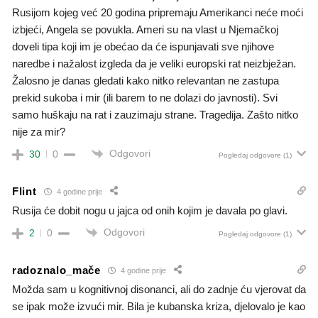
Rusijom kojeg već 20 godina pripremaju Amerikanci neće moći
izbjeći, Angela se povukla. Ameri su na vlast u Njemačkoj
doveli tipa koji im je obećao da će ispunjavati sve njihove
naredbe i nažalost izgleda da je veliki europski rat neizbježan.
Žalosno je danas gledati kako nitko relevantan ne zastupa
prekid sukoba i mir (ili barem to ne dolazi do javnosti). Svi
samo huškaju na rat i zauzimaju strane. Tragedija. Zašto nitko
nije za mir?
Odgovori
30
0
Pogledaj odgovore
(1)
Flint
4 godine prije
Rusija će dobit nogu u jajca od onih kojim je davala po glavi.
Odgovori
2
0
Pogledaj odgovore
(1)
radoznalo_mače
4 godine prije
Možda sam u kognitivnoj disonanci, ali do zadnje ću vjerovat da
se ipak može izvući mir. Bila je kubanska kriza, djelovalo je kao