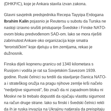
(DHKP/C), koje je Ankara stavila izvan zakona.
Glavni savjetnik predsjednika Recepa Tayyipa Erdogana
Ibrahim Kalin
pojasnio je Reutersu u subotu da Turska ne
nastoji izravno srušiti pristupanje Švedske i Finske NATO-
ovom bloku predvođenom SAD-om. Iako se mora riješiti
zabrinutost Ankare oko organizacija koje smatra
“terorističkim” koje djeluju u tim zemljama, rekao je
dužnosnik.
Finska dijeli kopnenu granicu od 1340 kilometara s
Rusijom i vodila je rat sa Sovjetskim Savezom 1939.
godine. Ruski čelnici su tvrdili da stavljanje članica NATO-
a i strateškog oružja na pragu njihove zemlje krši načelo
“nedjeljive sigurnosti”, što znači da ni zapadnom bloku ni
Moskvi ne bi trebalo dopustiti da ojačaju vlastitu sigurnost
na račun druge strane. Iako su finski i švedski čelnici rekli
da ih je ruska invazija na Ukrajinu natjerala da preispitaju