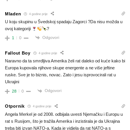
Mladen
4 godine prije
U koju skupinu u Švedskoj spadaju Zagorci ?Da nisu možda u
ovoj kategoriji
?
Odgovori
1
0
Fallout Boy
4 godine prije
Naravno da ta smrdljiva Amerika želi rat daleko od kuće kako bi
Europa kupovala njihove skupe energente a ne više jeftine
ruske. Sve je to biznis, novac. Zato i jesu isprovocirali rat u
Ukrajini
Odgovori
28
0
Otpornik
4 godine prije
Angela Merkel je od 2008. odbijala uvesti Njemačku i Europu u
rat s Rusijom, što je tražila Amerika i inzistirala je da Ukrajina
treba biti izvan NATO-a. Kada je vidjela da rat NATO-a s