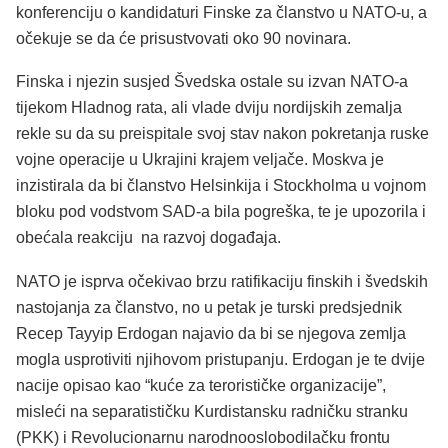
konferenciju o kandidaturi Finske za članstvo u NATO-u, a
očekuje se da će prisustvovati oko 90 novinara.
Finska i njezin susjed Švedska ostale su izvan NATO-a
tijekom Hladnog rata, ali vlade dviju nordijskih zemalja
rekle su da su preispitale svoj stav nakon pokretanja ruske
vojne operacije u Ukrajini krajem veljače. Moskva je
inzistirala da bi članstvo Helsinkija i Stockholma u vojnom
bloku pod vodstvom SAD-a bila pogreška, te je upozorila i
obećala reakciju na razvoj događaja.
NATO je isprva očekivao brzu ratifikaciju finskih i švedskih
nastojanja za članstvo, no u petak je turski predsjednik
Recep Tayyip Erdogan najavio da bi se njegova zemlja
mogla usprotiviti njihovom pristupanju. Erdogan je te dvije
nacije opisao kao “kuće za terorističke organizacije”,
misleći na separatističku Kurdistansku radničku stranku
(PKK) i Revolucionarnu narodnooslobodilačku frontu