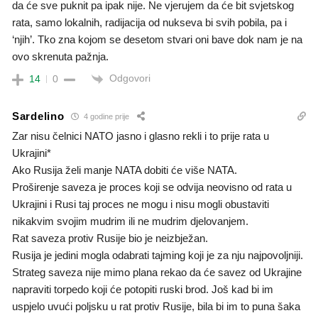
da će sve puknit pa ipak nije. Ne vjerujem da će bit svjetskog
rata, samo lokalnih, radijacija od nukseva bi svih pobila, pa i
‘njih’. Tko zna kojom se desetom stvari oni bave dok nam je na
ovo skrenuta pažnja.
Odgovori
14
0
Sardelino
4 godine prije
Zar nisu čelnici NATO jasno i glasno rekli i to prije rata u
Ukrajini*
Ako Rusija želi manje NATA dobiti će više NATA.
Proširenje saveza je proces koji se odvija neovisno od rata u
Ukrajini i Rusi taj proces ne mogu i nisu mogli obustaviti
nikakvim svojim mudrim ili ne mudrim djelovanjem.
Rat saveza protiv Rusije bio je neizbježan.
Rusija je jedini mogla odabrati tajming koji je za nju najpovoljniji.
Strateg saveza nije mimo plana rekao da će savez od Ukrajine
napraviti torpedo koji će potopiti ruski brod. Još kad bi im
uspjelo uvući poljsku u rat protiv Rusije, bila bi im to puna šaka