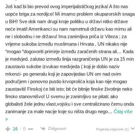
Još kad bi bio prevod ovog imperijalističkog jezika! A što nas
uopće briga za nordijce! Mi imamo problem okuparorskih snaga
u BiH! Sve dok nam drugi kroje politiku u državi nitko države
neće imati! Amerikanci su nam nametnuli državu kao mirnu ali
ne i slobodnu i ne državu! Ima zanimljiva priča iz Viteza ; za
vrijeme sukoba između muslimana i Hrvata , UN nikako nije
“mogao “dogovoriti primirje između zaračenih strana ali… Kada
je medvjed. zalutao između linija razgraničenja UN je za 15 min
zaustavio sukobe izvukao medvjeda ( koji je dobio naziv
mkenzi- po generalu koji je zapovijedao UN om nad ovim
područjem i ponovno pustio krvoprolića koja kao nije mogao
zaustaviti! Finskoj će biti isto; bit će bitnije finske životinje neko
finsko stanovnišvo! U svemu je zanimljivo se pitati; ako
globalisti žele jednu vlast,vojsku i sve centralizirano čemu onda
zanimanje za male nacije koje su ništa drugo nego
…
Čitaj više
»
Odgovori
16
0
Pogledaj odgovore
(1)