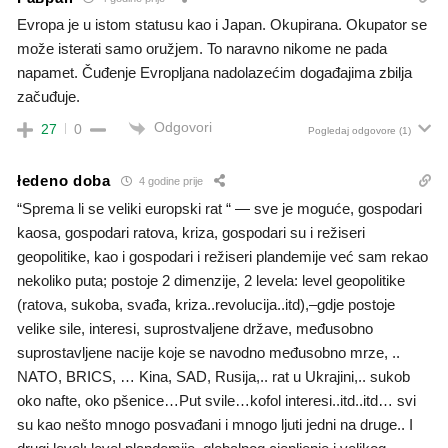
Evropa je u istom statusu kao i Japan. Okupirana. Okupator se
može isterati samo oružjem. To naravno nikome ne pada
napamet. Čuđenje Evropljana nadolazećim događajima zbilja
začuđuje.
Odgovori
27
0
Pogledaj odgovore
(1)
łedeno doba
4 godine prije
“Sprema li se veliki europski rat “ — sve je moguće, gospodari
kaosa, gospodari ratova, kriza, gospodari su i režiseri
geopolitike, kao i gospodari i režiseri plandemije već sam rekao
nekoliko puta; postoje 2 dimenzije, 2 levela: level geopolitike
(ratova, sukoba, svađa, kriza..revolucija..itd),–gdje postoje
velike sile, interesi, suprostvaljene države, međusobno
suprostavljene nacije koje se navodno međusobno mrze, ..
NATO, BRICS, … Kina, SAD, Rusija,.. rat u Ukrajini,.. sukob
oko nafte, oko pšenice…Put svile…kofol interesi..itd..itd… svi
su kao nešto mnogo posvađani i mnogo ljuti jedni na druge.. I