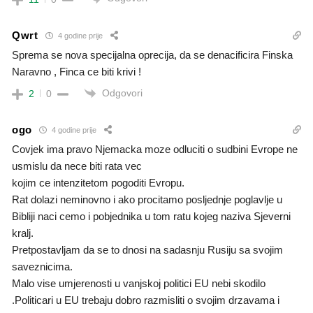
Qwrt
4 godine prije
Sprema se nova specijalna oprecija, da se denacificira Finska
Naravno , Finca ce biti krivi !
Odgovori
2
0
ogo
4 godine prije
Covjek ima pravo Njemacka moze odluciti o sudbini Evrope ne
usmislu da nece biti rata vec
kojim ce intenzitetom pogoditi Evropu.
Rat dolazi neminovno i ako procitamo posljednje poglavlje u
Bibliji naci cemo i pobjednika u tom ratu kojeg naziva Sjeverni
kralj.
Pretpostavljam da se to dnosi na sadasnju Rusiju sa svojim
saveznicima.
Malo vise umjerenosti u vanjskoj politici EU nebi skodilo
.Politicari u EU trebaju dobro razmisliti o svojim drzavama i