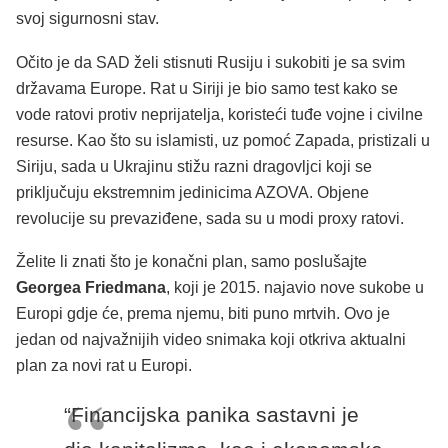
svoj sigurnosni stav.
Očito je da SAD želi stisnuti Rusiju i sukobiti je sa svim
državama Europe. Rat u Siriji je bio samo test kako se
vode ratovi protiv neprijatelja, koristeći tuđe vojne i civilne
resurse. Kao što su islamisti, uz pomoć Zapada, pristizali u
Siriju, sada u Ukrajinu stižu razni dragovljci koji se
priključuju ekstremnim jedinicima AZOVA. Objene
revolucije su prevaziđene, sada su u modi proxy ratovi.
Želite li znati što je konačni plan, samo poslušajte
Georgea Friedmana
, koji je 2015. najavio nove sukobe u
Europi gdje će, prema njemu, biti puno mrtvih. Ovo je
jedan od najvažnijih video snimaka koji otkriva aktualni
plan za novi rat u Europi.
“Financijska panika sastavni je