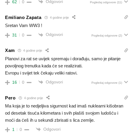
Odgovori
62
0
Pogledaj odgovore
(11)
Emiliano Zapata
4 godine prije
Sretan Vam WW3 !
Odgovori
31
0
Pogledaj odgovore
(2)
Xam
4 godine prije
Planovi za rat se uvijek spremaju i dorađuju, samo je pitanje
povoljnog trenutka kada će se realizirati.
Evropu i svijet tek čekaju veliki ratovi.
Odgovori
16
0
Pogledaj odgovore
(1)
Pero
4 godine prije
Ma koja je to nedjeljiva sigurnost kad imaš nuklearni kišobran
od desetak tisuća kilometara i svih plašiš svojom ludošću i
moći da ćeš ih u sekundi zbrisati s lica zemlje.
Odgovori
1
0