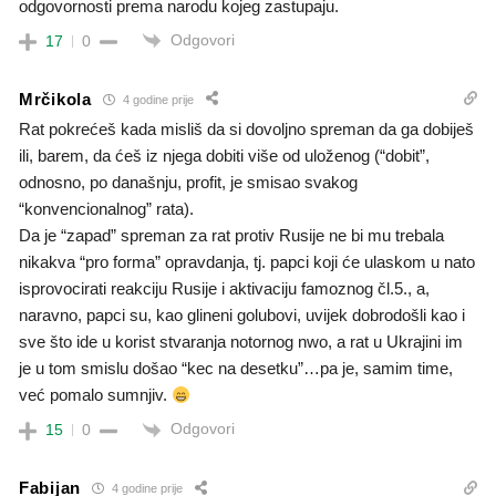
odgovornosti prema narodu kojeg zastupaju.
Odgovori
17
0
Mrčikola
4 godine prije
Rat pokrećeš kada misliš da si dovoljno spreman da ga dobiješ
ili, barem, da ćeš iz njega dobiti više od uloženog (“dobit”,
odnosno, po današnju, profit, je smisao svakog
“konvencionalnog” rata).
Da je “zapad” spreman za rat protiv Rusije ne bi mu trebala
nikakva “pro forma” opravdanja, tj. papci koji će ulaskom u nato
isprovocirati reakciju Rusije i aktivaciju famoznog čl.5., a,
naravno, papci su, kao glineni golubovi, uvijek dobrodošli kao i
sve što ide u korist stvaranja notornog nwo, a rat u Ukrajini im
je u tom smislu došao “kec na desetku”…pa je, samim time,
već pomalo sumnjiv.
Odgovori
15
0
Fabijan
4 godine prije