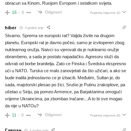
obracun sa Kinom, Rusijom Evropom i ostatkom svijeta.
Odgovori
15
0
Pogledaj odgovore
(2)
hiber
4 godine prije
Stvarno. Sprema se europski rat? Valjda živite na drugom
planetu. Europski rat je davno počeo, samo je izvitoperen zbog
nuklearnog oružja. Naivci su vjerovali da je nuklearno oružje
obrambeno, a sada je postalo napadačko. Agresoru služi da
odvrati od borbe branitelja. Zato ce Finska i Švedska ekspresno
ući u NATO. Turska ce malo zanovjetati da što užićari, a ako se
bude inatila jednostavno ce je izbaciti. Međutim, Sultan je, do
sada, majstorski plesao po žici. Srušio je Putinu zrakoplove, pa
ušetao u Siriju, pa pomeo Armence, pa Barjaktarima omogući
vrijeme Ukraincima, pa zbombao Iračane…A to bi sve mogao
da nije u NATOu?
Odgovori
11
0
Pogledaj odgovore
(8)
Гавран
4 godine prije