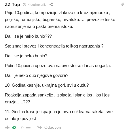
ZZ Top
4 godine prije
Prije 10.godina, kompozicije vlakova su kroz njemacku ,
poljsku, rumunjsku, bugarsku, hrvatsku….. prevozile tesko
naoruzanje nato pakta prema istoku.
Da li se je neko bunio???
Sto znaci prevoz i koncentracija tolikog naoruzanja ?
Da li se je neko bunio?
Putin 10.godina upozorava na ovo sto se danas dogadja.
Da li je neko cuo njegove govore?
10. Godina kasnije, ukrajina gori, svi u cudu?
Reakcija zapada,sankcije , izolacija i slanje jos , jos i jos
oruzja…..???
11. Godina kasnije ispaljena je prva nuklearna raketa, sve
ostalo je povijest
Odgovori
43
0