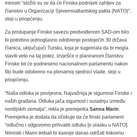
ministri “složili su se da će Finska podnijeti zahtjev za
članstvo u Organizaciji Sjevernoatlantskog pakta (NATO)”,
stoji u priopćenju.
Za pristupanje Finske savezu predvođenom SAD-om bilo
bi potrebno jednoglasno odobrenje postojećih 30 država
članica, uključujući Tursku, koja je sugerirala da bi mogla
staviti veto na taj potez. Izvješće o planiranom članstvu
Finske bit će podneseno nacionalnom parlamentu nakon
što bude odobreno na plenarnoj sjednici vlade, stoji u
priopćenju.
“Naša odluka je povijesna. Najvažnija je sigurnost Finske i
naših građana. Odluka jača sigurnost i suradnju između
nordijskih zemalja”, rekla je premijerka
Sanna Marin
.
Premijerka je dodala da očekuje da će finski parlament
“odlučno i odgovorno prihvatiti odluku [o ulasku u NATO].
Niinistö i Marin trebali bi kasnije danas održati tiskovnu