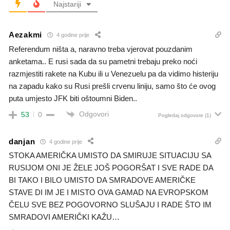
Najstariji
Aezakmi
4 godine prije
Referendum ništa a, naravno treba vjerovat pouzdanim
anketama.. E rusi sada da su pametni trebaju preko noći
razmjestiti rakete na Kubu ili u Venezuelu pa da vidimo histeriju
na zapadu kako su Rusi prešli crvenu liniju, samo što će ovog
puta umjesto JFK biti oštoumni Biden..
Odgovori
53
0
Pogledaj odgovore
(1)
danjan
4 godine prije
STOKA AMERIČKA UMISTO DA SMIRUJE SITUACIJU SA
RUSIJOM ONI JE ŽELE JOŠ POGORŠAT I SVE RADE DA
BI TAKO I BILO UMISTO DA SMRADOVE AMERIČKE
STAVE DI IM JE I MISTO OVA GAMAD NA EVROPSKOM
ČELU SVE BEZ POGOVORNO SLUŠAJU I RADE ŠTO IM
SMRADOVI AMERIČKI KAŽU…