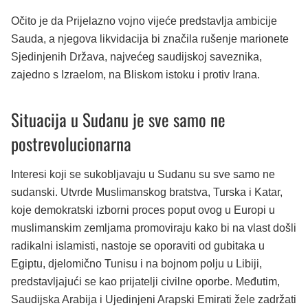
Očito je da Prijelazno vojno vijeće predstavlja ambicije
Sauda, a njegova likvidacija bi značila rušenje marionete
Sjedinjenih Država, najvećeg saudijskoj saveznika,
zajedno s Izraelom, na Bliskom istoku i protiv Irana.
Situacija u Sudanu je sve samo ne
postrevolucionarna
Interesi koji se sukobljavaju u Sudanu su sve samo ne
sudanski. Utvrde Muslimanskog bratstva, Turska i Katar,
koje demokratski izborni proces poput ovog u Europi u
muslimanskim zemljama promoviraju kako bi na vlast došli
radikalni islamisti, nastoje se oporaviti od gubitaka u
Egiptu, djelomično Tunisu i na bojnom polju u Libiji,
predstavljajući se kao prijatelji civilne oporbe. Međutim,
Saudijska Arabija i Ujedinjeni Arapski Emirati žele zadržati