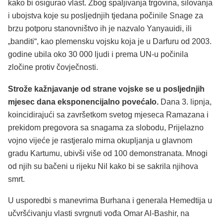
kako bi osigurao vlast. Zbog spaljivanja trgovina, silovanja
i ubojstva koje su posljednjih tjedana počinile Snage za
brzu potporu stanovništvo ih je nazvalo Yanyauidi, ili
„banditi“, kao plemensku vojsku koja je u Darfuru od 2003.
godine ubila oko 30 000 ljudi i prema UN-u počinila
zločine protiv čovječnosti.
Strože kažnjavanje od strane vojske se u posljednjih
mjesec dana eksponencijalno povećalo.
Dana 3. lipnja,
koincidirajući sa završetkom svetog mjeseca Ramazana i
prekidom pregovora sa snagama za slobodu, Prijelazno
vojno vijeće je rastjeralo mirna okupljanja u glavnom
gradu Kartumu, ubivši više od 100 demonstranata. Mnogi
od njih su bačeni u rijeku Nil kako bi se sakrila njihova
smrt.
U usporedbi s manevrima Burhana i generala Hemedtija u
učvršćivanju vlasti svrgnuti vođa Omar Al-Bashir, na