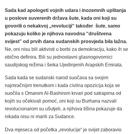
Sada kad apologeti vojnih udara i inozemnih uplitanja
u poslove suverenih država šute, kada oni koji su
govorili o nekakvoj „revoluciji“ također šute, samo
pokazuju koliko je njihova navodna “društvena
svijest” od prvih dana sudanskih prosvjeda bila lažna.
Ne, oni nisu bili aktivisti u borbi za demokraciju, kako ih se
obično definira. Bili su jednostavni glasnogovornici
saudijskog režima i šeika Ujedinjenih Arapskih Emirata.
Sada kada se sudanski narod suočava sa svojim
najmračnijim trenutkom i kada civilna opozicija koja se
suočila s Omarom Al-Bashirom krvari pod satrapima od
kojih su očekivali pomoć, oni koji su Burhana nazvali
revolucionarom su ušutjeli, a njihova tišina pokazuje da
nikada nisu ni marili za Sudance.
Dva mjeseca od početka „revolucije“ je svijet zaboravio