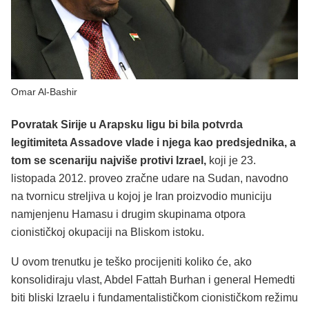
Omar Al-Bashir
Povratak Sirije u Arapsku ligu bi bila potvrda
legitimiteta Assadove vlade i njega kao predsjednika, a
tom se scenariju najviše protivi Izrael,
koji je 23.
listopada 2012. proveo zračne udare na Sudan, navodno
na tvornicu streljiva u kojoj je Iran proizvodio municiju
namjenjenu Hamasu i drugim skupinama otpora
cionističkoj okupaciji na Bliskom istoku.
U ovom trenutku je teško procijeniti koliko će, ako
konsolidiraju vlast, Abdel Fattah Burhan i general Hemedti
biti bliski Izraelu i fundamentalističkom cionističkom režimu