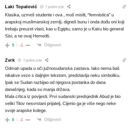
Laki Topalović
7 godine prije
Klasika, uzmeš studente i ova , moš mislit, “femnistica” u
arapskoj muslimanskoj zemlji, digneš bunu i onda dođu oni koji
trebaju preuzet vlast, kao u Egiptu, samo je u Kairu bio general
Sisi, a ne ovaj Hemedti.
Odgovori
9
-1
Zvrk
7 godine prije
Odmah upada u oči južnosudanska zastava. Iako nema baš
nikakve veze s daljnjim tekstom, predstavlja neku simboliku.
Ipak se Sudan razbijao od njegova postanka do dana
današnjeg, kada su manja država.
Mala crtica iz povijesti. Prvi sudanski predsjednik Abud je bio
veliki Titov nesvrstani prijatelj. Cijenio ga je više nego neke
svoje arapske kolege.
Odgovori
8
-1