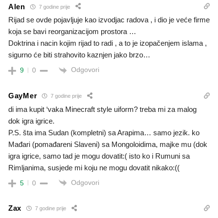
Alen
7 godine prije
Rijad se ovde pojavljuje kao izvodjac radova , i dio je veće firme
koja se bavi reorganizacijom prostora …
Doktrina i nacin kojim rijad to radi , a to je izopačenjem islama ,
sigurno će biti strahovito kaznjen jako brzo…
Odgovori
9
0
GayMer
7 godine prije
di ima kupit ‘vaka Minecraft style uiform? treba mi za malog
dok igra igrice.
P.S. šta ima Sudan (kompletni) sa Arapima… samo jezik. ko
Mađari (pomađareni Slaveni) sa Mongoloidima, majke mu (dok
igra igrice, samo tad je mogu dovatit:( isto ko i Rumuni sa
Rimljanima, susjede mi koju ne mogu dovatit nikako:((
Odgovori
5
0
Zax
7 godine prije