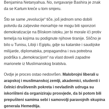
Benjamina Netanyahua. No, svrgavanje Bashira je znak
da se Kartum kreće u tom smjeru.
Što se same „revolucije“ tiče, još jednom smo dobili
potvrdu da zaljevske monarhije ne mogu biti sponzori
demokratizacije na Bliskom istoku, jer bi morale ići protiv
temelja na kojima su podignute njihove tiranije. Slično je
bilo u Tunisu, Libiji i Egiptu, gdje su katarske i saudijske
milijarde, diplomatska, propagandna i sva potrebna
podrška s „demokracijom“ na vlast doveli zapadne
marionete iz Muslimanskog bratstva.
Ovdje je proces ostao nedovršen.
Malobrojni liberali u
arapskoj i muslimanskoj zemlji, akademici, studenti i
čelnici društvenih pokreta i nevladinih udruga su
iskorišteni da organiziraju prosvjede, da bi potom bili
prepušteni samima sebi i samovolji paravojnih skupina
generala Hemedtija.