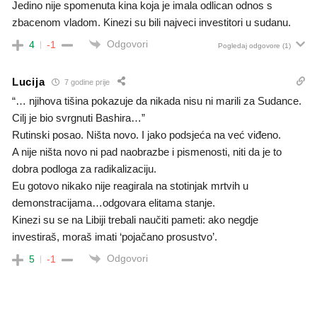
Jedino nije spomenuta kina koja je imala odlican odnos s
zbacenom vladom. Kinezi su bili najveci investitori u sudanu.
Odgovori
4
-1
Pogledaj odgovore
(1)
Lucija
7 godine prije
“… njihova tišina pokazuje da nikada nisu ni marili za Sudance.
Cilj je bio svrgnuti Bashira…”
Rutinski posao. Ništa novo. I jako podsjeća na već viđeno.
A nije ništa novo ni pad naobrazbe i pismenosti, niti da je to
dobra podloga za radikalizaciju.
Eu gotovo nikako nije reagirala na stotinjak mrtvih u
demonstracijama…odgovara elitama stanje.
Kinezi su se na Libiji trebali naučiti pameti: ako negdje
investiraš, moraš imati ‘pojačano prosustvo’.
Odgovori
5
-1