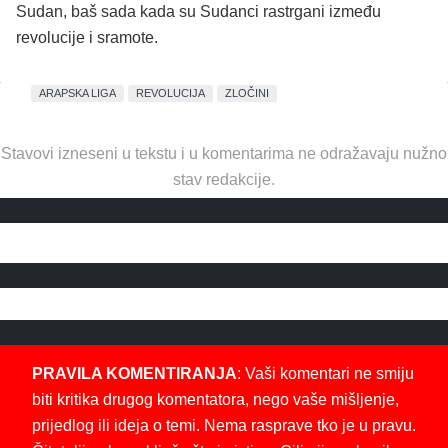
Sudan, baš sada kada su Sudanci rastrgani između
revolucije i sramote.
ARAPSKA LIGA
REVOLUCIJA
ZLOČINI
Stavovi izneseni u tekstu i u komentarima ne odražavaju nužno
stav redakcije.
PRAVILA KOMENTIRANJA
: Vaši komentari ne smiju
biti kritika drugog komentatora, nego vaše mišljenje,
prijedlog ili ideja o temi. Nema rasprave tko je u pravu.