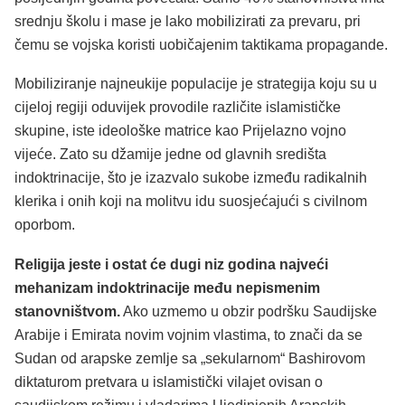
srednju školu i mase je lako mobilizirati za prevaru, pri
čemu se vojska koristi uobičajenim taktikama propagande.
Mobiliziranje najneukije populacije je strategija koju su u
cijeloj regiji oduvijek provodile različite islamističke
skupine, iste ideološke matrice kao Prijelazno vojno
vijeće. Zato su džamije jedne od glavnih središta
indoktrinacije, što je izazvalo sukobe između radikalnih
klerika i onih koji na molitvu idu suosjećajući s civilnom
oporbom.
Religija jeste i ostat će dugi niz godina najveći
mehanizam indoktrinacije među nepismenim
stanovništvom.
Ako uzmemo u obzir podršku Saudijske
Arabije i Emirata novim vojnim vlastima, to znači da se
Sudan od arapske zemlje sa „sekularnom“ Bashirovom
diktaturom pretvara u islamistički vilajet ovisan o