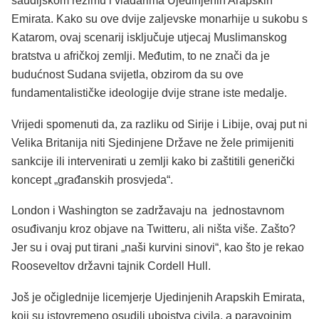
saudijskom režimu i vladarima Ujedinjenih Arapskih
Emirata. Kako su ove dvije zaljevske monarhije u sukobu s
Katarom, ovaj scenarij isključuje utjecaj Muslimanskog
bratstva u afričkoj zemlji. Međutim, to ne znači da je
budućnost Sudana svijetla, obzirom da su ove
fundamentalističke ideologije dvije strane iste medalje.
Vrijedi spomenuti da, za razliku od Sirije i Libije, ovaj put ni
Velika Britanija niti Sjedinjene Države ne žele primijeniti
sankcije ili intervenirati u zemlji kako bi zaštitili generički
koncept „građanskih prosvjeda“.
London i Washington se zadržavaju na jednostavnom
osuđivanju kroz objave na Twitteru, ali ništa više. Zašto?
Jer su i ovaj put tirani „naši kurvini sinovi“, kao što je rekao
Rooseveltov državni tajnik Cordell Hull.
Još je očiglednije licemjerje Ujedinjenih Arapskih Emirata,
koji su istovremeno osudili ubojstva civila, a paravojnim