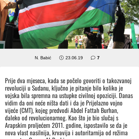
komentara
N. Babić
23.06.19
7
Prije dva mjeseca, kada se počelo govoriti o takozvanoj
revoluciji u Sudanu, ključno je pitanje bilo koliko je
vojska bila spremna na ustupke civilnoj opoziciji. Danas
vidim da oni neće ništa dati i da je Prijelazno vojno
vijeće (CMT), kojeg predvodi Abdel Fattah Burhan,
daleko od revolucionarnog. Kao što je bio slučaj s
Arapskim proljećem 2011. godine, ispostavilo se da je
nova vlast nasilnija, krvavija i autoritarnija od režima