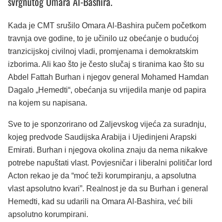
svrgnutog Omara Al-Bashira.
Kada je CMT srušilo Omara Al-Bashira pučem početkom
travnja ove godine, to je učinilo uz obećanje o budućoj
tranzicijskoj civilnoj vladi, promjenama i demokratskim
izborima. Ali kao što je često slučaj s tiranima kao što su
Abdel Fattah Burhan i njegov general Mohamed Hamdan
Dagalo „Hemedti“, obećanja su vrijedila manje od papira
na kojem su napisana.
Sve to je sponzorirano od Zaljevskog vijeća za suradnju,
kojeg predvode Saudijska Arabija i Ujedinjeni Arapski
Emirati. Burhan i njegova okolina znaju da nema nikakve
potrebe napuštati vlast. Povjesničar i liberalni političar lord
Acton rekao je da “moć teži korumpiranju, a apsolutna
vlast apsolutno kvari”. Realnost je da su Burhan i general
Hemedti, kad su udarili na Omara Al-Bashira, već bili
apsolutno korumpirani.