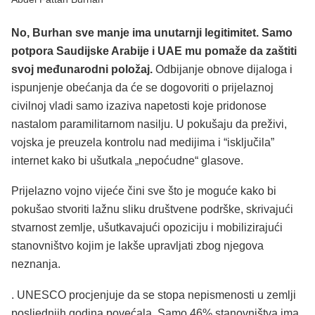
No, Burhan sve manje ima unutarnji legitimitet. Samo
potpora Saudijske Arabije i UAE mu pomaže da zaštiti
svoj međunarodni položaj.
Odbijanje obnove dijaloga i
ispunjenje obećanja da će se dogovoriti o prijelaznoj
civilnoj vladi samo izaziva napetosti koje pridonose
nastalom paramilitarnom nasilju. U pokušaju da preživi,
vojska je preuzela kontrolu nad medijima i “isključila”
internet kako bi ušutkala „nepoćudne“ glasove.
Prijelazno vojno vijeće čini sve što je moguće kako bi
pokušao stvoriti lažnu sliku društvene podrške, skrivajući
stvarnost zemlje, ušutkavajući opoziciju i mobilizirajući
stanovništvo kojim je lakše upravljati zbog njegova
neznanja.
. UNESCO procjenjuje da se stopa nepismenosti u zemlji
posljednjih godina povećala. Samo 46% stanovništva ima