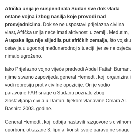
Afrička unija je suspendirala Sudan sve dok vlada
ostane vojna i zbog nasilja koje provodi nad
prosvjednicima.
Dok se ne uspostavi prijelazna civilna
vlast, Afrička unija neće imati aktivnosti u zemlji. Međutim,
Arapska liga nije slijedila put afričkih zemalja,
što vojsku
ostavlja u ugodnoj međunarodnoj situaciji, jer se ne osjeća
nimalo ugroženo.
Iako Prijelazno vojno vijeće predvodi Abdel Fattah Burhan,
njime stvarno zapovijeda general Hemedti, koji organizira i
vodi represiju protiv civilne opozicije. On je vodio
paravojne FAR snage u Sudanu poznate zbog
zlostavljanja civila u Darfuru tijekom vladavine Omara Al-
Bashira 2003. godine.
General Hemedti, koji odbija nastaviti razgovore s civilnom
oporbom, otkazane 3. lipnja, koristi svoje paravojne snage