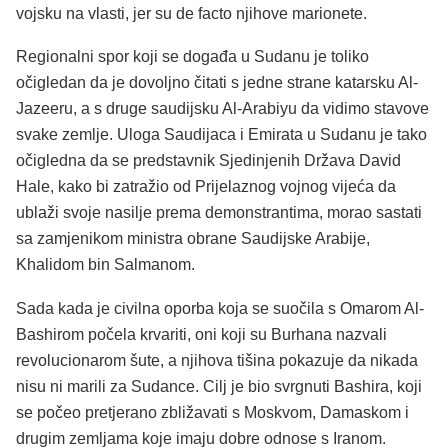
vojsku na vlasti, jer su de facto njihove marionete.
Regionalni spor koji se događa u Sudanu je toliko
očigledan da je dovoljno čitati s jedne strane katarsku Al-
Jazeeru, a s druge saudijsku Al-Arabiyu da vidimo stavove
svake zemlje. Uloga Saudijaca i Emirata u Sudanu je tako
očigledna da se predstavnik Sjedinjenih Država David
Hale, kako bi zatražio od Prijelaznog vojnog vijeća da
ublaži svoje nasilje prema demonstrantima, morao sastati
sa zamjenikom ministra obrane Saudijske Arabije,
Khalidom bin Salmanom.
Sada kada je civilna oporba koja se suočila s Omarom Al-
Bashirom počela krvariti, oni koji su Burhana nazvali
revolucionarom šute, a njihova tišina pokazuje da nikada
nisu ni marili za Sudance. Cilj je bio svrgnuti Bashira, koji
se počeo pretjerano zbližavati s Moskvom, Damaskom i
drugim zemljama koje imaju dobre odnose s Iranom.