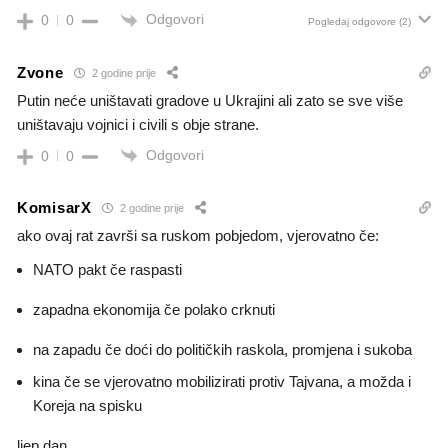
Odgovori
0
0
Pogledaj odgovore
(2)
Zvone
2 godine prije
Putin neće uništavati gradove u Ukrajini ali zato se sve više
uništavaju vojnici i civili s obje strane.
Odgovori
0
0
KomisarX
2 godine prije
ako ovaj rat završi sa ruskom pobjedom, vjerovatno če:
NATO pakt če raspasti
zapadna ekonomija če polako crknuti
na zapadu če doći do političkih raskola, promjena i sukoba
kina če se vjerovatno mobilizirati protiv Tajvana, a možda i
Koreja na spisku
ljep dan