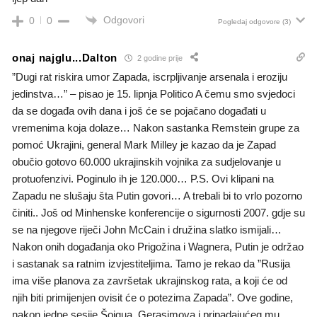
Odgovori
0
0
Pogledaj odgovore
(3)
onaj najglu...Dalton
2 godine prije
”Dugi rat riskira umor Zapada, iscrpljivanje arsenala i eroziju
jedinstva…” – pisao je 15. lipnja Politico A čemu smo svjedoci
da se događa ovih dana i još će se pojačano događati u
vremenima koja dolaze… Nakon sastanka Remstein grupe za
pomoć Ukrajini, general Mark Milley je kazao da je Zapad
obučio gotovo 60.000 ukrajinskih vojnika za sudjelovanje u
protuofenzivi. Poginulo ih je 120.000… P.S. Ovi klipani na
Zapadu ne slušaju šta Putin govori… A trebali bi to vrlo pozorno
činiti.. Još od Minhenske konferencije o sigurnosti 2007. gdje su
se na njegove riječi John McCain i družina slatko ismijali…
Nakon onih događanja oko Prigožina i Wagnera, Putin je održao
i sastanak sa ratnim izvjestiteljima. Tamo je rekao da ”Rusija
ima više planova za završetak ukrajinskog rata, a koji će od
njih biti primijenjen ovisit će o potezima Zapada”. Ove godine,
nakon jedne sesije Šojgua, Gerasimova i pripadajućeg mu