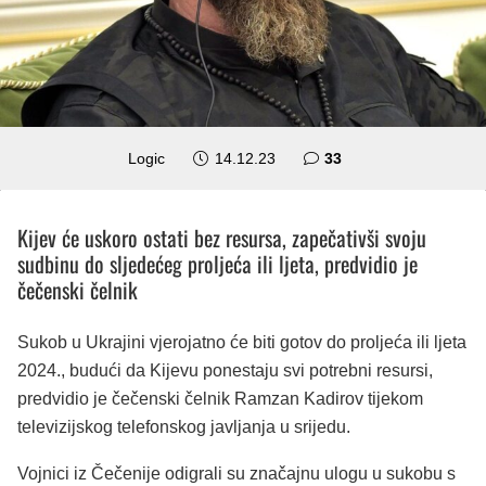
komentara
Logic
14.12.23
33
Kijev će uskoro ostati bez resursa, zapečativši svoju
sudbinu do sljedećeg proljeća ili ljeta, predvidio je
čečenski čelnik
Sukob u Ukrajini vjerojatno će biti gotov do proljeća ili ljeta
2024., budući da Kijevu ponestaju svi potrebni resursi,
predvidio je čečenski čelnik Ramzan Kadirov tijekom
televizijskog telefonskog javljanja u srijedu.
Vojnici iz Čečenije odigrali su značajnu ulogu u sukobu s