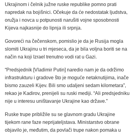
Ukrajinom i čelnik južne ruske republike pomno prati
napredak na bojišnici. Očekuje da će nedostatak ljudstva,
oružja i novca u potpunosti narušiti vojne sposobnosti
Kijeva najkasnije do lipnja ili srpnja.
Govoreći na čečenskom, pomislio je da je Rusija mogla
slomiti Ukrajinu u tri mjeseca, da je bila voljna boriti se na
način na koji Izrael trenutno vodi rat u Gazi.
“Predsjednik [Vladimir Putin] naredio nam je da održimo
infrastrukturu i gradove što je moguće netaknutijima, inače
bismo zauzeli Kijev. Bili smo udaljeni sedam kilometara”,
rekao je Kadirov, prenijeli su ruski mediji. “Ali predsjedniku
nije u interesu uništavanje Ukrajine kao države.”
Ruske trupe približile su se glavnom gradu Ukrajine
tijekom rane faze neprijateljstava. Ministarstvo obrane
objavilo je, međutim, da povlači trupe nakon pomaka u