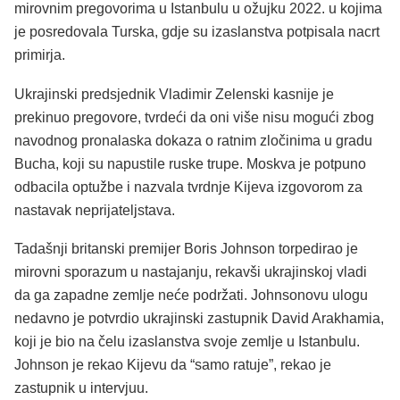
mirovnim pregovorima u Istanbulu u ožujku 2022. u kojima
je posredovala Turska, gdje su izaslanstva potpisala nacrt
primirja.
Ukrajinski predsjednik Vladimir Zelenski kasnije je
prekinuo pregovore, tvrdeći da oni više nisu mogući zbog
navodnog pronalaska dokaza o ratnim zločinima u gradu
Bucha, koji su napustile ruske trupe. Moskva je potpuno
odbacila optužbe i nazvala tvrdnje Kijeva izgovorom za
nastavak neprijateljstava.
Tadašnji britanski premijer Boris Johnson torpedirao je
mirovni sporazum u nastajanju, rekavši ukrajinskoj vladi
da ga zapadne zemlje neće podržati. Johnsonovu ulogu
nedavno je potvrdio ukrajinski zastupnik David Arakhamia,
koji je bio na čelu izaslanstva svoje zemlje u Istanbulu.
Johnson je rekao Kijevu da “samo ratuje”, rekao je
zastupnik u intervjuu.