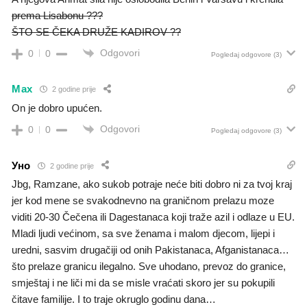
prema Lisabonu ???
ŠTO SE ČEKA DRUŽE KADIROV ??
Odgovori
0
0
Pogledaj odgovore
(3)
Max
2 godine prije
On je dobro upućen.
Odgovori
0
0
Pogledaj odgovore
(3)
Уно
2 godine prije
Jbg, Ramzane, ako sukob potraje neće biti dobro ni za tvoj kraj
jer kod mene se svakodnevno na graničnom prelazu moze
viditi 20-30 Čečena ili Dagestanaca koji traže azil i odlaze u EU.
Mladi ljudi većinom, sa sve ženama i malom djecom, lijepi i
uredni, sasvim drugačiji od onih Pakistanaca, Afganistanaca…
što prelaze granicu ilegalno. Sve uhodano, prevoz do granice,
smještaj i ne liči mi da se misle vraćati skoro jer su pokupili
čitave familije. I to traje okruglo godinu dana…