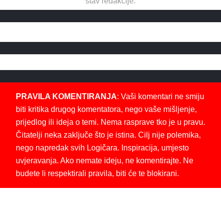
stav redakcije.
PRAVILA KOMENTIRANJA
: Vaši komentari ne smiju
biti kritika drugog komentatora, nego vaše mišljenje,
prijedlog ili ideja o temi. Nema rasprave tko je u pravu.
Čitatelji neka zaključe što je istina. Cilj nije polemika,
nego napredak svih Logičara. Inspiracija, umjesto
uvjeravanja. Ako nemate ideju, ne komentirajte. Ne
budete li respektirali pravila, biti će te blokirani.