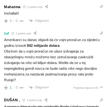
Mahatma
2 godine prije
Inshallah!
Odgovori
0
0
tuf
2 godine prije
Amerikanci su danas objavili da će vojni proračun za sljedeću
godinu iznositi
842 milijarde dolara
.
Obzirom da u vojni proračun ne ulaze izdvajanja za
obavještajnu mrežu možemo bez ustručavanja zaokružiti
izdvajanja na više od bilijun dolara. Mislite da se u toj
nepreglednoj gomili novca ne bude našlo više nego dovoljno
mehanizama za nastavak podmazivanja proxy rata protiv
Rusije?
Odgovori
1
0
Pogledaj odgovore
(5)
DUŠAN ,
2 godine prije
A njegova Ahmat sila nije oslobodila Berlin i Varšavu i krenula