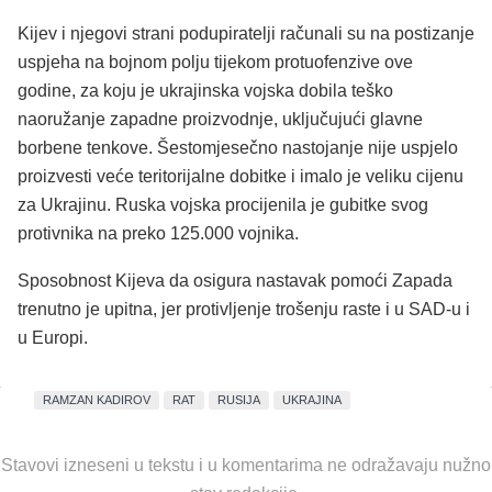
Kijev i njegovi strani podupiratelji računali su na postizanje
uspjeha na bojnom polju tijekom protuofenzive ove
godine, za koju je ukrajinska vojska dobila teško
naoružanje zapadne proizvodnje, uključujući glavne
borbene tenkove. Šestomjesečno nastojanje nije uspjelo
proizvesti veće teritorijalne dobitke i imalo je veliku cijenu
za Ukrajinu. Ruska vojska procijenila je gubitke svog
protivnika na preko 125.000 vojnika.
Sposobnost Kijeva da osigura nastavak pomoći Zapada
trenutno je upitna, jer protivljenje trošenju raste i u SAD-u i
u Europi.
RAMZAN KADIROV
RAT
RUSIJA
UKRAJINA
Stavovi izneseni u tekstu i u komentarima ne odražavaju nužno