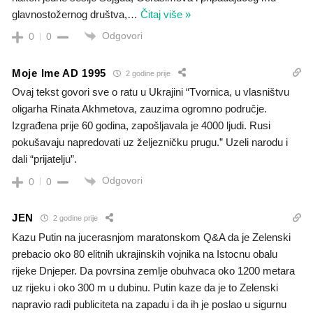
glavnostožernog društva,
…
Čitaj više »
Odgovori
0
0
Moje Ime AD 1995
2 godine prije
Ovaj tekst govori sve o ratu u Ukrajini “Tvornica, u vlasništvu
oligarha Rinata Akhmetova, zauzima ogromno područje.
Izgrađena prije 60 godina, zapošljavala je 4000 ljudi. Rusi
pokušavaju napredovati uz željezničku prugu.” Uzeli narodu i
dali “prijatelju”.
Odgovori
0
0
JEN
2 godine prije
Kazu Putin na jucerasnjom maratonskom Q&A da je Zelenski
prebacio oko 80 elitnih ukrajinskih vojnika na Istocnu obalu
rijeke Dnjeper. Da povrsina zemlje obuhvaca oko 1200 metara
uz rijeku i oko 300 m u dubinu. Putin kaze da je to Zelenski
napravio radi publiciteta na zapadu i da ih je poslao u sigurnu