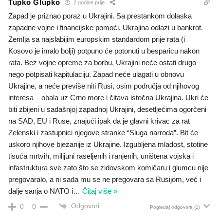
Tupko Glupko
2 godine prije
Zapad je priznao poraz u Ukrajini. Sa prestankom dolaska
zapadne vojne i financijske pomoći, Ukrajina odlazi u bankrot.
Zemlja sa najslabijim europskim standardom prije rata (i
Kosovo je imalo bolji) potpuno će potonuti u besparicu nakon
rata. Bez vojne opreme za borbu, Ukrajini neće ostati drugo
nego potpisati kapitulaciju. Zapad neće ulagati u obnovu
Ukrajine, a neće previše niti Rusi, osim područja od njihovog
interesa – obala uz Crno more i čitava istočna Ukrajina. Ukri će
biti zbijeni u sadašnjoj zapadnoj Ukrajini, desetljećima ogorčeni
na SAD, EU i Ruse, znajući ipak da je glavni krivac za rat
Zelenski i zastupnici njegove stranke “Sluga narroda”. Bit će
uskoro njihove bjezanije iz Ukrajine. Izgubljena mladost, stotine
tisuća mrtvih, milijuni raseljenih i ranjenih, uništena vojska i
infastruktura sve zato što se zidovskom komičaru i glumcu nije
pregovaralo, a ni sada mu se ne pregovara sa Rusijom, već i
dalje sanja o NATO i
…
Čitaj više »
Odgovori
0
0
Pogledaj odgovore
(1)