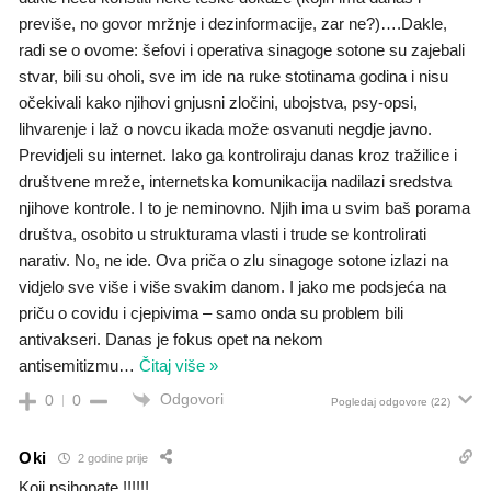
previše, no govor mržnje i dezinformacije, zar ne?)….Dakle,
radi se o ovome: šefovi i operativa sinagoge sotone su zajebali
stvar, bili su oholi, sve im ide na ruke stotinama godina i nisu
očekivali kako njihovi gnjusni zločini, ubojstva, psy-opsi,
lihvarenje i laž o novcu ikada može osvanuti negdje javno.
Previdjeli su internet. Iako ga kontroliraju danas kroz tražilice i
društvene mreže, internetska komunikacija nadilazi sredstva
njihove kontrole. I to je neminovno. Njih ima u svim baš porama
društva, osobito u strukturama vlasti i trude se kontrolirati
narativ. No, ne ide. Ova priča o zlu sinagoge sotone izlazi na
vidjelo sve više i više svakim danom. I jako me podsjeća na
priču o covidu i cjepivima – samo onda su problem bili
antivakseri. Danas je fokus opet na nekom
antisemitizmu
…
Čitaj više »
Odgovori
0
0
Pogledaj odgovore
(22)
Oki
2 godine prije
Koji psihopate !!!!!!