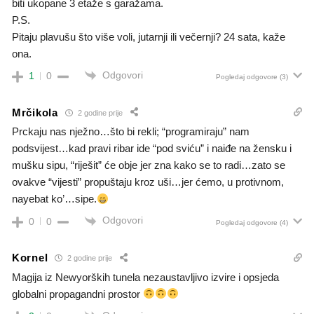
biti ukopane 3 etaže s garažama.
P.S.
Pitaju plavušu što više voli, jutarnji ili večernji? 24 sata, kaže
ona.
Odgovori
1
0
Pogledaj odgovore
(3)
Mrčikola
2 godine prije
Prckaju nas nježno…što bi rekli; “programiraju” nam
podsvijest…kad pravi ribar ide “pod sviću” i naiđe na žensku i
mušku sipu, “riješit” će obje jer zna kako se to radi…zato se
ovakve “vijesti” propuštaju kroz uši…jer ćemo, u protivnom,
nayebat ko’…sipe.
Odgovori
0
0
Pogledaj odgovore
(4)
Kornel
2 godine prije
Magija iz Newyorških tunela nezaustavljivo izvire i opsjeda
globalni propagandni prostor