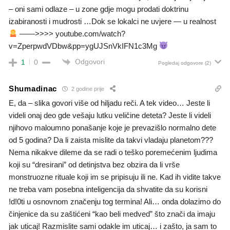
– oni sami odlaze – u zone gdje mogu prodati doktrinu
izabiranosti i mudrosti …Dok se lokalci ne uvjere — u realnost
——>>>> youtube.com/watch?
v=ZperpwdVDbw&pp=ygUJSnVkIFN1c3Mg
Odgovori
1
0
Pogledaj odgovore
(2)
Shumadinac
2 godine prije
E, da – slika govori više od hiljadu reči. A tek video… Jeste li
videli onaj deo gde vešaju lutku veličine deteta? Jeste li videli
njihovo maloumno ponašanje koje je prevazišlo normalno dete
od 5 godina? Da li zaista mislite da takvi vladaju planetom???
Nema nikakve dileme da se radi o teško poremećenim ljudima
koji su “dresirani” od detinjstva bez obzira da li vrše
monstruozne rituale koji im se pripisuju ili ne. Kad ih vidite takve
ne treba vam posebna inteligencija da shvatite da su korisni
!d!0ti u osnovnom značenju tog termina! Ali… onda dolazimo do
činjenice da su zaštićeni “kao beli medved” što znači da imaju
jak uticaj! Razmislite sami odakle im uticaj… i zašto, ja sam to