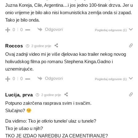
Juzna Koreja, Cile, Argentina…i jos jedno 100-tinak drzva. Jer u
onio vrijeme je bilo ako nisi komunisticka zemlja onda si zapad.
Tako je bilo onda.
Odgovori
0
0
Pogledaj odgovore
(1)
Roccos
2 godine prije
Ovaj zadnji video mi je više djelovao kao trailer nekog novog
holivudskog filma po romanu Stephena Kinga.Gadno i
uznemirujuće.
Odgovori
0
0
Pogledaj odgovore
(1)
Lucija, prva
2 godine prije
Potpuno zakrčena rasprava svim i svačim.
Slučajno?
Da vidimo: Tko je otkrio tunele/ ulaz u tunele?
Tko je ušao u njih?
TKO JE IZDAO NAREDBU ZA CEMENTIRANJE?