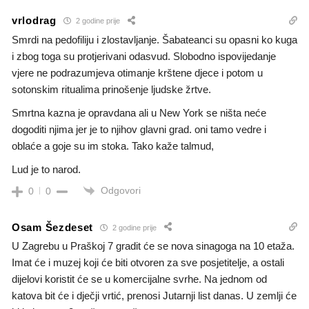
vrlodrag
2 godine prije
Smrdi na pedofiliju i zlostavljanje. Šabateanci su opasni ko kuga
i zbog toga su protjerivani odasvud. Slobodno ispovijedanje
vjere ne podrazumjeva otimanje krštene djece i potom u
sotonskim ritualima prinošenje ljudske žrtve.
Smrtna kazna je opravdana ali u New York se ništa neće
dogoditi njima jer je to njihov glavni grad. oni tamo vedre i
oblaće a goje su im stoka. Tako kaže talmud,
Lud je to narod.
Odgovori
0
0
Osam Šezdeset
2 godine prije
U Zagrebu u Praškoj 7 gradit će se nova sinagoga na 10 etaža.
Imat će i muzej koji će biti otvoren za sve posjetitelje, a ostali
dijelovi koristit će se u komercijalne svrhe. Na jednom od
katova bit će i dječji vrtić, prenosi Jutarnji list danas. U zemlji će