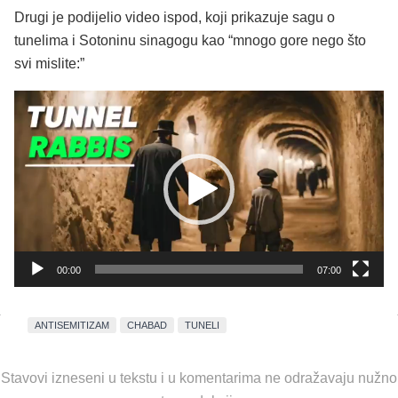
Drugi je podijelio video ispod, koji prikazuje sagu o
tunelima i Sotoninu sinagogu kao “mnogo gore nego što
svi mislite:”
Reproduktor
videozapisa
00:00
07:00
ANTISEMITIZAM
CHABAD
TUNELI
Stavovi izneseni u tekstu i u komentarima ne odražavaju nužno