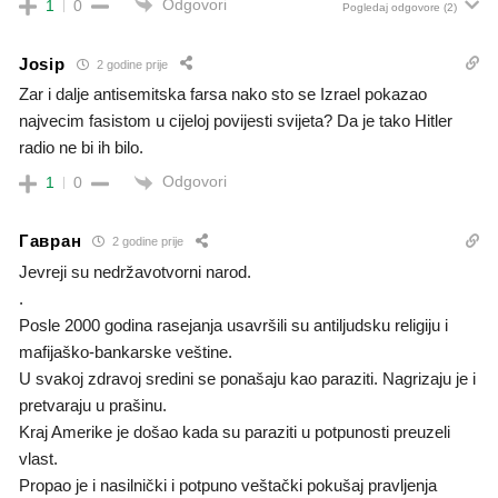
Odgovori
1
0
Pogledaj odgovore
(2)
Josip
2 godine prije
Zar i dalje antisemitska farsa nako sto se Izrael pokazao
najvecim fasistom u cijeloj povijesti svijeta? Da je tako Hitler
radio ne bi ih bilo.
Odgovori
1
0
Гавран
2 godine prije
Jevreji su nedržavotvorni narod.
.
Posle 2000 godina rasejanja usavršili su antiljudsku religiju i
mafijaško-bankarske veštine.
U svakoj zdravoj sredini se ponašaju kao paraziti. Nagrizaju je i
pretvaraju u prašinu.
Kraj Amerike je došao kada su paraziti u potpunosti preuzeli
vlast.
Propao je i nasilnički i potpuno veštački pokušaj pravljenja