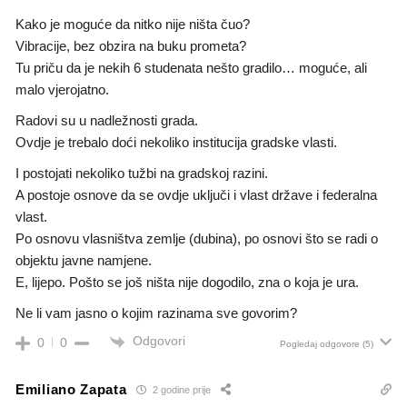
Kako je moguće da nitko nije ništa čuo?
Vibracije, bez obzira na buku prometa?
Tu priču da je nekih 6 studenata nešto gradilo… moguće, ali
malo vjerojatno.
Radovi su u nadležnosti grada.
Ovdje je trebalo doći nekoliko institucija gradske vlasti.
I postojati nekoliko tužbi na gradskoj razini.
A postoje osnove da se ovdje uključi i vlast države i federalna
vlast.
Po osnovu vlasništva zemlje (dubina), po osnovi što se radi o
objektu javne namjene.
E, lijepo. Pošto se još ništa nije dogodilo, zna o koja je ura.
Ne li vam jasno o kojim razinama sve govorim?
Odgovori
0
0
Pogledaj odgovore
(5)
Emiliano Zapata
2 godine prije