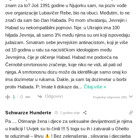
znam za to? Još 1991 godine u Njujorku sam, na poziv vođe
ove organizacije Lubavičer Rebe, bio na obuci. Međutim, to ne
znači da sam bio član Habada. Po mom shvatanju, Jevrejin i
Habad su nekompatibilni pojmovi. Npr. u Ukrajini ima 100
hiljada Jevreja, ali samo 3% među njima su oni koji ispovedaju
judaizam. Smatram sebe jevrejskim antinacistom, koji je više
od 10 godina u ratu sa nacističkom ideologijom među
Jevrejima, čije je oličenje Habad. Habad me podseća na
Černobil-smrtonosno zračenje, koje niko ne vidi, ali pati od
njega. A smrtonosnu dozu može da identifikuje samo onaj ko
ima dozimetar u rukama. Dakle, ja sam taj dozimetar u borbi
protiv Habada. P: Imate li dokaze da
…
Čitaj više »
Odgovori
1
0
Pogledaj odgovore
(39)
Schwarze Hunderte
2 godine prije
Pa … Otimanje žena i djece za seksualne devijantnosti je njima
u tradiciji ! Uvijek su to činili !!! S toga su ih i zatvarali u Ghetto
te oduzimali – lihvu
! Bez zelenašenja , silovanja i djecojeba