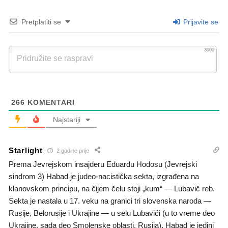
Pretplatiti se
Prijavite se
3000
266
KOMENTARI
Najstariji
Starlight
2 godine prije
Prema Jevrejskom insajderu Eduardu Hodosu (Jevrejski
sindrom 3) Habad je judeo-nacistička sekta, izgrađena na
klanovskom principu, na čijem čelu stoji „kum“ — Lubavič reb.
Sekta je nastala u 17. veku na granici tri slovenska naroda —
Rusije, Belorusije i Ukrajine — u selu Lubaviči (u to vreme deo
Ukrajine, sada deo Smolenske oblasti, Rusija). Habad je jedini