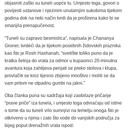
objasniti zašto su tuneli uopće tu. Umjesto toga, govori o
povijesti ustanove i njezinim unutarnjim sukobima tijekom
godina dok na neki način tvrdi da je proširena kako bi se
smanjila prenapučenost.
“Tuneli su zapravo besmislica”, napisala je Chananya
Groner, tvrdeći da je tijekom posebnih židovskih praznika
kao što je Rosh Hashanah, “svetište toliko puno da je
kratka šetnja do vrata za odmor u kupaonici 20-minutna
avantura koja zahtijeva penjati se preko stolova i klupa,
provlačiti se kroz tijesno zbijeno mnoštvo i moliti se da
vam pritom ne otpadnu gumbi na jakni.”
Oba članka puna su sadržaja koji zaobilaze pričanje
“prave priče” iza tunela, i umjesto toga odvraćaju od istine
o tome da su tuneli vrlo sumnjivi na temelju onoga što je
otkriveno u njima i zato što vode do vanjskih područja za
bijeg poput drenažnih vrata ispod: