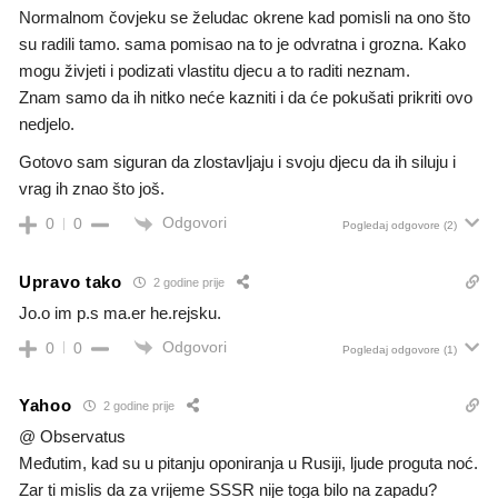
Normalnom čovjeku se želudac okrene kad pomisli na ono što
su radili tamo. sama pomisao na to je odvratna i grozna. Kako
mogu živjeti i podizati vlastitu djecu a to raditi neznam.
Znam samo da ih nitko neće kazniti i da će pokušati prikriti ovo
nedjelo.
Gotovo sam siguran da zlostavljaju i svoju djecu da ih siluju i
vrag ih znao što još.
Odgovori
0
0
Pogledaj odgovore
(2)
Upravo tako
2 godine prije
Jo.o im p.s ma.er he.rejsku.
Odgovori
0
0
Pogledaj odgovore
(1)
Yahoo
2 godine prije
@ Observatus
Međutim, kad su u pitanju oponiranja u Rusiji, ljude proguta noć.
Zar ti mislis da za vrijeme SSSR nije toga bilo na zapadu?