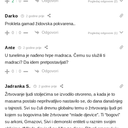
Odgovori
2
0
Pogledaj odgovore
(2)
Darko
2 godine prije
Prokleta gamad židovska pokvarena..
Odgovori
0
0
Pogledaj odgovore
(1)
Ante
2 godine prije
U tunelima je nađeno hrpe madraca. Čemu su služili ti
madraci? Da idem pretpostavljati?
Odgovori
0
0
Jadranka S.
2 godine prije
Žrtvovanje ljudi stoljećima se izvodilo otvoreno, a kada je to
masama postalo neprihvatljivo nastavilo se, do dana današnjeg
u tajnosti. Svi su čuli drevnu globalnu temu o žrtvovanju ljudi pri
kojem su bogovima bile žrtvovane “mlade djevice”. Ti “bogovi”
su arkoni, Gmazovi, Sivi i demonski entiteti u raznim svojim