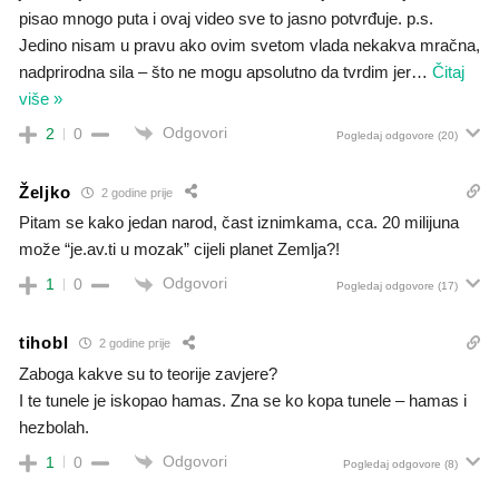
pisao mnogo puta i ovaj video sve to jasno potvrđuje. p.s.
Jedino nisam u pravu ako ovim svetom vlada nekakva mračna,
nadprirodna sila – što ne mogu apsolutno da tvrdim jer
…
Čitaj
više »
Odgovori
2
0
Pogledaj odgovore
(20)
Željko
2 godine prije
Pitam se kako jedan narod, čast iznimkama, cca. 20 milijuna
može “je.av.ti u mozak” cijeli planet Zemlja?!
Odgovori
1
0
Pogledaj odgovore
(17)
tihobl
2 godine prije
Zaboga kakve su to teorije zavjere?
I te tunele je iskopao hamas. Zna se ko kopa tunele – hamas i
hezbolah.
Odgovori
1
0
Pogledaj odgovore
(8)