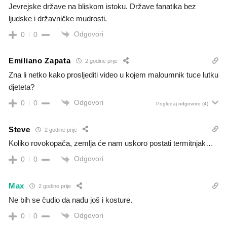
Jevrejske države na bliskom istoku. Države fanatika bez
ljudske i državničke mudrosti.
Odgovori
0
0
Emiliano Zapata
2 godine prije
Zna li netko kako prosljediti video u kojem maloumnik tuce lutku
djeteta?
Odgovori
0
0
Pogledaj odgovore
(4)
Steve
2 godine prije
Koliko rovokopača, zemlja će nam uskoro postati termitnjak…
Odgovori
0
0
Max
2 godine prije
Ne bih se čudio da nađu još i kosture.
Odgovori
0
0