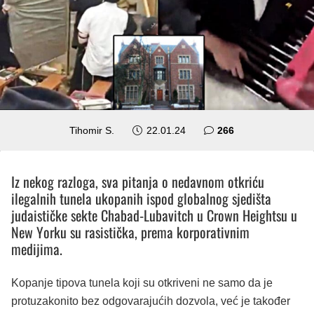
komentara
Tihomir S.
22.01.24
266
Iz nekog razloga, sva pitanja o nedavnom otkriću
ilegalnih tunela ukopanih ispod globalnog sjedišta
judaističke sekte Chabad-Lubavitch u Crown Heightsu u
New Yorku su rasistička, prema korporativnim
medijima.
Kopanje tipova tunela koji su otkriveni ne samo da je
protuzakonito bez odgovarajućih dozvola, već je također