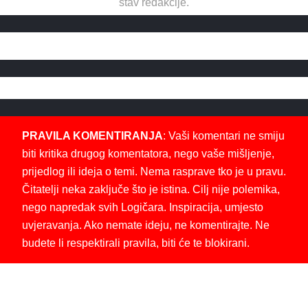
stav redakcije.
PRAVILA KOMENTIRANJA
: Vaši komentari ne smiju
biti kritika drugog komentatora, nego vaše mišljenje,
prijedlog ili ideja o temi. Nema rasprave tko je u pravu.
Čitatelji neka zaključe što je istina. Cilj nije polemika,
nego napredak svih Logičara. Inspiracija, umjesto
uvjeravanja. Ako nemate ideju, ne komentirajte. Ne
budete li respektirali pravila, biti će te blokirani.