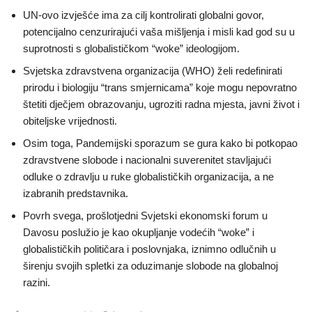
UN-ovo izvješće ima za cilj kontrolirati globalni govor,
potencijalno cenzurirajući vaša mišljenja i misli kad god su u
suprotnosti s globalističkom “woke” ideologijom.
Svjetska zdravstvena organizacija (WHO) želi redefinirati
prirodu i biologiju “trans smjernicama” koje mogu nepovratno
štetiti dječjem obrazovanju, ugroziti radna mjesta, javni život i
obiteljske vrijednosti.
Osim toga, Pandemijski sporazum se gura kako bi potkopao
zdravstvene slobode i nacionalni suverenitet stavljajući
odluke o zdravlju u ruke globalističkih organizacija, a ne
izabranih predstavnika.
Povrh svega, prošlotjedni Svjetski ekonomski forum u
Davosu poslužio je kao okupljanje vodećih “woke” i
globalističkih političara i poslovnjaka, iznimno odlučnih u
širenju svojih spletki za oduzimanje slobode na globalnoj
razini.