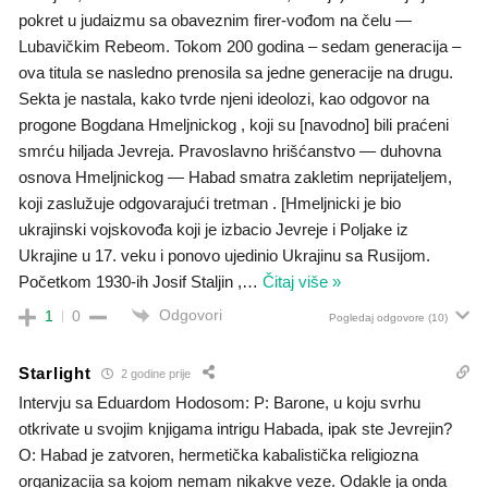
pokret u judaizmu sa obaveznim firer-vođom na čelu —
Lubavičkim Rebeom. Tokom 200 godina – sedam generacija –
ova titula se nasledno prenosila sa jedne generacije na drugu.
Sekta je nastala, kako tvrde njeni ideolozi, kao odgovor na
progone Bogdana Hmeljnickog , koji su [navodno] bili praćeni
smrću hiljada Jevreja. Pravoslavno hrišćanstvo — duhovna
osnova Hmeljnickog — Habad smatra zakletim neprijateljem,
koji zaslužuje odgovarajući tretman . [Hmeljnicki je bio
ukrajinski vojskovođa koji je izbacio Jevreje i Poljake iz
Ukrajine u 17. veku i ponovo ujedinio Ukrajinu sa Rusijom.
Početkom 1930-ih Josif Staljin ,
…
Čitaj više »
Odgovori
1
0
Pogledaj odgovore
(10)
Starlight
2 godine prije
Intervju sa Eduardom Hodosom: P: Barone, u koju svrhu
otkrivate u svojim knjigama intrigu Habada, ipak ste Jevrejin?
O: Habad je zatvoren, hermetička kabalistička religiozna
organizacija sa kojom nemam nikakve veze. Odakle ja onda