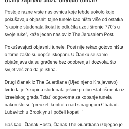
Postoje razne vrste naslovnica koje lebde uokolo koje
pokušavaju objasniti tajne tunele kao ništa više od ostatka
“skupine studenata [koja] je odlučila uzeti širenje 770’s u
svoje ruke”, kaže jedan naslov iz The Jerusalem Post.
Pokušavajući objasniti tunele, Post nije rekao gotovo ništa
o tome zašto su uopće iskopani. U članku se samo
objašnjava da su građene bez odobrenja i dozvola, što
svijet već zna da je istina.
Drugi članak iz The Guardiana (Ujedinjeno Kraljevstvo)
tvrdi da je “skupina studenata ješive protiv establišmenta iz
izraelskog grada Tzfat” odgovorna za kopanje tunela
nakon što su “preuzeli kontrolu nad sinagogom Chabad-
Lubavitch u Brooklynu i počeli kopati. ”
Baš kao i članak Posta, članak The Guardiana izbjegao je