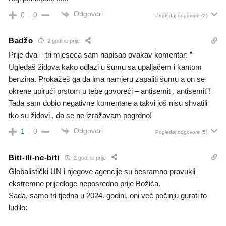
Odgovori
0
0
Pogledaj odgovore
(2)
Badžo
2 godine prije
Prije dva – tri mjeseca sam napisao ovakav komentar: ”
Ugledaš židova kako odlazi u šumu sa upaljačem i kantom
benzina. Prokažeš ga da ima namjeru zapaliti šumu a on se
okrene upirući prstom u tebe govoreći – antisemit , antisemit”!
Tada sam dobio negativne komentare a takvi još nisu shvatili
tko su židovi , da se ne izražavam pogrdno!
Odgovori
1
0
Pogledaj odgovore
(5)
Biti-ili-ne-biti
2 godine prije
Globalistički UN i njegove agencije su besramno provukli
ekstremne prijedloge neposredno prije Božića.
Sada, samo tri tjedna u 2024. godini, oni već počinju gurati to
ludilo: