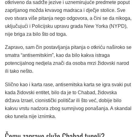
otkriveno da sadrže jezive i uznemirujuće predmete poput
zaprljanog možda krvavog madraca i dječje stolice. Sve
ovo stvara više pitanja nego odgovora, a čini se da nikoga,
uključujući i Policijsku upravu grada New Yorka (NYPD),
nije briga za bilo što od toga.
Zapravo, sam čin postavljanja pitanja o otkriću naširoko se
smatra “antisemitskim”, kao da bilo kakva istraga
potencijalnog nedjela znači da osoba mrzi židovski narod
ili tako nešto.
Slično kao i karta rase, antisemitska karta se igra svaki put
kada židovski entitet, bilo da je to Chabad, židovska
država Izrael, cionistički političar ili što već, dobije bilo
kakvu vrstu nadzora zbog sumnjivog ponašanja. A skandal
oko tunela nije iznimka.
Čemu zapravo služe Chabad tuneli?