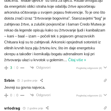
oblicima. “Mlade djevice” su šifra za djecu. Rituali omogućuju
da energetski oblici straha koje odašilju žrtve apsorbiraju
arkonska očitovanja u svojem pojasu frekvencije. To je ono što
doista znači izraz “žrtvovanje bogovima”. Starozavjetni “bog” je
zahtjevao žrtve, a zuluški povjesničar i šaman Credo Mutwa je
rekao da legende opisuju kako su žrtvovanje ljudi i kanibalizam
– kani – baal – izam – počeli tek s pojavom gmazovskih
Chituara koji su to zahtjevali. Arkonski opsjednuti sotonisti iz
elitnih krvnih loza piju žrtvinu krv, što im daje energetsku
okrepu a također i kemikaliju bogatu adrenalinom koji pri
žrtvovanju ulazi u krvotok u golemim
…
Čitaj više »
Odgovori
3
0
Pogledaj odgovore
(4)
Srbin
2 godine prije
Jevreji su govna najveca.
Odgovori
0
0
Pogledaj odgovore
(1)
vrlodrag
2 godine prije