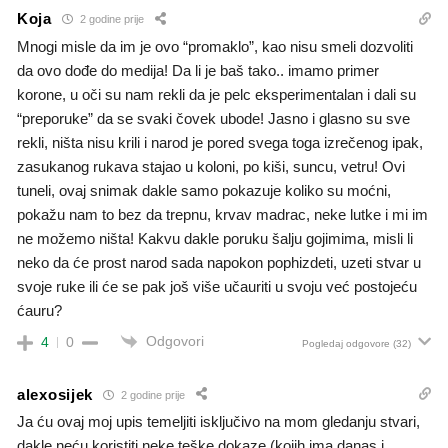
Koja
2 godine prije
Mnogi misle da im je ovo “promaklo”, kao nisu smeli dozvoliti
da ovo dođe do medija! Da li je baš tako.. imamo primer
korone, u oči su nam rekli da je pelc eksperimentalan i dali su
“preporuke” da se svaki čovek ubode! Jasno i glasno su sve
rekli, ništa nisu krili i narod je pored svega toga izrečenog ipak,
zasukanog rukava stajao u koloni, po kiši, suncu, vetru! Ovi
tuneli, ovaj snimak dakle samo pokazuje koliko su moćni,
pokažu nam to bez da trepnu, krvav madrac, neke lutke i mi im
ne možemo ništa! Kakvu dakle poruku šalju gojimima, misli li
neko da će prost narod sada napokon pophizdeti, uzeti stvar u
svoje ruke ili će se pak još više učauriti u svoju već postojeću
ćauru?
Odgovori
4
0
Pogledaj odgovore
(32)
alexosijek
2 godine prije
Ja ću ovaj moj upis temeljiti isključivo na mom gledanju stvari,
dakle neću koristiti neke teške dokaze (kojih ima danas i