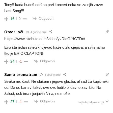
Tony!! kada budeš održao prvi koncert neka se za njih zove:
Last Song!!!
Odgovori
16
0
Otvori oči
4 godine prije
h ttps://www.bitchute.com/video/yvDIdGfHCTDx/
Evo šta jedan svjetski pjevač kaže o zlu cjepiva, a svi znamo
tko je ERIC CLAPTON!
Odgovori
24
-1
Samo promatram
4 godine prije
Svaka mu čast. Ne slušam njegovu glazbu, al sad ću kupit neki
cd. Da su bar svi takvi, sve ovo ludilo bi davno završilo. Na
žalost, dok ima njonjavih Nina, ne može.
Odgovori
27
-1
Pogledaj odgovore
(1)