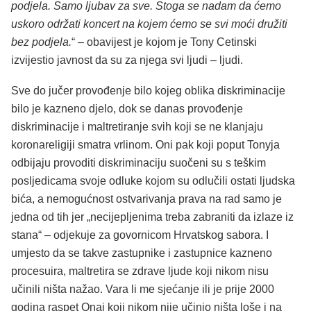
podjela. Samo ljubav za sve. Stoga se nadam da ćemo
uskoro održati koncert na kojem ćemo se svi moći družiti
bez podjela.
“ – obavijest je kojom je Tony Cetinski
izvijestio javnost da su za njega svi ljudi – ljudi.
Sve do jučer provođenje bilo kojeg oblika diskriminacije
bilo je kazneno djelo, dok se danas provođenje
diskriminacije i maltretiranje svih koji se ne klanjaju
koronareligiji smatra vrlinom. Oni pak koji poput Tonyja
odbijaju provoditi diskriminaciju suočeni su s teškim
posljedicama svoje odluke kojom su odlučili ostati ljudska
bića, a nemogućnost ostvarivanja prava na rad samo je
jedna od tih jer „necijepljenima treba zabraniti da izlaze iz
stana“ – odjekuje za govornicom Hrvatskog sabora. I
umjesto da se takve zastupnike i zastupnice kazneno
procesuira, maltretira se zdrave ljude koji nikom nisu
učinili ništa nažao. Vara li me sjećanje ili je prije 2000
godina raspet Onaj koji nikom nije učinio ništa loše i na