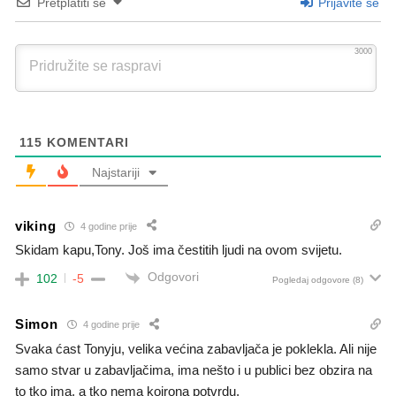
Pretplatiti se
Prijavite se
3000
115
KOMENTARI
Najstariji
viking
4 godine prije
Skidam kapu,Tony. Još ima čestitih ljudi na ovom svijetu.
Odgovori
102
-5
Pogledaj odgovore
(8)
Simon
4 godine prije
Svaka ćast Tonyju, velika većina zabavljača je poklekla. Ali nije
samo stvar u zabavljačima, ima nešto i u publici bez obzira na
to tko ima, a tko nema koirona potvrdu.