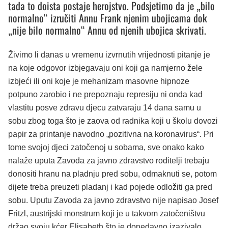
tada to doista postaje herojstvo. Podsjetimo da je „bilo
normalno“ izručiti Annu Frank njenim ubojicama dok
„nije bilo normalno“ Annu od njenih ubojica skrivati.
Živimo li danas u vremenu izvrnutih vrijednosti pitanje je
na koje odgovor izbjegavaju oni koji ga namjerno žele
izbjeći ili oni koje je mehanizam masovne hipnoze
potpuno zarobio i ne prepoznaju represiju ni onda kad
vlastitu posve zdravu djecu zatvaraju 14 dana samu u
sobu zbog toga što je zaova od radnika koji u školu dovozi
papir za printanje navodno „pozitivna na koronavirus“. Pri
tome svojoj djeci zatočenoj u sobama, sve onako kako
nalaže uputa Zavoda za javno zdravstvo roditelji trebaju
donositi hranu na pladnju pred sobu, odmaknuti se, potom
dijete treba preuzeti pladanj i kad pojede odložiti ga pred
sobu. Uputu Zavoda za javno zdravstvo nije napisao Josef
Fritzl, austrijski monstrum koji je u takvom zatočeništvu
držao svoju kćer Elisabeth što je donedavno izazivalo