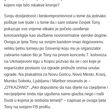
kojem nije bilo nikakve krivnje?
Svoju dosljednost i beskompromisnost u tome da jednako
poštuje sve ljude i u tome da i sam ostane čovjek Tony
pokazuje sve vrijeme otkako je počelo uvođenje
koronareligije kao službene novonormalne vjerske dogme.
Ovoga je ljeta Tony sa svojim bandom imao dogovorenu
veliku ljetnu turneju po Sloveniji koju mu je organizator
zabranio nakon što je Tony na prvom koncertu 7. kolovoza
na Ukmarjevom trgu u Kopru pozvao da se i oni koje je
organizator postavio iza ograde pridruže onima unutar
ograde. Na plakatima za Novu Goricu, Novo Mesto, Kranj,
Mursku Sobotu, Ljubljanu i Maribor osvanulo je –
„OTKAZANO“. „Ako dopustimo da nas dijele na cijepljene i
necijepljene onda nije ugušena samo glazba nego i naši
životi u kojima je sloboda temelj!“ – napisao je ovoga ljeta
Tony na svojem FB profilu.