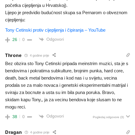
početka cijepljenja u Hrvatskoj).
Lijepo je predvidio budućnost skupa sa Pernarom o obveznom
cijepljenju:
Tony Cetinski protiv cijepljenja i čipiranja – YouTube
Odgovori
26
0
Throne
4 godine prije
Bez obzira sto Tony Cetinski pripada meinstrim muzici, sta je s
bendovima i pokratima subkulture, brojnim punka, hard core,
death, back metal bendovima i kod nas i u svijetu, vecina
prodala se za malo novaca i genetski eksperimentalni matrijal i
sviraju za bocnute a usta su im bila puna poruka. Bravo,
skidam kapu Tony,, ja za vecinu bendova koje slusam to ne
mogu reci.
Odgovori
38
0
Pogledaj odgovore
(3)
Dragan
4 godine prije