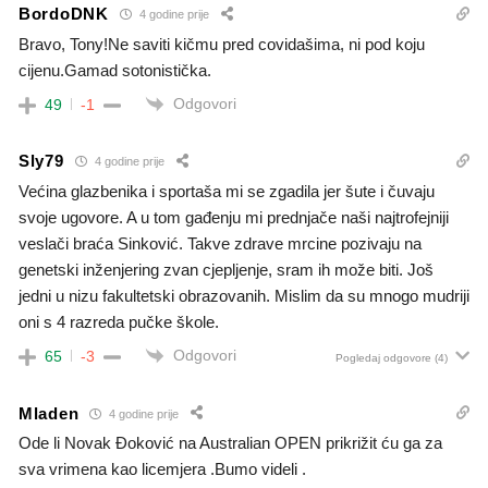
BordoDNK
4 godine prije
Bravo, Tony!Ne saviti kičmu pred covidašima, ni pod koju
cijenu.Gamad sotonistička.
Odgovori
49
-1
Sly79
4 godine prije
Većina glazbenika i sportaša mi se zgadila jer šute i čuvaju
svoje ugovore. A u tom gađenju mi prednjače naši najtrofejniji
veslači braća Sinković. Takve zdrave mrcine pozivaju na
genetski inženjering zvan cjepljenje, sram ih može biti. Još
jedni u nizu fakultetski obrazovanih. Mislim da su mnogo mudriji
oni s 4 razreda pučke škole.
Odgovori
65
-3
Pogledaj odgovore
(4)
Mladen
4 godine prije
Ode li Novak Đoković na Australian OPEN prikrižit ću ga za
sva vrimena kao licemjera .Bumo videli .