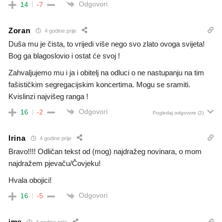
Odgovori
14
-7
Zoran
4 godine prije
Duša mu je čista, to vrijedi više nego svo zlato ovoga svijeta!
Bog ga blagoslovio i ostat će svoj !
Zahvaljujemo mu i ja i obitelj na odluci o ne nastupanju na tim
fašističkim segregacijskim koncertima. Mogu se sramiti.
Kvislinzi najvišeg ranga !
Odgovori
16
-2
Pogledaj odgovore
(2)
Irina
4 godine prije
Bravo!!!! Odličan tekst od (mog) najdražeg novinara, o mom
najdražem pjevaču/Čovjeku!
Hvala obojici!
Odgovori
16
-5
ime