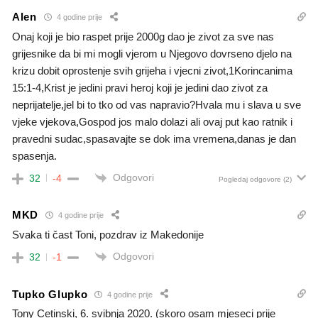
Alen
4 godine prije
Onaj koji je bio raspet prije 2000g dao je zivot za sve nas
grijesnike da bi mi mogli vjerom u Njegovo dovrseno djelo na
krizu dobit oprostenje svih grijeha i vjecni zivot,1Korincanima
15:1-4,Krist je jedini pravi heroj koji je jedini dao zivot za
neprijatelje,jel bi to tko od vas napravio?Hvala mu i slava u sve
vjeke vjekova,Gospod jos malo dolazi ali ovaj put kao ratnik i
pravedni sudac,spasavajte se dok ima vremena,danas je dan
spasenja.
Odgovori
32
-4
Pogledaj odgovore
(2)
MKD
4 godine prije
Svaka ti čast Toni, pozdrav iz Makedonije
Odgovori
32
-1
Tupko Glupko
4 godine prije
Tony Cetinski, 6. svibnja 2020. (skoro osam mjeseci prije