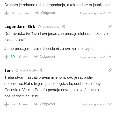
Društvo je odavno u fazi propadanja, a tek sad se to jasnije vidi.
Odgovori
81
-3
Pogledaj odgovore
(2)
Legendarni Grk
4 godine prije
Dubrovačka tvrđava Lovrijenac „ne prodaje slobodu ni za sve
zlato svijeta“.
Ja ne prodajem svoju slobodu ni za sve viruse svijeta.
Odgovori
60
0
Pogledaj odgovore
(1)
Toni
4 godine prije
Treba stvari nazvati pravim imenom, ovo je rat protiv
sotonizma. Rat u kojem je sol obljutavila, osobe kao Tony
Cetinski (i Velimir Ponoš) postaju nova sol koja će uvijek
posvjedočiti za istinu.
Odgovori
65
0
Pogledaj odgovore
(1)