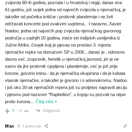
zvijezda 80-ih godina, poznata i u hrvatskoj i regiji, danas ima
61-godinu, još uvijek jedna od najvećih zvijezda u njemačkoj, je
također od početka kritičar i protivnik plandemije i ne želi
održavati koncerte pod ovakvim uvjetima.. I naravno, Xavier
Naidoo, jedna od najvećih pop zvijezda njemačkog govornog
područja u zadnjih 20 godina, inače sin indijskih useljenika iz
Južne Afrike, čovjek koji je pjevao na proslavi 3. mjesta
njemačke repke na domaćem SP-u 2006…danas je , odnosno
davno već, izopćenik, heretik u njemačkoj javnosti, jer je ne
samo da jke protivnik cjepljena i plandemije, već je još prije
korone, govorio istinu.- da je njemačka okupirana i da je kabala
vlasnik njemačke, a također je govorio i o adrenokromu. Naidoo
i još oko 20-ak njemačkih repera još su proljetos napravili akciju
i pjesmu pod nazivom “Rapbellion”, u kojoju su pozvali na otpor
protiv korona
…
Čitaj više »
Odgovori
7
0
Max
4 godine prije