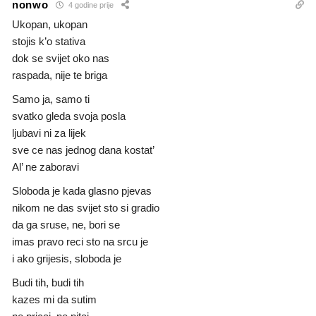
nonwo
4 godine prije
Ukopan, ukopan
stojis k’o stativa
dok se svijet oko nas
raspada, nije te briga
Samo ja, samo ti
svatko gleda svoja posla
ljubavi ni za lijek
sve ce nas jednog dana kostat’
Al’ ne zaboravi
Sloboda je kada glasno pjevas
nikom ne das svijet sto si gradio
da ga sruse, ne, bori se
imas pravo reci sto na srcu je
i ako grijesis, sloboda je
Budi tih, budi tih
kazes mi da sutim