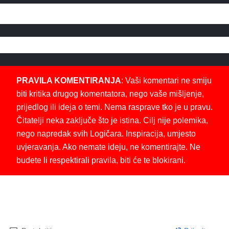
PRAVILA KOMENTIRANJA
: Vaši komentari ne smiju
biti kritika drugog komentatora, nego vaše mišljenje,
prijedlog ili ideja o temi. Nema rasprave tko je u pravu.
Čitatelji neka zaključe što je istina. Cilj nije polemika,
nego napredak svih Logičara. Inspiracija, umjesto
uvjeravanja. Ako nemate ideju, ne komentirajte. Ne
budete li respektirali pravila, biti će te blokirani.