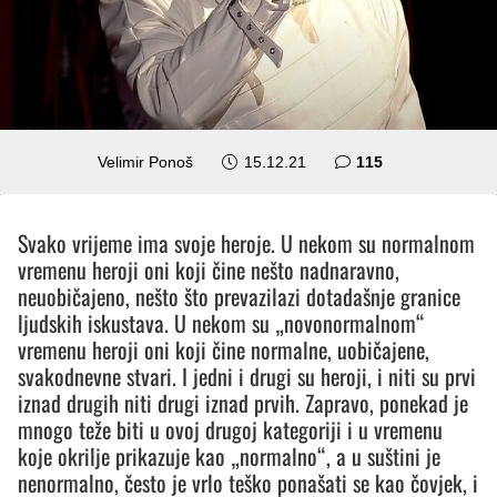
komentara
Velimir Ponoš
15.12.21
115
Svako vrijeme ima svoje heroje. U nekom su normalnom
vremenu heroji oni koji čine nešto nadnaravno,
neuobičajeno, nešto što prevazilazi dotadašnje granice
ljudskih iskustava. U nekom su „novonormalnom“
vremenu heroji oni koji čine normalne, uobičajene,
svakodnevne stvari. I jedni i drugi su heroji, i niti su prvi
iznad drugih niti drugi iznad prvih. Zapravo, ponekad je
mnogo teže biti u ovoj drugoj kategoriji i u vremenu
koje okrilje prikazuje kao „normalno“, a u suštini je
nenormalno, često je vrlo teško ponašati se kao čovjek, i