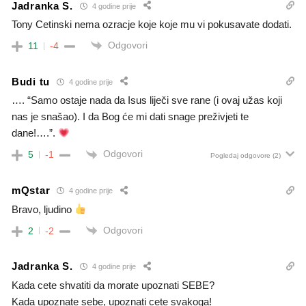
Jadranka S.
4 godine prije
Tony Cetinski nema ozracje koje koje mu vi pokusavate dodati.
Odgovori
11
-4
Budi tu
4 godine prije
…. “Samo ostaje nada da Isus liječi sve rane (i ovaj užas koji
nas je snašao). I da Bog će mi dati snage preživjeti te
dane!….”.
Odgovori
5
-1
Pogledaj odgovore
(2)
mQstar
4 godine prije
Bravo, ljudino
Odgovori
2
-2
Jadranka S.
4 godine prije
Kada cete shvatiti da morate upoznati SEBE?
Kada upoznate sebe, upoznati cete svakoga!