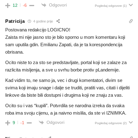
Odgovori
12
-6
Pogledaj odgovore
(1)
Patricija
4 godine prije
Postovana redakcijo LOGICNO!
Zaista mi nije jasno sto je bilo sporno u mom komentaru koji
sam uputila gdin. Emilianu Zapati, da je ta korespondencija
obrisana.
Ocito niste to za sto se predstavljate, portal koji se zalaze za
razlicita misljenja, a sve u svrhu borbe protiv pLandemije.
Kad vidim to, ne samo ja, vec i drugi komentatori, divim se
svima koji imaju snage i dalje se truditi, pratiti vas, citati i dijeliti
linkove da biste bili dostupni i drugima koji ne znaju za vas.
Ocito su i vas “kupili”. Potvrdila se narodna izreka da svaka
roba ima svoju cijenu, a ja naivno mislila, da ste vi IZNIMKA.
Odgovori
9
-1
Pogledaj odgovore
(2)