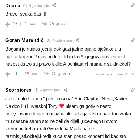
Dijana
4 godine prije
Bravo, svaka čast!!!
Odgovori
16
-1
Goran Marendić
4 godine prije
Bogami je najdosljedniji dok gazi jadne pijane pješake u u
pješačkoj zoni? i još bude oslobođen !! njegova dosljednost i
našesudstvo su pravo ludilo A. A nitata ni mama nisu daleko!?
Odgovori
11
-28
Pogledaj odgovore
(1)
Scorpiorex
4 godine prije
Jako malo hrabrih ” javnih osoba” Eric Clapton, Nena,Xavier
Naidoo I u Hrvatskoj Tony
nisam ga gotivio nesto
prije,slusam drugaciju glazbu,ali sada ga dizem na oltar,svaka
mu cast,ne samo sto ne zeli da dijeli ljude,nego u ovom
vremenu treba imati Gvozdena Muda pa ne
razmisljati,obitelj,kredit,kuca,stan,posao,koncerti itd kao sto