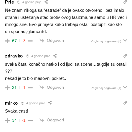
Prle
4 godine prije
Ne znam nikoga sa “estrade” da je ovako otvoreno i bez imalo
straha i ustezanja stao protiv ovog fasizma,ne samo u HR,vec i
mnogo sire. Evo primjera kako trebaju ostali postupiti kao sto
su sportasi,glumci itd.
Odgovori
67
-3
Pogledaj odgovore
(6)
zdravko
4 godine prije
svaka čast..konačno netko i od ljudi sa scene…ta gdje su ostali
???
nekad je to bio masovni pokret..
Odgovori
31
-1
Pogledaj odgovore
(1)
mirko
4 godine prije
Svaka cast!
Odgovori
34
-1