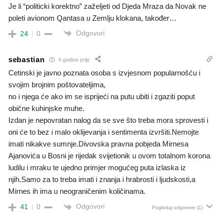
Je li “politicki korektno” zaželjeti od Djeda Mraza da Novak ne
poleti avionom Qantasa u Zemlju klokana, također…
Odgovori
24
0
sebastian
4 godine prije
Cetinski je javno poznata osoba s izvjesnom popularnošću i
svojim brojnim poštovateljima,
no i njega će ako im se isprijeći na putu ubiti i zgaziti poput
obične kuhinjske muhe.
Izdan je nepovratan nalog da se sve što treba mora sprovesti i
oni će to bez i malo oklijevanja i sentimenta izvršiti.Nemojte
imati nikakve sumnje.Divovska pravna pobjeda Mirnesa
Ajanovića u Bosni je rijedak svijetionik u ovom totalnom korona
ludilu i mraku te ujedno primjer mogućeg puta izlaska iz
njih.Samo za to treba imati i znanja i hrabrosti i ljudskosti,a
Mirnes ih ima u neograničenim količinama.
Odgovori
41
0
Pogledaj odgovore
(1)