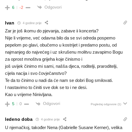
Odgovori
6
-2
Ivan
4 godine prije
Zar je još ikomu do pjevanja, zabave ii koncerta?
Nije li vrijeme, već odavna bilo da se svi odreda pospemo
pepelom po glavi, obučemo u kostrijet i predamo postu, od
najmanjeg do najvećeg i uz skrušenu molitvu zavapimo Bogu
za oprost mnoštva grijeha koje činismo i
još uvijek činimo mi sami, našša djeca, roditelji, praroditelji,
cijela nacija i svo čovječanstvo?
Te da to činimo u nadi da će nam se dobri Bog smilovati.
I nastavimo to činiti sve dok se to i ne desi.
Kao u vrijeme Ninivljana.
Odgovori
5
0
Pogledaj odgovore
(1)
ledeno doba
4 godine prije
U njemačkoj, također Nena (Gabrielle Susane Kerner), velika