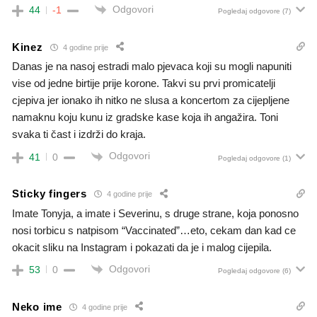
Odgovori
44
-1
Pogledaj odgovore
(7)
Kinez
4 godine prije
Danas je na nasoj estradi malo pjevaca koji su mogli napuniti
vise od jedne birtije prije korone. Takvi su prvi promicatelji
cjepiva jer ionako ih nitko ne slusa a koncertom za cijepljene
namaknu koju kunu iz gradske kase koja ih angažira. Toni
svaka ti čast i izdrži do kraja.
Odgovori
41
0
Pogledaj odgovore
(1)
Sticky fingers
4 godine prije
Imate Tonyja, a imate i Severinu, s druge strane, koja ponosno
nosi torbicu s natpisom “Vaccinated”…eto, cekam dan kad ce
okacit sliku na Instagram i pokazati da je i malog cijepila.
Odgovori
53
0
Pogledaj odgovore
(6)
Neko ime
4 godine prije