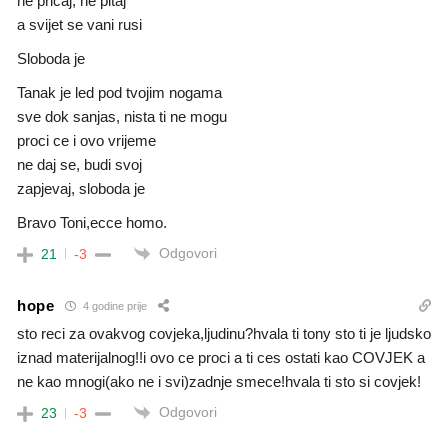
ne pricaj, ne pitaj
a svijet se vani rusi
Sloboda je
Tanak je led pod tvojim nogama
sve dok sanjas, nista ti ne mogu
proci ce i ovo vrijeme
ne daj se, budi svoj
zapjevaj, sloboda je
Bravo Toni,ecce homo.
Odgovori
21
-3
hope
4 godine prije
sto reci za ovakvog covjeka,ljudinu?hvala ti tony sto ti je ljudsko
iznad materijalnog!!i ovo ce proci a ti ces ostati kao COVJEK a
ne kao mnogi(ako ne i svi)zadnje smece!hvala ti sto si covjek!
Odgovori
23
-3