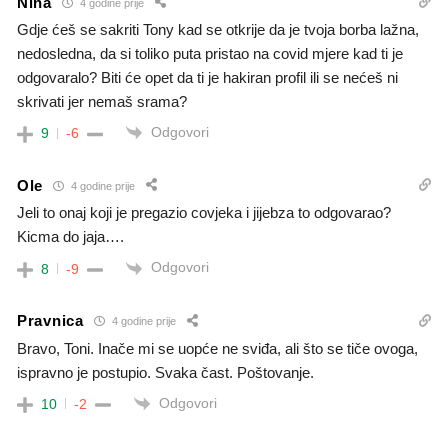
Nina
4 godine prije
Gdje ćeš se sakriti Tony kad se otkrije da je tvoja borba lažna,
nedosledna, da si toliko puta pristao na covid mjere kad ti je
odgovaralo? Biti će opet da ti je hakiran profil ili se nećeš ni
skrivati jer nemaš srama?
Odgovori
9
-6
Ole
4 godine prije
Jeli to onaj koji je pregazio covjeka i jijebza to odgovarao?
Kicma do jaja….
Odgovori
8
-9
Pravnica
4 godine prije
Bravo, Toni. Inače mi se uopće ne sviđa, ali što se tiče ovoga,
ispravno je postupio. Svaka čast. Poštovanje.
Odgovori
10
-2