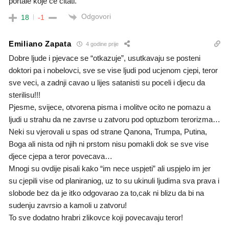
portale koje će čitati.
Odgovori
18
-1
Emiliano Zapata
4 godine prije
Dobre ljude i pjevace se “otkazuje”, usutkavaju se posteni
doktori pa i nobelovci, sve se vise ljudi pod ucjenom cjepi, teror
sve veci, a zadnji cavao u lijes satanisti su poceli i djecu da
sterilisu!!!
Pjesme, svijece, otvorena pisma i molitve ocito ne pomazu a
ljudi u strahu da ne zavrse u zatvoru pod optuzbom terorizma…
Neki su vjerovali u spas od strane Qanona, Trumpa, Putina,
Boga ali nista od njih ni prstom nisu pomakli dok se sve vise
djece cjepa a teror povecava…
Mnogi su ovdije pisali kako “im nece uspjeti” ali uspjelo im jer
su cjepili vise od planiraniog, uz to su ukinuli ljudima sva prava i
slobode bez da je itko odgovarao za to,cak ni blizu da bi na
sudenju zavrsio a kamoli u zatvoru!
To sve dodatno hrabri zlikovce koji povecavaju teror!