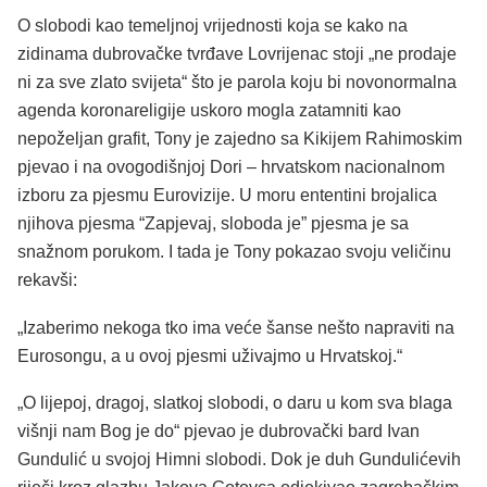
O slobodi kao temeljnoj vrijednosti koja se kako na
zidinama dubrovačke tvrđave Lovrijenac stoji „ne prodaje
ni za sve zlato svijeta“ što je parola koju bi novonormalna
agenda koronareligije uskoro mogla zatamniti kao
nepoželjan grafit, Tony je zajedno sa Kikijem Rahimoskim
pjevao i na ovogodišnjoj Dori – hrvatskom nacionalnom
izboru za pjesmu Eurovizije. U moru ententini brojalica
njihova pjesma “Zapjevaj, sloboda je” pjesma je sa
snažnom porukom. I tada je Tony pokazao svoju veličinu
rekavši:
„Izaberimo nekoga tko ima veće šanse nešto napraviti na
Eurosongu, a u ovoj pjesmi uživajmo u Hrvatskoj.“
„O lijepoj, dragoj, slatkoj slobodi, o daru u kom sva blaga
višnji nam Bog je do“ pjevao je dubrovački bard Ivan
Gundulić u svojoj Himni slobodi. Dok je duh Gundulićevih