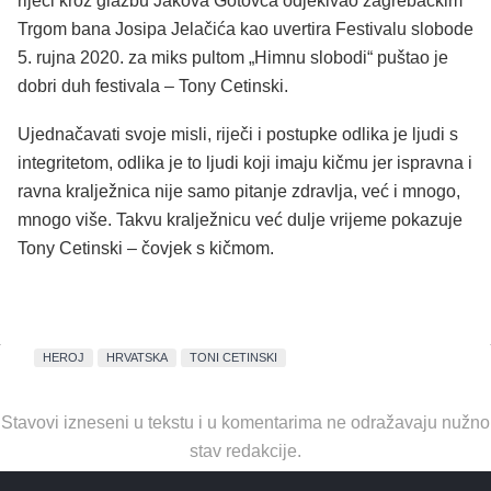
riječi kroz glazbu Jakova Gotovca odjekivao zagrebačkim
Trgom bana Josipa Jelačića kao uvertira Festivalu slobode
5. rujna 2020. za miks pultom „Himnu slobodi“ puštao je
dobri duh festivala – Tony Cetinski.
Ujednačavati svoje misli, riječi i postupke odlika je ljudi s
integritetom, odlika je to ljudi koji imaju kičmu jer ispravna i
ravna kralježnica nije samo pitanje zdravlja, već i mnogo,
mnogo više. Takvu kralježnicu već dulje vrijeme pokazuje
Tony Cetinski – čovjek s kičmom.
HEROJ
HRVATSKA
TONI CETINSKI
Stavovi izneseni u tekstu i u komentarima ne odražavaju nužno
stav redakcije.