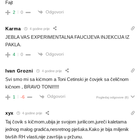
Fajt
Odgovori
2
0
Karma
4 godine prije
JEBLA VAS EXPERIMENTALNA FAUCIJEVA INJEKCIJA IZ
PAKLA.
Odgovori
4
0
Ivan Grozni
4 godine prije
Svi smo mi sa kićmom a Toni Cetinski je čovjek sa čeličnom
kičnom , BRAVO TONI!!!!!
Odgovori
1
-6
Pogledaj odgovore
(6)
xyx
4 godine prije
Taj čovik s kičmom,ubija je svojom jurilicom,jureči kaletama
jednog malog gradića,nesretnog pješaka.Kako je bija miljenik
bivših RH vlasti,nije završija u pržunu.