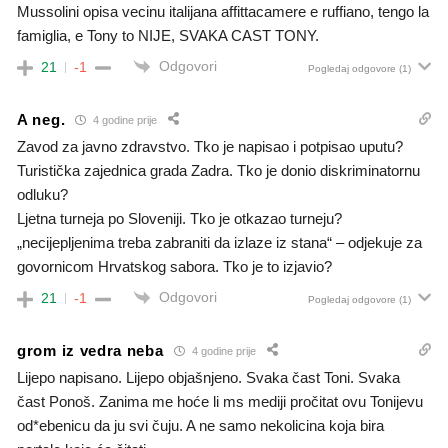
Mussolini opisa vecinu italijana affittacamere e ruffiano, tengo la
famiglia, e Tony to NIJE, SVAKA CAST TONY.
Odgovori
21
-1
Pogledaj odgovore
(1)
A neg.
4 godine prije
Zavod za javno zdravstvo. Tko je napisao i potpisao uputu?
Turistička zajednica grada Zadra. Tko je donio diskriminatornu
odluku?
Ljetna turneja po Sloveniji. Tko je otkazao turneju?
„necijepljenima treba zabraniti da izlaze iz stana“ – odjekuje za
govornicom Hrvatskog sabora. Tko je to izjavio?
Odgovori
21
-1
Pogledaj odgovore
(1)
grom iz vedra neba
4 godine prije
Lijepo napisano. Lijepo objašnjeno. Svaka čast Toni. Svaka
čast Ponoš. Zanima me hoće li ms mediji pročitat ovu Tonijevu
od*ebenicu da ju svi čuju. A ne samo nekolicina koja bira