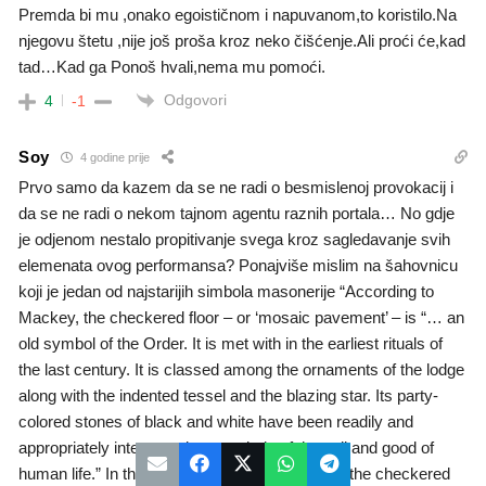
Premda bi mu ,onako egoističnom i napuvanom,to koristilo.Na
njegovu štetu ,nije još proša kroz neko čišćenje.Ali proći će,kad
tad…Kad ga Ponoš hvali,nema mu pomoći.
Odgovori
4
-1
Soy
4 godine prije
Prvo samo da kazem da se ne radi o besmislenoj provokacij i
da se ne radi o nekom tajnom agentu raznih portala… No gdje
je odjenom nestalo propitivanje svega kroz sagledavanje svih
elemenata ovog performansa? Ponajviše mislim na šahovnicu
koji je jedan od najstarijih simbola masonerije “According to
Mackey, the checkered floor – or ‘mosaic pavement’ – is “… an
old symbol of the Order. It is met with in the earliest rituals of
the last century. It is classed among the ornaments of the lodge
along with the indented tessel and the blazing star. Its party-
colored stones of black and white have been readily and
appropriately interpreted as symbols of the evil and good of
human life.” In the first degree of Freemasonry the checkered