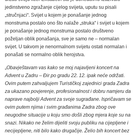
jedinstveno zgražanje cijelog svijeta, uputu su pisali
„stručnjaci“. Svijet u kojem je ponašanje jednog
monstruma postalo ono što nalaže „struka“ i svijet u kojem
je ponašanje jednog monstruma postalo društveno
poželjan oblik ponašanja, sve je samo ne – normalan
svijet. U takvom je nenormalnom svijetu ostati normalan i
ponašati se normalno oblik herojstva.
„
Obavještavam vas kako se moj najavljeni koncert na
Advent u Zadru – Đir po gradu 22. 12. ipak neće održati.
Ovim putem zahvaljujem Turističkoj zajednici grada Zadra
za ukazano povjerenje, profesionalnost i dobru namjeru da
naprave najbolji Advent za svoje sugrađane. Ispričavam se
ovim putem njima i svim građanima Zadra zbog ove
neugodne situacije u koju smo došli zbog mjera koje su na
snazi. Nikako ne želim dijeliti svoju publiku na cijepljene i
necijepljene, niti bilo kako drugačije. Želio bih koncert bez