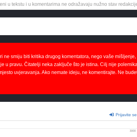
eni u tekstu i u komentarima ne odražavaju nužno stav redakcij
ri ne smiju biti kritika drugog komentatora, nego vaše mišljenje,
je u pravu. Čitatelji neka zaključe što je istina. Cilj nije polemika
mjesto uvjeravanja. Ako nemate ideju, ne komentirajte. Ne bude
Prijavite se
3000