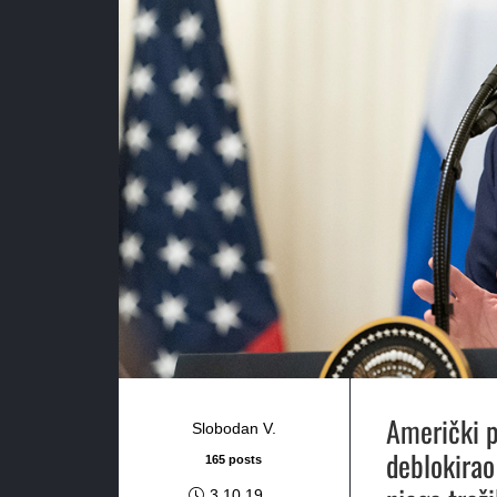
Američki p
Slobodan V.
deblokirao
165 posts
3.10.19