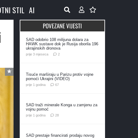
OTNI STIL
AI
POVEZANE VIJESTI
i
SAD odobrio 108 milijuna dolara za
HAWK sustave dok je Rusija oborila 196
ukrajinskih dronova
komentara
prije 3 mjeseca
2
Tisuće marširaju u Parizu protiv vojne
pomoći Ukrajini (VIDEO)
komentara
prije 1 godina
67
SAD traži minerale Konga u zamjenu za
vojnu pomoć
komentara
prije 1 godina
28
SAD prestaje financirati prodaju novog