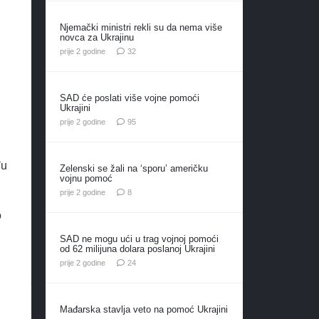
Njemački ministri rekli su da nema više
novca za Ukrajinu
komentara
prije 2 godine
32
SAD će poslati više vojne pomoći
Ukrajini
komentara
prije 2 godine
95
đu
Zelenski se žali na ‘sporu’ američku
vojnu pomoć
komentara
prije 2 godine
8
o
SAD ne mogu ući u trag vojnoj pomoći
od 62 milijuna dolara poslanoj Ukrajini
komentara
prije 2 godine
24
Mađarska stavlja veto na pomoć Ukrajini