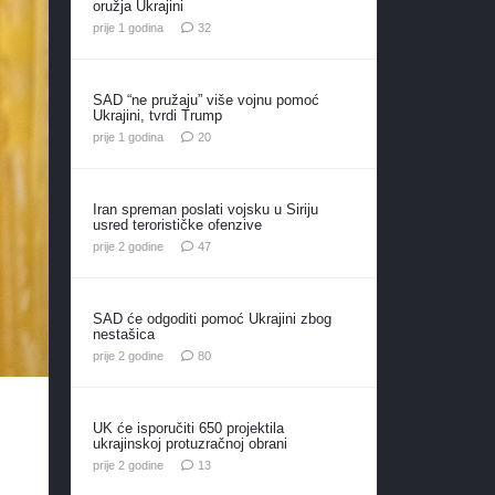
oružja Ukrajini
komentara
prije 1 godina
32
SAD “ne pružaju” više vojnu pomoć
Ukrajini, tvrdi Trump
komentara
prije 1 godina
20
Iran spreman poslati vojsku u Siriju
usred terorističke ofenzive
komentara
prije 2 godine
47
SAD će odgoditi pomoć Ukrajini zbog
nestašica
komentara
prije 2 godine
80
UK će isporučiti 650 projektila
ukrajinskoj protuzračnoj obrani
komentara
prije 2 godine
13