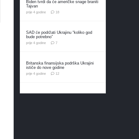
Biden tvrdi da će američke snage braniti
Tajvan
komentara
prije 4 godine
18
SAD će podržati Ukrajinu “koliko god
bude potrebno”
komentara
prije 4 godine
7
Britanska finansijska podrška Ukrajini
ističe do nove godine
komentara
prije 4 godine
12