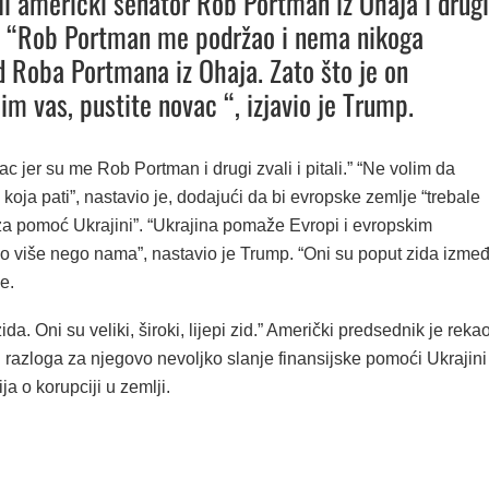
ili američki senator Rob Portman iz Ohaja i drugi
. “Rob Portman me podržao i nema nikoga
d Roba Portmana iz Ohaja. Zato što je on
im vas, pustite novac “, izjavio je Trump.
 jer su me Rob Portman i drugi zvali i pitali.” “Ne volim da
oja pati”, nastavio je, dodajući da bi evropske zemlje “trebale
za pomoć Ukrajini”. “Ukrajina pomaže Evropi i evropskim
 više nego nama”, nastavio je Trump. “Oni su poput zida izme
e.
da. Oni su veliki, široki, lijepi zid.” Američki predsednik je reka
 razloga za njegovo nevoljko slanje finansijske pomoći Ukrajini
ja o korupciji u zemlji.