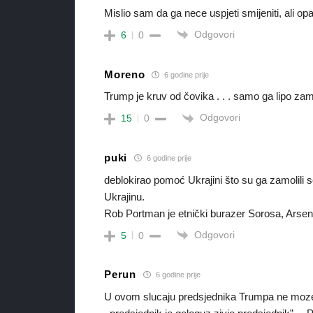
Mislio sam da ga nece uspjeti smijeniti, ali op
Odgovori
6
0
Moreno
6 godine prije
Trump je kruv od čovika . . . samo ga lipo zamoli
Odgovori
15
0
puki
6 godine prije
deblokirao pomoć Ukrajini što su ga zamolili s
Ukrajinu.
Rob Portman je etnički burazer Sorosa, Arse
Odgovori
5
0
Perun
6 godine prije
U ovom slucaju predsjednika Trumpa ne mozemo