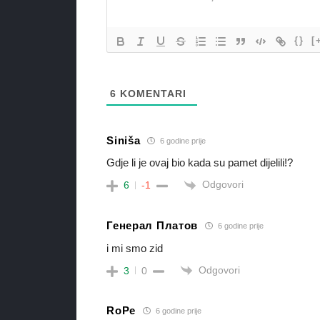
{}
[
6
KOMENTARI
Siniša
6 godine prije
Gdje li je ovaj bio kada su pamet dijelili!?
Odgovori
6
-1
Генерал Платов
6 godine prije
i mi smo zid
Odgovori
3
0
RoPe
6 godine prije