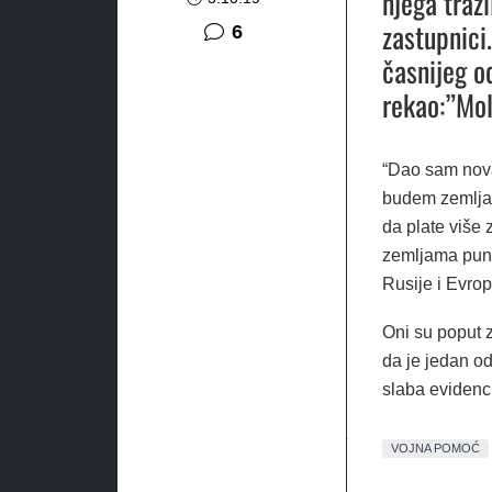
njega traž
zastupnici
komentara
6
časnijeg o
rekao:”Mol
“Dao sam novac
budem zemlja k
da plate više 
zemljama puno
Rusije i Evrop
Oni su poput zi
da je jedan od
slaba evidenci
VOJNA POMOĆ