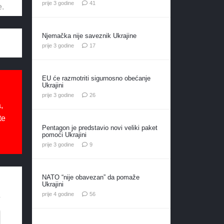
komentar
prije 3 godine
41
e.
Njemačka nije saveznik Ukrajine
komentara
prije 3 godine
17
EU će razmotriti sigurnosno obećanje
Ukrajini
komentara
prije 3 godine
26
,
te
Pentagon je predstavio novi veliki paket
pomoći Ukrajini
komentara
prije 3 godine
9
NATO “nije obavezan” da pomaže
Ukrajini
komentara
prije 4 godine
56