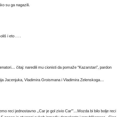
ako su ga nagazili.
š i eto . . .
enatori… čitaj: naredili mu cionisti da pomaže “Kazarstan”, pardon
nija Jacenjuka, Vladimira Groismana i Vladimira Zelenskoga…
 reci jednostavno ,,Car je gol zivio Car”’…Mozda bi bilo bolje reci