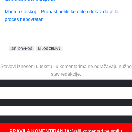
Izbori u Českoj – Propast političke elite i dokaz da je taj
proces nepovratan
JIŘÍ DRAHOŠ
MILOŠ ZEMAN
Stavovi izneseni u tekstu i u komentarima ne odražavaju nužno
stav redakcije.
PRAVILA KOMENTIRANJA
: Vaši komentari ne smiju