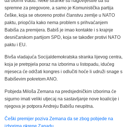
da oformi vladu. Neke stranke su nagovijestile da su
spremne za pregovore, a samo je Komunistička partija
češke, koja se otvoreno protivi članstvu zemlje u NATO
paktu, priopćila kako nema problem s prihvaćanjem
Babiša za premijera. Babiš je imao kontakte i s krajnje
desničarskom partijom SPD, koja se također protivi NATO
paktu i EU.
Bivša vladajuća Socijaldemokratska stranka lijevog centra,
koja je pretrpjela poraz na izborima u listopadu, idućeg
mjeseca će održati kongres i odlučiti hoće li udruži snage s
Babiševim pokretom ANO.
Pobjeda Miloša Zemana na predsjedničkim izborima će
sigurno imati veliki utjecaj na sastavljanje nove koalicije i
njegova je potpora Andreju Babišu neupitna.
Češki premijer poziva Zemana da se zbog pobjede na
izborima okrene Zapadu