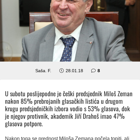
komentara
Saša. F.
28.01.18
8
U subotu poslijepodne je češki predsjednik Miloš Zeman
nakon 85% prebrojanih glasačkih listića u drugom
krugu predsjedničkih izbora vodio s 53% glasova, dok
je njegov protivnik, akademik Jiří Drahoš imao 47%
glasova potpore.
Nakon toga se prednost Miloša Zemana počela topiti, ali