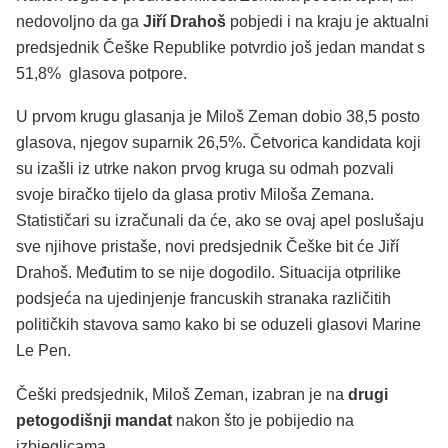
nedovoljno da ga
Jiří Drahoš
pobjedi i na kraju je aktualni
predsjednik Češke Republike potvrdio još jedan mandat s
51,8% glasova potpore.
U prvom krugu glasanja je Miloš Zeman dobio 38,5 posto
glasova, njegov suparnik 26,5%. Četvorica kandidata koji
su izašli iz utrke nakon prvog kruga su odmah pozvali
svoje biračko tijelo da glasa protiv Miloša Zemana.
Statističari su izračunali da će, ako se ovaj apel poslušaju
sve njihove pristaše, novi predsjednik Češke bit će Jiří
Drahoš. Međutim to se nije dogodilo. Situacija otprilike
podsjeća na ujedinjenje francuskih stranaka različitih
političkih stavova samo kako bi se oduzeli glasovi Marine
Le Pen.
Češki predsjednik, Miloš Zeman, izabran je na
drugi
petogodišnji mandat
nakon što je pobijedio na
izbjeglicama.