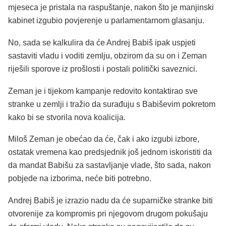
mjeseca je pristala na raspuštanje, nakon što je manjinski
kabinet izgubio povjerenje u parlamentarnom glasanju.
No, sada se kalkulira da će Andrej Babiš ipak uspjeti
sastaviti vladu i voditi zemlju, obzirom da su on i Zeman
riješili sporove iz prošlosti i postali politički saveznici.
Zeman je i tijekom kampanje redovito kontaktirao sve
stranke u zemlji i tražio da surađuju s Babiševim pokretom
kako bi se stvorila nova koalicija.
Miloš Zeman je obećao da će, čak i ako izgubi izbore,
ostatak vremena kao predsjednik još jednom iskoristiti da
da mandat Babišu za sastavljanje vlade, što sada, nakon
pobjede na izborima, neće biti potrebno.
Andrej Babiš je izrazio nadu da će suparničke stranke biti
otvorenije za kompromis pri njegovom drugom pokušaju