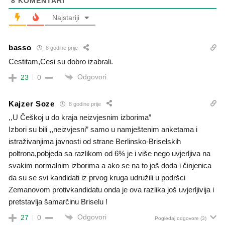
8
KOMENTARI
Najstariji
basso
8 godine prije
Cestitam,Cesi su dobro izabrali.
Odgovori
23
0
Kajzer Soze
8 godine prije
,,U Češkoj u do kraja neizvjesnim izborima”
Izbori su bili ,,neizvjesni” samo u namještenim anketama i
istraživanjima javnosti od strane Berlinsko-Briselskih
poltrona,pobjeda sa razlikom od 6% je i više nego uvjerljiva na
svakim normalnim izborima a ako se na to još doda i činjenica
da su se svi kandidati iz prvog kruga udružili u podršci
Zemanovom protivkandidatu onda je ova razlika još uvjerljivija i
pretstavlja šamarčinu Briselu !
Odgovori
27
0
Pogledaj odgovore
(3)