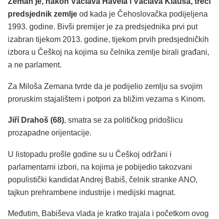
Zeman je, nakon Václava Havela i Václava Klausa, treći
predsjednik zemlje
od kada je Čehoslovačka podijeljena
1993. godine. Bivši premijer je za predsjednika prvi put
izabran tijekom 2013. godine, tijekom prvih predsjedničkih
izbora u Češkoj na kojima su čelnika zemlje birali građani,
a ne parlament.
Za Miloša Zemana tvrde da je podijelio zemlju sa svojim
proruskim stajalištem i potpori za bližim vezama s Kinom.
Jiří Drahoš (68)
, smatra se za političkog pridošlicu
prozapadne orijentacije.
U listopadu prošle godine su u Češkoj održani i
parlamentarni izbori, na kojima je pobijedio takozvani
populistički kandidat Andrej Babiš, čelnik stranke ANO,
tajkun prehrambene industrije i medijski magnat.
Međutim, Babiševa vlada je kratko trajala i početkom ovog