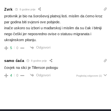
Zvrk
8 godine prije
protivnik je bio na šoroševoj platnoj listi. mislim da ćemo kroz
par godina biti svjesni ove pobjede.
inače uskoro su izbori u mađarskoj i mislim da su čak i bitniji
nego češki jer neposredno ovise o statusu migranata i
ukrajinskom pitanju.
Odgovori
5
0
samo ćaća
8 godine prije
čovjek na slici je Tillerson pobogu
Odgovori
4
0
Pogledaj odgovore
(1)