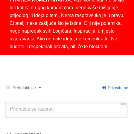
biti kritika drugog komentatora, nego vaše mišljenje,
prijedlog ili ideja o temi. Nema rasprave tko je u pravu.
Čitatelji neka zaključe što je istina. Cilj nije polemika,
nego napredak svih Logičara. Inspiracija, umjesto
uvjeravanja. Ako nemate ideju, ne komentirajte. Ne
budete li respektirali pravila, biti će te blokirani.
Pretplatiti se
Prijavite se
3000