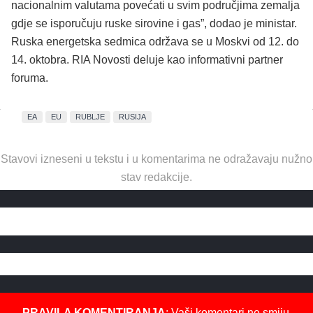
nacionalnim valutama povećati u svim područjima zemalja
gdje se isporučuju ruske sirovine i gas”, dodao je ministar.
Ruska energetska sedmica održava se u Moskvi od 12. do
14. oktobra. RIA Novosti deluje kao informativni partner
foruma.
EA
EU
RUBLJE
RUSIJA
Stavovi izneseni u tekstu i u komentarima ne odražavaju nužno
stav redakcije.
PRAVILA KOMENTIRANJA
: Vaši komentari ne smiju