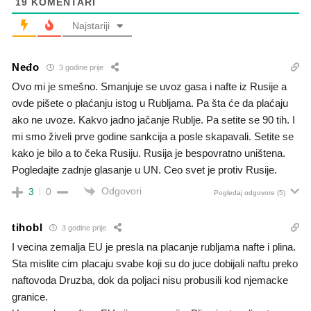
19
KOMENTARI
Najstariji
Neđo
3 godine prije
Ovo mi je smešno. Smanjuje se uvoz gasa i nafte iz Rusije a
ovde pišete o plaćanju istog u Rubljama. Pa šta će da plaćaju
ako ne uvoze. Kakvo jadno jačanje Rublje. Pa setite se 90 tih. I
mi smo živeli prve godine sankcija a posle skapavali. Setite se
kako je bilo a to čeka Rusiju. Rusija je bespovratno uništena.
Pogledajte zadnje glasanje u UN. Ceo svet je protiv Rusije.
Odgovori
3
0
Pogledaj odgovore
(5)
tihobl
3 godine prije
I vecina zemalja EU je presla na placanje rubljama nafte i plina.
Sta mislite cim placaju svabe koji su do juce dobijali naftu preko
naftovoda Druzba, dok da poljaci nisu probusili kod njemacke
granice.