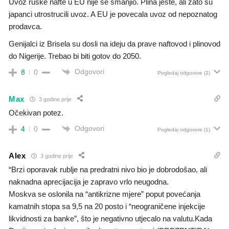
Uvoz ruske nafte u EU nije se smanjio. Plina jeste, ali zato su
japanci utrostrucili uvoz. A EU je povecala uvoz od nepoznatog
prodavca.
Genijalci iz Brisela su dosli na ideju da prave naftovod i plinovod
do Nigerije. Trebao bi biti gotov do 2050.
Odgovori
8
0
Pogledaj odgovore
(2)
Max
3 godine prije
Očekivan potez.
Odgovori
4
0
Pogledaj odgovore
(1)
Alex
3 godine prije
“Brzi oporavak rublje na predratni nivo bio je dobrodošao, ali
naknadna aprecijacija je zapravo vrlo neugodna.
Moskva se oslonila na “antikrizne mjere” poput povećanja
kamatnih stopa sa 9,5 na 20 posto i “neograničene injekcije
likvidnosti za banke”, što je negativno utjecalo na valutu.Kada