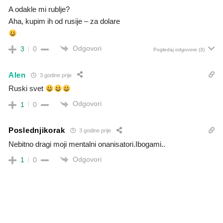
A odakle mi rublje?
Aha, kupim ih od rusije – za dolare
Odgovori
3
0
Pogledaj odgovore
(3)
Alen
3 godine prije
Ruski svet
Odgovori
1
0
Poslednjikorak
3 godine prije
Nebitno dragi moji mentalni onanisatori.Ibogami..
Odgovori
1
0