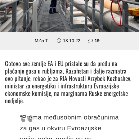
komentara
Mišo T.
13.10.22
19
Gotovo sve zemlje EA i EU pristale su da pređu na
plaćanje gasa u rubljama, Kazahstan i dalje razmatra
ovo pitanje, rekao je za RIA Novosti Arzybek Kozhoshev,
ministar za energetiku i infrastrukturu Evroazijske
ekonomske komisije, na marginama Ruske energetske
nedjelje.
“Prema međusobnim obračunima
za gas u okviru Evroazijske
unije, neke zemlje su se