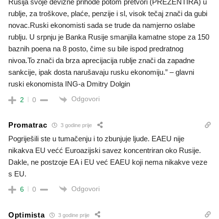
Rusija svoje devizne prihode potom pretvori (PREZENTIRA) u
rublje, za troškove, plaće, penzije i sl, visok tečaj znači da gubi
novac.Ruski ekonomisti sada se trude da namjerno oslabe
rublju. U srpnju je Banka Rusije smanjila kamatne stope za 150
baznih poena na 8 posto, čime su bile ispod predratnog
nivoa.To znači da brza aprecijacija rublje znači da zapadne
sankcije, ipak dosta narušavaju rusku ekonomiju.” – glavni
ruski ekonomista ING-a Dmitry Dolgin
Odgovori
2
0
Promatrac
3 godine prije
Pogriješili ste u tumačenju i to zbunjuje ljude. EAEU nije
nikakva EU većć Euroazijski savez koncentriran oko Rusije.
Dakle, ne postzoje EA i EU već EAEU koji nema nikakve veze
s EU.
Odgovori
6
0
Optimista
3 godine prije