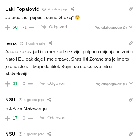
Laki Topalović
9 godine prije
Ja pročitao ”popušit ćemo Grčkoj”
Odgovori
50
-1
Pogledaj odgovore
(9)
fenix
9 godine prije
Aaaaa kakav jad i cemer kad se svijet potpuno mijenja on zuri u
Nato i EU cak daje i ime drzave. Snas li ti Zorane sta je ime to
je ono sto si i tvoj indentitet. Bojim se sto ce sve biti u
Makedoniji.
Odgovori
31
0
Pogledaj odgovore
(1)
NSU
9 godine prije
R.I.P. za Makedoniju!
Odgovori
17
0
NSU
9 godine prije