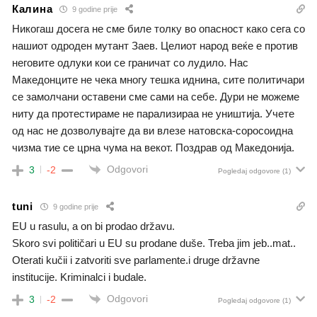
Калина
9 godine prije
Никогаш досега не сме биле толку во опасност како сега со
нашиот одроден мутант Заев. Целиот народ веќе е против
неговите одлуки кои се граничат со лудило. Нас
Македонците не чека многу тешка иднина, сите политичари
се замолчани оставени сме сами на себе. Дури не можеме
ниту да протестираме не парализираа не уништија. Учете
од нас не дозволувајте да ви влезе натовска-соросоидна
чизма тие се црна чума на векот. Поздрав од Македонија.
Odgovori
3
-2
Pogledaj odgovore
(1)
tuni
9 godine prije
EU u rasulu, a on bi prodao državu.
Skoro svi političari u EU su prodane duše. Treba jim jeb..mat..
Oterati kučii i zatvoriti sve parlamente.i druge državne
institucije. Kriminalci i budale.
Odgovori
3
-2
Pogledaj odgovore
(1)