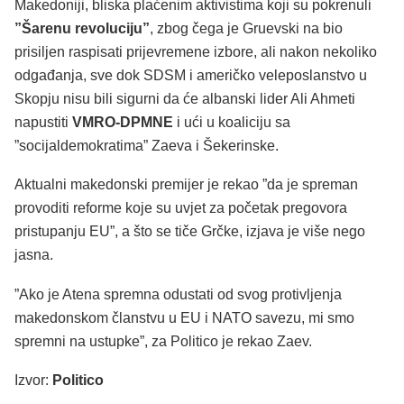
Makedoniji, bliska plaćenim aktivistima koji su pokrenuli
”Šarenu revoluciju”
, zbog čega je Gruevski na bio
prisiljen raspisati prijevremene izbore, ali nakon nekoliko
odgađanja, sve dok SDSM i američko veleposlanstvo u
Skopju nisu bili sigurni da će albanski lider Ali Ahmeti
napustiti
VMRO-DPMNE
i ući u koaliciju sa
”socijaldemokratima” Zaeva i Šekerinske.
Aktualni makedonski premijer je rekao ”da je spreman
provoditi reforme koje su uvjet za početak pregovora
pristupanju EU”, a što se tiče Grčke, izjava je više nego
jasna.
”Ako je Atena spremna odustati od svog protivljenja
makedonskom članstvu u EU i NATO savezu, mi smo
spremni na ustupke”, za Politico je rekao Zaev.
Izvor:
Politico