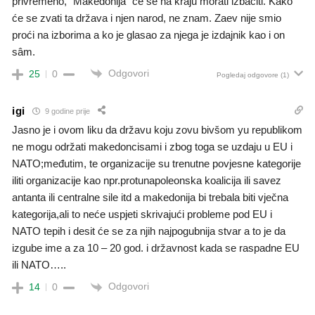
privremeno, “Makedonija” će se na kraju morati izbaciti. Kako
će se zvati ta država i njen narod, ne znam. Zaev nije smio
proći na izborima a ko je glasao za njega je izdajnik kao i on
sâm.
Odgovori
25
0
Pogledaj odgovore
(1)
igi
9 godine prije
Jasno je i ovom liku da državu koju zovu bivšom yu republikom
ne mogu održati makedoncisami i zbog toga se uzdaju u EU i
NATO;međutim, te organizacije su trenutne povjesne kategorije
iliti organizacije kao npr.protunapoleonska koalicija ili savez
antanta ili centralne sile itd a makedonija bi trebala biti vječna
kategorija,ali to neće uspjeti skrivajući probleme pod EU i
NATO tepih i desit će se za njih najpogubnija stvar a to je da
izgube ime a za 10 – 20 god. i državnost kada se raspadne EU
ili NATO…..
Odgovori
14
0