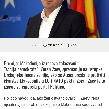
komentara
Logic
28.07.17
33
Premijer Makedonije iz redova takozvanih
”socijaldemokrata”, Zoran Zaev, spreman je na ustupke
Grčkoj oko imena zemlje, ako se Atena prestane protiviti
članstvu Makedonije u EU i NATO paktu. Zoran Zaev je to
izjavio za europski portal Politico.
Politico navodi da, ako želi ostvariti ovaj cilj,
Zaev
treba
riješiti najteži problem s kojim se Makedonija suočava od