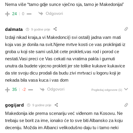
Nema više “tamo gdje sunce vječno sja, tamo je Makedonija!’
Odgovori
24
0
dalmata
9 godine prije
Izdaji nikad kraja,a vi Makedonci(i svi ostali) jadna vam mati
koja vas je donila na svit.Njene mrtve kosti ce vas proklinjati iz
groba u koji ste sami usli,bit cete prokleti,vas rod i porod ce
nestati.Vasi preci ce Vas cekati na vratima pakla i gurnuti
unutra da budete vjecno prokleti jer ste tolike kukave kukavice
da ste svoju dicu prodali da budu zivi mrtvaci u logoru koji je
nekada bila vasa kuca i vas dom
Odgovori
35
-2
Pogledaj odgovore
(1)
gogijard
9 godine prije
Makedonija ide prema scenariju već viđenom na Kosovu. Ne
trebaju se borit za ime, ionako će to sve biti Albansko za koju
deceniju. Možda im Albanci velikodušno daju tu i tamo neki