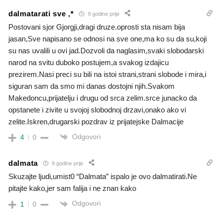
dalmatarati sve ,*
9 godine prije
Postovani sjor Gjorgji,dragi druze.oprosti sta nisam bija
jasan,Sve napisano se odnosi na sve one,ma ko su da su,koji
su nas uvalili u ovi jad.Dozvoli da naglasim,svaki slobodarski
narod na svitu duboko postujem,a svakog izdajicu
prezirem.Nasi preci su bili na istoi strani,strani slobode i mira,i
siguran sam da smo mi danas dostojni njih.Svakom
Makedoncu,prijatelju i drugu od srca zelim.srce junacko da
opstanete i zivite u svojoj slobodnoj drzavi,onako ako vi
zelite.Iskren,drugarski pozdrav iz prijatejske Dalmacije
Odgovori
4
0
dalmata
9 godine prije
Skuzajte ljudi,umist0 “Dalmata” ispalo je ovo dalmatirati.Ne
pitajte kako,jer sam falija i ne znan kako
Odgovori
1
0