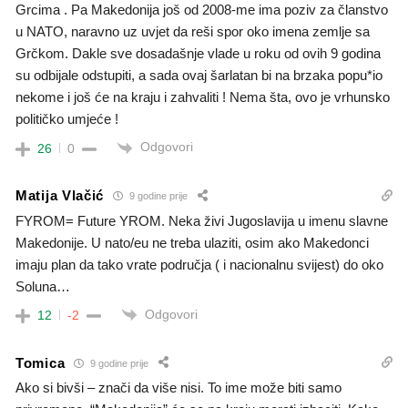
Grcima . Pa Makedonija još od 2008-me ima poziv za članstvo
u NATO, naravno uz uvjet da reši spor oko imena zemlje sa
Grčkom. Dakle sve dosadašnje vlade u roku od ovih 9 godina
su odbijale odstupiti, a sada ovaj šarlatan bi na brzaka popu*io
nekome i još će na kraju i zahvaliti ! Nema šta, ovo je vrhunsko
političko umjeće !
Odgovori
26
0
Matija Vlačić
9 godine prije
FYROM= Future YROM. Neka živi Jugoslavija u imenu slavne
Makedonije. U nato/eu ne treba ulaziti, osim ako Makedonci
imaju plan da tako vrate područja ( i nacionalnu svijest) do oko
Soluna…
Odgovori
12
-2
Tomica
9 godine prije
Ako si bivši – znači da više nisi. To ime može biti samo