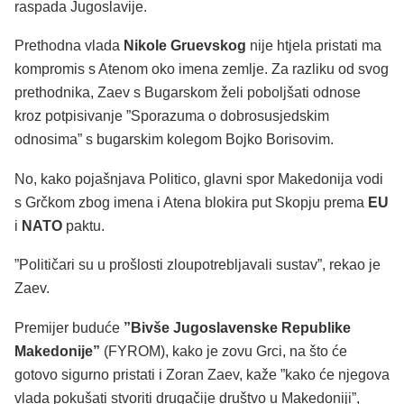
raspada Jugoslavije.
Prethodna vlada
Nikole Gruevskog
nije htjela pristati ma
kompromis s Atenom oko imena zemlje. Za razliku od svog
prethodnika, Zaev s Bugarskom želi poboljšati odnose
kroz potpisivanje ”Sporazuma o dobrosusjedskim
odnosima” s bugarskim kolegom Bojko Borisovim.
No, kako pojašnjava Politico, glavni spor Makedonija vodi
s Grčkom zbog imena i Atena blokira put Skopju prema
EU
i
NATO
paktu.
”Političari su u prošlosti zloupotrebljavali sustav”, rekao je
Zaev.
Premijer buduće
”Bivše Jugoslavenske Republike
Makedonije”
(FYROM), kako je zovu Grci, na što će
gotovo sigurno pristati i Zoran Zaev, kaže ”kako će njegova
vlada pokušati stvoriti drugačije društvo u Makedoniji”,