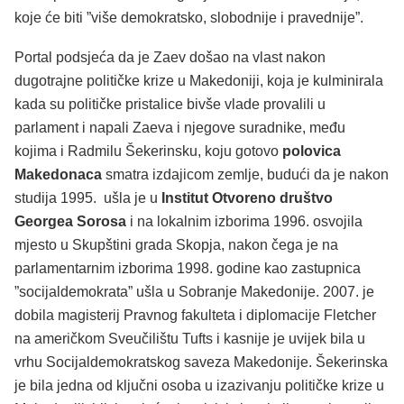
koje će biti ”više demokratsko, slobodnije i pravednije”.
Portal podsjeća da je Zaev došao na vlast nakon
dugotrajne političke krize u Makedoniji, koja je kulminirala
kada su političke pristalice bivše vlade provalili u
parlament i napali Zaeva i njegove suradnike, među
kojima i Radmilu Šekerinsku, koju gotovo
polovica
Makedonaca
smatra izdajicom zemlje, budući da je nakon
studija 1995. ušla je u
Institut Otvoreno društvo
Georgea Sorosa
i na lokalnim izborima 1996. osvojila
mjesto u Skupštini grada Skopja, nakon čega je na
parlamentarnim izborima 1998. godine kao zastupnica
”socijaldemokrata” ušla u Sobranje Makedonije. 2007. je
dobila magisterij Pravnog fakulteta i diplomacije Fletcher
na američkom Sveučilištu Tufts i kasnije je uvijek bila u
vrhu Socijaldemokratskog saveza Makedonije. Šekerinska
je bila jedna od ključni osoba u izazivanju političke krize u