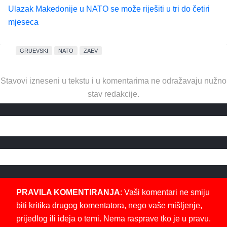
Ulazak Makedonije u NATO se može riješiti u tri do četiri
mjeseca
GRUEVSKI
NATO
ZAEV
Stavovi izneseni u tekstu i u komentarima ne odražavaju nužno
stav redakcije.
PRAVILA KOMENTIRANJA
: Vaši komentari ne smiju
biti kritika drugog komentatora, nego vaše mišljenje,
prijedlog ili ideja o temi. Nema rasprave tko je u pravu.