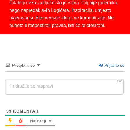
Čitatelji neka zaključe što je istina. Cilj nije polemika,
nego napredak svih Logičara. Inspiracija, umjesto
uvjeravanja. Ako nemate ideju, ne komentirajte. Ne
budete li respektirali pravila, biti će te blokirani.
Pretplatiti se
Prijavite se
3000
33
KOMENTARI
Najstariji