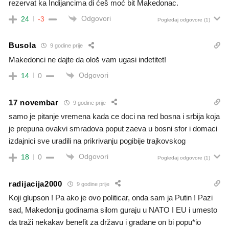
rezervat ka Indijancima di ćeš moć bit Makedonac.
Odgovori
24
-3
Pogledaj odgovore
(1)
Busola
9 godine prije
Makedonci ne dajte da ološ vam ugasi indetitet!
Odgovori
14
0
17 novembar
9 godine prije
samo je pitanje vremena kada ce doci na red bosna i srbija koja
je prepuna ovakvi smradova poput zaeva u bosni sfor i domaci
izdajnici sve uradili na prikrivanju pogibije trajkovskog
Odgovori
18
0
Pogledaj odgovore
(1)
radijacija2000
9 godine prije
Koji glupson ! Pa ako je ovo politicar, onda sam ja Putin ! Pazi
sad, Makedoniju godinama silom guraju u NATO I EU i umesto
da traži nekakav benefit za državu i građane on bi popu*io