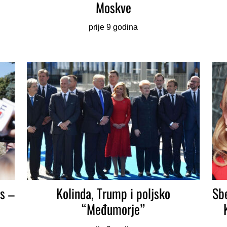
i
Moskve
prije 9 godina
s –
Kolinda, Trump i poljsko
Sb
“Međumorje”