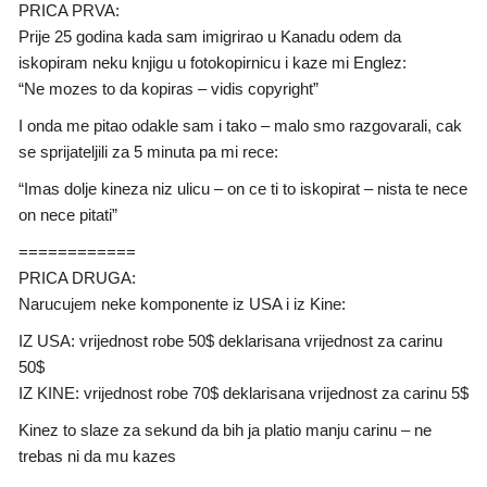
PRICA PRVA:
Prije 25 godina kada sam imigrirao u Kanadu odem da
iskopiram neku knjigu u fotokopirnicu i kaze mi Englez:
“Ne mozes to da kopiras – vidis copyright”
I onda me pitao odakle sam i tako – malo smo razgovarali, cak
se sprijateljili za 5 minuta pa mi rece:
“Imas dolje kineza niz ulicu – on ce ti to iskopirat – nista te nece
on nece pitati”
============
PRICA DRUGA:
Narucujem neke komponente iz USA i iz Kine:
IZ USA: vrijednost robe 50$ deklarisana vrijednost za carinu
50$
IZ KINE: vrijednost robe 70$ deklarisana vrijednost za carinu 5$
Kinez to slaze za sekund da bih ja platio manju carinu – ne
trebas ni da mu kazes