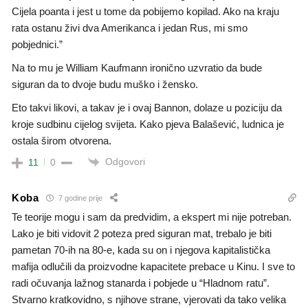
Cijela poanta i jest u tome da pobijemo kopilad. Ako na kraju
rata ostanu živi dva Amerikanca i jedan Rus, mi smo
pobjednici.”
Na to mu je William Kaufmann ironično uzvratio da bude
siguran da to dvoje budu muško i žensko.
Eto takvi likovi, a takav je i ovaj Bannon, dolaze u poziciju da
kroje sudbinu cijelog svijeta. Kako pjeva Balašević, ludnica je
ostala širom otvorena.
Odgovori
11
0
Koba
7 godine prije
Te teorije mogu i sam da predvidim, a ekspert mi nije potreban.
Lako je biti vidovit 2 poteza pred siguran mat, trebalo je biti
pametan 70-ih na 80-e, kada su on i njegova kapitalistička
mafija odlučili da proizvodne kapacitete prebace u Kinu. I sve to
radi očuvanja lažnog stanarda i pobjede u “Hladnom ratu”.
Stvarno kratkovidno, s njihove strane, vjerovati da tako velika