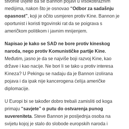
stvorile uvjete da se Bannon pojavi u visokotiražnim
medijima, nakon što je osnovao
“Odbor za sadašnju
opasnost”
, koji je očito usmjeren protiv Kine. Bannon je
oportunist i koristi trgovinski rat da se poigrava s
američkom politikom i javnim mnijenjem.
Napisao je kako se SAD ne bore protiv kineskog
naroda, nego protiv Komunističke partije Kine.
Međutim, jasno je da se najviše boji razvoj Kine, kao
države i kao nacije. Ne bori li se tako u protiv interesa
Kineza? U Pekingu se nadaju da je Bannon izolirana
pojava i da ipak nije kancerogena ćelija američke
diplomacije.
U Europi bi se također dobro trebali zamisliti od koga
primaju
“savjete” o putu do ostvarenja punog
suvereniteta
. Steve Bannon je posljednja osoba na
svijetu kojoj je stalo do slobode europskih naroda i