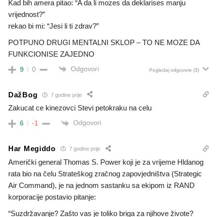
Kad bih amera pitao: “A da li mozes da deklarises manju
vrijednost?”
rekao bi mi: “Jesi li ti zdrav?”
POTPUNO DRUGI MENTALNI SKLOP – TO NE MOZE DA
FUNKCIONISE ZAJEDNO
Odgovori
9
0
Pogledaj odgovore
(3)
DažBog
7 godine prije
Zakucat ce kinezovci Stevi petokraku na celu
Odgovori
6
-1
Har Megiddo
7 godine prije
Američki general Thomas S. Power koji je za vrijeme Hldanog
rata bio na čelu Strateškog zračnog zapovjedništva (Strategic
Air Command), je na jednom sastanku sa ekipom iz RAND
korporacije postavio pitanje:
“Suzdržavanje? Zašto vas je toliko briga za njihove živote?