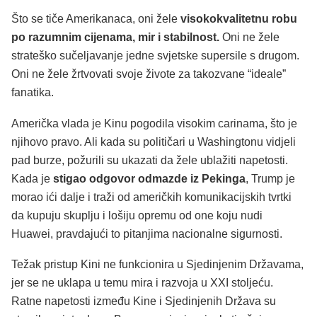
Što se tiče Amerikanaca, oni žele
visokokvalitetnu robu
po razumnim cijenama, mir i stabilnost.
Oni ne žele
strateško sučeljavanje jedne svjetske supersile s drugom.
Oni ne žele žrtvovati svoje živote za takozvane “ideale”
fanatika.
Američka vlada je Kinu pogodila visokim carinama, što je
njihovo pravo. Ali kada su političari u Washingtonu vidjeli
pad burze, požurili su ukazati da žele ublažiti napetosti.
Kada je
stigao odgovor odmazde iz Pekinga
, Trump je
morao ići dalje i traži od američkih komunikacijskih tvrtki
da kupuju skuplju i lošiju opremu od one koju nudi
Huawei, pravdajući to pitanjima nacionalne sigurnosti.
Težak pristup Kini ne funkcionira u Sjedinjenim Državama,
jer se ne uklapa u temu mira i razvoja u XXI stoljeću.
Ratne napetosti između Kine i Sjedinjenih Država su