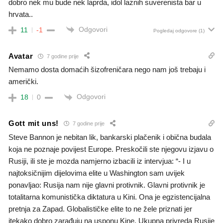
dobro nek mu bude nek laprda, idol laznih suverenista bar u
hrvata..
Odgovori
11
-1
Pogledaj odgovore
(1)
Avatar
7 godine prije
Nemamo dosta domaćih šizofreničara nego nam još trebaju i
američki.
Odgovori
18
0
Gott mit uns!
7 godine prije
Steve Bannon je nebitan lik, bankarski plačenik i obična budala
koja ne poznaje povijest Europe. Preskočili ste njegovu izjavu o
Rusiji, ili ste je mozda namjerno izbacili iz intervjua: “- I u
najtoksičnijim dijelovima elite u Washington sam uvijek
ponavljao: Rusija nam nije glavni protivnik. Glavni protivnik je
totalitarna komunistička diktatura u Kini. Ona je egzistencijalna
pretnja za Zapad. Globalističke elite to ne žele priznati jer
itekako dobro zarađuju na usponu Kine. Ukupna privreda Rusije