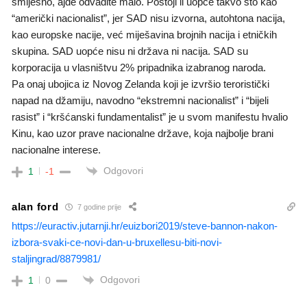
smiješno, ajde odvadite malo. Postoji li uopće takvo što kao
“američki nacionalist”, jer SAD nisu izvorna, autohtona nacija,
kao europske nacije, već miješavina brojnih nacija i etničkih
skupina. SAD uopće nisu ni država ni nacija. SAD su
korporacija u vlasništvu 2% pripadnika izabranog naroda.
Pa onaj ubojica iz Novog Zelanda koji je izvršio teroristički
napad na džamiju, navodno “ekstremni nacionalist” i “bijeli
rasist” i “kršćanski fundamentalist” je u svom manifestu hvalio
Kinu, kao uzor prave nacionalne države, koja najbolje brani
nacionalne interese.
Odgovori
1
-1
alan ford
7 godine prije
https://euractiv.jutarnji.hr/euizbori2019/steve-bannon-nakon-
izbora-svaki-ce-novi-dan-u-bruxellesu-biti-novi-
staljingrad/8879981/
Odgovori
1
0