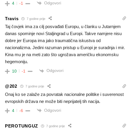
Odgovori
4
-1
Travis
7 godine prije
Taj čovjek ima za cilj posvađati Europu, u članku u Jutarnjem
danas spominje novi Staljingrad u Europi. Takve namjere nisu
dobre jer Europa ima jako traumatična iskustva od
nacionalizma. Jedini razuman pristup u Europi je suradnja i mir.
Kina mu je na meti zato što ugrožava američku ekonomsku
hegemoniju.
Odgovori
10
-1
@202
7 godine prije
Onaj ko se zalaže za povratak nacionalne politike i suverenost
evropskih država ne može biti neprijatelj tih nacija.
Odgovori
4
-6
PEROTUNGUZ
7 godine prije