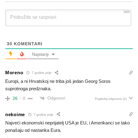
3000
30
KOMENTARI
Najstariji
Moreno
7 godine prije
Europi, a ni Hrvatskoj ne triba još jedan Georg Soros
suprotnoga predznaka.
Odgovori
26
0
Pogledaj odgovore
(2)
nekoime
7 godine prije
Najveći ekonomski neprijatelj USA je EU, i Amerikanci se tako
ponašaju od nastanka Eura.