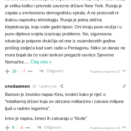
je velika koliko i privrede savezne države New York. Rusija je
zapala u smrtonosnu demografsku spiralu. A ne proizvodi ni
ikakvu naprednu tehnologiju. Rusija je jedna obična
kleptokracija, koju vode gadni tipovi. Oni imaju puno oružja i u
puno dijelova svijeta izazivaju probleme. No, sigurnosna
situacija je potpuno drukčija od one iz osamdesetih godina
prošlog stoljeća kad sam radio u Pentagonu. Nitko se danas ne
mora bojati da će ruski tenkovi pregaziti ravnice Sjeverne
Nemačke.
…
Čitaj više »
Odgovori
16
-7
Pogledaj odgovore
(1)
crodaemon
7 godine prije
Bannon je žestoko napao Kinu, tvrdeći kako je riječ o
“totalitarnoj državi koja se ubrzano militarizira i zatvara milijune
ljudi u radnim logorima”.
krivo je napisa, kinezi ih zatvaraju u “škole”
Odgovori
9
-4
Pogledaj odgovore
(3)