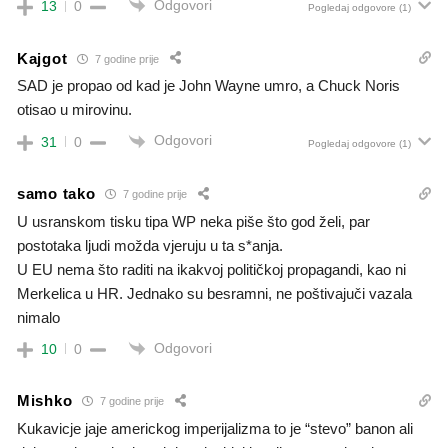
Odgovori
13
0
Pogledaj odgovore
(1)
Kajgot
7 godine prije
SAD je propao od kad je John Wayne umro, a Chuck Noris
otisao u mirovinu.
Odgovori
31
0
Pogledaj odgovore
(1)
samo tako
7 godine prije
U usranskom tisku tipa WP neka piše što god želi, par
postotaka ljudi možda vjeruju u ta s*anja.
U EU nema što raditi na ikakvoj političkoj propagandi, kao ni
Merkelica u HR. Jednako su besramni, ne poštivajuči vazala
nimalo
Odgovori
10
0
Mishko
7 godine prije
Kukavicje jaje americkog imperijalizma to je “stevo” banon ali