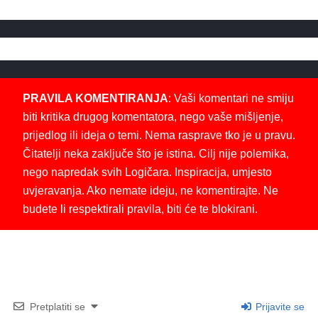
PRAVILA KOMENTIRANJA
: Vaši komentari ne smiju
biti kritika drugog komentatora, nego vaše mišljenje,
prijedlog ili ideja o temi. Nema rasprave tko je u pravu.
Čitatelji neka zaključe što je istina. Cilj nije polemika,
nego napredak svih Logičara. Inspiracija, umjesto
uvjeravanja. Ako nemate ideju, ne komentirajte. Ne
budete li respektirali pravila, biti će te blokirani.
Pretplatiti se
Prijavite se