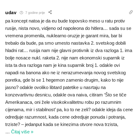
udav
7 godine prije
pa koncept natoa je da eu bude topovsko meso u ratu protiv
rusije, nista novo, vidjeno od napoleona do hitlera… sada su se
vremena promenila, nuklearno oruzje je garant mira, bar bi
trebalo da bude, pa smo umesto nastavka 2. svetskog dobili
hladni rat… rusija nam nije glavni protivnik iz dva razloga 1. ima
bolje nosace nukl. raketa 2. nije nam ekonomski suparnik iz
ista ta dva razloga nam je kina suparnik broj 1. odakle ovi
napadi na banona ako ne iz nerazumevanja novog svetskog
poretka, gde bi se 1 hegemon zamenio drugim, kako to nije
jasno? odakle ovoliko libtard patetike u nasrtaju na
konzevartivnu desnicu, odakle ova naiva, citiram ‘Što se tiče
Amerikanaca, oni žele visokokvalitetnu robu po razumnim
cijenama, mir i stabilnost’ pa, ko to ne zeli? odakle ideja da cene
odredjuje razumnost, kada cene odredjuje ponuda i potranja,
trziste? – jedanput kada se kinezima otvore nova trzista,
…
Čitaj više »