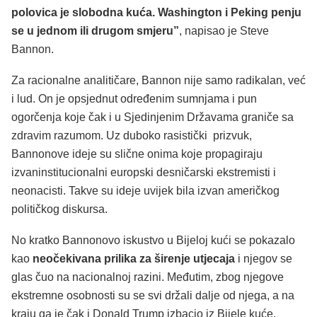
polovica je slobodna kuća. Washington i Peking penju
se u jednom ili drugom smjeru”
, napisao je Steve
Bannon.
Za racionalne analitičare, Bannon nije samo radikalan, već
i lud. On je opsjednut određenim sumnjama i pun
ogorčenja koje čak i u Sjedinjenim Državama graniče sa
zdravim razumom. Uz duboko rasistički prizvuk,
Bannonove ideje su slične onima koje propagiraju
izvaninstitucionalni europski desničarski ekstremisti i
neonacisti. Takve su ideje uvijek bila izvan američkog
političkog diskursa.
No kratko Bannonovo iskustvo u Bijeloj kući se pokazalo
kao
neočekivana prilika za širenje utjecaja
i njegov se
glas čuo na nacionalnoj razini. Međutim, zbog njegove
ekstremne osobnosti su se svi držali dalje od njega, a na
kraju ga je čak i Donald Trump izbacio iz Bijele kuće.