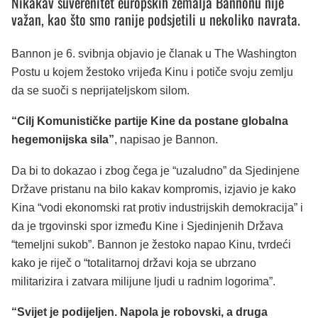
Nikakav suverenitet europskih zemalja Bannonu nije
važan, kao što smo ranije podsjetili u nekoliko navrata.
Bannon je 6. svibnja objavio je članak u The Washington
Postu u kojem žestoko vrijeđa Kinu i potiče svoju zemlju
da se suoči s neprijateljskom silom.
“Cilj Komunističke partije Kine da postane globalna
hegemonijska sila”
, napisao je Bannon.
Da bi to dokazao i zbog čega je “uzaludno” da Sjedinjene
Države pristanu na bilo kakav kompromis, izjavio je kako
Kina “vodi ekonomski rat protiv industrijskih demokracija” i
da je trgovinski spor između Kine i Sjedinjenih Država
“temeljni sukob”. Bannon je žestoko napao Kinu, tvrdeći
kako je riječ o “totalitarnoj državi koja se ubrzano
militarizira i zatvara milijune ljudi u radnim logorima”.
“Svijet je podijeljen. Napola je robovski, a druga