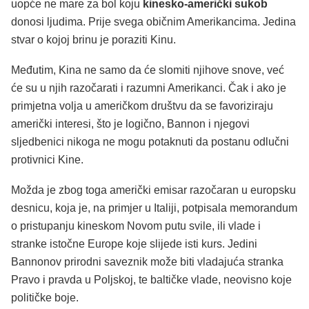
uopće ne mare za bol koju
kinesko-američki sukob
donosi ljudima. Prije svega običnim Amerikancima. Jedina
stvar o kojoj brinu je poraziti Kinu.
Međutim, Kina ne samo da će slomiti njihove snove, već
će su u njih razočarati i razumni Amerikanci. Čak i ako je
primjetna volja u američkom društvu da se favoriziraju
američki interesi, što je logično, Bannon i njegovi
sljedbenici nikoga ne mogu potaknuti da postanu odlučni
protivnici Kine.
Možda je zbog toga američki emisar razočaran u europsku
desnicu, koja je, na primjer u Italiji, potpisala memorandum
o pristupanju kineskom Novom putu svile, ili vlade i
stranke istočne Europe koje slijede isti kurs. Jedini
Bannonov prirodni saveznik može biti vladajuća stranka
Pravo i pravda u Poljskoj, te baltičke vlade, neovisno koje
političke boje.