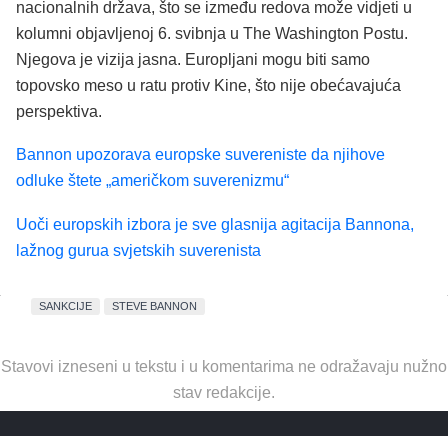
nacionalnih država, što se između redova može vidjeti u
kolumni objavljenoj 6. svibnja u The Washington Postu.
Njegova je vizija jasna. Europljani mogu biti samo
topovsko meso u ratu protiv Kine, što nije obećavajuća
perspektiva.
Bannon upozorava europske suvereniste da njihove
odluke štete „američkom suverenizmu“
Uoči europskih izbora je sve glasnija agitacija Bannona,
lažnog gurua svjetskih suverenista
SANKCIJE
STEVE BANNON
Stavovi izneseni u tekstu i u komentarima ne odražavaju nužno
stav redakcije.