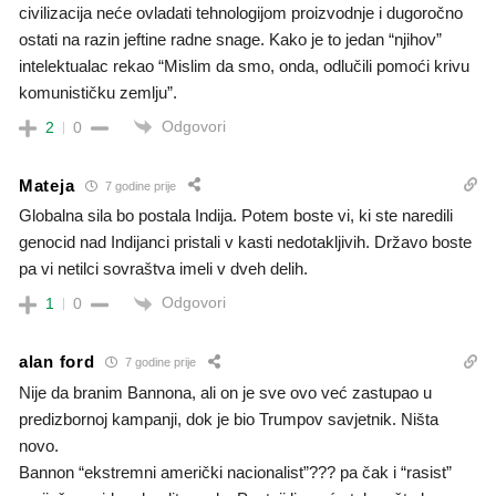
civilizacija neće ovladati tehnologijom proizvodnje i dugoročno
ostati na razin jeftine radne snage. Kako je to jedan “njihov”
intelektualac rekao “Mislim da smo, onda, odlučili pomoći krivu
komunističku zemlju”.
Odgovori
2
0
Mateja
7 godine prije
Globalna sila bo postala Indija. Potem boste vi, ki ste naredili
genocid nad Indijanci pristali v kasti nedotakljivih. Državo boste
pa vi netilci sovraštva imeli v dveh delih.
Odgovori
1
0
alan ford
7 godine prije
Nije da branim Bannona, ali on je sve ovo već zastupao u
predizbornoj kampanji, dok je bio Trumpov savjetnik. Ništa
novo.
Bannon “ekstremni američki nacionalist”??? pa čak i “rasist”