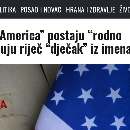
LITIKA
POSAO I NOVAC
HRANA I ZDRAVLJE
ŽIV
 America” postaju “rodno
uju riječ “dječak” iz imen