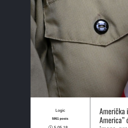
Američka i
Logic
America” ć
5951 posts
5.05.18