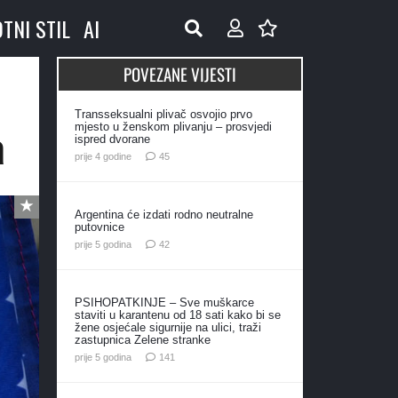
OTNI STIL
AI
POVEZANE VIJESTI
Transseksualni plivač osvojio prvo
a
mjesto u ženskom plivanju – prosvjedi
ispred dvorane
komentara
prije 4 godine
45
Argentina će izdati rodno neutralne
putovnice
komentara
prije 5 godina
42
PSIHOPATKINJE – Sve muškarce
staviti u karantenu od 18 sati kako bi se
žene osjećale sigurnije na ulici, traži
zastupnica Zelene stranke
komentar
prije 5 godina
141