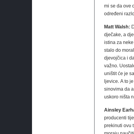
mi se da ove d
određeni razlo
Matt Walsh:
D
dječake, a dje
istina za neke 
stalo do moral
djevojčica i d
važno. Uostalo
uništit će je 
ljevice. A to 
sinovima da ak
uskoro ništa n
Ainsley Earh
producenti tij
prekinuti ovu 
moraju naučiti