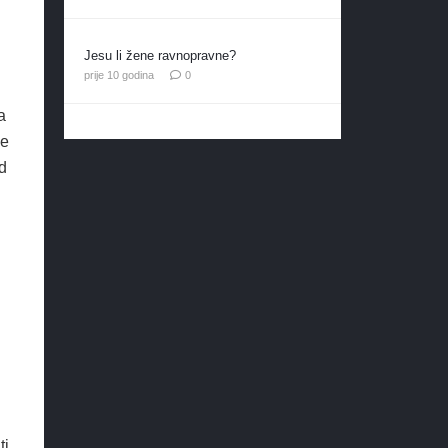
Jesu li žene ravnopravne?
prije 10 godina
0
a
je
od
ti