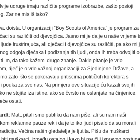
vije udruge imaju različite programe izobrazbe, zašto postoji
g. Zar ne misliš tako?
a, doista. U organizaciji “Boy Scouts of America” je program za
čaci su različiti od djevojčica. Jasno mi je da je u naše vrijeme t
ljude frustrirajuća, ali dječaci i djevojčice su različiti, pa ako mi 
nog odgoja dječaka i podizanja tih ljudi, onda ih treba odvojiti 
ati im, da tako kažem, drugo znanje. Dakle pitanje je vrlo
m, riječ je o vrlo važnoj organizaciji za Sjedinjene Države, a
samo zato što se pokoravaju pritiscima političkih korektora s
je i pouka za sve nas. Na primjeru ove situacije ću kazati svojih
o ne stojite iza istine, ako se čvrsto ne oslanjate na činjenice,
eće ostati.
ardt:
Matt, pitali smo publiku da nam piše, ali su nam naši
ekom reklamne pauze rekli da je toliko ljudi pisalo da su morali
tradiciju. Većina naših gledatelja je ljutita. Pišu da muškarci
 biti muškarci, između ostalog i kako bi naučili ispravno postupa