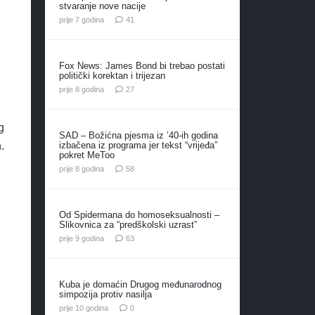
stvaranje nove nacije
komentar
prije 7 godina
41
Fox News: James Bond bi trebao postati
politički korektan i trijezan
komentara
prije 8 godina
27
g
SAD – Božićna pjesma iz ’40-ih godina
.
izbačena iz programa jer tekst “vrijeđa”
pokret MeToo
komentara
prije 8 godina
58
Od Spidermana do homoseksualnosti –
Slikovnica za “predškolski uzrast”
komentara
prije 9 godina
63
Kuba je domaćin Drugog međunarodnog
simpozija protiv nasilja
prije 10 godina
0