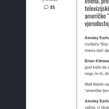
imena, pre
televizijsk
komentar
21
američke “
vjerodostoj
Ainsley Earha
izviđača “Boy 
imena riječ dj
Brian Kilmea
gost kaže da s
nego će ih, zbo
Matt Walsh rad
“američke ljevi
Ainsley Earh
važno. U stvar