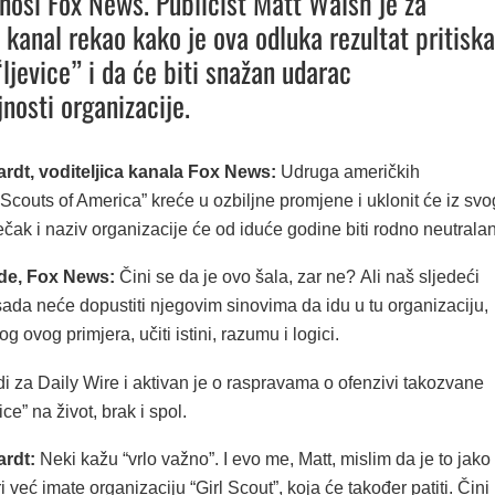
nosi Fox News. Publicist Matt Walsh je za
i kanal rekao kako je ova odluka rezultat pritiska
ljevice” i da će biti snažan udarac
nosti organizacije.
rdt, voditeljica kanala Fox News:
Udruga američkih
Scouts of America” kreće u ozbiljne promjene i uklonit će iz svo
ečak i naziv organizacije će od iduće godine biti rodno neutralan
de, Fox News:
Čini se da je ovo šala, zar ne? Ali naš sljedeći
ada neće dopustiti njegovim sinovima da idu u tu organizaciju,
g ovog primjera, učiti istini, razumu i logici.
i za Daily Wire i aktivan je o raspravama o ofenzivi takozvane
ce” na život, brak i spol.
ardt:
Neki kažu “vrlo važno”. I evo me, Matt, mislim da je to jako
i već imate organizaciju “Girl Scout”, koja će također patiti. Čini