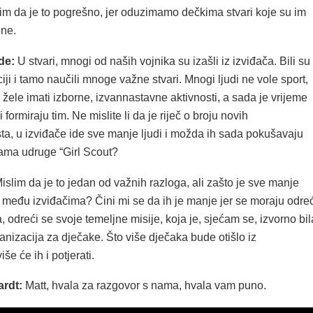
im da je to pogrešno, jer oduzimamo dečkima stvari koje su im
bne.
de:
U stvari, mnogi od naših vojnika su izašli iz izviđača. Bili su
iji i tamo naučili mnoge važne stvari. Mnogi ljudi ne vole sport,
r žele imati izborne, izvannastavne aktivnosti, a sada je vrijeme
 formiraju tim. Ne mislite li da je riječ o broju novih
ta, u izviđače ide sve manje ljudi i možda ih sada pokušavaju
cama udruge “Girl Scout?
islim da je to jedan od važnih razloga, ali zašto je sve manje
 među izviđačima? Čini mi se da ih je manje jer se moraju odreć
a, odreći se svoje temeljne misije, koja je, sjećam se, izvorno bil
nizacija za dječake. Što više dječaka bude otišlo iz
iše će ih i potjerati.
ardt:
Matt, hvala za razgovor s nama, hvala vam puno.