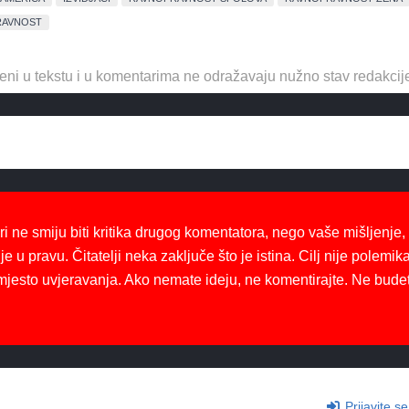
RAVNOST
eni u tekstu i u komentarima ne odražavaju nužno stav redakcij
ri ne smiju biti kritika drugog komentatora, nego vaše mišljenje,
je u pravu. Čitatelji neka zaključe što je istina. Cilj nije polemika
mjesto uvjeravanja. Ako nemate ideju, ne komentirajte. Ne bude
Prijavite se