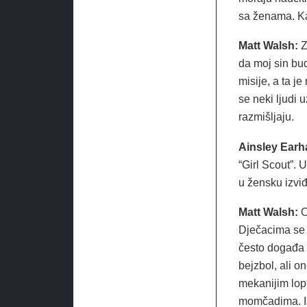
sa ženama. Ka
Matt Walsh:
Z
da moj sin bud
misije, a ta j
se neki ljudi 
razmišljaju.
Ainsley Earh
“Girl Scout”. U
u žensku izviđ
Matt Walsh:
O
Dječacima se 
često događa 
bejzbol, ali on
mekanijim lop
momčadima. Isp