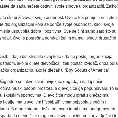
žete da sada nećete ostaviti svoje sinove u organizaciji. Zašto
ato što bi žrtvovali svoju osobnost. Ovo je loš primjer i ne želim
e dio organizacije koja se odriče svoje osobnosti, kao i svoje
e misija usput bila dobra i pozitivna. Sve se čini samo zato što su
uzrujali. Ovo je pogrešna poruka i želim da moji sinovi drugačije
ardt:
I dalje bih shvatila ovaj korak da ne postoji organizacija
ostalom, ako je dijete djevojčica i želi postati izviđač, onda odla
ačku organizaciju, ako je dječak u “Boy Scouts of America”.
čigledno se takve stvari uvijek se događaju na taj način.
otima muški osobni prostora, a djevojčice ga popunjavaju. To s
u školskim sportovima. Djevojčice mogu igrati s dječacima
e i dalje imaju svoj tim i “softball”, vrsta bejzbola s većim i
tama. S druge strane, dečki ne mogu igrati u malonogometnim
ada da djevojčice mogu imati svoj vlastiti prostor, a dječaci to