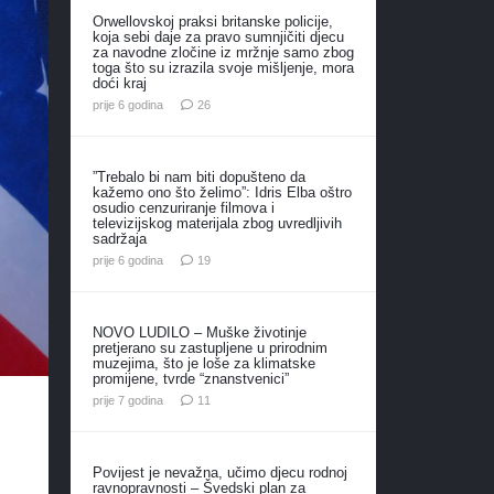
Orwellovskoj praksi britanske policije,
koja sebi daje za pravo sumnjičiti djecu
za navodne zločine iz mržnje samo zbog
toga što su izrazila svoje mišljenje, mora
doći kraj
komentara
prije 6 godina
26
”Trebalo bi nam biti dopušteno da
kažemo ono što želimo”: Idris Elba oštro
osudio cenzuriranje filmova i
televizijskog materijala zbog uvredljivih
sadržaja
komentara
prije 6 godina
19
NOVO LUDILO – Muške životinje
pretjerano su zastupljene u prirodnim
muzejima, što je loše za klimatske
promijene, tvrde “znanstvenici”
komentara
prije 7 godina
11
Povijest je nevažna, učimo djecu rodnoj
ravnopravnosti – Švedski plan za