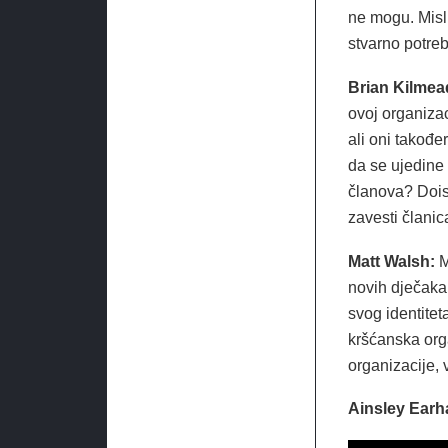
ne mogu. Misl
stvarno potre
Brian Kilmea
ovoj organizac
ali oni takođe
da se ujedine i
članova? Dois
zavesti člani
Matt Walsh:
M
novih dječaka
svog identitet
kršćanska orga
organizacije, v
Ainsley Earh